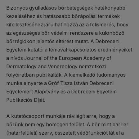
Bizonyos gyulladásos bőrbetegségek hatékonyabb
kezeléséhez és hatásosabb bőrápolási termékek
kifejlesztéséhez járulhat hozzá az a felismerés, hogy
az egészséges bőr védelmi rendszere a különböző
bőrrégiókon jelentős eltérést mutat. A Debreceni
Egyetem kutatói a témával kapcsolatos eredményeiket
a nívós Journal of the European Academy of
Dermatology and Venereology nemzetközi
folyóiratban publikálták. A kiemelkedő tudományos
munka elnyerte a Gróf Tisza István Debreceni
Egyetemért Alapítvány és a Debreceni Egyetem
Publikációs Díját.
A kutatócsoport munkája rávilágít arra, hogy a
bőrünk nem egy homogén felület. A bőr mint barrier
(határfelületi) szerv, összetett védőfunkciót lát el a