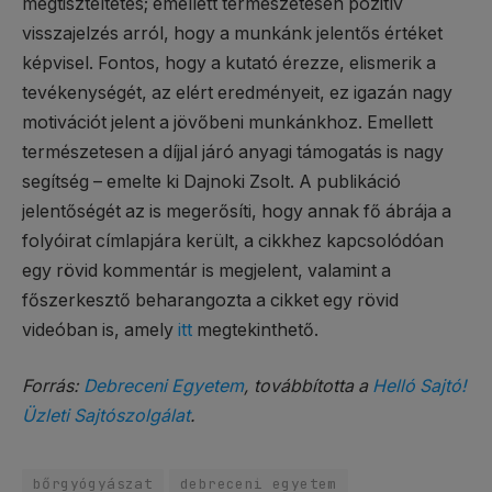
megtiszteltetés; emellett természetesen pozitív
visszajelzés arról, hogy a munkánk jelentős értéket
képvisel. Fontos, hogy a kutató érezze, elismerik a
tevékenységét, az elért eredményeit, ez igazán nagy
motivációt jelent a jövőbeni munkánkhoz. Emellett
természetesen a díjjal járó anyagi támogatás is nagy
segítség – emelte ki Dajnoki Zsolt. A publikáció
jelentőségét az is megerősíti, hogy annak fő ábrája a
folyóirat címlapjára került, a cikkhez kapcsolódóan
egy rövid kommentár is megjelent, valamint a
főszerkesztő beharangozta a cikket egy rövid
videóban is, amely
itt
megtekinthető.
Forrás:
Debreceni Egyetem
, továbbította a
Helló Sajtó!
Üzleti Sajtószolgálat
.
bőrgyógyászat
debreceni egyetem