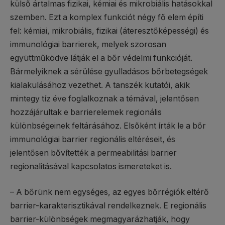
külső ártalmas fizikai, kémiai és mikrobiális hatásokkal
szemben. Ezt a komplex funkciót négy fő elem építi
fel: kémiai, mikrobiális, fizikai (áteresztőképességi) és
immunológiai barrierek, melyek szorosan
együttműködve látják el a bőr védelmi funkcióját.
Bármelyiknek a sérülése gyulladásos bőrbetegségek
kialakulásához vezethet. A tanszék kutatói, akik
mintegy tíz éve foglalkoznak a témával, jelentősen
hozzájárultak e barrierelemek regionális
különbségeinek feltárásához. Elsőként írták le a bőr
immunológiai barrier regionális eltéréseit, és
jelentősen bővítették a permeabilitási barrier
regionalitásával kapcsolatos ismereteket is.
– A bőrünk nem egységes, az egyes bőrrégiók eltérő
barrier-karakterisztikával rendelkeznek. E regionális
barrier-különbségek megmagyarázhatják, hogy