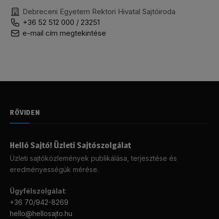
Debreceni Egyetem Rektori Hivatal Sajtóiroda
+36 52 512 000 / 23251
e-mail cím megtekintése
RÖVIDEN
Helló Sajtó! Üzleti Sajtószolgálat
Üzleti sajtóközlemények publikálása, terjesztése és
eredményességük mérése.
Ügyfélszolgálat
:
+36 70/942-8269
hello@hellosajto.hu