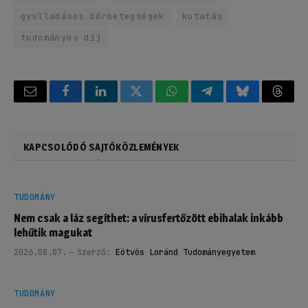
gyulladásos bőrbetegségek
kutatás
tudományos díj
Email
Facebook
LinkedIn
Twitter
WhatsApp
Telegram
Bluesky
Threa
KAPCSOLÓDÓ SAJTÓKÖZLEMÉNYEK
TUDOMÁNY
Nem csak a láz segíthet: a vírusfertőzött ebihalak inkább
lehűtik magukat
2026.08.07.
Szerző:
Eötvös Loránd Tudományegyetem
TUDOMÁNY