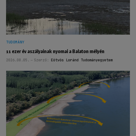
TUDOMÁNY
11 ezer év aszályainak nyomai a Balaton mélyén
2026.08.05.
Szerző:
Eötvös Loránd Tudományegyetem