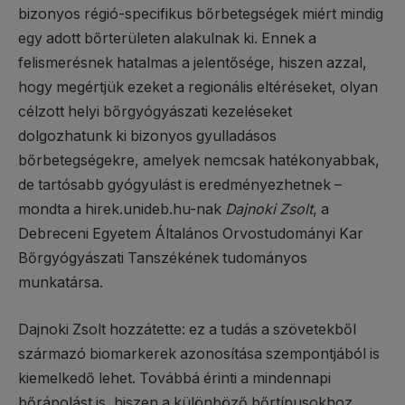
bizonyos régió-specifikus bőrbetegségek miért mindig
egy adott bőrterületen alakulnak ki. Ennek a
felismerésnek hatalmas a jelentősége, hiszen azzal,
hogy megértjük ezeket a regionális eltéréseket, olyan
célzott helyi bőrgyógyászati kezeléseket
dolgozhatunk ki bizonyos gyulladásos
bőrbetegségekre, amelyek nemcsak hatékonyabbak,
de tartósabb gyógyulást is eredményezhetnek –
mondta a hirek.unideb.hu-nak
Dajnoki Zsolt
, a
Debreceni Egyetem Általános Orvostudományi Kar
Bőrgyógyászati Tanszékének tudományos
munkatársa.
Dajnoki Zsolt hozzátette: ez a tudás a szövetekből
származó biomarkerek azonosítása szempontjából is
kiemelkedő lehet. Továbbá érinti a mindennapi
bőrápolást is, hiszen a különböző bőrtípusokhoz