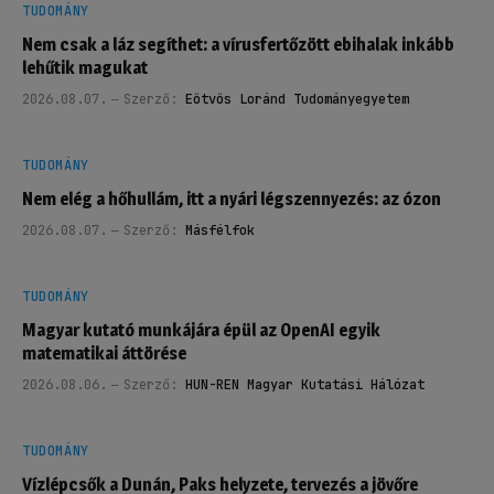
TUDOMÁNY
Nem csak a láz segíthet: a vírusfertőzött ebihalak inkább
lehűtik magukat
2026.08.07.
Szerző:
Eötvös Loránd Tudományegyetem
TUDOMÁNY
Nem elég a hőhullám, itt a nyári légszennyezés: az ózon
2026.08.07.
Szerző:
Másfélfok
TUDOMÁNY
Magyar kutató munkájára épül az OpenAI egyik
matematikai áttörése
2026.08.06.
Szerző:
HUN-REN Magyar Kutatási Hálózat
TUDOMÁNY
Vízlépcsők a Dunán, Paks helyzete, tervezés a jövőre