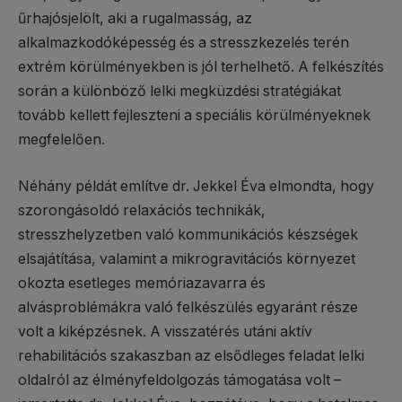
űrhajósjelölt, aki a rugalmasság, az
alkalmazkodóképesség és a stresszkezelés terén
extrém körülményekben is jól terhelhető. A felkészítés
során a különböző lelki megküzdési stratégiákat
tovább kellett fejleszteni a speciális körülményeknek
megfelelően.
Néhány példát említve dr. Jekkel Éva elmondta, hogy
szorongásoldó relaxációs technikák,
stresszhelyzetben való kommunikációs készségek
elsajátítása, valamint a mikrogravitációs környezet
okozta esetleges memóriazavarra és
alvásproblémákra való felkészülés egyaránt része
volt a kiképzésnek. A visszatérés utáni aktív
rehabilitációs szakaszban az elsődleges feladat lelki
oldalról az élményfeldolgozás támogatása volt –