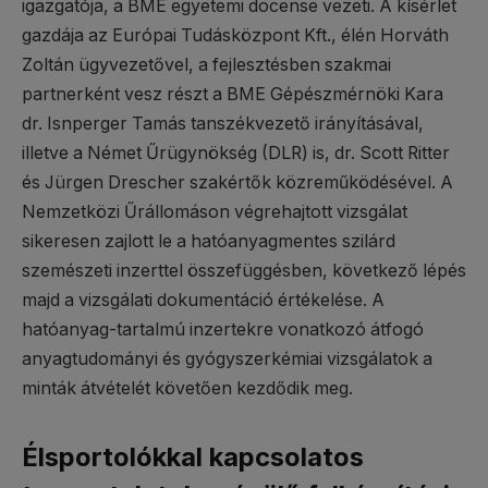
igazgatója, a BME egyetemi docense vezeti. A kísérlet
gazdája az Európai Tudásközpont Kft., élén Horváth
Zoltán ügyvezetővel, a fejlesztésben szakmai
partnerként vesz részt a BME Gépészmérnöki Kara
dr. Isnperger Tamás tanszékvezető irányításával,
illetve a Német Űrügynökség (DLR) is, dr. Scott Ritter
és Jürgen Drescher szakértők közreműködésével. A
Nemzetközi Űrállomáson végrehajtott vizsgálat
sikeresen zajlott le a hatóanyagmentes szilárd
szemészeti inzerttel összefüggésben, következő lépés
majd a vizsgálati dokumentáció értékelése. A
hatóanyag-tartalmú inzertekre vonatkozó átfogó
anyagtudományi és gyógyszerkémiai vizsgálatok a
minták átvételét követően kezdődik meg.
Élsportolókkal kapcsolatos