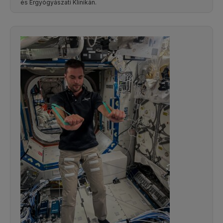
és Érgyógyászati Klinikán.