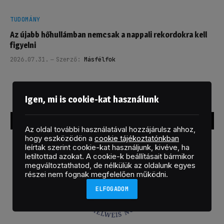
TUDOMÁNY
Az újabb hőhullámban nemcsak a nappali rekordokra kell
figyelni
2026.07.31.
Szerző:
Másfélfok
Igen, mi is cookie-kat használunk
FORRÁS
Az oldal további használatával hozzájárulsz ahhoz,
hogy eszközödön a
cookie tájékoztatónkban
leírtak szerint cookie-kat használjunk, kivéve, ha
letiltottad azokat. A cookie-k beállításait bármikor
megváltoztathatod, de nélkülük az oldalunk egyes
részei nem fognak megfelelően működni.
ELFOGADOM