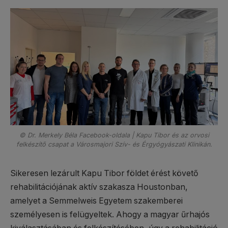
© Dr. Merkely Béla Facebook-oldala | Kapu Tibor és az orvosi
felkészítő csapat a Városmajori Szív- és Érgyógyászati Klinikán.
Sikeresen lezárult Kapu Tibor földet érést követő
rehabilitációjának aktív szakasza Houstonban,
amelyet a Semmelweis Egyetem szakemberei
személyesen is felügyeltek. Ahogy a magyar űrhajós