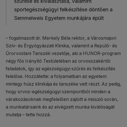
szűrése és kiválasztása, valamint
sportegészségügyi felkészítése döntően a
Semmelweis Egyetem munkájára épült
– fogalmazott dr. Merkely Béla rektor, a Városmajori
Szív- és Érgyógyászati Klinika, valamint a Repülő- és
Űrorvostani Tanszék vezetője, aki a HUNOR-program
négy fős Irányító Testületében az orvosszakértői
feladatok, így az egészségügyi szűrés és felkészítés
felelőse. Hozzátette: a folyamatban az egyetem
mintegy húsz klinikája és tanszéke vett részt. Az pedig,
hogy orvos-egészségügyi szempontból minden a
várakozásoknak megfelelően zajlott a misszió során,
a munkatársaink és az elvégzett munka kiválóságát
mutatja – tette hozzá.