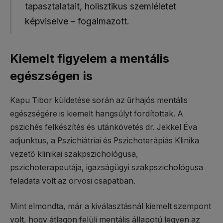
tapasztalatait, holisztikus szemléletet
képviselve – fogalmazott.
Kiemelt figyelem a mentális
egészségen is
Kapu Tibor küldetése során az űrhajós mentális
egészségére is kiemelt hangsúlyt fordítottak. A
pszichés felkészítés és utánkövetés dr. Jekkel Éva
adjunktus, a Pszichiátriai és Pszichoterápiás Klinika
vezető klinikai szakpszichológusa,
pszichoterapeutája, igazságügyi szakpszichológusa
feladata volt az orvosi csapatban.
Mint elmondta, már a kiválasztásnál kiemelt szempont
volt, hogy átlagon felüli mentális állapotú legyen az