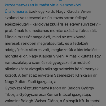
kezdeményezett kutatást vitt a Nemzetközi
Űrállomásra
. Ezek egyike dr. Nagy Klaudia Vivien
szakmai vezetésével az űrutazás során fellépő
egészségügyi – kardiovaszkuláris és egyensúlyszervi –
problémák telemedicinás monitorozására fókuszált.
Mind a missziót megelőző, mind az azt követő
mérések rendben megvalósultak, és a fedélzeti
adatgyűjtés is sikeres volt, megkezdtük a kiértékelést –
mondta el dr. Nagy Klaudia Vivien. A másik kutatás egy
nanoszálalapú szemészeti gyógyszerformuláció
alkalmazását vizsgálja mikrogravitációs körülmények
között. A témát az egyetem Szemészeti Klinikáján dr.
Nagy Zoltán Zsolt igazgató, a
Gyógyszerésztudományi Karon dr. Balogh György
Tibor, a Gyógyszerészi Kémiai Intézet igazgatója,
valamint Balogh-Weiser Diána, a Spinsplit Kft. kutatási