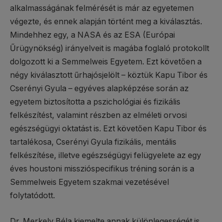
alkalmasságának felmérését is már az egyetemen
végezte, és ennek alapján történt meg a kiválasztás.
Mindehhez egy, a NASA és az ESA (Európai
Űrügynökség) irányelveit is magába foglaló protokollt
dolgozott ki a Semmelweis Egyetem. Ezt követően a
négy kiválasztott űrhajósjelölt – köztük Kapu Tibor és
Cserényi Gyula – egyéves alapképzése során az
egyetem biztosította a pszichológiai és fizikális
felkészítést, valamint részben az elméleti orvosi
egészségügyi oktatást is. Ezt követően Kapu Tibor és
tartalékosa, Cserényi Gyula fizikális, mentális
felkészítése, illetve egészségügyi felügyelete az egy
éves houstoni misszióspecifikus tréning során is a
Semmelweis Egyetem szakmai vezetésével
folytatódott.
Dr. Merkely Béla kiemelte annak különlegességét is,