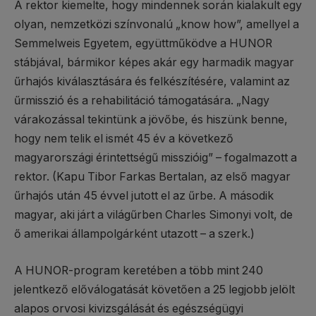
A rektor kiemelte, hogy mindennek során kialakult egy
olyan, nemzetközi színvonalú „know how”, amellyel a
Semmelweis Egyetem, együttműködve a HUNOR
stábjával, bármikor képes akár egy harmadik magyar
űrhajós kiválasztására és felkészítésére, valamint az
űrmisszió és a rehabilitáció támogatására. „Nagy
várakozással tekintünk a jövőbe, és hiszünk benne,
hogy nem telik el ismét 45 év a következő
magyarországi érintettségű misszióig” – fogalmazott a
rektor. (Kapu Tibor Farkas Bertalan, az első magyar
űrhajós után 45 évvel jutott el az űrbe. A második
magyar, aki járt a világűrben Charles Simonyi volt, de
ő amerikai állampolgárként utazott – a szerk.)
A HUNOR-program keretében a több mint 240
jelentkező előválogatását követően a 25 legjobb jelölt
alapos orvosi kivizsgálását és egészségügyi