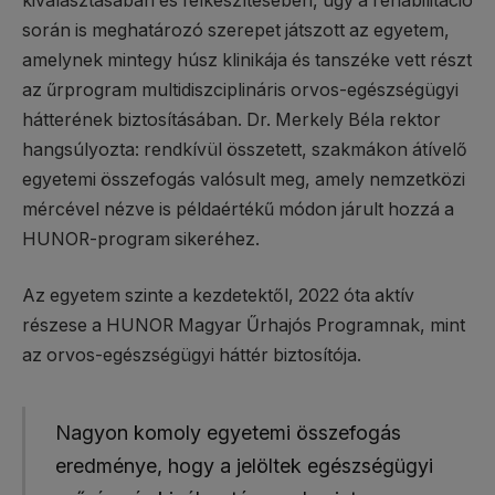
kiválasztásában és felkészítésében, úgy a rehabilitáció
során is meghatározó szerepet játszott az egyetem,
amelynek mintegy húsz klinikája és tanszéke vett részt
az űrprogram multidiszciplináris orvos-egészségügyi
hátterének biztosításában. Dr. Merkely Béla rektor
hangsúlyozta: rendkívül összetett, szakmákon átívelő
egyetemi összefogás valósult meg, amely nemzetközi
mércével nézve is példaértékű módon járult hozzá a
HUNOR-program sikeréhez.
Az egyetem szinte a kezdetektől, 2022 óta aktív
részese a HUNOR Magyar Űrhajós Programnak, mint
az orvos-egészségügyi háttér biztosítója.
Nagyon komoly egyetemi összefogás
eredménye, hogy a jelöltek egészségügyi