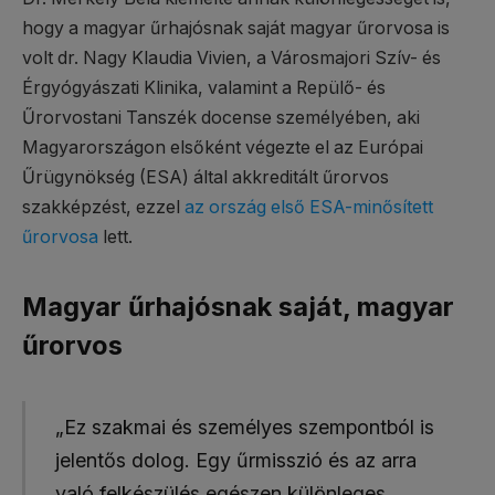
hogy a magyar űrhajósnak saját magyar űrorvosa is
volt dr. Nagy Klaudia Vivien, a Városmajori Szív- és
Érgyógyászati Klinika, valamint a Repülő- és
Űrorvostani Tanszék docense személyében, aki
Magyarországon elsőként végezte el az Európai
Űrügynökség (ESA) által akkreditált űrorvos
szakképzést, ezzel
az ország első ESA-minősített
űrorvosa
lett.
Magyar űrhajósnak saját, magyar
űrorvos
„Ez szakmai és személyes szempontból is
jelentős dolog. Egy űrmisszió és az arra
való felkészülés egészen különleges