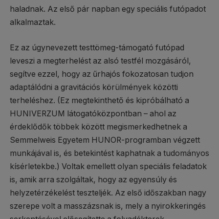
haladnak. Az első pár napban egy speciális futópadot
alkalmaztak.
Ez az úgynevezett testtömeg-támogató futópad
leveszi a megterhelést az alsó testfél mozgásáról,
segítve ezzel, hogy az űrhajós fokozatosan tudjon
adaptálódni a gravitációs körülmények közötti
terheléshez. (Ez megtekinthető és kipróbálható a
HUNIVERZUM látogatóközpontban – ahol az
érdeklődők többek között megismerkedhetnek a
Semmelweis Egyetem HUNOR-programban végzett
munkájával is, és betekintést kaphatnak a tudományos
kísérletekbe.) Voltak emellett olyan speciális feladatok
is, amik arra szolgáltak, hogy az egyensúly és
helyzetérzékelést teszteljék. Az első időszakban nagy
szerepe volt a masszázsnak is, mely a nyirokkeringés