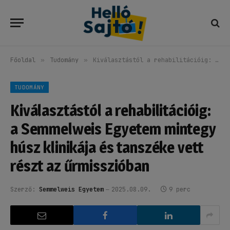
Főoldal
»
Tudomány
»
Kiválasztástól a rehabilitációig: a Semmelweis Egyetem mintegy húsz klinikája és tanszéke vett részt az űrmisszióban
TUDOMÁNY
Kiválasztástól a rehabilitációig:
a Semmelweis Egyetem mintegy
húsz klinikája és tanszéke vett
részt az űrmisszióban
Szerző:
Semmelweis Egyetem
2025.08.09.
9 perc