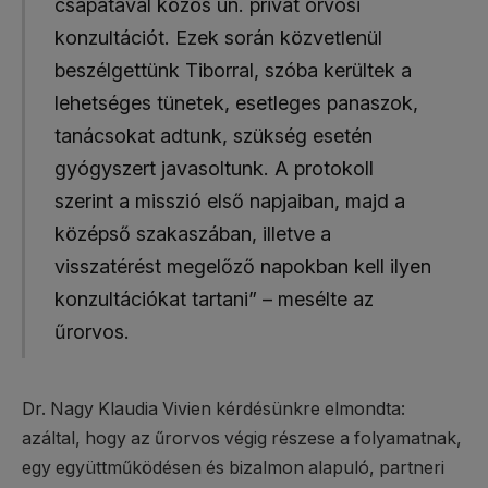
csapatával közös ún. privát orvosi
konzultációt. Ezek során közvetlenül
beszélgettünk Tiborral, szóba kerültek a
lehetséges tünetek, esetleges panaszok,
tanácsokat adtunk, szükség esetén
gyógyszert javasoltunk. A protokoll
szerint a misszió első napjaiban, majd a
középső szakaszában, illetve a
visszatérést megelőző napokban kell ilyen
konzultációkat tartani” – mesélte az
űrorvos.
Dr. Nagy Klaudia Vivien kérdésünkre elmondta:
azáltal, hogy az űrorvos végig részese a folyamatnak,
egy együttműködésen és bizalmon alapuló, partneri