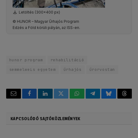
Letöltés (300x400 px)
© HUNOR – Magyar Űrhajós Program
Edzés a Föld körüli pályán, az ISS-en.
hunor program
rehabilitáció
semmelweis egyetem
űrhajós
űrorvostan
Email
Facebook
LinkedIn
Twitter
WhatsApp
Telegram
Bluesky
Threa
KAPCSOLÓDÓ SAJTÓKÖZLEMÉNYEK