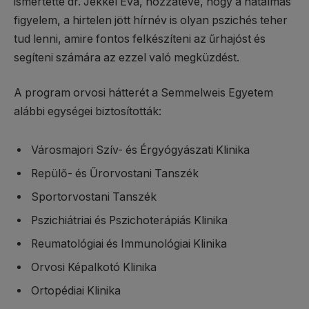
ismertette dr. Jekkel Éva, hozzátéve, hogy a hatalmas
figyelem, a hirtelen jött hírnév is olyan pszichés teher
tud lenni, amire fontos felkészíteni az űrhajóst és
segíteni számára az ezzel való megküzdést.
A program orvosi hátterét a Semmelweis Egyetem
alábbi egységei biztosították:
Városmajori Szív- és Érgyógyászati Klinika
Repülő- és Űrorvostani Tanszék
Sportorvostani Tanszék
Pszichiátriai és Pszichoterápiás Klinika
Reumatológiai és Immunológiai Klinika
Orvosi Képalkotó Klinika
Ortopédiai Klinika