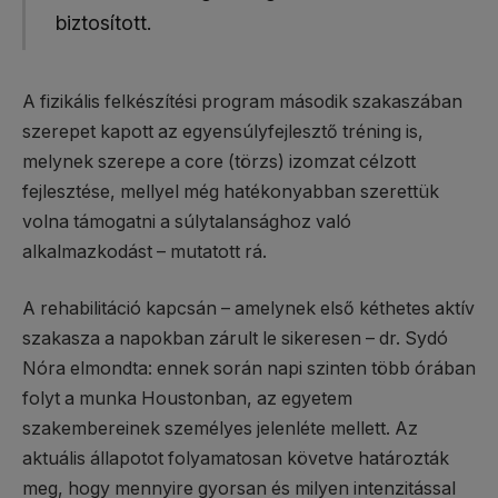
biztosított.
A fizikális felkészítési program második szakaszában
szerepet kapott az egyensúlyfejlesztő tréning is,
melynek szerepe a core (törzs) izomzat célzott
fejlesztése, mellyel még hatékonyabban szerettük
volna támogatni a súlytalansághoz való
alkalmazkodást – mutatott rá.
A rehabilitáció kapcsán – amelynek első kéthetes aktív
szakasza a napokban zárult le sikeresen – dr. Sydó
Nóra elmondta: ennek során napi szinten több órában
folyt a munka Houstonban, az egyetem
szakembereinek személyes jelenléte mellett. Az
aktuális állapotot folyamatosan követve határozták
meg, hogy mennyire gyorsan és milyen intenzitással