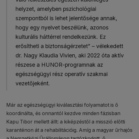
helyzet, amelyben pszichológiai
szempontból is lehet jelentősége annak,
hogy egy nyelvet beszélünk, azonos
kulturális háttérrel rendelkezünk. Ez
erősítheti a biztonságérzetet” – vélekedett
dr. Nagy Klaudia Vivien, aki 2022 óta aktív
részese a HUNOR-programnak az
egészségügyi rész operatív szakmai
vezetőjeként.
Már az egészségügyi kiválasztási folyamatot is ő
koordinálta, és onnantól kezdve minden fázisban
Kapu Tibor mellett állt: a kiképzéstől a misszió előtti
karanténon át a rehabilitációig. Amíg a magyar űrhajós
a Nemzetközi Űrállomáson tartózkodott, ő