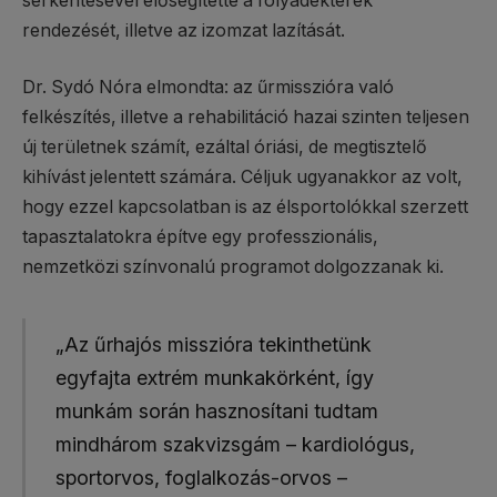
serkentésével elősegítette a folyadékterek
rendezését, illetve az izomzat lazítását.
Dr. Sydó Nóra elmondta: az űrmisszióra való
felkészítés, illetve a rehabilitáció hazai szinten teljesen
új területnek számít, ezáltal óriási, de megtisztelő
kihívást jelentett számára. Céljuk ugyanakkor az volt,
hogy ezzel kapcsolatban is az élsportolókkal szerzett
tapasztalatokra építve egy professzionális,
nemzetközi színvonalú programot dolgozzanak ki.
„Az űrhajós misszióra tekinthetünk
egyfajta extrém munkakörként, így
munkám során hasznosítani tudtam
mindhárom szakvizsgám – kardiológus,
sportorvos, foglalkozás-orvos –