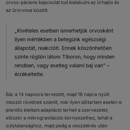
orvos-páciens kapcsolat tud kialakulni az űrhajós és
az űrorvosa között.
„Kivételes esetben ismerhetjük orvosként
ilyen mértékben a betegünk egészségi
állapotát, reakcióit. Ennek köszönhetően
szinte rögtön látom Tiboron, hogy minden
rendben, vagy esetleg valami baj van” –
érzékeltette.
Bár a 14 naposra tervezett, majd 18 napra nyúlt
misszió rövidnek számít, már ilyen időtartam esetén is
jelentős élettani adaptáció terheli a szervezetet;
először a mikrogravitációs környezethez, tehát a
súlytalansághoz, majd pedig a visszatérés után