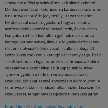
ismételten a földi gravitációhoz kell alkalmazkodni.
Mindez rövid távon különösen a kardiovaszkuláris és
a neurovesztibuláris (egyensúlyi) rendszert érinti.
Előbbit azzal összefüggésben, hogy az űrben a
testfolyadékok eloszlása megváltozik, és gravitáció
hiányában a felső testfélben gyűlnek össze, ami a
keringő vérmennyiség, illetve a folyadéktérfogat egy
részének elvesztéséhez vezet, ezáltal mintegy 20
százalékkal csökken a keringő vér mennyisége. Ezért
is kell különösen figyelni, amikor az űrhajós a Földre
visszatérve először kilép az űrkapszulából, mivel
ilyenkor gyakori a hirtelen vérnyomásváltozás,
szédülés, sőt akár eszméletvesztés is előfordulhat. A
neurovesztibuláris rendszer alkalmazkodása szintén
szédüléssel, tengeribetegségszerű tünetekkel járhat.
Kapu Tibor két, Semmelweis Egyetem által