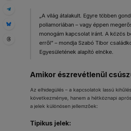
„A világ átalakult. Egyre többen gon
poliamoriában – vagy éppen megerős
monogám kapcsolat iránt. A közös b
erről” – mondja Szabó Tibor családk
Egyesületének alapító elnöke.
Amikor észrevétlenül csúsz
Az elhidegülés – a kapcsolatok lassú kihűl
következménye, hanem a hétköznapi aprós
a jelek különösen jellemzőek:
Tipikus jelek: