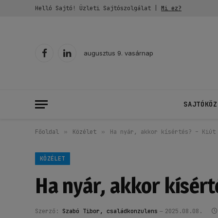
Helló Sajtó! Üzleti Sajtószolgálat |
Mi ez?
augusztus 9. vasárnap
Facebook
LinkedIn
SAJTÓKÖZ
Főoldal
»
Közélet
»
Ha nyár, akkor kísértés? – Kiút
KÖZÉLET
Ha nyár, akkor kísért
Szerző:
Szabó Tibor, családkonzulens
2025.08.08.