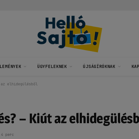
LEMÉNYEK
ÜGYFELEKNEK
ÚJSÁGÍRÓKNAK
KA
 az elhidegülésből
és? – Kiút az elhidegülés
4 perc