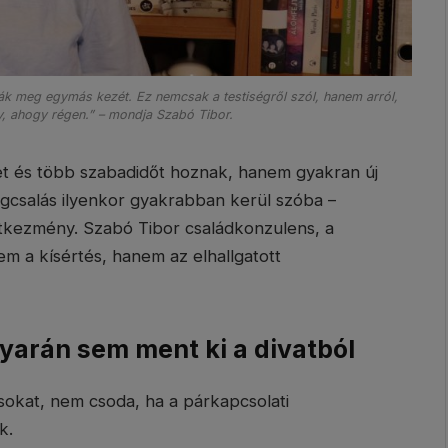
ák meg egymás kezét. Ez nemcsak a testiségről szól, hanem arról,
 ahogy régen.” – mondja Szabó Tibor.
t és több szabadidőt hoznak, hanem gyakran új
gcsalás ilyenkor gyakrabban kerül szóba –
tkezmény. Szabó Tibor családkonzulens, a
nem a kísértés, hanem az elhallgatott
yarán sem ment ki a divatból
usokat, nem csoda, ha a párkapcsolati
k.