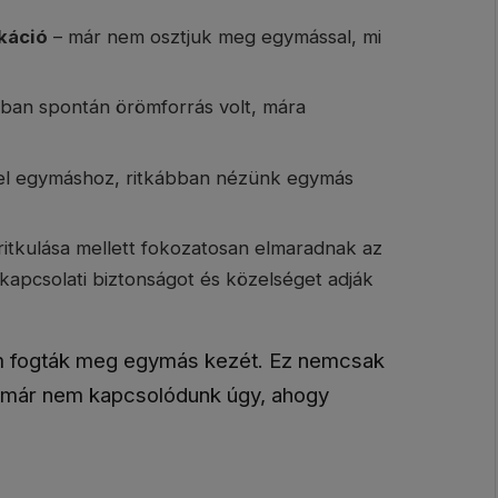
káció
– már nem osztjuk meg egymással, mi
ban spontán örömforrás volt, mára
el egymáshoz, ritkábban nézünk egymás
 ritkulása mellett fokozatosan elmaradnak az
 kapcsolati biztonságot és közelséget adják
nem fogták meg egymás kezét. Ez nemcsak
gy már nem kapcsolódunk úgy, ahogy