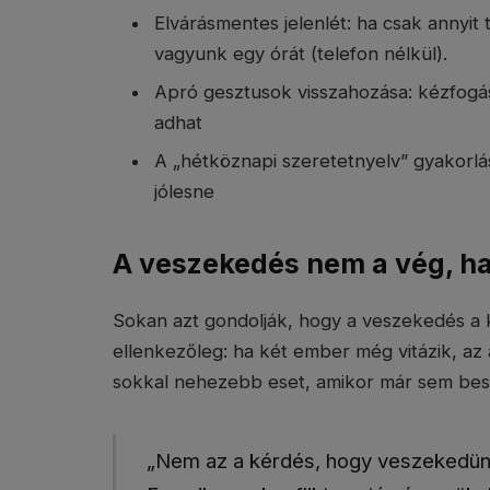
Elvárásmentes jelenlét: ha csak annyit
vagyunk egy órát (telefon nélkül).
Apró gesztusok visszahozása: kézfogás
adhat
A „hétköznapi szeretetnyelv” gyakorlá
jólesne
A veszekedés nem a vég, h
Sokan azt gondolják, hogy a veszekedés a 
ellenkezőleg: ha két ember még vitázik, az 
sokkal nehezebb eset, amikor már sem beszé
„Nem az a kérdés, hogy veszekedünk