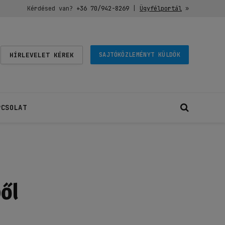
Kérdésed van?
+36 70/942-8269
|
Ügyfélportál
»
HÍRLEVELET KÉREK
SAJTÓKÖZLEMÉNYT KÜLDÖK
PCSOLAT
ből