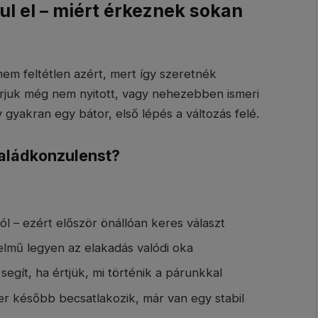
ul el – miért érkeznek sokan
m feltétlen azért, mert így szeretnék
rjuk még nem nyitott, vagy nehezebben ismeri
 gyakran egy bátor, első lépés a változás felé.
saládkonzulenst?
tól – ezért először önállóan keres választ
elmű legyen az elakadás valódi oka
egít, ha értjük, mi történik a párunkkal
er később becsatlakozik, már van egy stabil