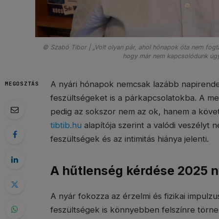
© Szabó Tibor | „Volt olyan pár, ahol hónapok óta nem fogt
hogy már nem kapcsolódunk úgy,
A nyári hónapok nemcsak lazább napirende
MEGOSZTÁS
feszültségeket is a párkapcsolatokba. A me
pedig az sokszor nem az ok, hanem a köve
tibtib.hu
alapítója szerint a valódi veszélyt 
feszültségek és az intimitás hiánya jelenti.
A hűtlenség kérdése 2025 n
A nyár fokozza az érzelmi és fizikai impulz
feszültségek is könnyebben felszínre törne