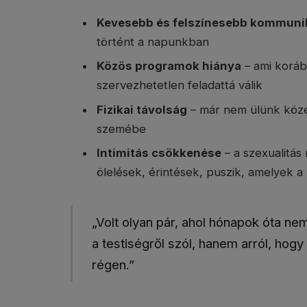
Kevesebb és felszínesebb kommuni
történt a napunkban
Közös programok hiánya
– ami koráb
szervezhetetlen feladattá válik
Fizikai távolság
– már nem ülünk köz
szemébe
Intimitás csökkenése
– a szexualitás
ölelések, érintések, puszik, amelyek a
„Volt olyan pár, ahol hónapok óta 
a testiségről szól, hanem arról, ho
régen.”