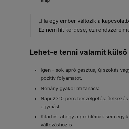
„Ha egy ember változik a kapcsolat
Ez nem hit kérdése, ez rendszerelmé
Lehet-e tenni valamit külső
Igen – sok apró gesztus, új szokás va
pozitív folyamatot.
Néhány gyakorlati tanács:
Napi 2×10 perc beszélgetés: ítélkezés 
egymást
Kitartás: ahogy a problémák sem egyik n
változáshoz is