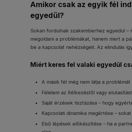
Amikor csak az egyik fél ind
egyedül?
Sokan fordulnak szakemberhez egyedül – ne
megoldani a problémákat, hanem mert a pá
be a kapcsolat nehézségeit. Az elindulás így
Miért keres fel valaki egyedül c
A másik fél még nem látja a problémát
Félelem az ítélkezéstől vagy elutasítás
Saját érzések tisztázása – hogy egyért
Kapcsolati dinamika megértése – sokat s
Első lépések előkészítése – ha a partn
alap