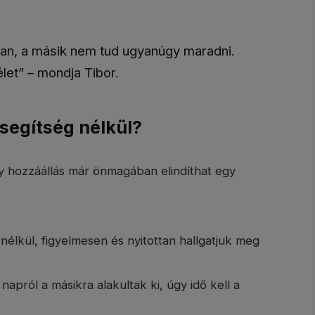
ban, a másik nem tud ugyanúgy maradni.
let” – mondja Tibor.
 segítség nélkül?
gy hozzáállás már önmagában elindíthat egy
nélkül, figyelmesen és nyitottan hallgatjuk meg
apról a másikra alakultak ki, úgy idő kell a