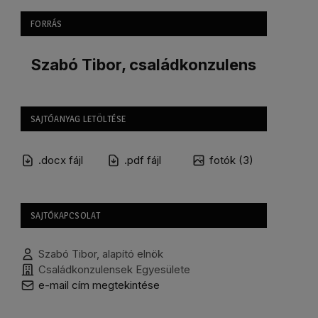
FORRÁS
Szabó Tibor, családkonzulens
SAJTÓANYAG LETÖLTÉSE
.docx fájl
.pdf fájl
fotók (3)
SAJTÓKAPCSOLAT
Szabó Tibor, alapító elnök
Családkonzulensek Egyesülete
e-mail cím megtekintése