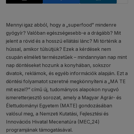
Mennyi igaz abból, hogy a „superfood” mindenre
gyógyír? Valóban egészségesebb-e a drágább? Mit
jelent a rövid és a hosszú ellátási lánc? Mi történik a
hússal, amikor túlsütjük? Ezek a kérdések nem
csupán elméleti természetűek – mindannyian nap mint
nap döntéseket hozunk a konyhában, sokszor
divatok, reklámok, és egyéb információk alapján. Ezt a
döntési folyamatot szeretné megkönnyíteni a „MA TE
mit eszel?” című új, tudományos alapokon nyugvó
ismeretterjesztő sorozat, amely a Magyar Agrár- és
Élettudományi Egyetem (MATE) gondozásában
valósul meg, a Nemzeti Kutatási, Fejlesztési és
Innovációs Hivatal Mecenatúra (MEC_24)
programjának támogatásával.