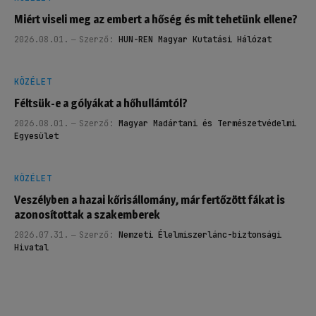
Miért viseli meg az embert a hőség és mit tehetünk ellene?
2026.08.01.
Szerző:
HUN-REN Magyar Kutatási Hálózat
KÖZÉLET
Féltsük-e a gólyákat a hőhullámtól?
2026.08.01.
Szerző:
Magyar Madártani és Természetvédelmi
Egyesület
KÖZÉLET
Veszélyben a hazai kőrisállomány, már fertőzött fákat is
azonosítottak a szakemberek
2026.07.31.
Szerző:
Nemzeti Élelmiszerlánc-biztonsági
Hivatal