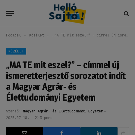
Főoldal
»
Közélet
»
„MA TE mit eszel?” – címmel új ismeretterjesztő sorozatot indít a Magyar Agrár- és Élettudományi Egyetem
KÖZÉLET
„MA TE mit eszel?” – címmel új
ismeretterjesztő sorozatot indít
a Magyar Agrár- és
Élettudományi Egyetem
Szerző:
Magyar Agrár- és Élettudományi Egyetem
2025.07.18.
3 perc