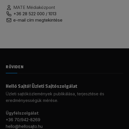
MATE Médiaközpont
+36 28 522 000 / 1013
e-mail cím megtekintése
RÖVIDEN
Helló Sajtó! Üzleti Sajtószolgálat
Üzleti sajtóközlemények publikálása, terjesztése és
eredményességük mérése.
Ügyfélszolgálat
:
+36 70/942-8269
hello@hellosajto.hu