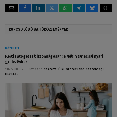
Email
Facebook
LinkedIn
Twitter
WhatsApp
Telegram
Bluesky
Threa
KAPCSOLÓDÓ SAJTÓKÖZLEMÉNYEK
KÖZÉLET
Kerti sütögetés biztonságosan: a Nébih tanácsai nyári
grillezéshez
2026.08.07.
Szerző:
Nemzeti Élelmiszerlánc-biztonsági
Hivatal