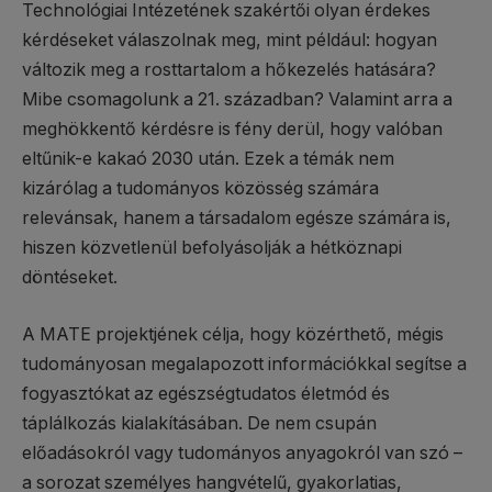
Technológiai Intézetének szakértői olyan érdekes
kérdéseket válaszolnak meg, mint például: hogyan
változik meg a rosttartalom a hőkezelés hatására?
Mibe csomagolunk a 21. században? Valamint arra a
meghökkentő kérdésre is fény derül, hogy valóban
eltűnik-e kakaó 2030 után. Ezek a témák nem
kizárólag a tudományos közösség számára
relevánsak, hanem a társadalom egésze számára is,
hiszen közvetlenül befolyásolják a hétköznapi
döntéseket.
A MATE projektjének célja, hogy közérthető, mégis
tudományosan megalapozott információkkal segítse a
fogyasztókat az egészségtudatos életmód és
táplálkozás kialakításában. De nem csupán
előadásokról vagy tudományos anyagokról van szó –
a sorozat személyes hangvételű, gyakorlatias,