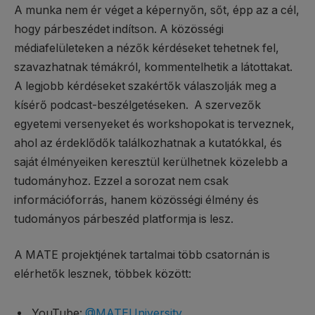
A munka nem ér véget a képernyőn, sőt, épp az a cél,
hogy párbeszédet indítson. A közösségi
médiafelületeken a nézők kérdéseket tehetnek fel,
szavazhatnak témákról, kommentelhetik a látottakat.
A legjobb kérdéseket szakértők válaszolják meg a
kísérő podcast-beszélgetéseken. A szervezők
egyetemi versenyeket és workshopokat is terveznek,
ahol az érdeklődők találkozhatnak a kutatókkal, és
saját élményeiken keresztül kerülhetnek közelebb a
tudományhoz. Ezzel a sorozat nem csak
információforrás, hanem közösségi élmény és
tudományos párbeszéd platformja is lesz.
A MATE projektjének tartalmai több csatornán is
elérhetők lesznek, többek között:
YouTube:
@MATEUniversity