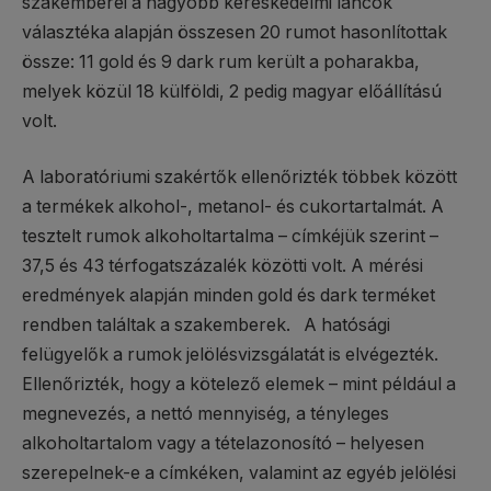
szakemberei a nagyobb kereskedelmi láncok
választéka alapján összesen 20 rumot hasonlítottak
össze: 11 gold és 9 dark rum került a poharakba,
melyek közül 18 külföldi, 2 pedig magyar előállítású
volt.
A laboratóriumi szakértők ellenőrizték többek között
a termékek alkohol-, metanol- és cukortartalmát. A
tesztelt rumok alkoholtartalma – címkéjük szerint –
37,5 és 43 térfogatszázalék közötti volt. A mérési
eredmények alapján minden gold és dark terméket
rendben találtak a szakemberek. A hatósági
felügyelők a rumok jelölésvizsgálatát is elvégezték.
Ellenőrizték, hogy a kötelező elemek – mint például a
megnevezés, a nettó mennyiség, a tényleges
alkoholtartalom vagy a tételazonosító – helyesen
szerepelnek-e a címkéken, valamint az egyéb jelölési