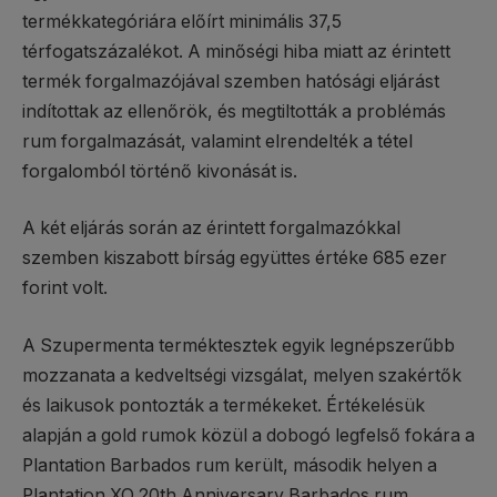
termékkategóriára előírt minimális 37,5
térfogatszázalékot. A minőségi hiba miatt az érintett
termék forgalmazójával szemben hatósági eljárást
indítottak az ellenőrök, és megtiltották a problémás
rum forgalmazását, valamint elrendelték a tétel
forgalomból történő kivonását is.
A két eljárás során az érintett forgalmazókkal
szemben kiszabott bírság együttes értéke 685 ezer
forint volt.
A Szupermenta terméktesztek egyik legnépszerűbb
mozzanata a kedveltségi vizsgálat, melyen szakértők
és laikusok pontozták a termékeket. Értékelésük
alapján a gold rumok közül a dobogó legfelső fokára a
Plantation Barbados rum került, második helyen a
Plantation XO 20th Anniversary Barbados rum