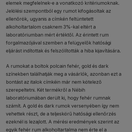
elemek megfelelnek-e a vonatkozó kritériumoknak.
Jelölési szempontból egy rumot kifogásoltak az
ellenőrök, ugyanis a címkén feltüntetett
alkoholtartalom csaknem 3%-kal eltért a
laboratóriumban mért értéktől. Az érintett rum
forgalmazójával szemben a felügyelők hatósági
eljárást indítottak és felszólították a hiba kijavítására.
A rumokat a boltok polcain fehér, gold és dark
színekben találhatják meg a vásárlók, azonban ezt a
bontást az italok címkéin már nem kötelező
szerepeltetni. Két termékről a Nébih
laboratóriumában derült ki, hogy fehér rumnak
számít. A gold és dark rumok versenyében így nem
vehettek részt, de a teljeskörű hatósági ellenőrzés
ezeknél is lezajlott. A mérési eredmények szerint az
egyik fehér rum alkoholtartalma nem érte el a