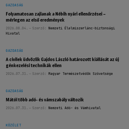
GAZDASÁG
Folyamatosan zajlanak a Nébih nyári ellenőrzései –
mérlegen az első eredmények
2026.08.04.
Szerző:
Nemzeti Élelmiszerlánc-biztonsági
Hivatal
GAZDASÁG
A civilek üdvözlik Gajdos László határozott kiállását az új
génkezelési technikák ellen
2026.07.31.
Szerző:
Magyar Természetvédők Szövetsége
GAZDASÁG
Mától több adó- és vámszabály változik
2026.07.31.
Szerző:
Nemzeti Adó- és Vámhivatal
KÖZÉLET