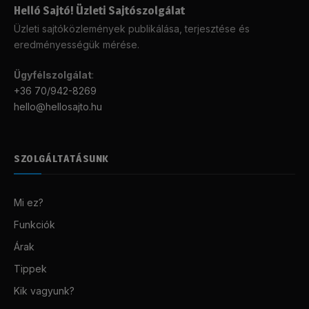
Helló Sajtó! Üzleti Sajtószolgálat
Üzleti sajtóközlemények publikálása, terjesztése és
eredményességük mérése.
Ügyfélszolgálat
:
+36 70/942-8269
hello@hellosajto.hu
SZOLGÁLTATÁSUNK
Mi ez?
Funkciók
Árak
Tippek
Kik vagyunk?