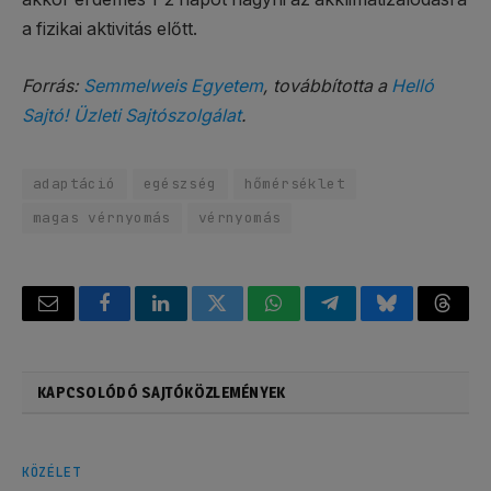
a fizikai aktivitás előtt.
Forrás:
Semmelweis Egyetem
, továbbította a
Helló
Sajtó! Üzleti Sajtószolgálat
.
adaptáció
egészség
hőmérséklet
magas vérnyomás
vérnyomás
Email
Facebook
LinkedIn
Twitter
WhatsApp
Telegram
Bluesky
Threa
KAPCSOLÓDÓ SAJTÓKÖZLEMÉNYEK
KÖZÉLET