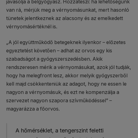
javasolja a belgyógyász. Hozzáteszi: ha lehetőségünk
van rá, mérjük meg a vérnyomásunkat, mert hasonló
tünetek jelentkeznek az alacsony és az emelkedett
vérnyomásértéknél is.
„A jól együttműködő betegeknek ilyenkor – előzetes
egyeztetést követően – adhat az orvos egy kis
szabadságot a gyógyszerszedésben. Akik
rendszeresen mérik a vérnyomásukat, azok jól tudják,
hogy ha melegfront lesz, akkor melyik gyógyszerből
kell majd csökkenteniük az adagot, hogy ne essen le
nagyon a vérnyomásuk, és ezt ne kompenzálja a
szervezet nagyon szapora szívműködéssel” –
magyarázza a főorvos.
A hőmérséklet, a tengerszint feletti