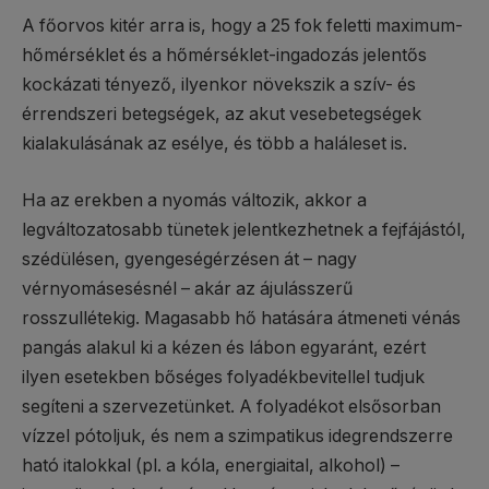
A főorvos kitér arra is, hogy a 25 fok feletti maximum-
hőmérséklet és a hőmérséklet-ingadozás jelentős
kockázati tényező, ilyenkor növekszik a szív- és
érrendszeri betegségek, az akut vesebetegségek
kialakulásának az esélye, és több a haláleset is.
Ha az erekben a nyomás változik, akkor a
legváltozatosabb tünetek jelentkezhetnek a fejfájástól,
szédülésen, gyengeségérzésen át – nagy
vérnyomásesésnél – akár az ájulásszerű
rosszullétekig. Magasabb hő hatására átmeneti vénás
pangás alakul ki a kézen és lábon egyaránt, ezért
ilyen esetekben bőséges folyadékbevitellel tudjuk
segíteni a szervezetünket. A folyadékot elsősorban
vízzel pótoljuk, és nem a szimpatikus idegrendszerre
ható italokkal (pl. a kóla, energiaital, alkohol) –