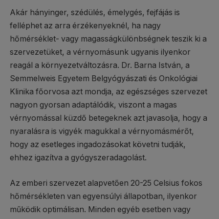
Akár hányinger, szédülés, émelygés, fejfájás is
felléphet az arra érzékenyeknél, ha nagy
hőmérséklet- vagy magasságkülönbségnek teszik ki a
szervezetüket, a vérnyomásunk ugyanis ilyenkor
reagál a környezetváltozásra. Dr. Barna István, a
Semmelweis Egyetem Belgyógyászati és Onkológiai
Klinika főorvosa azt mondja, az egészséges szervezet
nagyon gyorsan adaptálódik, viszont a magas
vérnyomással küzdő betegeknek azt javasolja, hogy a
nyaralásra is vigyék magukkal a vérnyomásmérőt,
hogy az esetleges ingadozásokat követni tudják,
ehhez igazítva a gyógyszeradagolást.
Az emberi szervezet alapvetően 20-25 Celsius fokos
hőmérsékleten van egyensúlyi állapotban, ilyenkor
működik optimálisan. Minden egyéb esetben vagy