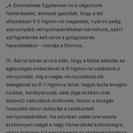
„A Semmelweis Egyetemen mi is végeztünk
felméréseket, amelyek igazolták, hogy a téli
időszakban 3-5 Hgmm-rel magasabb, nyáron pedig
alacsonyabb vérnyomásértékeket mérhetünk, ezért
ezt figyelembe kell venni a gyógyszerek
használatakor – mondja a főorvos.
Dr. Barna István arra is kitér, hogy a fizikai aktivitás az
egészséges embereknél 4-6 Hgmm-rel csökkenti a
vérnyomást, míg a magas vérnyomással élő
betegeknél ez 6-7 Hgmm is lehet. Vagyis tiszta levegőn
túrázás, kerékpározás, séta, jóga közben csak
kedvező változások történnek, hiszen a mozgás
hosszabb távon biztosítja a csökkentett
vérnyomásértéket. Ha azonban valaki szervezete
érzékenyen reagál a nagy hőmérséklet különbségre,
akkor érdemes 1-2 napot hagyni az akklimatizálódásra