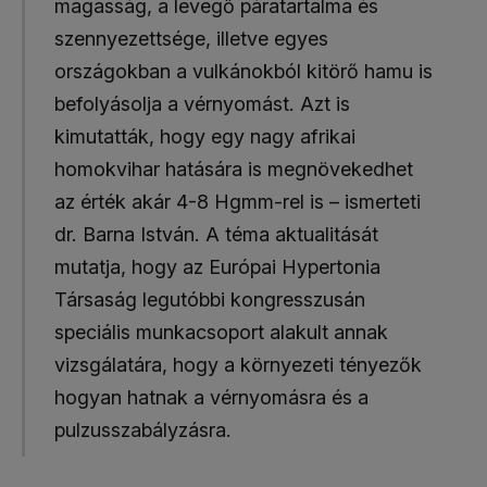
magasság, a levegő páratartalma és
szennyezettsége, illetve egyes
országokban a vulkánokból kitörő hamu is
befolyásolja a vérnyomást. Azt is
kimutatták, hogy egy nagy afrikai
homokvihar hatására is megnövekedhet
az érték akár 4-8 Hgmm-rel is – ismerteti
dr. Barna István. A téma aktualitását
mutatja, hogy az Európai Hypertonia
Társaság legutóbbi kongresszusán
speciális munkacsoport alakult annak
vizsgálatára, hogy a környezeti tényezők
hogyan hatnak a vérnyomásra és a
pulzusszabályzásra.