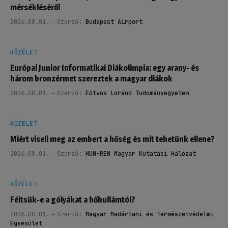
mérsékléséről
2026.08.01.
Szerző:
Budapest Airport
KÖZÉLET
Európai Junior Informatikai Diákolimpia: egy arany- és
három bronzérmet szereztek a magyar diákok
2026.08.01.
Szerző:
Eötvös Loránd Tudományegyetem
KÖZÉLET
Miért viseli meg az embert a hőség és mit tehetünk ellene?
2026.08.01.
Szerző:
HUN-REN Magyar Kutatási Hálózat
KÖZÉLET
Féltsük-e a gólyákat a hőhullámtól?
2026.08.01.
Szerző:
Magyar Madártani és Természetvédelmi
Egyesület