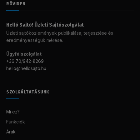
RÖVIDEN
Helló Sajtó! Üzleti Sajtószolgálat
Üzleti sajtóközlemények publikálása, terjesztése és
eredményességük mérése.
Ügyfélszolgálat
:
+36 70/942-8269
hello@hellosajto.hu
SZOLGÁLTATÁSUNK
Mi ez?
Funkciók
Árak