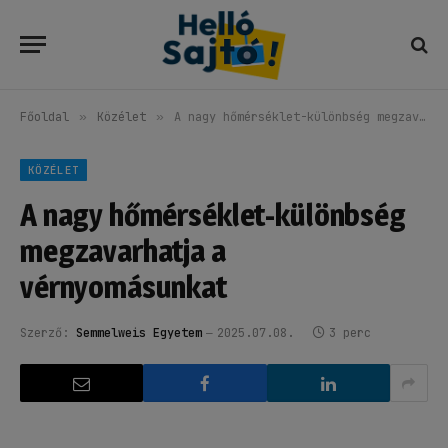
Főoldal
»
Közélet
»
A nagy hőmérséklet-különbség megzavarhatja a vérnyomásunkat
KÖZÉLET
A nagy hőmérséklet-különbség
megzavarhatja a
vérnyomásunkat
Szerző:
Semmelweis Egyetem
2025.07.08.
3 perc