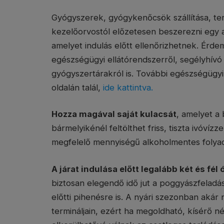
Gyógyszerek, gyógykenőcsök szállítása, te
kezelőorvostól előzetesen beszerezni egy an
amelyet indulás előtt ellenőrizhetnek. Érde
egészségügyi ellátórendszerről, segélyhívó
gyógyszertárakról is. További egészségügy
oldalán talál,
ide kattintva.
Hozza magával saját kulacsát
, amelyet a 
bármelyikénél feltölthet friss, tiszta ivóvíz
megfelelő mennyiségű alkoholmentes folyad
A járat indulása előtt legalább két és fél
biztosan elegendő idő jut a poggyászfeladás
előtti pihenésre is. A nyári szezonban akár
termináljain, ezért ha megoldható, kísérő né