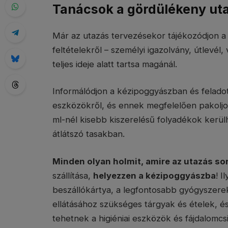
Tanácsok a gördülékeny ut
Már az utazás tervezésekor tájékozódjon 
feltételekről – személyi igazolvány, útlevél, 
teljes ideje alatt tartsa magánál.
Informálódjon a kézipoggyászban és feladott
eszközökről, és ennek megfelelően pakoljo
ml-nél kisebb kiszerelésű folyadékok kerülh
átlátszó tasakban.
Minden olyan holmit, amire az utazás so
szállítása,
helyezzen a kézipoggyászba
! 
beszállókártya, a legfontosabb gyógyszer
ellátásához szükséges tárgyak és ételek, és
tehetnek a higiéniai eszközök és fájdalomcsil