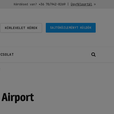
Kérdésed van?
+36 70/942-8269
|
Ügyfélportál
»
HÍRLEVELET KÉREK
SAJTÓKÖZLEMÉNYT KÜLDÖK
PCSOLAT
z
 Airport