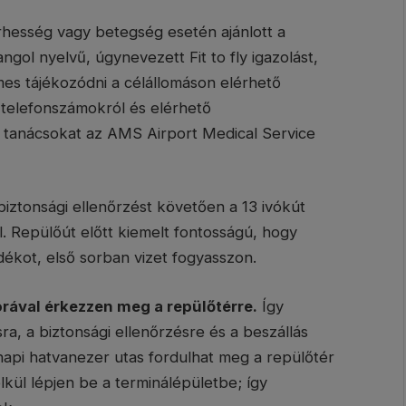
rhesség vagy betegség esetén ajánlott a
gol nyelvű, úgynevezett Fit to fly igazolást,
mes tájékozódni a célállomáson elérhető
 telefonszámokról és elérhető
i tanácsokat az AMS Airport Medical Service
biztonsági ellenőrzést követően a 13 ivókút
zel. Repülőút előtt kiemelt fontosságú, hogy
ékot, első sorban vizet fogyasszon.
 órával érkezzen meg a repülőtérre.
Így
ra, a biztonsági ellenőrzésre és a beszállás
 napi hatvanezer utas fordulhat meg a repülőtér
lkül lépjen be a terminálépületbe; így