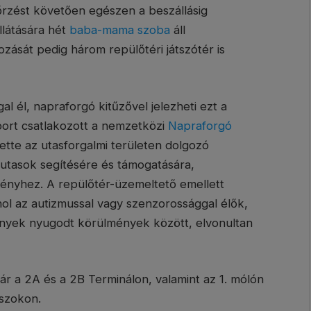
őrzést követően egészen a beszállásig
látására hét
baba-mama szoba
áll
ozását pedig három repülőtéri játszótér is
l él, napraforgó kitűzővel jelezheti ezt a
ort csatlakozott a nemzetközi
Napraforgó
ette az utasforgalmi területen dolgozó
 utasok segítésére és támogatására,
ményhez. A repülőtér-üzemeltető emellett
hol az autizmussal vagy szenzorossággal élők,
enyek nyugodt körülmények között, elvonultan
r a 2A és a 2B Terminálon, valamint az 1. mólón
aszokon.