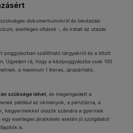
azásért
a szükséges dokumentumokról és beutazási
vízum, esetleges oltások -, és iratait az utazás
 poggyászban szállítható tárgyakról és a tiltott
n. Ügyeljen rá, hogy a kézipoggyászba csak 100
etnek, a maximum 1 literes, újrazárható,
rán szüksége lehet
, és megengedett a
Ilyenek például az okmányok, a pénztárca, a
ek, kisgyermekkel utazók számára a gyermek
 egy esetleges járatkésés esetén jó szolgálatot
lapítók is.