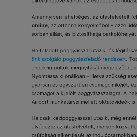
elkerülhetővé válnak az esetleges torlódás
Amennyiben lehetséges, az utasfelvételt (c
online
, az otthona kényelméből – ezzel időt
sorban állást, és biztosíthatja parkolóhelyé
Ha feladott poggyásszal utazik, és légitárs
önkiszolgáló poggyászfeladó rendszert
.
Töb
check-in pultok megnyitását megelőzően, az
Nyomtassa ki önállóan – illetve szükség ese
gyorsan és egyszerűen csomagcímkéjét, ezt
csomagot a kijelölt poggyászszalagra. A hely
Airport munkatársai mellett oktatóvideók is 
Ha csak kézipoggyásszal utazik, még enné
elvégezte az utasfelvételt, menjen közvetlen
zsúfoltság elkerülését az indulócsarnokban