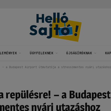
LEMÉNYEK
ÜGYFELEKNEK
ÚJSÁGÍRÓKNAK
KA
! – a Budapest Airport útmutatója a stresszmentes nyári utazásho
a repülésre! – a Budapest
mentes nyári utazáshoz