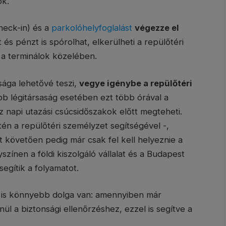
ok.
heck-in) és a
park
olóhely
foglalást
végezze el
 és pénzt is spórolhat, elkerülheti a repülőtéri
t a terminálok közelében.
asága lehetővé teszi,
vegye igénybe a repülőtéri
b légitársaság esetében ezt több órával a
 napi utazási csúcsidőszakok előtt megteheti.
tén a repülőtéri személyzet segítségével -,
 követően pedig már csak fel kell helyeznie a
színen a földi kiszolgáló vállalat és a Budapest
segítik a folyamatot.
l is könnyebb dolga van: amennyiben már
ül a biztonsági ellenőrzéshez, ezzel is segítve a
.