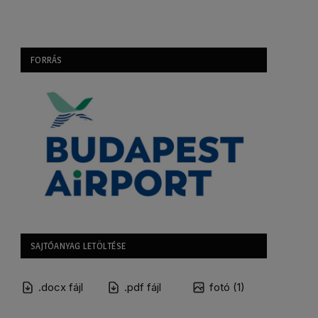
FORRÁS
SAJTÓANYAG LETÖLTÉSE
.docx fájl
.pdf fájl
fotó (1)