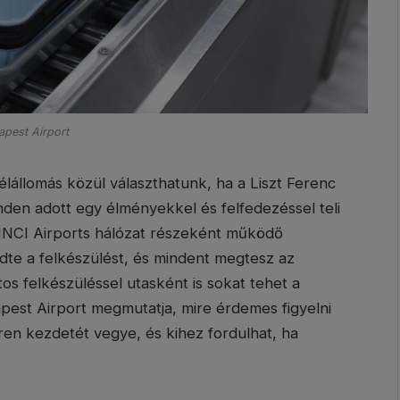
pest Airport
élállomás közül választhatunk, ha a Liszt Ferenc
den adott egy élményekkel és felfedezéssel teli
VINCI Airports hálózat részeként működő
dte a felkészülést, és mindent megtesz az
s felkészüléssel utasként is sokat tehet a
pest Airport megmutatja, mire érdemes figyelni
ren kezdetét vegye, és kihez fordulhat, ha