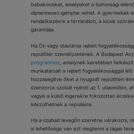
babakocsikat, amelyeket a biztonsági ellen
díjmentesen igénybe vehet. A gyermekek el
rendelkezésre a terminálon, a kicsik szórak
garantálja.
Ha Ön vagy utastársa rejtett fogyatékosságga
repülőtér személyzetének. A Budapest Airp
programhoz
, amelynek keretében felkészít
munkatársait a rejtett fogyatékossággal élő
hozzásegítve őket a nyugodt repülőtéri él
szenzoros szobát nyitott az 1. utasmólón, a
vagyis a külső ingerekre fokozottan érzék
készülhetnek a repülésre.
Ha a szabad levegőn szeretne várakozni, má
is lehetősége van ezt megtenni a tágas ter