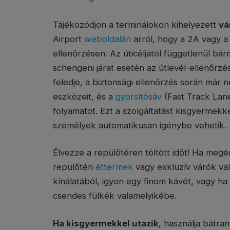
Tájékozódjon a terminálokon kihelyezett
vá
Airport
weboldalán
arról, hogy a 2A vagy a
ellenőrzésen. Az úticéljától függetlenül bá
schengeni járat esetén az útlevél-ellenőrzés 
feledje, a biztonsági ellenőrzés során már n
eszközeit, és a
gyorsítósáv
(Fast Track Lane
folyamatot. Ezt a szolgáltatást kisgyermek
személyek automatikusan igénybe vehetik.
Élvezze a repülőtéren töltött időt! Ha megé
repülőtéri
éttermek
vagy exkluzív várók va
kínálatából, igyon egy finom kávét, vagy ha
csendes fülkék valamelyikébe.
Ha kisgyermekkel utazik
, használja bátran