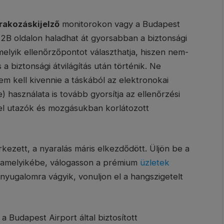
rakozáskijelző
monitorokon vagy a Budapest
 2B oldalon haladhat át gyorsabban a biztonsági
rmelyik ellenőrzőpontot választhatja, hiszen nem-
a biztonsági átvilágítás után történik. Ne
em kell kivennie a táskából az elektronokai
) használata is tovább gyorsítja az ellenőrzési
kel utazók és mozgásukban korlátozott
rkezett, a nyaralás máris elkezdődött. Üljön be a
lamelyikébe, válogasson a prémium
üzletek
 nyugalomra vágyik, vonuljon el a hangszigetelt
 a Budapest Airport által biztosított