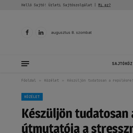
Helló Sajtó! Üzleti Sajtószolgálat |
Mi ez?
augusztus 8. szombat
Facebook
LinkedIn
SAJTÓKÖZ
Főoldal
»
Közélet
»
Készüljön tudatosan a repülésre
KÖZÉLET
Készüljön tudatosan 
útmutatója a stressz