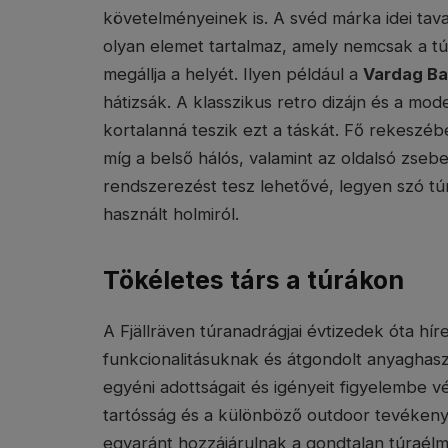
követelményeinek is. A svéd márka idei tav
olyan elemet tartalmaz, amely nemcsak a tú
megállja a helyét. Ilyen például a
Vardag Ba
hátizsák. A klasszikus retro dizájn és a mo
kortalanná teszik ezt a táskát. Fő rekeszé
míg a belső hálós, valamint az oldalsó zsebe
rendszerezést tesz lehetővé, legyen szó t
használt holmiról.
Tökéletes társ a túrákon
A Fjällräven túranadrágjai évtizedek óta hí
funkcionalitásuknak és átgondolt anyaghas
egyéni adottságait és igényeit figyelembe v
tartósság és a különböző outdoor tevékeny
egyaránt hozzájárulnak a gondtalan túraélmé