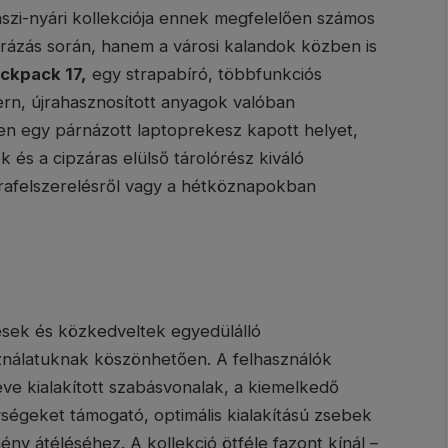
aszi-nyári kollekciója ennek megfelelően számos
rázás során, hanem a városi kalandok közben is
ckpack 17,
egy strapabíró, többfunkciós
dern, újrahasznosított anyagok valóban
ben egy párnázott laptoprekesz kapott helyet,
k és a cipzáras elülső tárolórész kiváló
úrafelszerelésről vagy a hétköznapokban
resek és közkedveltek egyedülálló
ználatuknak köszönhetően. A felhasználók
éve kialakított szabásvonalak, a kiemelkedő
ségeket támogató, optimális kialakítású zsebek
ny átéléséhez. A kollekció ötféle fazont kínál –