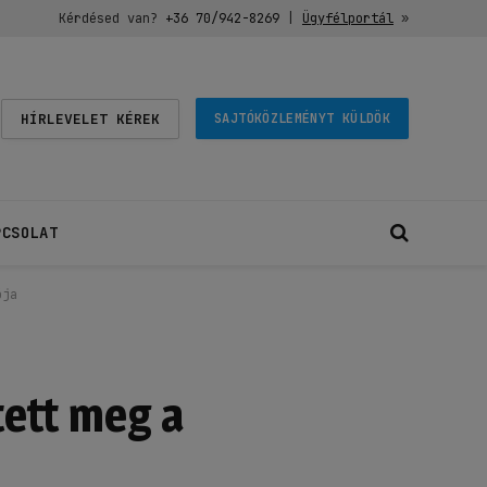
Kérdésed van?
+36 70/942-8269
|
Ügyfélportál
»
HÍRLEVELET KÉREK
SAJTÓKÖZLEMÉNYT KÜLDÖK
PCSOLAT
ója
tett meg a