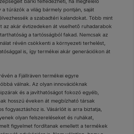
zépségeit bárki felfedezheti, ha megfelelő
y a túrázók a világ bármely pontján, saját
lvezhessék a szabadtéri kalandokat. Több mint
tt az akár évtizedeken át viselhető ruhadarabok
ntarthatóság a tartósságból fakad. Nemcsak az
álat révén csökkenti a környezeti terhelést,
hatósággal is, így termékei akár generációkon át
révén a Fjällräven termékei egyre
atóbbá válnak. Az olyan innovációknak
ipzárak és a javíthatóságot fokozó egyéb,
sak hosszú éveken át megbízható társak
ogyasztáshoz is. Vásárlóit is arra biztatja,
yenek olyan felszereléseket és ruhákat,
emelt figyelmet fordítanak emellett a termékek