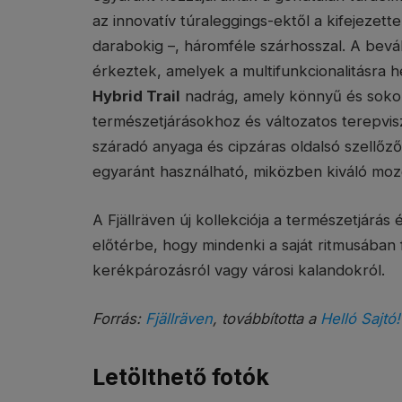
az innovatív túraleggings-ektől a kifejezet
darabokig –, háromféle szárhosszal. A bevá
érkeztek, amelyek a multifunkcionalitásra h
Hybrid Trail
nadrág, amely könnyű és sokol
természetjárásokhoz és változatos terepvis
száradó anyaga és cipzáras oldalsó szellőz
egyaránt használható, miközben kiváló moz
A Fjällräven új kollekciója a természetjárás
előtérbe, hogy mindenki a saját ritmusában f
kerékpározásról vagy városi kalandokról.
Forrás:
Fjällräven
, továbbította a
Helló Sajtó!
Letölthető fotók