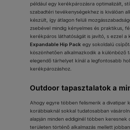
például egy kerékpározásra optimalizált, s
szabadtéri tevékenységekhez is kiválóan al
készült, így átlagon felüli mozgásszabadság
zsebével mindig kényelmes és praktikus, f
kerékpáros láthatóságát is javító, s ezzel 
Expandable Hip Pack
egy sokoldalú csípőt
köszönhetően alkalmazkodik a különböző t
elegendő tárhelyet kínál a legfontosabb hol
kerékpározáshoz.
Outdoor tapasztalatok a m
Ahogy egyre többen felismerik a divatipar 
korábbiaknál sokkal tudatosabban vásárolna
alapján minden eddiginél többen keresnek 
területen történő alkalmazás mellett jobban