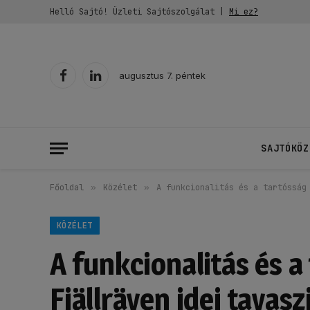
Helló Sajtó! Üzleti Sajtószolgálat |
Mi ez?
augusztus 7. péntek
Facebook
LinkedIn
SAJTÓKÖZ
Főoldal
»
Közélet
»
A funkcionalitás és a tartósság
KÖZÉLET
A funkcionalitás és a
Fjällräven idei tavasz