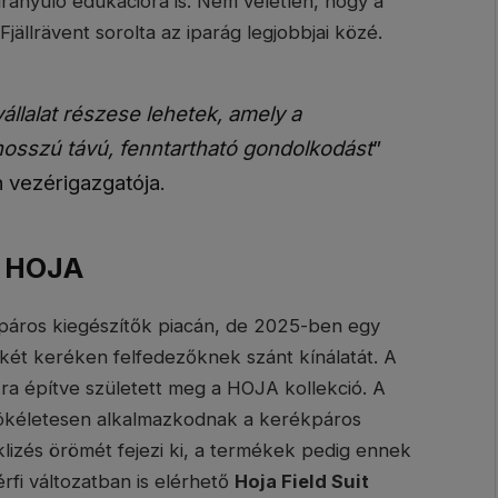
irányuló edukációra is. Nem véletlen, hogy a
ällrävent sorolta az iparág legjobbjai közé.
llalat részese lehetek, amely a
 hosszú távú, fenntartható gondolkodást
”
n vezérigazgatója.
– HOJA
kpáros kiegészítők piacán, de 2025-ben egy
t két keréken felfedezőknek szánt kínálatát. A
kra építve született meg a HOJA kollekció. A
 tökéletesen alkalmazkodnak a kerékpáros
klizés örömét fejezi ki, a termékek pedig ennek
érfi változatban is elérhető
Hoja Field Suit