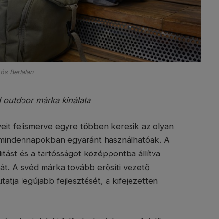
ós Bertalan
 outdoor márka kínálata
eit felismerve egyre többen keresik az olyan
 mindennapokban egyaránt használhatóak. A
litást és a tartósságot középpontba állítva
ját. A svéd márka tovább erősíti vezető
tja legújabb fejlesztését, a kifejezetten