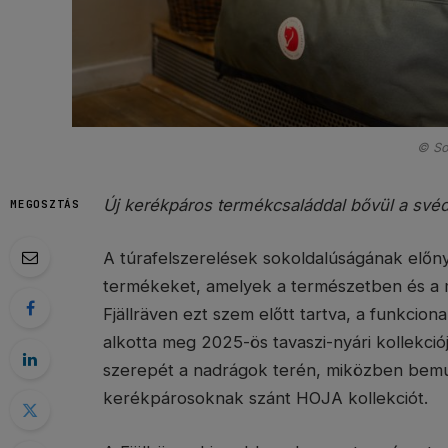
© So
Új kerékpáros termékcsaláddal bővül a svéd
MEGOSZTÁS
A túrafelszerelések sokoldalúságának előny
termékeket, amelyek a természetben és a
Fjällräven ezt szem előtt tartva, a funkciona
alkotta meg 2025-ös tavaszi-nyári kollekció
szerepét a nadrágok terén, miközben bemuta
kerékpárosoknak szánt HOJA kollekciót.