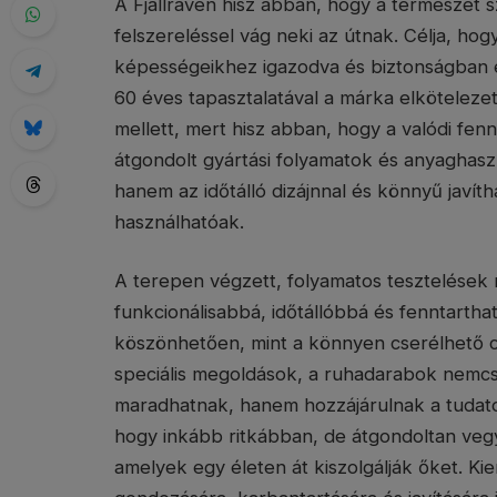
A Fjällräven hisz abban, hogy a természet s
felszereléssel vág neki az útnak. Célja, hog
képességeikhez igazodva és biztonságban é
60 éves tapasztalatával a márka elköteleze
mellett, mert hisz abban, hogy a valódi fen
átgondolt gyártási folyamatok és anyaghaszn
hanem az időtálló dizájnnal és könnyű javít
használhatóak.
A terepen végzett, folyamatos tesztelések 
funkcionálisabbá, időtállóbbá és fenntarth
köszönhetően, mint a könnyen cserélhető c
speciális megoldások, a ruhadarabok nemc
maradhatnak, hanem hozzájárulnak a tudatos f
hogy inkább ritkábban, de átgondoltan veg
amelyek egy életen át kiszolgálják őket. Ki