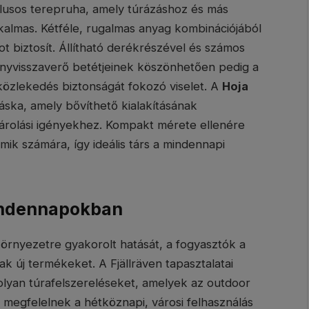
tílusos terepruha, amely túrázáshoz és más
kalmas. Kétféle, rugalmas anyag kombinációjából
ot biztosít. Állítható derékrészével és számos
ényvisszaverő betétjeinek köszönhetően pedig a
a közlekedés biztonságát fokozó viselet. A
Hoja
áska, amely bővíthető kialakításának
árolási igényekhez. Kompakt mérete ellenére
mik számára, így ideális társ a mindennapi
indennapokban
környezetre gyakorolt hatását, a fogyasztók a
k új termékeket. A Fjällräven tapasztalatai
olyan túrafelszereléseket, amelyek az outdoor
 megfelelnek a hétköznapi, városi felhasználás