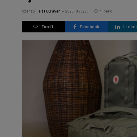
Szerző:
Fjällräven
2025.03.21.
4 perc
Email
Facebook
Linke