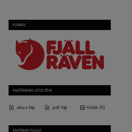
FORRÁS
SAJTÓANYAG LETÖLTÉSE
.docx fájl
.pdf fájl
fotók (5)
SAJTÓKAPCSOLAT