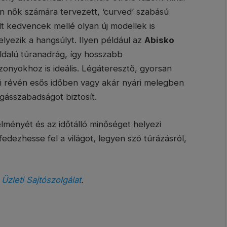
ten nők számára tervezett, ‘curved’ szabású
lt kedvencek mellé olyan új modellek is
elyezik a hangsúlyt. Ilyen például az
Abisko
dalú túranadrág, így hosszabb
zonyokhoz is ideális. Légáteresztő, gyorsan
ői révén esős időben vagy akár nyári melegben
gásszabadságot biztosít.
 élményét és az időtálló minőséget helyezi
edezhesse fel a világot, legyen szó túrázásról,
 Üzleti Sajtószolgálat
.