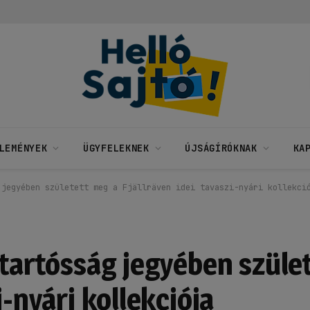
LEMÉNYEK
ÜGYFELEKNEK
ÚJSÁGÍRÓKNAK
KA
 jegyében született meg a Fjällräven idei tavaszi-nyári kollekci
 tartósság jegyében szüle
i-nyári kollekciója