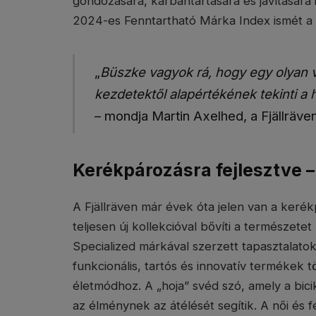
gondozására, karbantartására és javítására 
2024-es Fenntartható Márka Index ismét a Fj
„
Büszke vagyok rá, hogy egy olyan vá
kezdetektől alapértékének tekinti a
– mondja Martin Axelhed, a Fjällräve
Kerékpározásra fejlesztve 
A Fjällräven már évek óta jelen van a keré
teljesen új kollekcióval bővíti a természete
Specialized márkával szerzett tapasztalato
funkcionális, tartós és innovatív termékek
életmódhoz. A „hoja” svéd szó, amely a bici
az élménynek az átélését segítik. A női és f