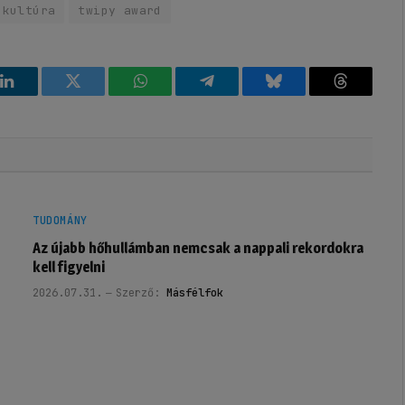
kultúra
twipy award
k
LinkedIn
Twitter
WhatsApp
Telegram
Bluesky
Threads
TUDOMÁNY
Az újabb hőhullámban nemcsak a nappali rekordokra
kell figyelni
2026.07.31.
Szerző:
Másfélfok