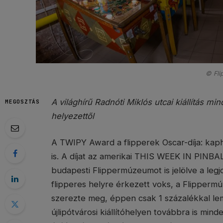
© Fl
A világhírű Radnóti Miklós utcai kiállítás mi
MEGOSZTÁS
helyezettől
A TWIPY Award a flipperek Oscar-díja: kaph
is. A díjat az amerikai THIS WEEK IN PINBA
budapesti Flippermúzeumot is jelölve a legj
flipperes helyre érkezett voks, a Flipper
szerezte meg, éppen csak 1 százalékkal lem
újlipótvárosi kiállítóhelyen továbbra is min