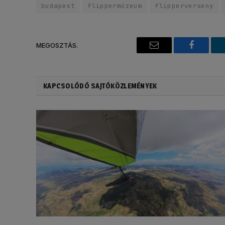
budapest
flippermúzeum
flipperverseny
MEGOSZTÁS.
Email
Faceboo
KAPCSOLÓDÓ SAJTÓKÖZLEMÉNYEK