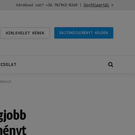
Kérdésed van?
+36 70/942-8269
|
Ügyfélportál
»
HÍRLEVELET KÉREK
SAJTÓKÖZLEMÉNYT KÜLDÖK
PCSOLAT
dményt
gjobb
ményt