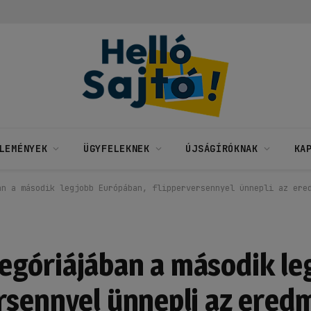
LEMÉNYEK
ÜGYFELEKNEK
ÚJSÁGÍRÓKNAK
KA
an a második legjobb Európában, flipperversennyel ünnepli az ere
egóriájában a második le
rsennyel ünnepli az ered