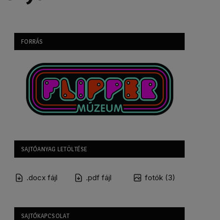
FORRÁS
SAJTÓANYAG LETÖLTÉSE
.docx fájl
.pdf fájl
fotók (3)
SAJTÓKAPCSOLAT