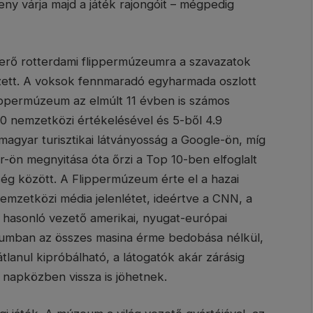
eny várja majd a játék rajongóit – mégpedig
yerő rotterdami flippermúzeumra a szavazatok
zett. A voksok fennmaradó egyharmada oszlott
lippermúzeum az elmúlt 11 évben is számos
00 nemzetközi értékelésével és 5-ből 4.9
magyar turisztikai látványosság a Google-ön, míg
or-ön megnyitása óta őrzi a Top 10-ben elfoglalt
ség között. A Flippermúzeum érte el a hazai
emzetközi média jelenlétet, ideértve a CNN, a
hasonló vezető amerikai, nyugat-európai
zeumban az összes masina érme bedobása nélkül,
lanul kipróbálható, a látogatók akár zárásig
 napközben vissza is jöhetnek.