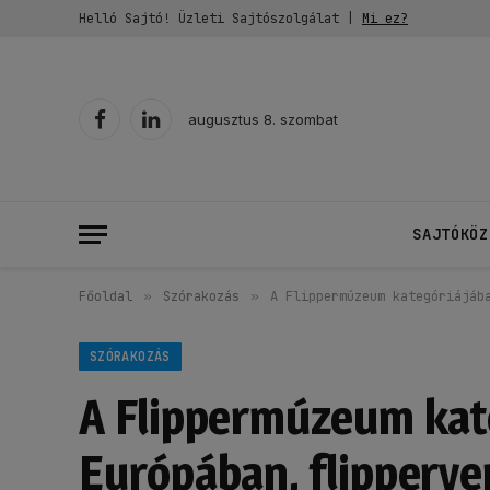
Helló Sajtó! Üzleti Sajtószolgálat |
Mi ez?
augusztus 8. szombat
Facebook
LinkedIn
SAJTÓKÖZ
Főoldal
»
Szórakozás
»
A Flippermúzeum kategóriájáb
SZÓRAKOZÁS
A Flippermúzeum kat
Európában, flipperve