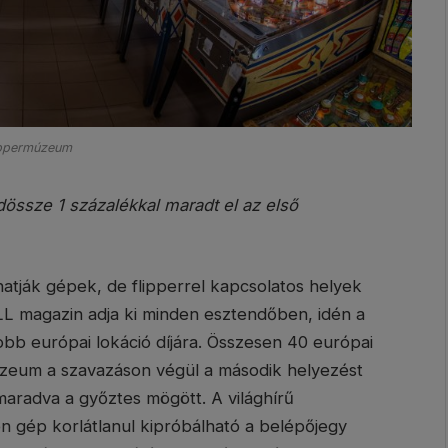
ippermúzeum
ndössze 1 százalékkal maradt el az első
atják gépek, de flipperrel kapcsolatos helyek
LL magazin adja ki minden esztendőben, idén a
obb európai lokáció díjára. Összesen 40 európai
múzeum a szavazáson végül a második helyezést
aradva a győztes mögött. A világhírű
den gép korlátlanul kipróbálható a belépőjegy