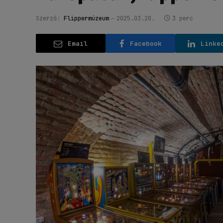
Szerző:
Flippermúzeum
2025.03.20.
3 perc
Email
Facebook
Linke