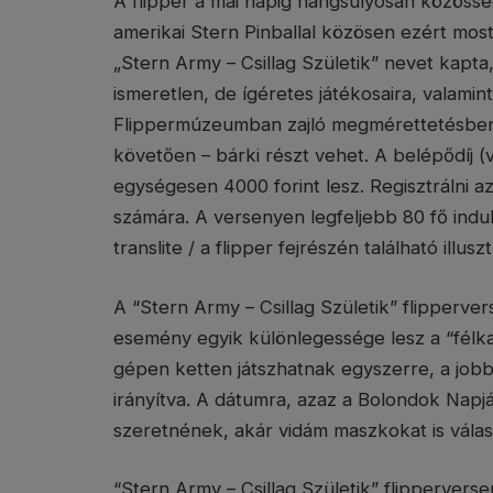
A flipper a mai napig hangsúlyosan közösség
amerikai Stern Pinballal közösen ezért most
„Stern Army – Csillag Születik” nevet kapta
ismeretlen, de ígéretes játékosaira, valamin
Flippermúzeumban zajló megmérettetésben m
követően – bárki részt vehet. A belépődíj 
egységesen 4000 forint lesz. Regisztrálni a
számára. A versenyen legfeljebb 80 fő indul
translite / a flipper fejrészén található ill
A “Stern Army – Csillag Születik” flippervers
esemény egyik különlegessége lesz a “félk
gépen ketten játszhatnak egyszerre, a jobb 
irányítva. A dátumra, azaz a Bolondok Napjá
szeretnének, akár vidám maszkokat is vála
“Stern Army – Csillag Születik” flipperverse