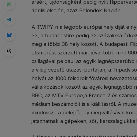
áráért, újdonságként pedig nyílt flippervers
április elsején, azaz Bolondok Napján.
A TWIPY-n a legjobb európai hely díját eln
33, a budapestire pedig 32 százaléka érke
meg a többi 38 hely között. A budapesti F
elismerést szerzett már: jóval több mint 60
csillagával például az egyik legnépszerűbb 
a világ vezető utazási portálján, a Tripadvis
helyét az 1000 felsorolt fővárosi nevezetes
vállalkozások között az egyik legnagyobb n
BBC, az MTV Europe,a France 2 és számos 
médium beszámolóit is a kiállításról. A mú
mindössze a belépőjegy megváltásával korlát
játszhatnak a gépeken, sőt, karszalagjukkal