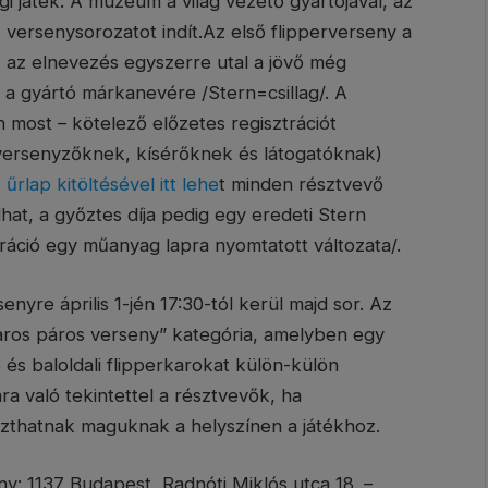
i játék. A múzeum a világ vezető gyártójával, az
 versenysorozatot indít.Az első flipperverseny a
, az elnevezés egyszerre utal a jövő még
t a gyártó márkanevére /Stern=csillag/. A
ost – kötelező előzetes regisztrációt
(versenyzőknek, kísérőknek és látogatóknak)
z
űrlap kitöltésével itt lehe
t minden résztvevő
hat, a győztes díja pedig egy eredeti Stern
usztráció egy műanyag lapra nyomtatott változata/.
enyre április 1-jén 17:30-tól kerül majd sor. Az
aros páros verseny” kategória, amelyben egy
és baloldali flipperkarokat külön-külön
ra való tekintettel a résztvevők, ha
szthatnak maguknak a helyszínen a játékhoz.
ny: 1137 Budapest, Radnóti Miklós utca 18. –