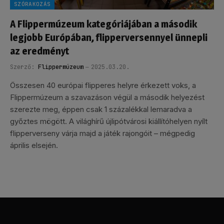
SZÓRAKOZÁS
A Flippermúzeum kategóriájában a második
legjobb Európában, flipperversennyel ünnepli
az eredményt
Szerző:
Flippermúzeum
2025.03.20.
Összesen 40 európai flipperes helyre érkezett voks, a
Flippermúzeum a szavazáson végül a második helyezést
szerezte meg, éppen csak 1 százalékkal lemaradva a
győztes mögött. A világhírű újlipótvárosi kiállítóhelyen nyílt
flipperverseny várja majd a játék rajongóit – mégpedig
április elsején.