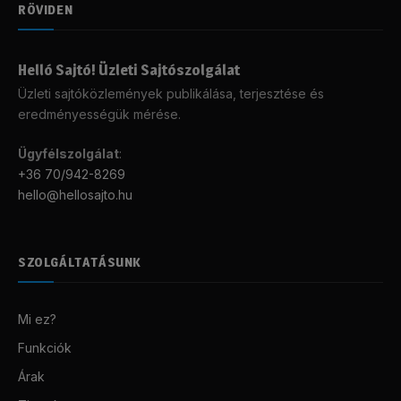
RÖVIDEN
Helló Sajtó! Üzleti Sajtószolgálat
Üzleti sajtóközlemények publikálása, terjesztése és
eredményességük mérése.
Ügyfélszolgálat
:
+36 70/942-8269
hello@hellosajto.hu
SZOLGÁLTATÁSUNK
Mi ez?
Funkciók
Árak