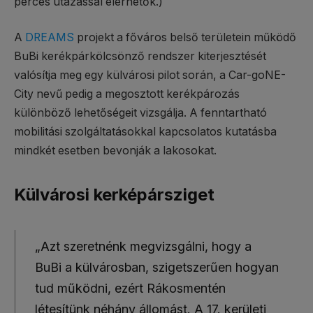
perces utazással elérhetők.)
A
DREAMS
projekt a főváros belső területein működő
BuBi kerékpárkölcsönző rendszer kiterjesztését
valósítja meg egy külvárosi pilot során, a Car-goNE-
City nevű pedig a megosztott kerékpározás
különböző lehetőségeit vizsgálja. A fenntartható
mobilitási szolgáltatásokkal kapcsolatos kutatásba
mindkét esetben bevonják a lakosokat.
Külvárosi kerképársziget
„Azt szeretnénk megvizsgálni, hogy a
BuBi a külvárosban, szigetszerűen hogyan
tud működni, ezért Rákosmentén
létesítünk néhány állomást. A 17. kerületi