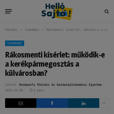
Főoldal
»
Tudomány
»
Rákosmenti kísérlet: működik-e a kerékpármegosztás a külvárosban?
TUDOMÁNY
Rákosmenti kísérlet: működik-e
a kerékpármegosztás a
külvárosban?
Szerző:
Budapesti Műszaki és Gazdaságtudományi Egyetem
2025.03.08.
2 perc