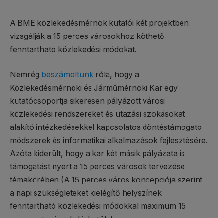
A BME közlekedésmérnök kutatói két projektben
vizsgálják a 15 perces városokhoz köthető
fenntartható közlekedési módokat.
Nemrég
beszámoltunk
róla, hogy a
Közlekedésmérnöki és Járműmérnöki Kar egy
kutatócsoportja sikeresen pályázott városi
közlekedési rendszereket és utazási szokásokat
alakító intézkedésekkel kapcsolatos döntéstámogató
módszerek és informatikai alkalmazások fejlesztésére.
Azóta kiderült, hogy a kar két másik pályázata is
támogatást nyert a 15 perces városok tervezése
témakörében (A 15 perces város koncepciója szerint
a napi szükségleteket kielégítő helyszínek
fenntartható közlekedési módokkal maximum 15