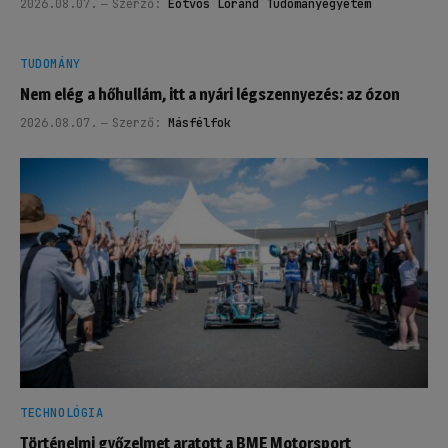
2026.08.07.
Szerző:
Eötvös Loránd Tudományegyetem
TUDOMÁNY
Nem elég a hőhullám, itt a nyári légszennyezés: az ózon
2026.08.07.
Szerző:
Másfélfok
TECHNOLÓGIA
Történelmi győzelmet aratott a BME Motorsport