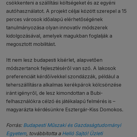
csökkenteni a szállítási költségeket és az egyéni
autóhasználatot. A projekt céljai között szerepel a 15
perces városok időalapú elérhetőségének
tanulmányozása olyan innovatív módszerek
kidolgozásával, amelyek magukban foglalják a
megosztott mobilitást.
Itt nem lesz budapesti kísérlet, alapvetően
módszertanok fejlesztéséről van szó. A lakosok
preferenciáit kérdőívekkel szondázzák, például a
teherszállításra alkalmas kerékpárok kölcsönzése
iránt igényről, de lesz kimondottan a Bubi-
felhasználókra célzó és játékalapú felmérés is –
magyarázta kérdésünkre Esztergár-Kiss Domokos.
Forrás:
Budapesti Műszaki és Gazdaságtudományi
Egyetem
, továbbította a
Helló Sajtó! Üzleti