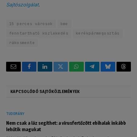
Sajtószolgálat
.
15 perces városok
bme
fenntartható közlekedés
kerékpármegosztás
rákosmente
Email
Facebook
LinkedIn
Twitter
WhatsApp
Telegram
Bluesky
Threa
KAPCSOLÓDÓ SAJTÓKÖZLEMÉNYEK
TUDOMÁNY
Nem csak a láz segíthet: a vírusfertőzött ebihalak inkább
lehűtik magukat