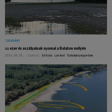
TUDOMÁNY
11 ezer év aszályainak nyomai a Balaton mélyén
2026.08.05.
Szerző:
Eötvös Loránd Tudományegyetem