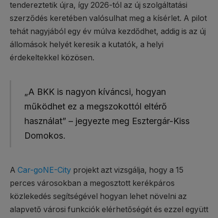
tendereztetik újra, így 2026-tól az új szolgáltatási
szerződés keretében valósulhat meg a kísérlet. A pilot
tehát nagyjából egy év múlva kezdődhet, addig is az új
állomások helyét keresik a kutatók, a helyi
érdekeltekkel közösen.
„A BKK is nagyon kíváncsi, hogyan
működhet ez a megszokottól eltérő
használat” – jegyezte meg Esztergár-Kiss
Domokos.
A
Car-goNE-City
projekt azt vizsgálja, hogy a 15
perces városokban a megosztott kerékpáros
közlekedés segítségével hogyan lehet növelni az
alapvető városi funkciók elérhetőségét és ezzel együtt