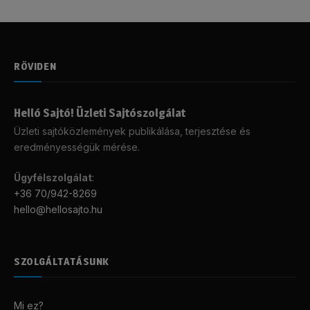
RÖVIDEN
Helló Sajtó! Üzleti Sajtószolgálat
Üzleti sajtóközlemények publikálása, terjesztése és
eredményességük mérése.
Ügyfélszolgálat
:
+36 70/942-8269
hello@hellosajto.hu
SZOLGÁLTATÁSUNK
Mi ez?