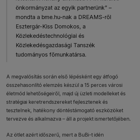
önkormányzat az egyik partnerünk” –
mondta a bme.hu-nak a DREAMS-ről
Esztergár-Kiss Domokos, a
Közlekedéstechnológiai és
Közlekedésgazdasági Tanszék
tudományos főmunkatársa.
A megvalósítás során első lépésként egy átfogó
összehasonlító elemzés készül a 15 perces városi
életmód lehetőségeiről, majd új üzleti modelleket és
stratégiai keretrendszereket fejlesztenek és
tesztelnek, hatékony döntéstámogató eszközöket
tervezve és alkalmazva – áll a projekt ismertetőjében.
Az ötlet azért időszerű, mert a BuBi-t idén