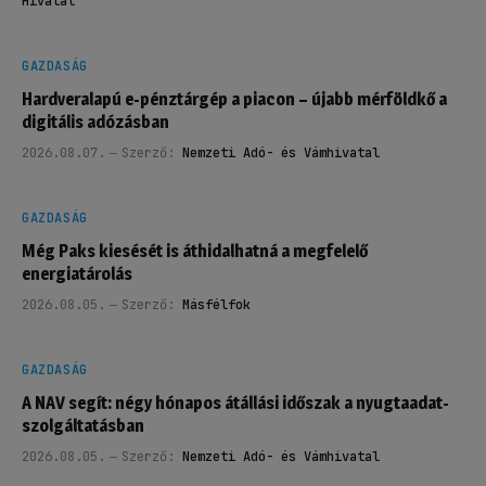
Hivatal
GAZDASÁG
Hardveralapú e-pénztárgép a piacon – újabb mérföldkő a
digitális adózásban
2026.08.07.
Szerző:
Nemzeti Adó- és Vámhivatal
GAZDASÁG
Még Paks kiesését is áthidalhatná a megfelelő
energiatárolás
2026.08.05.
Szerző:
Másfélfok
GAZDASÁG
A NAV segít: négy hónapos átállási időszak a nyugtaadat-
szolgáltatásban
2026.08.05.
Szerző:
Nemzeti Adó- és Vámhivatal