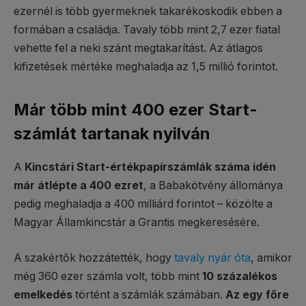
ezernél is több gyermeknek takarékoskodik ebben a
formában a családja. Tavaly több mint 2,7 ezer fiatal
vehette fel a neki szánt megtakarítást. Az átlagos
kifizetések mértéke meghaladja az 1,5 millió forintot.
Már több mint 400 ezer Start-
számlát tartanak nyilván
A
Kincstári Start-értékpapírszámlák száma idén
már átlépte a 400 ezret
, a Babakötvény állománya
pedig meghaladja a 400 milliárd forintot – közölte a
Magyar Államkincstár a Grantis megkeresésére.
A szakértők hozzátették, hogy
tavaly nyár óta
, amikor
még 360 ezer számla volt, több mint
10 százalékos
emelkedés
történt a számlák számában.
Az egy főre