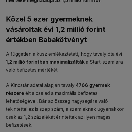
mértéke meghaladja az 1,5 millió forintot
.
Közel 5 ezer gyermeknek
vásároltak évi 1,2 millió forint
értékben Babakötvényt
A független alkusz emlékeztetett, hogy tavaly óta évi
1,2 millió forintban maximalizálták
a Start-számlára
való befizetés mértékét.
A Kincstár adatai alapján tavaly
4766 gyermek
részére
élt a család a maximális befizetés
lehetőségével. Bár az összeg nagyságára való
tekintettel ez is szép szám, a számláknak ugyanakkor
csak az 1,2 százalékát érintették az ilyen magas
befizetések.