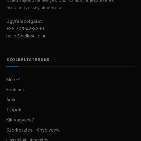
Üzleti sajtóközlemények publikálása, terjesztése és
eredményességük mérése.
Ügyfélszolgálat
:
+36 70/942-8269
hello@hellosajto.hu
SZOLGÁLTATÁSUNK
Mi ez?
Funkciók
Árak
Tippek
Kik vagyunk?
Szerkesztési irányelveink
Használati útmutatók