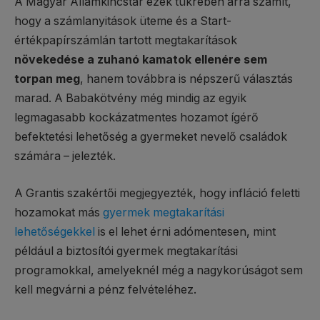
A Magyar Államkincstár ezek tükrében arra számít,
hogy a számlanyitások üteme és a Start-
értékpapírszámlán tartott megtakarítások
növekedése a zuhanó kamatok ellenére sem
torpan meg
, hanem továbbra is népszerű választás
marad. A Babakötvény még mindig az egyik
legmagasabb kockázatmentes hozamot ígérő
befektetési lehetőség a gyermeket nevelő családok
számára – jelezték.
A Grantis szakértői megjegyezték, hogy infláció feletti
hozamokat más
gyermek megtakarítási
lehetőségekkel
is el lehet érni adómentesen, mint
például a biztosítói gyermek megtakarítási
programokkal, amelyeknél még a nagykorúságot sem
kell megvárni a pénz felvételéhez.