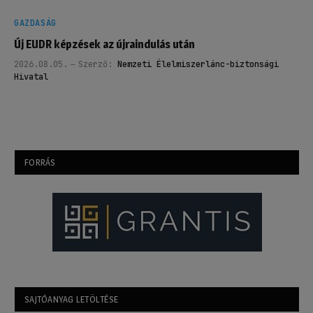
GAZDASÁG
Új EUDR képzések az újraindulás után
2026.08.05.
Szerző:
Nemzeti Élelmiszerlánc-biztonsági
Hivatal
FORRÁS
SAJTÓANYAG LETÖLTÉSE