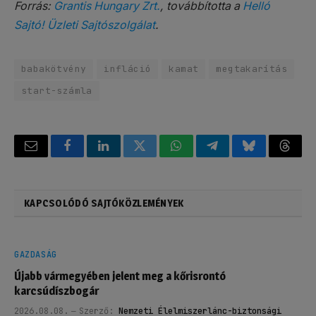
Forrás:
Grantis Hungary Zrt.
, továbbította a
Helló
Sajtó! Üzleti Sajtószolgálat
.
babakötvény
infláció
kamat
megtakarítás
start-számla
Email
Facebook
LinkedIn
Twitter
WhatsApp
Telegram
Bluesky
Threa
KAPCSOLÓDÓ SAJTÓKÖZLEMÉNYEK
GAZDASÁG
Újabb vármegyében jelent meg a kőrisrontó
karcsúdíszbogár
2026.08.08.
Szerző:
Nemzeti Élelmiszerlánc-biztonsági