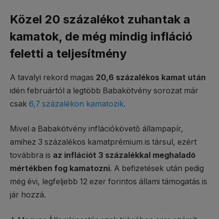
Közel 20 százalékot zuhantak a
kamatok, de még mindig infláció
feletti a teljesítmény
A tavalyi rekord magas
20,6 százalékos kamat után
idén februártól a legtöbb Babakötvény sorozat már
csak
6,7 százalékon kamatozik
.
Mivel a Babakötvény inflációkövető állampapír,
amihez 3 százalékos kamatprémium is társul, ezért
továbbra is
az inflációt 3 százalékkal meghaladó
mértékben fog kamatozni
. A befizetések után pedig
még évi, legfeljebb 12 ezer forintos állami támogatás is
jár hozzá.