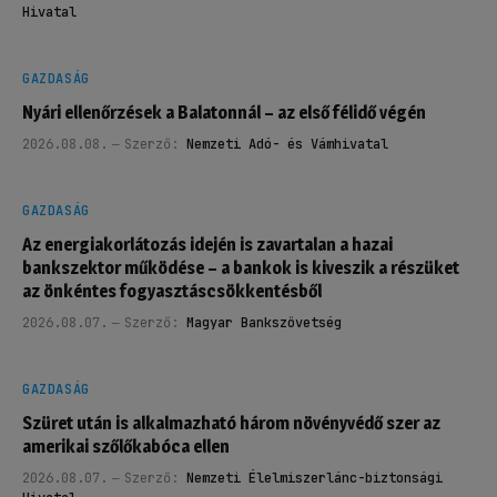
Hivatal
GAZDASÁG
Nyári ellenőrzések a Balatonnál – az első félidő végén
2026.08.08.
Szerző:
Nemzeti Adó- és Vámhivatal
GAZDASÁG
Az energiakorlátozás idején is zavartalan a hazai
bankszektor működése – a bankok is kiveszik a részüket
az önkéntes fogyasztáscsökkentésből
2026.08.07.
Szerző:
Magyar Bankszövetség
GAZDASÁG
Szüret után is alkalmazható három növényvédő szer az
amerikai szőlőkabóca ellen
2026.08.07.
Szerző:
Nemzeti Élelmiszerlánc-biztonsági