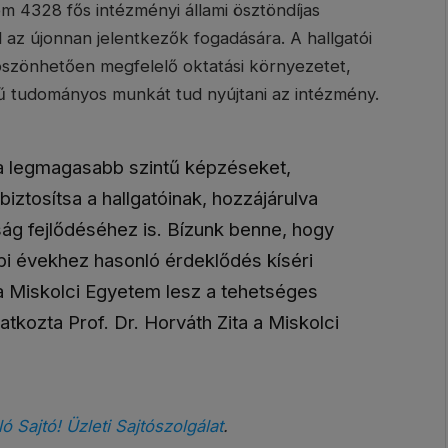
tem 4328 fős intézményi állami ösztöndíjas
az újonnan jelentkezők fogadására. A hallgatói
köszönhetően megfelelő oktatási környezetet,
tű tudományos munkát tud nyújtani az intézmény.
 a legmagasabb szintű képzéseket,
iztosítsa a hallgatóinak, hozzájárulva
ág fejlődéséhez is. Bízunk benne, hogy
ábbi évekhez hasonló érdeklődés kíséri
s a Miskolci Egyetem lesz a tehetséges
atkozta Prof. Dr. Horváth Zita a Miskolci
ló Sajtó! Üzleti Sajtószolgálat
.