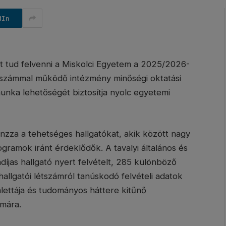
dIn
ót tud felvenni a Miskolci Egyetem a 2025/2026-
létszámmal működő intézmény minőségi oktatási
nka lehetőségét biztosítja nyolc egyetemi
nzza a tehetséges hallgatókat, akik között nagy
ramok iránt érdeklődők. A tavalyi általános és
ndíjas hallgató nyert felvételt, 285 különböző
llgatói létszámról tanúskodó felvételi adatok
alettája és tudományos háttere kitűnő
ámára.