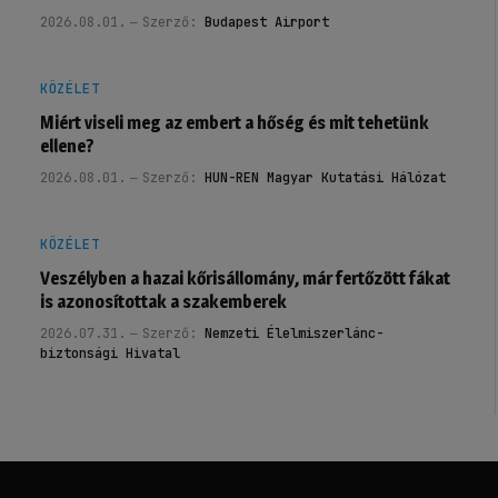
2026.08.01.
Szerző:
Budapest Airport
KÖZÉLET
Miért viseli meg az embert a hőség és mit tehetünk
ellene?
2026.08.01.
Szerző:
HUN-REN Magyar Kutatási Hálózat
KÖZÉLET
Veszélyben a hazai kőrisállomány, már fertőzött fákat
is azonosítottak a szakemberek
2026.07.31.
Szerző:
Nemzeti Élelmiszerlánc-
biztonsági Hivatal