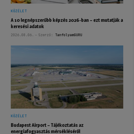
KÖZÉLET
A 10 legnépszerűbb képzés 2026-ban – ezt mutatják a
keresési adatok
2026.08.06.
Szerző:
TanfolyamGURU
KÖZÉLET
Budapest Airport – Tájékoztatás az
energiafogyasztás mérsékléséről