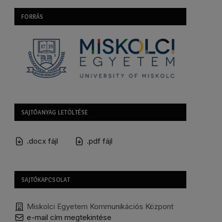
FORRÁS
SAJTÓANYAG LETÖLTÉSE
.docx fájl
.pdf fájl
SAJTÓKAPCSOLAT
Miskolci Egyetem Kommunikációs Központ
e-mail cím megtekintése