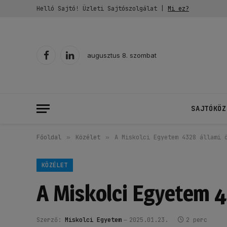
Helló Sajtó! Üzleti Sajtószolgálat |
Mi ez?
augusztus 8. szombat
Facebook
LinkedIn
SAJTÓKÖZ
Főoldal
»
Közélet
»
A Miskolci Egyetem 4328 állami 
KÖZÉLET
A Miskolci Egyetem 43
Szerző:
Miskolci Egyetem
2025.01.23.
2 perc