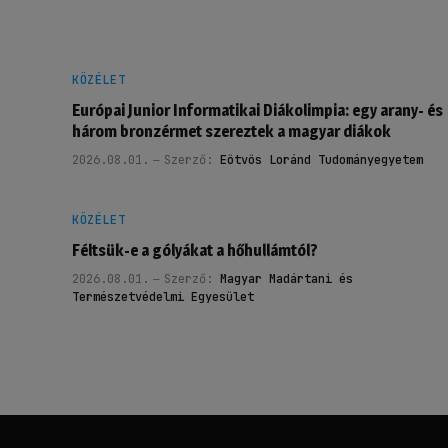
KÖZÉLET
Európai Junior Informatikai Diákolimpia: egy arany- és
három bronzérmet szereztek a magyar diákok
2026.08.01.
Szerző:
Eötvös Loránd Tudományegyetem
KÖZÉLET
Féltsük-e a gólyákat a hőhullámtól?
2026.08.01.
Szerző:
Magyar Madártani és
Természetvédelmi Egyesület