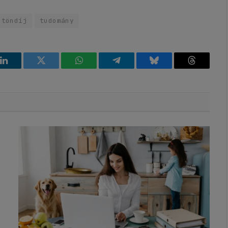
ztöndíj
tudomány
k
LinkedIn
Twitter
WhatsApp
Telegram
Bluesky
Threads