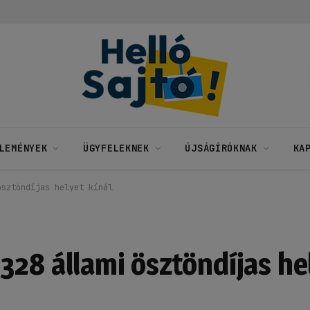
LEMÉNYEK
ÜGYFELEKNEK
ÚJSÁGÍRÓKNAK
KA
ösztöndíjas helyet kínál
28 állami ösztöndíjas hel