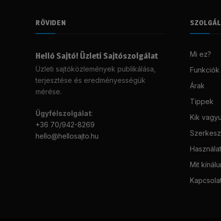
RÖVIDEN
SZOLGÁ
Mi ez?
Helló Sajtó! Üzleti Sajtószolgálat
Üzleti sajtóközlemények publikálása,
Funkciók
terjesztése és eredményességük
Árak
mérése.
Tippek
Ügyfélszolgálat
:
Kik vagy
+36 70/942-8269
Szerkeszt
hello@hellosajto.hu
Használat
Mit kínál
Kapcsola