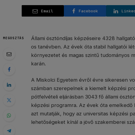
Email
Facebook
Linke
Állami ösztöndíjas képzéseire 4328 hallgat
MEGOSZTÁS
os tanévben. Az évek óta stabil hallgatói 
környezetet és magas szintű tudományos mu
karán.
A Miskolci Egyetem évről évre sikeresen vo
számban szerepelnek a kiemelt képzési prog
pótfelvételi eljárásban 3043 fő állami ösztö
képzési programra. Az évek óta emelkedő ha
azt mutatják, hogy az universitas képzési p
lehetőségeket kínál a jövő szakemberei sz