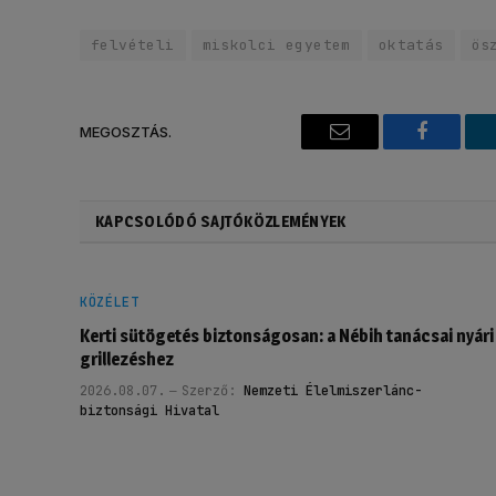
felvételi
miskolci egyetem
oktatás
ös
MEGOSZTÁS.
Email
Faceboo
KAPCSOLÓDÓ SAJTÓKÖZLEMÉNYEK
KÖZÉLET
Kerti sütögetés biztonságosan: a Nébih tanácsai nyári
grillezéshez
2026.08.07.
Szerző:
Nemzeti Élelmiszerlánc-
biztonsági Hivatal