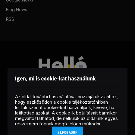
Bing News
RSS
Igen, mi is cookie-kat használunk
Az oldal további használatával hozzájárulsz ahhoz,
hogy eszközödön a
cookie tájékoztatónkban
leírtak szerint cookie-kat használjunk, kivéve, ha
letiltottad azokat. A cookie-k beállításait bármikor
megváltoztathatod, de nélkülük az oldalunk egyes
Facebook
LinkedIn
X
RSS
részei nem fognak megfelelően működni.
(Twitter)
ELFOGADOM