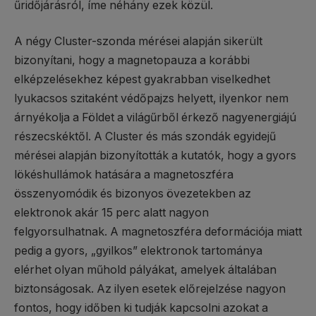
űridőjárásról, íme néhány ezek közül.
A négy Cluster-szonda mérései alapján sikerült
bizonyítani, hogy a magnetopauza a korábbi
elképzelésekhez képest gyakrabban viselkedhet
lyukacsos szitaként védőpajzs helyett, ilyenkor nem
árnyékolja a Földet a világűrből érkező nagyenergiájú
részecskéktől. A Cluster és más szondák egyidejű
mérései alapján bizonyították a kutatók, hogy a gyors
lökéshullámok hatására a magnetoszféra
összenyomódik és bizonyos övezetekben az
elektronok akár 15 perc alatt nagyon
felgyorsulhatnak. A magnetoszféra deformációja miatt
pedig a gyors, „gyilkos” elektronok tartománya
elérhet olyan műhold pályákat, amelyek általában
biztonságosak. Az ilyen esetek előrejelzése nagyon
fontos, hogy időben ki tudják kapcsolni azokat a