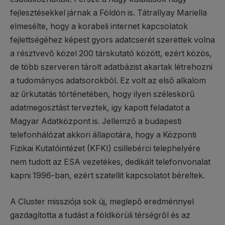
fejlesztésekkel járnak a Földön is. Tátrallyay Mariella
elmesélte, hogy a korabeli internet kapcsolatok
fejlettségéhez képest gyors adatcserét szerettek volna
a résztvevő közel 200 társkutató között, ezért közös,
de több szerveren tárolt adatbázist akartak létrehozni
a tudományos adatsorokból. Ez volt az első alkalom
az űrkutatás történetében, hogy ilyen széleskörű
adatmegosztást terveztek, igy kapott feladatot a
Magyar Adatközpont is. Jellemző a budapesti
telefonhálózat akkori állapotára, hogy a Központi
Fizikai Kutatóintézet (KFKI) csillebérci telephelyére
nem tudott az ESA vezetékes, dedikált telefonvonalat
kapni 1996-ban, ezért szatellit kapcsolatot béreltek.
A Cluster missziója sok új, meglepő eredménnyel
gazdagította a tudást a földkörüli térségről és az