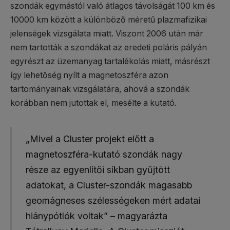
szondák egymástól való átlagos távolságát 100 km és
10000 km között a különböző méretű plazmafizikai
jelenségek vizsgálata miatt. Viszont 2006 után már
nem tartották a szondákat az eredeti poláris pályán
egyrészt az üzemanyag tartalékolás miatt, másrészt
így lehetőség nyílt a magnetoszféra azon
tartományainak vizsgálatára, ahová a szondák
korábban nem jutottak el, mesélte a kutató.
„Mivel a Cluster projekt előtt a
magnetoszféra-kutató szondák nagy
része az egyenlítői síkban gyűjtött
adatokat, a Cluster-szondák magasabb
geomágneses szélességeken mért adatai
hiánypótlók voltak” – magyarázta