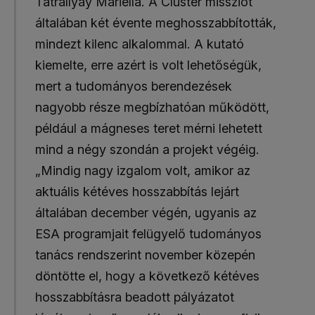
Tátrallyay Mariella. A Cluster missziót
általában két évente meghosszabbították,
mindezt kilenc alkalommal. A kutató
kiemelte, erre azért is volt lehetőségük,
mert a tudományos berendezések
nagyobb része megbízhatóan működött,
például a mágneses teret mérni lehetett
mind a négy szondán a projekt végéig.
„Mindig nagy izgalom volt, amikor az
aktuális kétéves hosszabbítás lejárt
általában december végén, ugyanis az
ESA programjait felügyelő tudományos
tanács rendszerint november közepén
döntötte el, hogy a következő kétéves
hosszabbításra beadott pályázatot