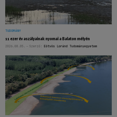
TUDOMÁNY
11 ezer év aszályainak nyomai a Balaton mélyén
2026.08.05.
Szerző:
Eötvös Loránd Tudományegyetem