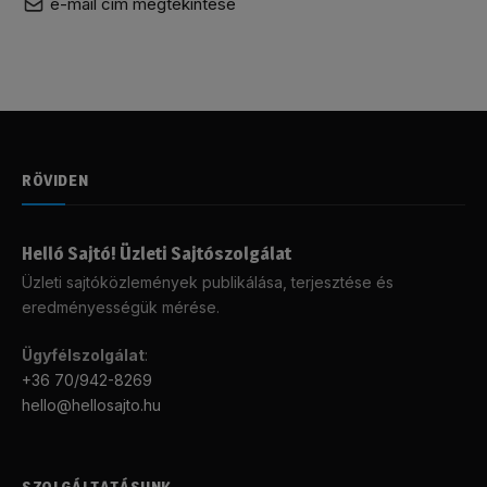
e-mail cím megtekintése
RÖVIDEN
Helló Sajtó! Üzleti Sajtószolgálat
Üzleti sajtóközlemények publikálása, terjesztése és
eredményességük mérése.
Ügyfélszolgálat
:
+36 70/942-8269
hello@hellosajto.hu
SZOLGÁLTATÁSUNK