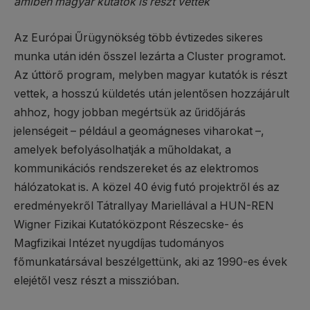
amiben magyar kutatók is részt vettek
Az Európai Űrügynökség több évtizedes sikeres
munka után idén ősszel lezárta a Cluster programot.
Az úttörő program, melyben magyar kutatók is részt
vettek, a hosszú küldetés után jelentősen hozzájárult
ahhoz, hogy jobban megértsük az űridőjárás
jelenségeit – például a geomágneses viharokat –,
amelyek befolyásolhatják a műholdakat, a
kommunikációs rendszereket és az elektromos
hálózatokat is. A közel 40 évig futó projektről és az
eredményekről Tátrallyay Mariellával a HUN-REN
Wigner Fizikai Kutatóközpont Részecske- és
Magfizikai Intézet nyugdíjas tudományos
főmunkatársával beszélgettünk, aki az 1990-es évek
elejétől vesz részt a misszióban.