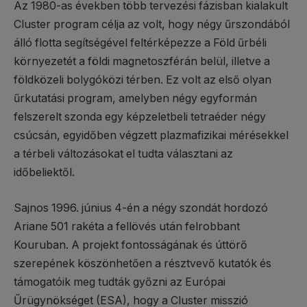
Az 1980-as években több tervezési fázisban kialakult
Cluster program célja az volt, hogy négy űrszondából
álló flotta segítségével feltérképezze a Föld űrbéli
környezetét a földi magnetoszférán belül, illetve a
földközeli bolygóközi térben. Ez volt az első olyan
űrkutatási program, amelyben négy egyformán
felszerelt szonda egy képzeletbeli tetraéder négy
csúcsán, egyidőben végzett plazmafizikai mérésekkel
a térbeli változásokat el tudta választani az
időbeliektől.
Sajnos 1996. június 4-én a négy szondát hordozó
Ariane 501 rakéta a fellövés után felrobbant
Kouruban. A projekt fontosságának és úttörő
szerepének köszönhetően a résztvevő kutatók és
támogatóik meg tudták győzni az Európai
Űrügynökséget (ESA), hogy a Cluster misszió