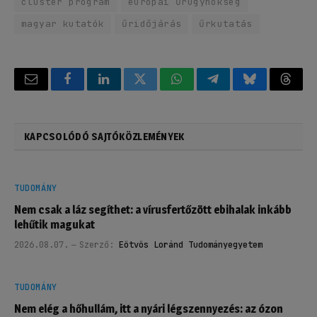
cluster program
európai űrügynökség
magyar kutatók
űridőjárás
űrkutatás
Email
Facebook
LinkedIn
Twitter
WhatsApp
Telegram
Bluesky
Threa
KAPCSOLÓDÓ SAJTÓKÖZLEMÉNYEK
TUDOMÁNY
Nem csak a láz segíthet: a vírusfertőzött ebihalak inkább
lehűtik magukat
2026.08.07.
Szerző:
Eötvös Loránd Tudományegyetem
TUDOMÁNY
Nem elég a hőhullám, itt a nyári légszennyezés: az ózon