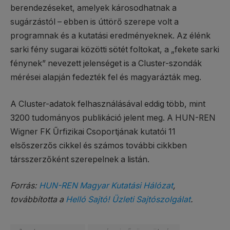
berendezéseket, amelyek károsodhatnak a
sugárzástól – ebben is úttörő szerepe volt a
programnak és a kutatási eredményeknek. Az élénk
sarki fény sugarai közötti sötét foltokat, a „fekete sarki
fénynek” nevezett jelenséget is a Cluster-szondák
mérései alapján fedezték fel és magyarázták meg.
A Cluster-adatok felhasználásával eddig több, mint
3200 tudományos publikáció jelent meg. A HUN-REN
Wigner FK Űrfizikai Csoportjának kutatói 11
elsőszerzős cikkel és számos további cikkben
társszerzőként szerepelnek a listán.
Forrás:
HUN-REN Magyar Kutatási Hálózat
,
továbbította a
Helló Sajtó! Üzleti Sajtószolgálat
.