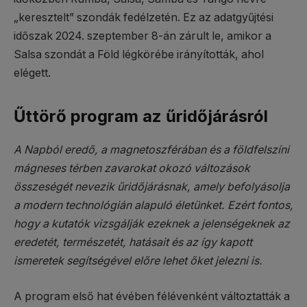
„keresztelt” szondák fedélzetén. Ez az adatgyűjtési
időszak 2024. szeptember 8-án zárult le, amikor a
Salsa szondát a Föld légkörébe irányították, ahol
elégett.
Űttörő program az űridőjárásról
A Napból eredő, a magnetoszférában és a földfelszíni
mágneses térben zavarokat okozó változások
összeségét nevezik űridőjárásnak, amely befolyásolja
a modern technológián alapuló életünket. Ezért fontos,
hogy a kutatók vizsgálják ezeknek a jelenségeknek az
eredetét, természetét, hatásait és az így kapott
ismeretek segítségével előre lehet őket jelezni is.
A program első hat évében félévenként változtatták a