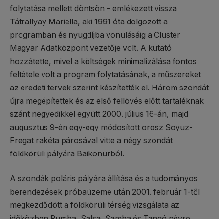
folytatása mellett döntsön – emlékezett vissza
Tátrallyay Mariella, aki 1991 óta dolgozott a
programban és nyugdíjba vonulásáig a Cluster
Magyar Adatközpont vezetője volt. A kutató
hozzátette, mivel a költségek minimalizálása fontos
feltétele volt a program folytatásának, a műszereket
az eredeti tervek szerint készítették el. Három szondát
újra megépítettek és az első fellövés előtt tartaléknak
szánt negyedikkel együtt 2000. július 16-án, majd
augusztus 9-én egy-egy módosított orosz Soyuz-
Fregat rakéta párosával vitte a négy szondát
földkörüli pályára Baikonurból.
A szondák poláris pályára állítása és a tudományos
berendezések próbaüzeme után 2001. február 1-től
megkezdődött a földkörüli térség vizsgálata az
időközben Rumba, Salsa, Samba és Tangó névre