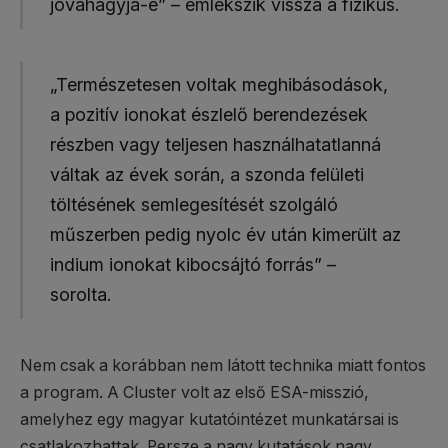
jóváhagyja-e” – emlékszik vissza a fizikus.
„Természetesen voltak meghibásodások,
a pozitív ionokat észlelő berendezések
részben vagy teljesen használhatatlanná
váltak az évek során, a szonda felületi
töltésének semlegesítését szolgáló
műszerben pedig nyolc év után kimerült az
indium ionokat kibocsájtó forrás” –
sorolta.
Nem csak a korábban nem látott technika miatt fontos
a program. A Cluster volt az első ESA-misszió,
amelyhez egy magyar kutatóintézet munkatársai is
csatlakozhattak. Persze a nagy kutatások nagy