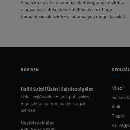
tanácskozott. Az esemény lehetőséget biztosított a
magyar vállalatoknak és kutatóknak arra, hogy
bemutathassák üzleti és tudományos megoldásaikat.
RÖVIDEN
SZOLGÁ
Mi ez?
Helló Sajtó! Üzleti Sajtószolgálat
Üzleti sajtóközlemények publikálása,
Funkciók
terjesztése és eredményességük
Árak
mérése.
Tippek
Ügyfélszolgálat
:
Kik vagy
+36 70/942-8269