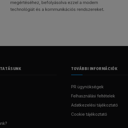
megértéséhez, befolyásolva ezzel a modern
technológiát és a kommunikációs rendszereket.
LTATÁSUNK
TOVÁBBI INFORMÁCIÓK
PR ügynökségek
Felhasználási feltételek
Adatkezelési tájékoztató
Cookie tájékoztató
unk?