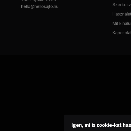
Szerkeszt
hello@hellosajto.hu
Használat
Mit kínál
Kapcsola
Igen, mi is cookie-kat ha