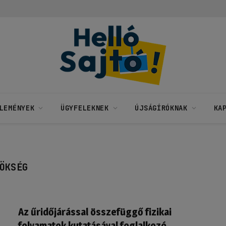
LEMÉNYEK
ÜGYFELEKNEK
ÚJSÁGÍRÓKNAK
KA
ÖKSÉG
Az űridőjárással összefüggő fizikai
folyamatok kutatásával foglalkozó