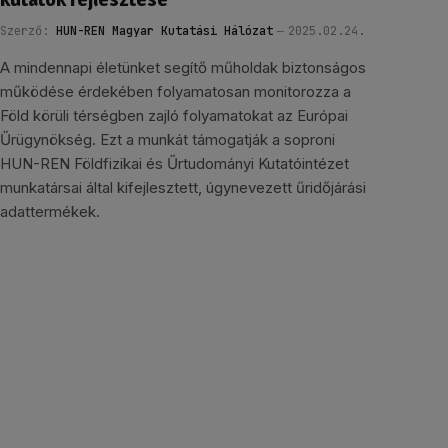
Szerző:
HUN-REN Magyar Kutatási Hálózat
2025.02.24.
A mindennapi életünket segítő műholdak biztonságos
működése érdekében folyamatosan monitorozza a
Föld körüli térségben zajló folyamatokat az Európai
Űrügynökség. Ezt a munkát támogatják a soproni
HUN-REN Földfizikai és Űrtudományi Kutatóintézet
munkatársai által kifejlesztett, úgynevezett űridőjárási
adattermékek.