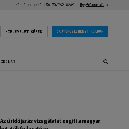
Kérdésed van?
+36 70/942-8269
|
Ügyfélportál
»
HÍRLEVELET KÉREK
SAJTÓKÖZLEMÉNYT KÜLDÖK
PCSOLAT
Az űridőjárás vizsgálatát segíti a magyar
kutatók fejlesztése