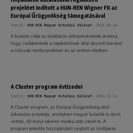
projektet indított a HUN-REN Wigner FK az
Európai Űrügynökség támogatásával
Szerző:
HUN-REN Magyar Kutatási Hálózat
2025.08.20.
A kutatás célja az űridőjárás előrejelzésének javítása,
hogy csökkentsék a napkitörések által okozott károkat
a műszaki rendszerekben és az emberi életben.
A Cluster program évtizedei
Szerző:
HUN-REN Magyar Kutatási Hálózat
2024.12.14.
A Cluster program, az Európai Űrügynökség első
űrkutatási projektje, amelyben magyar kutatók is részt
vettek, 40 évnyi sikeres munka után zárult le. A
program jelentős hozzájárulást nyújtott az űridőjárás