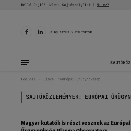
Helló Sajtó! Üzleti Sajtószolgálat |
Mi ez?
augusztus 6. csütörtök
Facebook
LinkedIn
SAJTÓKÖZ
Főoldal
»
Címke: "európai űrügynökség"
SAJTÓKÖZLEMÉNYEK:
EURÓPAI ŰRÜGYN
Magyar kutatók is részt vesznek az Európai
Űrügynökség Plasma Observatory