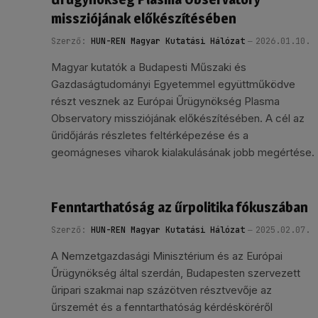
missziójának előkészítésében
Szerző:
HUN-REN Magyar Kutatási Hálózat
2026.01.10.
Magyar kutatók a Budapesti Műszaki és
Gazdaságtudományi Egyetemmel együttműködve
részt vesznek az Európai Űrügynökség Plasma
Observatory missziójának előkészítésében. A cél az
űridőjárás részletes feltérképezése és a
geomágneses viharok kialakulásának jobb megértése.
Fenntarthatóság az űrpolitika fókuszában
Szerző:
HUN-REN Magyar Kutatási Hálózat
2025.02.07.
A Nemzetgazdasági Minisztérium és az Európai
Űrügynökség által szerdán, Budapesten szervezett
űripari szakmai nap százötven résztvevője az
űrszemét és a fenntarthatóság kérdésköréről