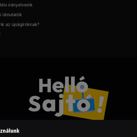
ési irányelveink
i útmutatók
unk az újságíróknak?
t
sználunk