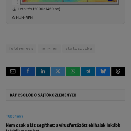
Letöltés (2000x1459 px)
© HUN-REN
földrengés
hun-ren
statisztika
Email
Facebook
LinkedIn
Twitter
WhatsApp
Telegram
Bluesky
Threa
KAPCSOLÓDÓ SAJTÓKÖZLEMÉNYEK
TUDOMÁNY
Nem csak a láz segíthet: a vírusfertőzött ebihalak inkább