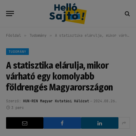
Főoldal
»
Tudomány
»
A statisztika elárulja, mikor várható egy komolyabb földrengés Magyarországon
TUDOMÁNY
A statisztika elárulja, mikor
várható egy komolyabb
földrengés Magyarországon
Szerző:
HUN-REN Magyar Kutatási Hálózat
2024.08.26.
3 perc