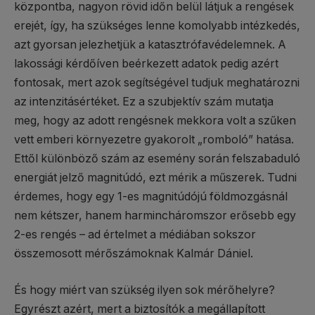
központba, nagyon rövid időn belül látjuk a rengések
erejét, így, ha szükséges lenne komolyabb intézkedés,
azt gyorsan jelezhetjük a katasztrófavédelemnek. A
lakossági kérdőíven beérkezett adatok pedig azért
fontosak, mert azok segítségével tudjuk meghatározni
az intenzitásértéket. Ez a szubjektív szám mutatja
meg, hogy az adott rengésnek mekkora volt a szűken
vett emberi környezetre gyakorolt „romboló” hatása.
Ettől különböző szám az esemény során felszabaduló
energiát jelző magnitúdó, ezt mérik a műszerek. Tudni
érdemes, hogy egy 1-es magnitúdójú földmozgásnál
nem kétszer, hanem harmincháromszor erősebb egy
2-es rengés – ad értelmet a médiában sokszor
összemosott mérőszámoknak Kalmár Dániel.
És hogy miért van szükség ilyen sok mérőhelyre?
Egyrészt azért, mert a biztosítók a megállapított