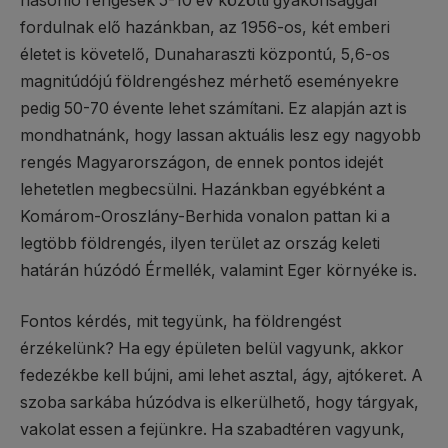
hasonló rengések 5-10 év közötti gyakorisággal
fordulnak elő hazánkban, az 1956-os, két emberi
életet is követelő, Dunaharaszti központú, 5,6-os
magnitúdójú földrengéshez mérhető eseményekre
pedig 50-70 évente lehet számítani. Ez alapján azt is
mondhatnánk, hogy lassan aktuális lesz egy nagyobb
rengés Magyarországon, de ennek pontos idejét
lehetetlen megbecsülni. Hazánkban egyébként a
Komárom-Oroszlány-Berhida vonalon pattan ki a
legtöbb földrengés, ilyen terület az ország keleti
határán húzódó Érmellék, valamint Eger környéke is.
Fontos kérdés, mit tegyünk, ha földrengést
érzékelünk? Ha egy épületen belül vagyunk, akkor
fedezékbe kell bújni, ami lehet asztal, ágy, ajtókeret. A
szoba sarkába húzódva is elkerülhető, hogy tárgyak,
vakolat essen a fejünkre. Ha szabadtéren vagyunk,