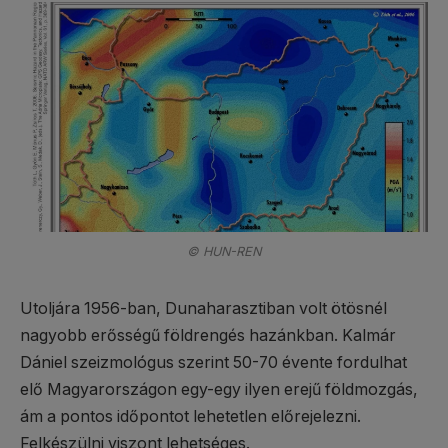
© HUN-REN
Utoljára 1956-ban, Dunaharasztiban volt ötösnél
nagyobb erősségű földrengés hazánkban. Kalmár
Dániel szeizmológus szerint 50-70 évente fordulhat
elő Magyarországon egy-egy ilyen erejű földmozgás,
ám a pontos időpontot lehetetlen előrejelezni.
Felkészülni viszont lehetséges.