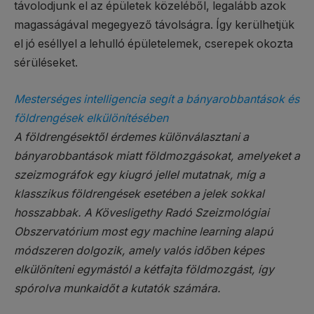
távolodjunk el az épületek közeléből, legalább azok
magasságával megegyező távolságra. Így kerülhetjük
el jó eséllyel a lehulló épületelemek, cserepek okozta
sérüléseket.
Mesterséges intelligencia segít a bányarobbantások és
földrengések elkülönítésében
A földrengésektől érdemes különválasztani a
bányarobbantások miatt földmozgásokat, amelyeket a
szeizmográfok egy kiugró jellel mutatnak, míg a
klasszikus földrengések esetében a jelek sokkal
hosszabbak. A Kövesligethy Radó Szeizmológiai
Obszervatórium most egy machine learning alapú
módszeren dolgozik, amely valós időben képes
elkülöníteni egymástól a kétfajta földmozgást, így
spórolva munkaidőt a kutatók számára.