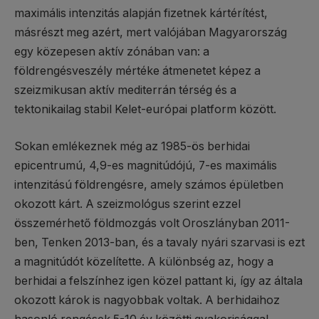
maximális intenzitás alapján fizetnek kártérítést,
másrészt meg azért, mert valójában Magyarország
egy közepesen aktív zónában van: a
földrengésveszély mértéke átmenetet képez a
szeizmikusan aktív mediterrán térség és a
tektonikailag stabil Kelet-európai platform között.
Sokan emlékeznek még az 1985-ös berhidai
epicentrumú, 4,9-es magnitúdójú, 7-es maximális
intenzitású földrengésre, amely számos épületben
okozott kárt. A szeizmológus szerint ezzel
összemérhető földmozgás volt Oroszlányban 2011-
ben, Tenken 2013-ban, és a tavaly nyári szarvasi is ezt
a magnitúdót közelítette. A különbség az, hogy a
berhidai a felszínhez igen közel pattant ki, így az általa
okozott károk is nagyobbak voltak. A berhidaihoz