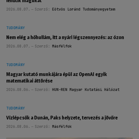
lehűtik magukat
2026.08.07.
Szerző:
Eötvös Loránd Tudományegyetem
TUDOMÁNY
Nem elég a hőhullám, itt a nyári légszennyezés: az ózon
2026.08.07.
Szerző:
Másfélfok
TUDOMÁNY
Magyar kutató munkájára épül az OpenAI egyik
matematikai áttörése
2026.08.06.
Szerző:
HUN-REN Magyar Kutatási Hálózat
TUDOMÁNY
Vízlépcsők a Dunán, Paks helyzete, tervezés a jövőre
2026.08.06.
Szerző:
Másfélfok