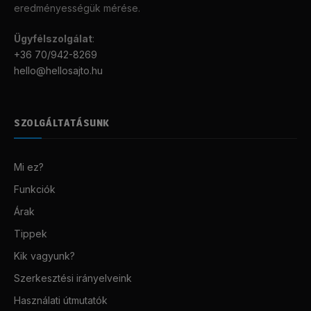
eredményességük mérése.
Ügyfélszolgálat
:
+36 70/942-8269
hello@hellosajto.hu
SZOLGÁLTATÁSUNK
Mi ez?
Funkciók
Árak
Tippek
Kik vagyunk?
Szerkesztési irányelveink
Használati útmutatók