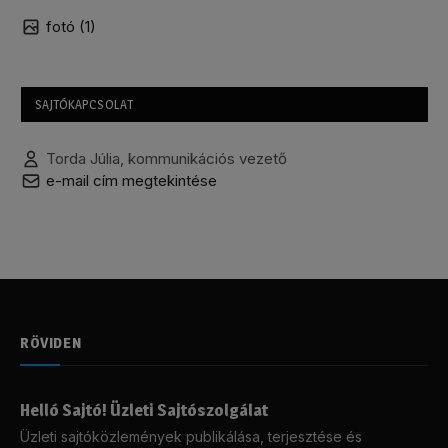
fotó (1)
SAJTÓKAPCSOLAT
Torda Júlia, kommunikációs vezető
e-mail cím megtekintése
RÖVIDEN
Helló Sajtó! Üzleti Sajtószolgálat
Üzleti sajtóközlemények publikálása, terjesztése és