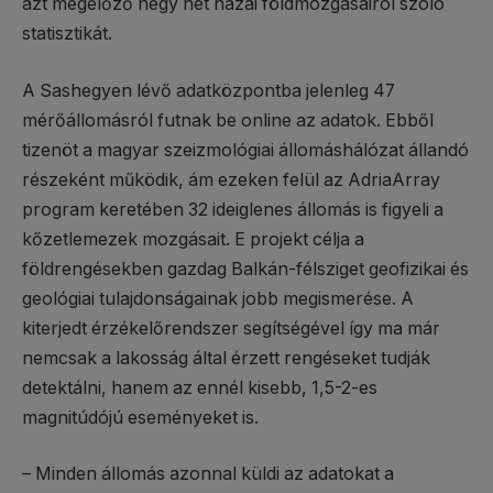
azt megelőző négy hét hazai földmozgásairól szóló
statisztikát.
A Sashegyen lévő adatközpontba jelenleg 47
mérőállomásról futnak be online az adatok. Ebből
tizenöt a magyar szeizmológiai állomáshálózat állandó
részeként működik, ám ezeken felül az AdriaArray
program keretében 32 ideiglenes állomás is figyeli a
kőzetlemezek mozgásait. E projekt célja a
földrengésekben gazdag Balkán-félsziget geofizikai és
geológiai tulajdonságainak jobb megismerése. A
kiterjedt érzékelőrendszer segítségével így ma már
nemcsak a lakosság által érzett rengéseket tudják
detektálni, hanem az ennél kisebb, 1,5-2-es
magnitúdójú eseményeket is.
– Minden állomás azonnal küldi az adatokat a