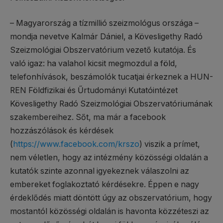
– Magyarország a tízmillió szeizmológus országa –
mondja nevetve Kalmár Dániel, a Kövesligethy Radó
Szeizmológiai Obszervatórium vezető kutatója. És
való igaz: ha valahol kicsit megmozdul a föld,
telefonhívások, beszámolók tucatjai érkeznek a HUN-
REN Földfizikai és Űrtudományi Kutatóintézet
Kövesligethy Radó Szeizmológiai Obszervatóriumának
szakembereihez. Sőt, ma már a facebook
hozzászólások és kérdések
(
https://www.facebook.com/krszo
) viszik a prímet,
nem véletlen, hogy az intézmény közösségi oldalán a
kutatók szinte azonnal igyekeznek válaszolni az
embereket foglakoztató kérdésekre. Éppen e nagy
érdeklődés miatt döntött úgy az obszervatórium, hogy
mostantól közösségi oldalán is havonta közzéteszi az