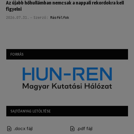
Az újabb hőhullámban nemcsak a nappali rekordokra kell
figyelni
2026.07.31.
Szerző:
Másfélfok
FORRÁS
SAJTÓANYAG LETÖLTÉSE
.docx fájl
.pdf fájl