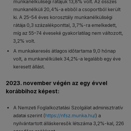
munkanélküliségi rátájuk 13,8% volt. Az összes
munkanélküli 20,4%-a ebből a csoportból került
ki. A 25–54 éves korosztály munkanélküliségi
rátája 0,3 százalékponttal, 3,7%-ra emelkedett,
míg az 55–74 éveseké gyakorlatilag nem változott,
3,2% volt.
A munkakeresés átlagos időtartama 9,0 hónap
volt, a munkanélküliek 34,2%-a legalább egy éve
keresett állást.
2023. november végén az egy évvel
korábbihoz képest:
A Nemzeti Foglalkoztatási Szolgálat adminisztratív
adatai szerint (
https://nfsz.munka.hu/
) a
nyilvántartott álláskeresők létszáma 3,2%-kal, 226