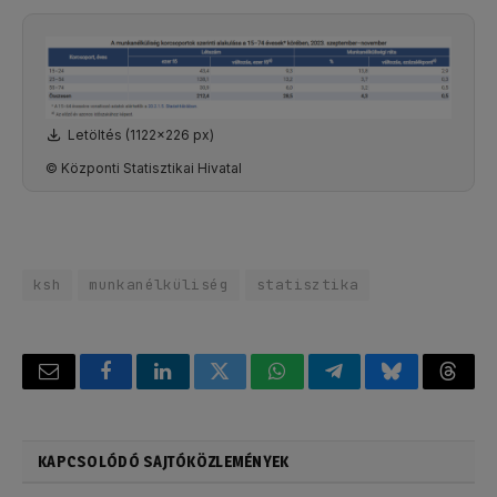
Letöltés (1122x226 px)
© Központi Statisztikai Hivatal
ksh
munkanélküliség
statisztika
Email
Facebook
LinkedIn
Twitter
WhatsApp
Telegram
Bluesky
Threa
KAPCSOLÓDÓ SAJTÓKÖZLEMÉNYEK