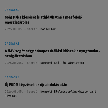
GAZDASÁG
Még Paks kiesését is áthidalhatná a megfelelő
energiatárolás
2026.08.05.
Szerző:
Másfélfok
GAZDASÁG
A NAV segít: négy hónapos átállási időszak a nyugtaadat-
szolgáltatásban
2026.08.05.
Szerző:
Nemzeti Adó- és Vámhivatal
GAZDASÁG
Új EUDR képzések az újraindulás után
2026.08.05.
Szerző:
Nemzeti Élelmiszerlánc-biztonsági
Hivatal