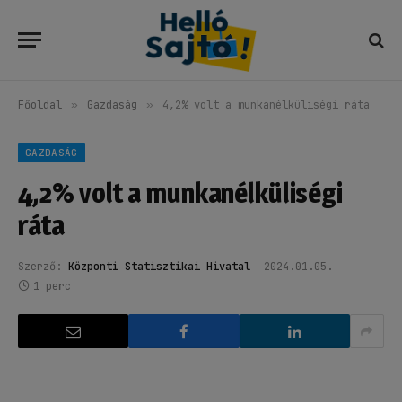
Főoldal
»
Gazdaság
»
4,2% volt a munkanélküliségi ráta
GAZDASÁG
4,2% volt a munkanélküliségi
ráta
Szerző:
Központi Statisztikai Hivatal
2024.01.05.
1 perc