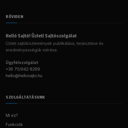
RÖVIDEN
Helló Sajtó! Üzleti Sajtószolgálat
Üzleti sajtóközlemények publikálása, terjesztése és
eredményességük mérése.
Ügyfélszolgálat
:
+36 70/942-8269
hello@hellosajto.hu
SZOLGÁLTATÁSUNK
Mi ez?
Funkciók