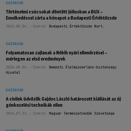
GAZDASÁG
Történelmi csúcsokat döntött júliusban a BUX –
Emelkedéssel zárta a hónapot a Budapesti Értéktőzsde
2026.08.04.
Szerző:
Budapesti Értéktőzsde Nyrt.
GAZDASÁG
Folyamatosan zajlanak a Nébih nyári ellenőrzései –
mérlegen az első eredmények
2026.08.04.
Szerző:
Nemzeti Élelmiszerlánc-biztonsági
Hivatal
GAZDASÁG
A civilek üdvözlik Gajdos László határozott kiállását az új
génkezelési technikák ellen
2026.07.31.
Szerző:
Magyar Természetvédők Szövetsége
GAZDASÁG