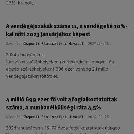
37%-kal nőtt.
A vendégéjszakák száma 11, a vendégeké 10%-
kal nőtt 2023 januárjához képest
Szerző:
Központi Statisztikai Hivatal
2024.02.28.
2024 januárjában a
turisztikai szálláshelyeken (kereskedelmi, magán- és
egyéb szálláshelyeken) 836 ezer vendég 2,1 millió
vendégéjszakát töltött el.
4 millió 699 ezer fő volt a foglalkoztatottak
száma, a munkanélküliségi ráta 4,5%
Szerző:
Központi Statisztikai Hivatal
2024.02.23.
2024 januárjában a 15–74 éves foglalkoztatottak átlagos