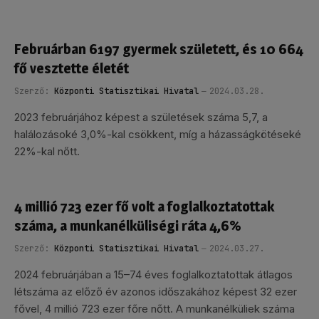
Februárban 6197 gyermek született, és 10 664
fő vesztette életét
Szerző:
Központi Statisztikai Hivatal
2024.03.28.
2023 februárjához képest a születések száma 5,7, a
halálozásoké 3,0%-kal csökkent, míg a házasságkötéseké
22%-kal nőtt.
4 millió 723 ezer fő volt a foglalkoztatottak
száma, a munkanélküliségi ráta 4,6%
Szerző:
Központi Statisztikai Hivatal
2024.03.27.
2024 februárjában a 15–74 éves foglalkoztatottak átlagos
létszáma az előző év azonos időszakához képest 32 ezer
fővel, 4 millió 723 ezer főre nőtt. A munkanélküliek száma