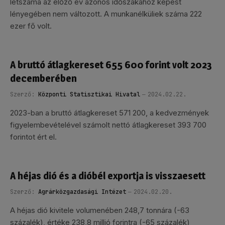
létszáma az előző év azonos időszakához képest
lényegében nem változott. A munkanélküliek száma 222
ezer fő volt.
A bruttó átlagkereset 655 600 forint volt 2023
decemberében
Szerző:
Központi Statisztikai Hivatal
2024.02.22.
2023-ban a bruttó átlagkereset 571 200, a kedvezmények
figyelembevételével számolt nettó átlagkereset 393 700
forintot ért el.
A héjas dió és a dióbél exportja is visszaesett
Szerző:
Agrárközgazdasági Intézet
2024.02.20.
A héjas dió kivitele volumenében 248,7 tonnára (-63
százalék), értéke 238,8 millió forintra (-65 százalék)