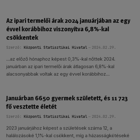
Az ipari termelői árak 2024 januárjában az egy
évvel korábbihoz viszonyítva 6,8%-kal
csökkentek
Szerző:
Központi Statisztikai Hivatal
2024.02.29.
…az előző hónaphoz képest 0,3%-kal nőttek 2024.
januárban az ipari termelői árak átlagosan 6,8%-kal
alacsonyabbak voltak az egy évvel korábbihoz…
Januárban 6650 gyermek született, és 11 723
fő vesztette életét
Szerző:
Központi Statisztikai Hivatal
2024.02.29.
2023 januárjához képest a születések száma 12, a
halálozásoké 1,1%-kal csökkent, míg a házasságkötéseké