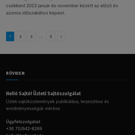
csökkent 2023 január és november között az előző év
azonos időszakához képest.
Következő
…
1
2
3
5
RÖVIDEN
Helló Sajtó! Üzleti Sajtószolgálat
Üzleti sajtóközlemények publikálása, terjesztése és
eredményességük mérése.
Ügyfélszolgálat
:
+36 70/942-8269