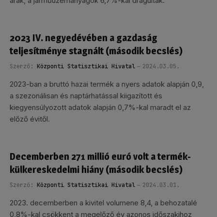
árak, a járműüzemanyagok 6,7%-kal drágultak.
2023 IV. negyedévében a gazdaság
teljesítménye stagnált (második becslés)
Szerző:
Központi Statisztikai Hivatal
2024.03.05.
2023-ban a bruttó hazai termék a nyers adatok alapján 0,9,
a szezonálisan és naptárhatással kiigazított és
kiegyensúlyozott adatok alapján 0,7%-kal maradt el az
előző évitől.
Decemberben 271 millió euró volt a termék-
külkereskedelmi hiány (második becslés)
Szerző:
Központi Statisztikai Hivatal
2024.03.01.
2023. decemberben a kivitel volumene 8,4, a behozatalé
0,8%-kal csökkent a megelőző év azonos időszakihoz