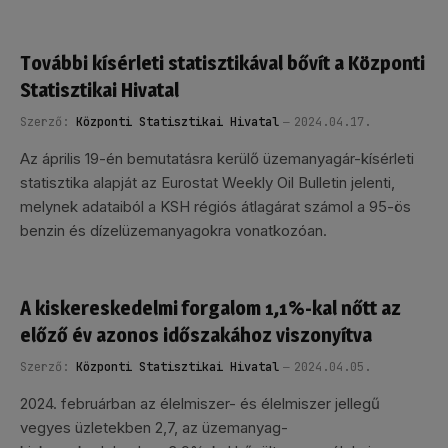
További kísérleti statisztikával bővít a Központi
Statisztikai Hivatal
Szerző:
Központi Statisztikai Hivatal
2024.04.17.
Az április 19-én bemutatásra kerülő üzemanyagár-kísérleti
statisztika alapját az Eurostat Weekly Oil Bulletin jelenti,
melynek adataiból a KSH régiós átlagárat számol a 95-ös
benzin és dízelüzemanyagokra vonatkozóan.
A kiskereskedelmi forgalom 1,1%-kal nőtt az
előző év azonos időszakához viszonyítva
Szerző:
Központi Statisztikai Hivatal
2024.04.05.
2024. februárban az élelmiszer- és élelmiszer jellegű
vegyes üzletekben 2,7, az üzemanyag-