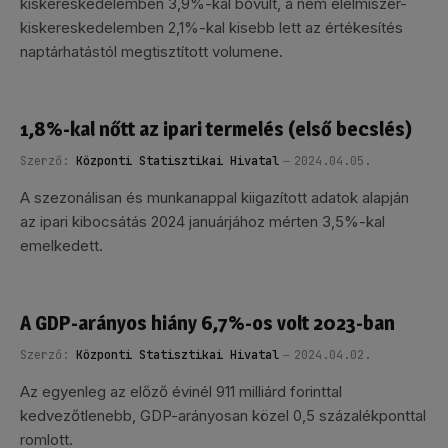
kiskereskedelemben 3,9%-kal bővült, a nem élelmiszer-
kiskereskedelemben 2,1%-kal kisebb lett az értékesítés
naptárhatástól megtisztított volumene.
1,8%-kal nőtt az ipari termelés (első becslés)
Szerző:
Központi Statisztikai Hivatal
2024.04.05.
A szezonálisan és munkanappal kiigazított adatok alapján
az ipari kibocsátás 2024 januárjához mérten 3,5%-kal
emelkedett.
A GDP-arányos hiány 6,7%-os volt 2023-ban
Szerző:
Központi Statisztikai Hivatal
2024.04.02.
Az egyenleg az előző évinél 911 milliárd forinttal
kedvezőtlenebb, GDP-arányosan közel 0,5 százalékponttal
romlott.