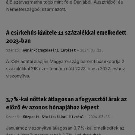
élő szarvasmarha több mint fele Dániából, Ausztriából és
Németországból származott.
A csirkehús kivitele 11 százalékkal emelkedett
2023-ban
Szerző:
Agrárközgazdasági Intézet
2024.03.12.
A KSH adatai alapján Magyarország baromfihúsexportja 2
százalékkal 218 ezer tonnára nőtt 2023-ban a 2022. évhez
viszonyítva.
3,7%-kal nőttek átlagosan a fogyasztói árak az
előző év azonos hónapjához képest
Szerző:
Központi Statisztikai Hivatal
2024.03.08.
Januárhoz viszonyítva átlagosan 0,7%-kal emelkedtek az