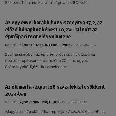
227 ezer fő, a munkanélküliségi ráta 4,6% volt.
Az egy évvel korábbihoz viszonyítva 17,2, az
előző hónaphoz képest 10,2%-kal nőtt az
építőipari termelés volumene
Szerző:
Központi Statisztikai Hivatal
2024.03.14.
2024 januárjában az építményfőcsoportok közül az
épületek építésének termelése 20,5, az egyéb
építményeké 11,6%-kal emelkedett.
Az élőmarha-export 18 százalékkal csökkent
2023-ban
Szerző:
Agrárközgazdasági Intézet
2024.03.12.
Magyarország élőmarha-importja 77 százalékkal nőtt, az