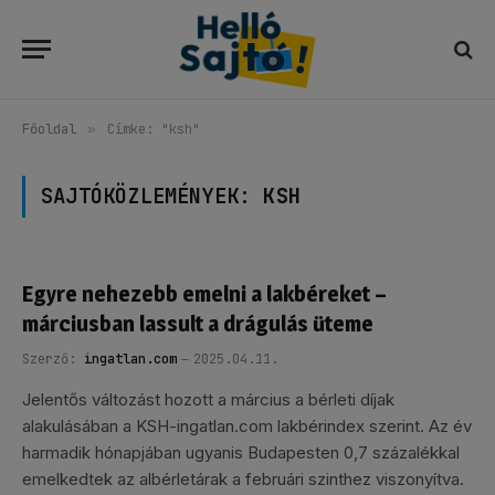
Főoldal
»
Címke: "ksh"
SAJTÓKÖZLEMÉNYEK:
KSH
Egyre nehezebb emelni a lakbéreket –
márciusban lassult a drágulás üteme
Szerző:
ingatlan.com
2025.04.11.
Jelentős változást hozott a március a bérleti díjak
alakulásában a KSH-ingatlan.com lakbérindex szerint. Az év
harmadik hónapjában ugyanis Budapesten 0,7 százalékkal
emelkedtek az albérletárak a februári szinthez viszonyítva.