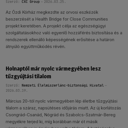
Szerző:
CXC Group
2026.03.25.
Az Ózdi Kórház megkezdte az orvosi eszközök
beszerzését a Health Bridge for Close Communities
projekt keretében. A projekt célja az egészségügyi
szolgáltatásokhoz való egyenlő hozzáférés biztosítása és a
rendszerek ellenálló képességének erősítése a határon
átnyúló együttműködés révén.
Holnaptól már nyolc vármegyében lesz
tűzgyújtási tilalom
Szerző:
Nemzeti Élelmiszerlánc-biztonsági Hivatal
2026.03.19.
Március 20-tól nyolc vármegyében lép életbe tűzgyújtási
tilalom a száraz, napsütéses időjárás miatt. Az új korlátozás
Csongrád-Csanád, Nógrád és Szabolcs-Szatmár-Bereg
megyékre terjed ki, míg korábban már öt másik