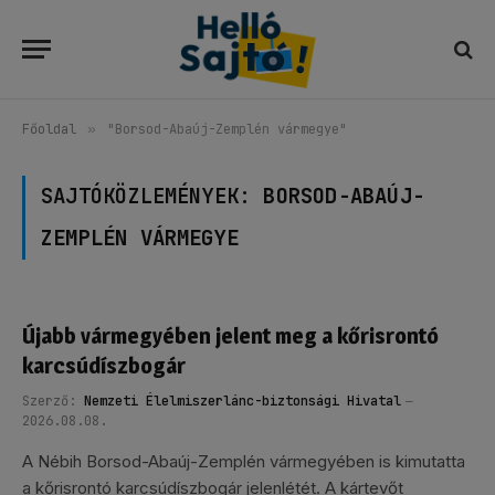
Főoldal
»
"Borsod-Abaúj-Zemplén vármegye"
SAJTÓKÖZLEMÉNYEK:
BORSOD-ABAÚJ-
ZEMPLÉN VÁRMEGYE
Újabb vármegyében jelent meg a kőrisrontó
karcsúdíszbogár
Szerző:
Nemzeti Élelmiszerlánc-biztonsági Hivatal
2026.08.08.
A Nébih Borsod-Abaúj-Zemplén vármegyében is kimutatta
a kőrisrontó karcsúdíszbogár jelenlétét. A kártevőt