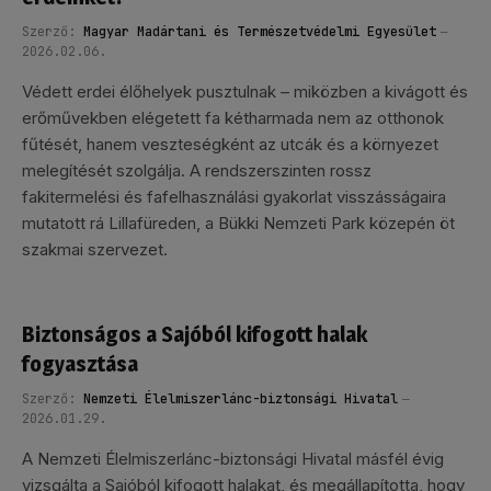
Szerző:
Magyar Madártani és Természetvédelmi Egyesület
2026.02.06.
Védett erdei élőhelyek pusztulnak – miközben a kivágott és
erőművekben elégetett fa kétharmada nem az otthonok
fűtését, hanem veszteségként az utcák és a környezet
melegítését szolgálja. A rendszerszinten rossz
fakitermelési és fafelhasználási gyakorlat visszásságaira
mutatott rá Lillafüreden, a Bükki Nemzeti Park közepén öt
szakmai szervezet.
Biztonságos a Sajóból kifogott halak
fogyasztása
Szerző:
Nemzeti Élelmiszerlánc-biztonsági Hivatal
2026.01.29.
A Nemzeti Élelmiszerlánc-biztonsági Hivatal másfél évig
vizsgálta a Sajóból kifogott halakat, és megállapította, hogy