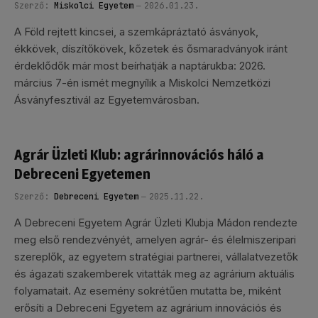
Szerző:
Miskolci Egyetem
2026.01.23.
A Föld rejtett kincsei, a szemkápráztató ásványok,
ékkövek, díszítőkövek, kőzetek és ősmaradványok iránt
érdeklődők már most beírhatják a naptárukba: 2026.
március 7-én ismét megnyílik a Miskolci Nemzetközi
Ásványfesztivál az Egyetemvárosban.
Agrár Üzleti Klub: agrárinnovációs háló a
Debreceni Egyetemen
Szerző:
Debreceni Egyetem
2025.11.22.
A Debreceni Egyetem Agrár Üzleti Klubja Mádon rendezte
meg első rendezvényét, amelyen agrár- és élelmiszeripari
szereplők, az egyetem stratégiai partnerei, vállalatvezetők
és ágazati szakemberek vitatták meg az agrárium aktuális
folyamatait. Az esemény sokrétűen mutatta be, miként
erősíti a Debreceni Egyetem az agrárium innovációs és