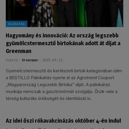
GAZDASÁG
Hagyomány és innováció: Az ország legszebb
gyümölcstermesztő birtokának adott át díjat a
Greenman
Szerző:
Greenman
2025.09.11.
Gyümölcstermesztő és kertészeti birtok kategóriában idén
a BESTILLO Pálinkaház nyerte el az Agrotrend Csoport
„Magyarország Legszebb Birtoka” díját. A pálinkaház
munkája nemcsak a gasztronómiát szolgálja. Őrzik vele a
térség kulturális örökségét és identitását is.
Az idei őszi rókavakcinázás október 4-én indul