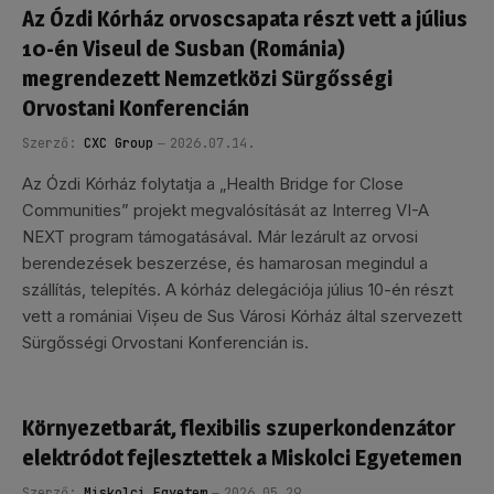
Az Ózdi Kórház orvoscsapata részt vett a július
10-én Viseul de Susban (Románia)
megrendezett Nemzetközi Sürgősségi
Orvostani Konferencián
Szerző:
CXC Group
2026.07.14.
Az Ózdi Kórház folytatja a „Health Bridge for Close
Communities” projekt megvalósítását az Interreg VI-A
NEXT program támogatásával. Már lezárult az orvosi
berendezések beszerzése, és hamarosan megindul a
szállítás, telepítés. A kórház delegációja július 10-én részt
vett a romániai Vișeu de Sus Városi Kórház által szervezett
Sürgősségi Orvostani Konferencián is.
Környezetbarát, flexibilis szuperkondenzátor
elektródot fejlesztettek a Miskolci Egyetemen
Szerző:
Miskolci Egyetem
2026.05.29.