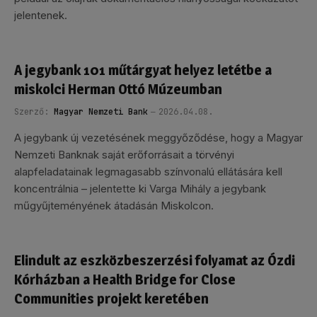
jelentenek.
A jegybank 101 műtárgyat helyez letétbe a
miskolci Herman Ottó Múzeumban
Szerző:
Magyar Nemzeti Bank
2026.04.08.
A jegybank új vezetésének meggyőződése, hogy a Magyar
Nemzeti Banknak saját erőforrásait a törvényi
alapfeladatainak legmagasabb színvonalú ellátására kell
koncentrálnia – jelentette ki Varga Mihály a jegybank
műgyűjteményének átadásán Miskolcon.
Elindult az eszközbeszerzési folyamat az Ózdi
Kórházban a Health Bridge for Close
Communities projekt keretében