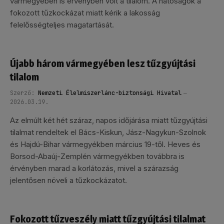
vármegyében is érvényben volt a tilalom. A hatóságok a
fokozott tűzkockázat miatt kérik a lakosság
felelősségteljes magatartását.
Újabb három vármegyében lesz tűzgyújtási
tilalom
Szerző:
Nemzeti Élelmiszerlánc-biztonsági Hivatal
2026.03.19.
Az elmúlt két hét száraz, napos időjárása miatt tűzgyújtási
tilalmat rendeltek el Bács-Kiskun, Jász-Nagykun-Szolnok
és Hajdú-Bihar vármegyékben március 19-től. Heves és
Borsod-Abaúj-Zemplén vármegyékben továbbra is
érvényben marad a korlátozás, mivel a szárazság
jelentősen növeli a tűzkockázatot.
Fokozott tűzveszély miatt tűzgyújtási tilalmat