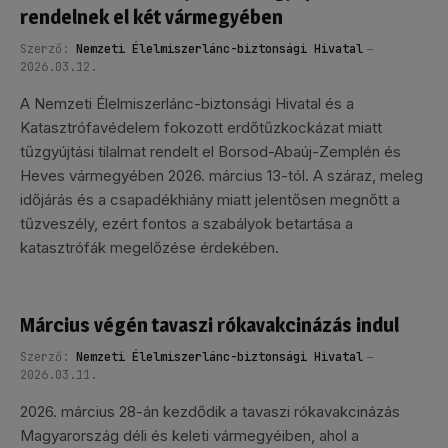
rendelnek el két vármegyében
Szerző:
Nemzeti Élelmiszerlánc-biztonsági Hivatal
2026.03.12.
A Nemzeti Élelmiszerlánc-biztonsági Hivatal és a
Katasztrófavédelem fokozott erdőtűzkockázat miatt
tűzgyújtási tilalmat rendelt el Borsod-Abaúj-Zemplén és
Heves vármegyében 2026. március 13-tól. A száraz, meleg
időjárás és a csapadékhiány miatt jelentősen megnőtt a
tűzveszély, ezért fontos a szabályok betartása a
katasztrófák megelőzése érdekében.
Március végén tavaszi rókavakcinázás indul
Szerző:
Nemzeti Élelmiszerlánc-biztonsági Hivatal
2026.03.11.
2026. március 28-án kezdődik a tavaszi rókavakcinázás
Magyarország déli és keleti vármegyéiben, ahol a