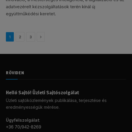
adatvezérelt közszolgáltatások terén kínál új
együttműködési keretet.
Következő
1
2
3
RÖVIDEN
Helló Sajtó! Üzleti Sajtószolgálat
Üzleti sajtóközlemények publikálása, terjesztése és
eredményességük mérése.
Ügyfélszolgálat
:
+36 70/942-8269