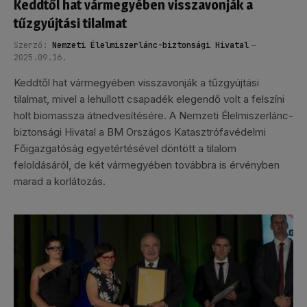
Keddtől hat vármegyében visszavonják a
tűzgyújtási tilalmat
Szerző:
Nemzeti Élelmiszerlánc-biztonsági Hivatal
2025.09.16.
Keddtől hat vármegyében visszavonják a tűzgyújtási
tilalmat, mivel a lehullott csapadék elegendő volt a felszíni
holt biomassza átnedvesítésére. A Nemzeti Élelmiszerlánc-
biztonsági Hivatal a BM Országos Katasztrófavédelmi
Főigazgatóság egyetértésével döntött a tilalom
feloldásáról, de két vármegyében továbbra is érvényben
marad a korlátozás.