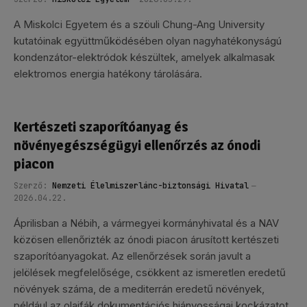
A Miskolci Egyetem és a szöuli Chung-Ang University
kutatóinak együttműködésében olyan nagyhatékonyságú
kondenzátor-elektródok készültek, amelyek alkalmasak
elektromos energia hatékony tárolására.
Kertészeti szaporítóanyag és
növényegészségügyi ellenőrzés az ónodi
piacon
Szerző:
Nemzeti Élelmiszerlánc-biztonsági Hivatal
2026.04.22.
Áprilisban a Nébih, a vármegyei kormányhivatal és a NAV
közösen ellenőrizték az ónodi piacon árusított kertészeti
szaporítóanyagokat. Az ellenőrzések során javult a
jelölések megfelelősége, csökkent az ismeretlen eredetű
növények száma, de a mediterrán eredetű növények,
például az olajfák dokumentációs hiányosságai kockázatot