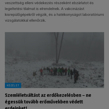
veszettség elleni védekezés részeként ebzárlatot és
legeltetési tilalmat is elrendelnek. A vakcinázást
kisrepülőgépekről végzik, és a hatékonyságot laboratóriumi
vizsgálatokkal ellenőrzik.
KÖZÉLET
Szemléletváltást az erdőkezelésben – ne
égessük tovább erőművekben védett
erdeinket!