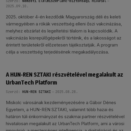
Szerző:
Nemzeti Élelmiszerlánc-biztonsági Hivatal
2025.09.10.
2025. október 4-én kezdődik Magyarország déli és keleti
vármegyéiben a rókák veszettség elleni őszi vakcinázása,
melyhez ebzárlat és legeltetési tilalom is kapcsolódik. A
vakcinázás kisrepülőgépekről történik, és a lakosságot az
érintett területekről előzetesen tájékoztatják. A program
célja a veszettség terjedésének megakadályozása.
A HUN-REN SZTAKI részvételével megalakult az
UrbanTech Platform
Szerző:
HUN-REN SZTAKI
2025.08.28.
Miskolc városának kezdeményezésére a Gábor Dénes
Egyetem, a HUN-REN SZTAKI, valamint több hazai és
határon túli önkormányzat és szakmai partner részvételével
hivatalosan megalakult az UrbanTech Platform, ami a városi
innováció, a mesterséges intelligencia, a digitalizáció és az