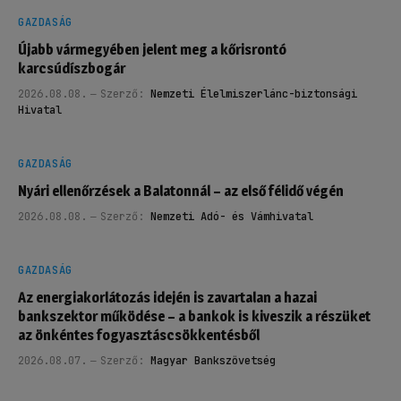
GAZDASÁG
Újabb vármegyében jelent meg a kőrisrontó
karcsúdíszbogár
2026.08.08.
Szerző:
Nemzeti Élelmiszerlánc-biztonsági
Hivatal
GAZDASÁG
Nyári ellenőrzések a Balatonnál – az első félidő végén
2026.08.08.
Szerző:
Nemzeti Adó- és Vámhivatal
GAZDASÁG
Az energiakorlátozás idején is zavartalan a hazai
bankszektor működése – a bankok is kiveszik a részüket
az önkéntes fogyasztáscsökkentésből
2026.08.07.
Szerző:
Magyar Bankszövetség