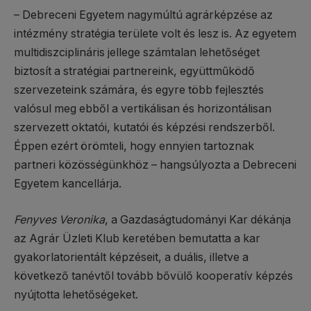
– Debreceni Egyetem nagymúltú agrárképzése az
intézmény stratégia területe volt és lesz is. Az egyetem
multidiszciplináris jellege számtalan lehetőséget
biztosít a stratégiai partnereink, együttműködő
szervezeteink számára, és egyre több fejlesztés
valósul meg ebből a vertikálisan és horizontálisan
szervezett oktatói, kutatói és képzési rendszerből.
Éppen ezért örömteli, hogy ennyien tartoznak
partneri közösségünkhöz – hangsúlyozta a Debreceni
Egyetem kancellárja.
Fenyves Veronika
, a Gazdaságtudományi Kar dékánja
az Agrár Üzleti Klub keretében bemutatta a kar
gyakorlatorientált képzéseit, a duális, illetve a
következő tanévtől tovább bővülő kooperatív képzés
nyújtotta lehetőségeket.