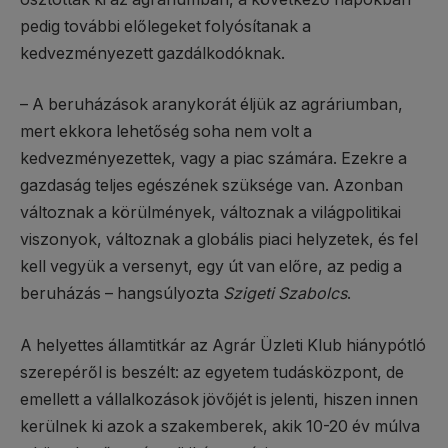
pedig további előlegeket folyósítanak a
kedvezményezett gazdálkodóknak.
– A beruházások aranykorát éljük az agráriumban,
mert ekkora lehetőség soha nem volt a
kedvezményezettek, vagy a piac számára. Ezekre a
gazdaság teljes egészének szüksége van. Azonban
változnak a körülmények, változnak a világpolitikai
viszonyok, változnak a globális piaci helyzetek, és fel
kell vegyük a versenyt, egy út van előre, az pedig a
beruházás – hangsúlyozta
Szigeti Szabolcs
.
A helyettes államtitkár az Agrár Üzleti Klub hiánypótló
szerepéről is beszélt: az egyetem tudásközpont, de
emellett a vállalkozások jövőjét is jelenti, hiszen innen
kerülnek ki azok a szakemberek, akik 10-20 év múlva