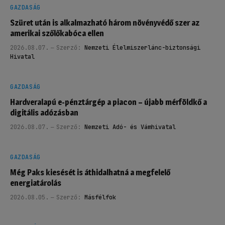
GAZDASÁG
Szüret után is alkalmazható három növényvédő szer az
amerikai szőlőkabóca ellen
2026.08.07.
Szerző:
Nemzeti Élelmiszerlánc-biztonsági
Hivatal
GAZDASÁG
Hardveralapú e-pénztárgép a piacon – újabb mérföldkő a
digitális adózásban
2026.08.07.
Szerző:
Nemzeti Adó- és Vámhivatal
GAZDASÁG
Még Paks kiesését is áthidalhatná a megfelelő
energiatárolás
2026.08.05.
Szerző:
Másfélfok