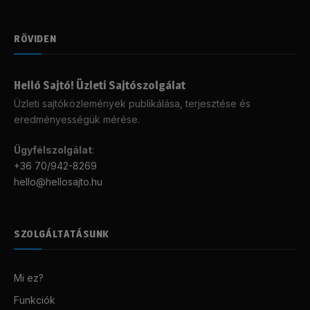
RÖVIDEN
Helló Sajtó! Üzleti Sajtószolgálat
Üzleti sajtóközlemények publikálása, terjesztése és
eredményességük mérése.
Ügyfélszolgálat
:
+36 70/942-8269
hello@hellosajto.hu
SZOLGÁLTATÁSUNK
Mi ez?
Funkciók