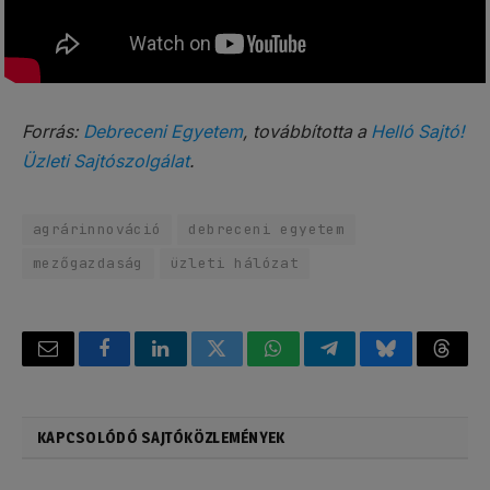
Forrás:
Debreceni Egyetem
, továbbította a
Helló Sajtó!
Üzleti Sajtószolgálat
.
agrárinnováció
debreceni egyetem
mezőgazdaság
üzleti hálózat
Email
Facebook
LinkedIn
Twitter
WhatsApp
Telegram
Bluesky
Threa
KAPCSOLÓDÓ SAJTÓKÖZLEMÉNYEK