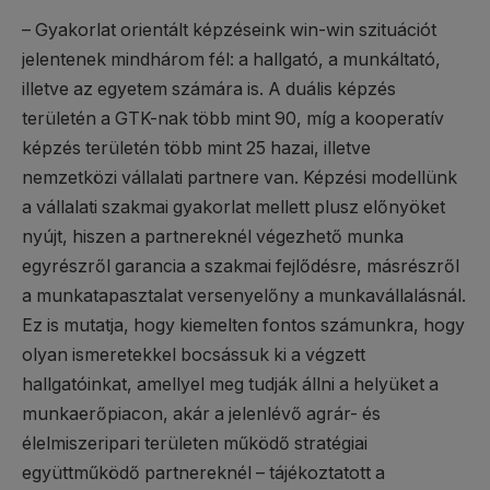
– Gyakorlat orientált képzéseink win-win szituációt
jelentenek mindhárom fél: a hallgató, a munkáltató,
illetve az egyetem számára is. A duális képzés
területén a GTK-nak több mint 90, míg a kooperatív
képzés területén több mint 25 hazai, illetve
nemzetközi vállalati partnere van. Képzési modellünk
a vállalati szakmai gyakorlat mellett plusz előnyöket
nyújt, hiszen a partnereknél végezhető munka
egyrészről garancia a szakmai fejlődésre, másrészről
a munkatapasztalat versenyelőny a munkavállalásnál.
Ez is mutatja, hogy kiemelten fontos számunkra, hogy
olyan ismeretekkel bocsássuk ki a végzett
hallgatóinkat, amellyel meg tudják állni a helyüket a
munkaerőpiacon, akár a jelenlévő agrár- és
élelmiszeripari területen működő stratégiai
együttműködő partnereknél – tájékoztatott a