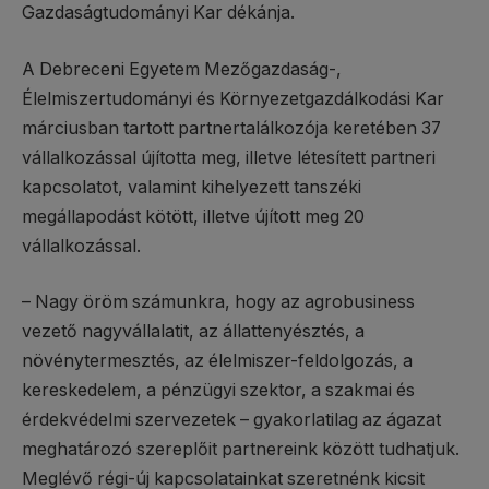
Gazdaságtudományi Kar dékánja.
A Debreceni Egyetem Mezőgazdaság-,
Élelmiszertudományi és Környezetgazdálkodási Kar
márciusban tartott partnertalálkozója keretében 37
vállalkozással újította meg, illetve létesített partneri
kapcsolatot, valamint kihelyezett tanszéki
megállapodást kötött, illetve újított meg 20
vállalkozással.
– Nagy öröm számunkra, hogy az agrobusiness
vezető nagyvállalatit, az állattenyésztés, a
növénytermesztés, az élelmiszer-feldolgozás, a
kereskedelem, a pénzügyi szektor, a szakmai és
érdekvédelmi szervezetek – gyakorlatilag az ágazat
meghatározó szereplőit partnereink között tudhatjuk.
Meglévő régi-új kapcsolatainkat szeretnénk kicsit