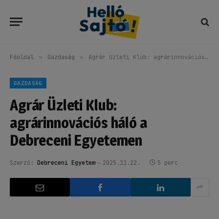
Főoldal
»
Gazdaság
»
Agrár Üzleti Klub: agrárinnovációs háló a Debreceni Egyetemen
GAZDASÁG
Agrár Üzleti Klub:
agrárinnovációs háló a
Debreceni Egyetemen
Szerző:
Debreceni Egyetem
2025.11.22.
5 perc