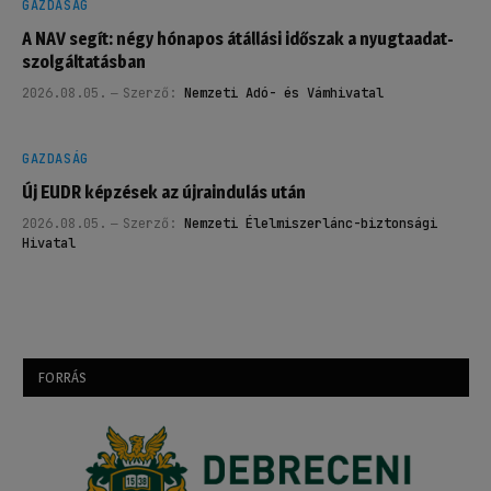
GAZDASÁG
A NAV segít: négy hónapos átállási időszak a nyugtaadat-
szolgáltatásban
2026.08.05.
Szerző:
Nemzeti Adó- és Vámhivatal
GAZDASÁG
Új EUDR képzések az újraindulás után
2026.08.05.
Szerző:
Nemzeti Élelmiszerlánc-biztonsági
Hivatal
FORRÁS