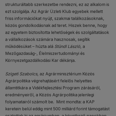
strukturáltabb szerkezetbe rendezni, ez az alkalom is
ezt szolgálja. Az Agrár Üzleti Klub egyebek mellett
friss információkat nyújt, szakmai találkozásoknak,
közös gondolkodásnak ad teret. Hiszek benne, hogy
az egyetem biztosította lehetőségek és szolgáltatások
a vállalkozások számára hasznosak, segítik
működésüket – húzta alá
Stündl László
, a
Mezőgazdaság-, Élelmiszertudományi és
Környezetgazdálkodási Kar dékánja.
Szigeti Szabolcs
, az Agrárminisztérium Közös
Agrárpolitika végrehajtásért felelős helyettes
államtitkára a Vidékfejlesztési Program zárásáról,
eredményeiről, a Közös Agrárpolitika jelenlegi
folyamatairól számolt be. Mint mondta: a KAP
keretein belül eddig mint 500 milliárd forint támogatást
osztottak ki az agráriumban, a következő napokban