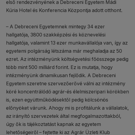
első rendezvényének a Debreceni Egyetem Mádi
Kúria Hotel és Konferencia Központja adott otthont.
– A Debreceni Egyetemnek mintegy 34 ezer
hallgatója, 3800 szakképzési és köznevelési
hallgatója, valamint 13 ezer munkavállalója van, így az
egyetemi polgárság létszáma már meghaladja az 50
ezret. Az intézményünk költségvetési főösszege pedig
több mint 500 milliárd forint. Ez is mutatja, hogy
intézményünk dinamikusan fejlődik. A Debreceni
Egyetem szeretne szervezőerővé válni az intézmény
köré koncentrálódó agrár-és élelmiszeripari körökben
is, ezen együttműködésektől pedig kölcsönös
előnyöket várunk. Ahogy mi is profitálunk a vállalatok,
az irányító szervezetek által megfogalmazottakból,
úgy ők is tájékoztatást kapnak az egyetem
lehetőségeiről – fejtette ki az Agrár Üzleti Klub