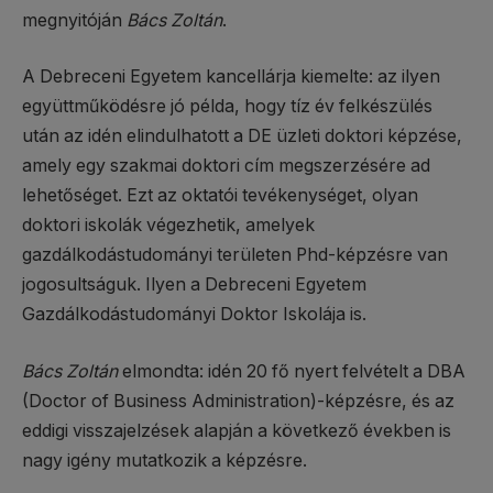
megnyitóján
Bács Zoltán
.
A Debreceni Egyetem kancellárja kiemelte: az ilyen
együttműködésre jó példa, hogy tíz év felkészülés
után az idén elindulhatott a DE üzleti doktori képzése,
amely egy szakmai doktori cím megszerzésére ad
lehetőséget. Ezt az oktatói tevékenységet, olyan
doktori iskolák végezhetik, amelyek
gazdálkodástudományi területen Phd-képzésre van
jogosultságuk. Ilyen a Debreceni Egyetem
Gazdálkodástudományi Doktor Iskolája is.
Bács Zoltán
elmondta: idén 20 fő nyert felvételt a DBA
(Doctor of Business Administration)-képzésre, és az
eddigi visszajelzések alapján a következő években is
nagy igény mutatkozik a képzésre.