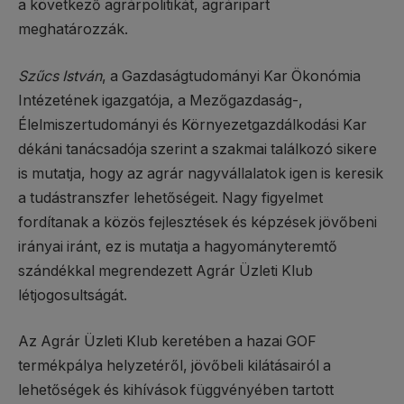
a következő agrárpolitikát, agráripart
meghatározzák.
Szűcs István
, a Gazdaságtudományi Kar Ökonómia
Intézetének igazgatója, a Mezőgazdaság-,
Élelmiszertudományi és Környezetgazdálkodási Kar
dékáni tanácsadója szerint a szakmai találkozó sikere
is mutatja, hogy az agrár nagyvállalatok igen is keresik
a tudástranszfer lehetőségeit. Nagy figyelmet
fordítanak a közös fejlesztések és képzések jövőbeni
irányai iránt, ez is mutatja a hagyományteremtő
szándékkal megrendezett Agrár Üzleti Klub
létjogosultságát.
Az Agrár Üzleti Klub keretében a hazai GOF
termékpálya helyzetéről, jövőbeli kilátásairól a
lehetőségek és kihívások függvényében tartott