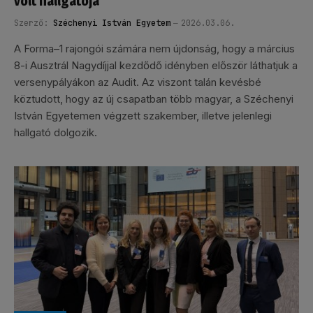
volt hallgatója
Szerző:
Széchenyi István Egyetem
2026.03.06.
A Forma–1 rajongói számára nem újdonság, hogy a március
8-i Ausztrál Nagydíjjal kezdődő idényben először láthatjuk a
versenypályákon az Audit. Az viszont talán kevésbé
köztudott, hogy az új csapatban több magyar, a Széchenyi
István Egyetemen végzett szakember, illetve jelenlegi
hallgató dolgozik.