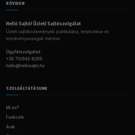
RÖVIDEN
Helló Sajtó! Üzleti Sajtószolgálat
Üzleti sajtóközlemények publikálása, terjesztése és
eredményességük mérése.
Ügyfélszolgálat
:
+36 70/942-8269
hello@hellosajto.hu
SZOLGÁLTATÁSUNK
Mi ez?
Funkciók
Árak