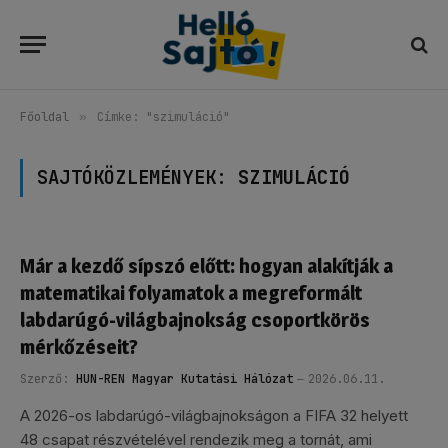
Főoldal
»
Címke: "szimuláció"
SAJTÓKÖZLEMÉNYEK:
SZIMULÁCIÓ
Már a kezdő sípszó előtt: hogyan alakítják a
matematikai folyamatok a megreformált
labdarúgó-világbajnokság csoportkörös
mérkőzéseit?
Szerző:
HUN-REN Magyar Kutatási Hálózat
2026.06.11.
A 2026-os labdarúgó-világbajnokságon a FIFA 32 helyett
48 csapat részvételével rendezik meg a tornát, ami