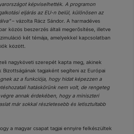
gyarországot képviselhették. A programon
galkotási eljárás az EU-n belül, különösen az
álva”
– vázolta Rácz Sándor. A harmadéves
ipar közös beszerzés általi megerősítése, illetve
szimuláció két témája, amelyekkel kapcsolatban
ciók között.
zeli nagyköveti szerepét kapta meg, akinek
 Bizottságának tagjaként segíteni az Európai
égnek az a funkciója, hogy hidat képezzen a
döntéshozatali hatáskörünk nem volt, de rengeteg
 végre annak érdekében, hogy a miniszteri
aslat már sokkal részletesebb és letisztultabb
ogy a magyar csapat tagjai ennyire felkészültek