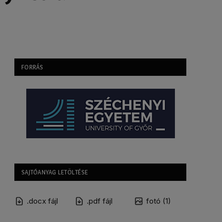
FORRÁS
SAJTÓANYAG LETÖLTÉSE
.docx fájl
.pdf fájl
fotó (1)