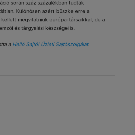
uláció során száz százalékban tudták
dátlan. Különösen azért büszke erre a
ellett megvitatniuk európai társaikkal, de a
mzői és tárgyalási készségei is.
otta a
Helló Sajtó! Üzleti Sajtószolgálat
.