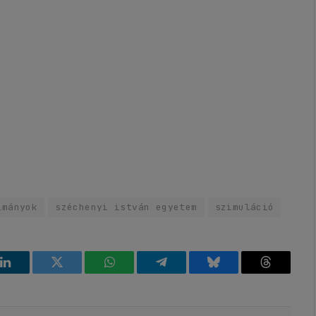
lmányok
széchenyi istván egyetem
szimuláció
k
LinkedIn
Twitter
WhatsApp
Telegram
Bluesky
Threads