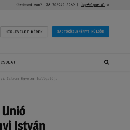
Kérdésed van?
+36 70/942-8269
|
Ügyfélportál
»
HÍRLEVELET KÉREK
SAJTÓKÖZLEMÉNYT KÜLDÖK
PCSOLAT
nyi István Egyetem hallgatója
 Unió
yi István