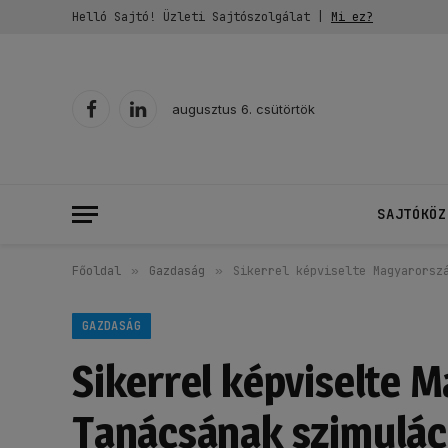
Helló Sajtó! Üzleti Sajtószolgálat |
Mi ez?
augusztus 6. csütörtök
Facebook
LinkedIn
SAJTÓKÖZ
Főoldal
»
Gazdaság
»
Sikerrel képviselte Magyarorsz
GAZDASÁG
Sikerrel képviselte 
Tanácsának szimuláci