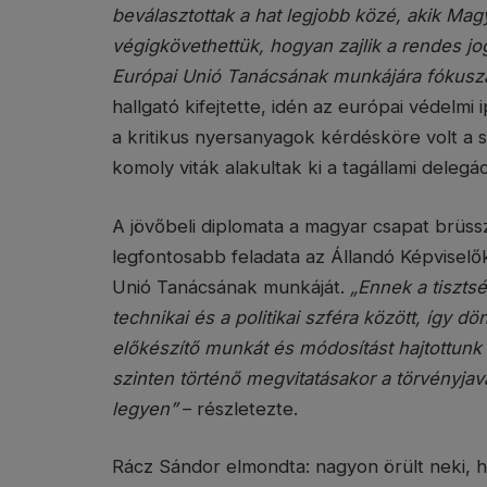
beválasztottak a hat legjobb közé, akik Ma
végigkövethettük, hogyan zajlik a rendes jo
Európai Unió Tanácsának munkájára fókusz
hallgató kifejtette, idén az európai védelmi 
a kritikus nyersanyagok kérdésköre volt a 
komoly viták alakultak ki a tagállami delegá
A jövőbeli diplomata a magyar csapat brüss
legfontosabb feladata az Állandó Képviselők
Unió Tanácsának munkáját.
„Ennek a tiszts
technikai és a politikai szféra között, így 
előkészítő munkát és módosítást hajtottunk
szinten történő megvitatásakor a törvényjav
legyen”
– részletezte.
Rácz Sándor elmondta: nagyon örült neki, h