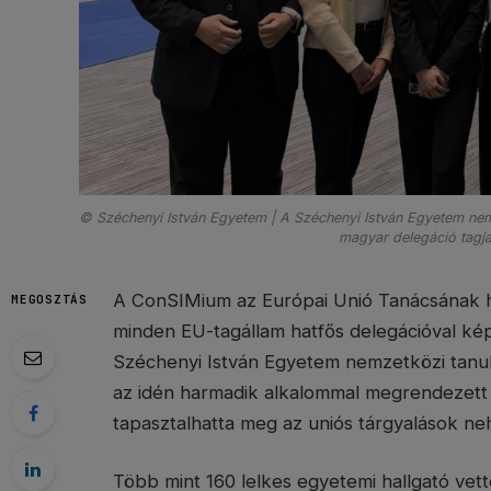
© Széchenyi István Egyetem | A Széchenyi István Egyetem nem
magyar delegáció tagja
A ConSIMium az Európai Unió Tanácsának h
MEGOSZTÁS
minden EU-tagállam hatfős delegációval képvi
Széchenyi István Egyetem nemzetközi tanulm
az idén harmadik alkalommal megrendezett
tapasztalhatta meg az uniós tárgyalások neh
Több mint 160 lelkes egyetemi hallgató vet