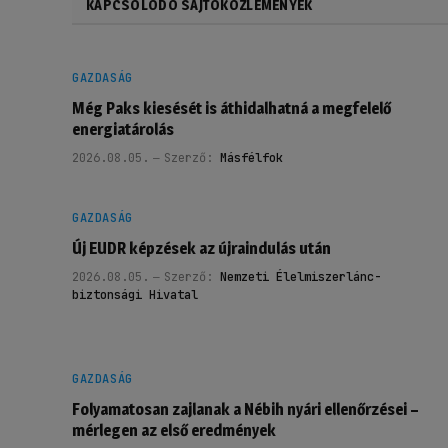
KAPCSOLÓDÓ SAJTÓKÖZLEMÉNYEK
GAZDASÁG
Még Paks kiesését is áthidalhatná a megfelelő
energiatárolás
2026.08.05.
Szerző:
Másfélfok
GAZDASÁG
Új EUDR képzések az újraindulás után
2026.08.05.
Szerző:
Nemzeti Élelmiszerlánc-
biztonsági Hivatal
GAZDASÁG
Folyamatosan zajlanak a Nébih nyári ellenőrzései –
mérlegen az első eredmények