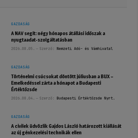
GAZDASÁG
A NAV segít: négy hónapos átállási időszak a
nyugtaadat-szolgáltatásban
2026.08.05.
Szerző:
Nemzeti Adó- és Vámhivatal
GAZDASÁG
Történelmi csúcsokat döntött júliusban a BUX –
Emelkedéssel zárta a hónapot a Budapesti
Értéktőzsde
2026.08.04.
Szerző:
Budapesti Értéktőzsde Nyrt.
GAZDASÁG
A civilek üdvözlik Gajdos László határozott kiállását
az új génkezelési technikák ellen