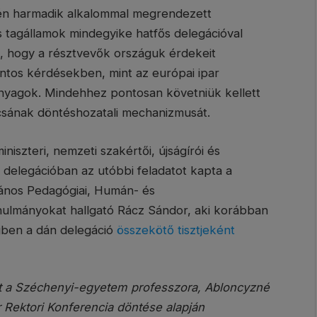
idén harmadik alkalommal megrendezett
 tagállamok mindegyike hatfős delegációval
lt, hogy a résztvevők országuk érdekeit
ntos kérdésekben, mint az európai ipar
sanyagok. Mindehhez pontosan követniük kellett
csának döntéshozatali mechanizmusát.
iniszteri, nemzeti szakértői, újságírói és
 delegációban az utóbbi feladatot kapta a
ános Pedagógiai, Humán- és
ulmányokat hallgató Rácz Sándor, aki korábban
gben a dán delegáció
összekötő tisztjeként
t a Széchenyi-egyetem professzora, Abloncyzné
r Rektori Konferencia döntése alapján