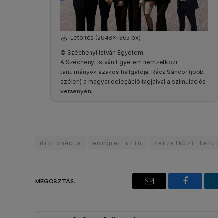
Letöltés (2048x1365 px)
© Széchenyi István Egyetem
A Széchenyi István Egyetem nemzetközi
tanulmányok szakos hallgatója, Rácz Sándor (jobb
szélen) a magyar delegáció tagjaival a szimulációs
versenyen.
diplomácia
európai unió
nemzetközi tanu
MEGOSZTÁS.
Email
Faceboo