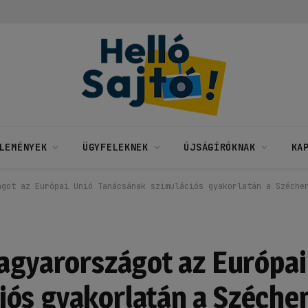
LEMÉNYEK
ÜGYFELEKNEK
ÚJSÁGÍRÓKNAK
KA
ágot az Európai Unió Tanácsának szimulációs gyakorlatán a Széche
Magyarországot az Európai
ós gyakorlatán a Széchen