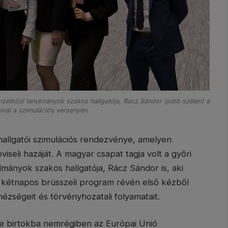
zetközi tanulmányok szakos hallgatója, Rácz Sándor (jobb szélen) a
ival a szimulációs versenyen.
allgatói szimulációs rendezvénye, amelyen
seli hazáját. A magyar csapat tagja volt a győri
ányok szakos hallgatója, Rácz Sándor is, aki
 kétnapos brüsszeli program révén első kézből
ézségeit és törvényhozatali folyamatait.
te birtokba nemrégiben az Európai Unió