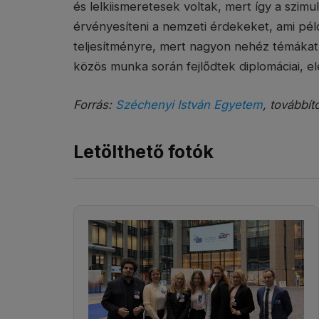
és lelkiismeretesek voltak, mert így a szim
érvényesíteni a nemzeti érdekeket, ami pél
teljesítményre, mert nagyon nehéz témákat k
közös munka során fejlődtek diplomáciai, ele
Forrás:
Széchenyi István Egyetem
, továbbít
Letölthető fotók