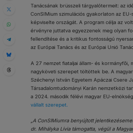
Tanácsának brüsszeli tárgyalótermeit: az 
ConSIMium szimulációs gyakorlaton az EU-s
képviselte országát. A program célja az vo
érvényre juttatva egyezzenek meg olyan fo
fellendítése és a kritikus fontosságú nyer
az Európai Tanács és az Európai Unió Taná
A 27 nemzet fiataljai állam- és kormányfői, m
nagyköveti szerepet töltöttek be. A magyar
Széchenyi István Egyetem Apáczai Csere J
Társadalomtudományi Karán nemzetközi tan
a 2024. második félévi magyar EU-elnöksé
vállalt szerepet.
„A ConSIMiumra benyújtott jelentkezéseme
dr. Mihályka Lívia támogatta, végül a Magya