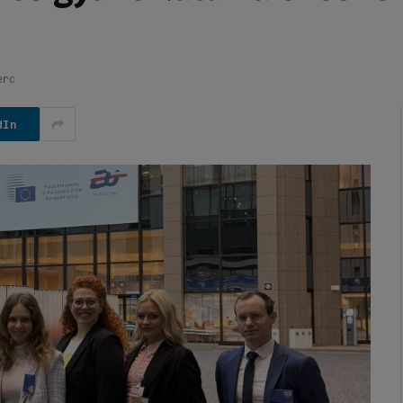
erc
dIn