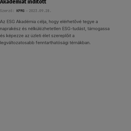
Akadémiát indított
Szerző:
KPMG
2023.09.28.
Az ESG Akadémia célja, hogy elérhetővé tegye a
naprakész és nélkülözhetetlen ESG-tudást, támogassa
és képezze az üzleti élet szereplőit a
legváltozatosabb fenntarthatósági témákban.