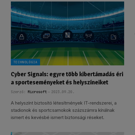
TECHNOLÓGIA
Cyber Signals: egyre több kibertámadás éri
a sporteseményeket és helyszíneiket
Szerző:
Microsoft
2023.09.20.
A helyszínt biztosító létesítmények IT-rendszerei, a
stadionok és sportcsarnokok százszámra kínálnak
ismert és kevésbé ismert biztonsági réseket.