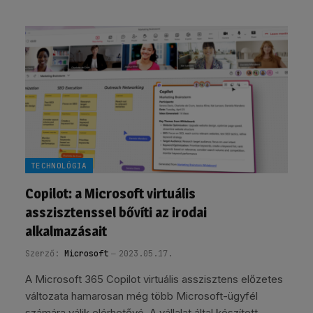
TECHNOLÓGIA
Copilot: a Microsoft virtuális
asszisztenssel bővíti az irodai
alkalmazásait
Szerző:
Microsoft
2023.05.17.
A Microsoft 365 Copilot virtuális asszisztens előzetes
változata hamarosan még több Microsoft-ügyfél
számára válik elérhetővé. A vállalat által készített