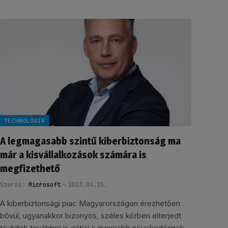
TECHNOLÓGIA
A legmagasabb szintű kiberbiztonság ma
már a kisvállalkozások számára is
megfizethető
Szerző:
Microsoft
2023.04.15.
A kiberbiztonsági piac Magyarországon érezhetően
bővül, ugyanakkor bizonyos, széles körben elterjedt
tévhitek továbbra is gátjai a gyorsabb növekedésnek.