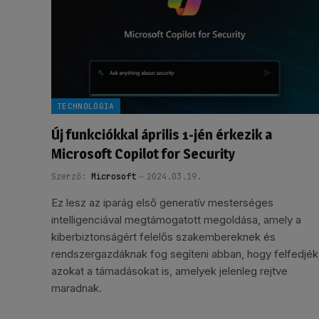
TECHNOLÓGIA
Új funkciókkal április 1-jén érkezik a
Microsoft Copilot for Security
Szerző:
Microsoft
2024.03.19.
Ez lesz az iparág első generatív mesterséges
intelligenciával megtámogatott megoldása, amely a
kiberbiztonságért felelős szakembereknek és
rendszergazdáknak fog segíteni abban, hogy felfedjék
azokat a támadásokat is, amelyek jelenleg rejtve
maradnak.