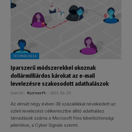
TECHNOLÓGIA
Iparszerű módszerekkel okoznak
dollármilliárdos károkat az e-mail
levelezésre szakosodott adathalászok
Szerző:
Microsoft
2023.06.29.
Az elmúlt négy évben 38 százalékkal növekedett az
üzleti levelezést célkeresztbe állító adathalász
támadások száma a Microsoft friss kiberbiztonsági
jelentése, a Cyber Signals szerint.