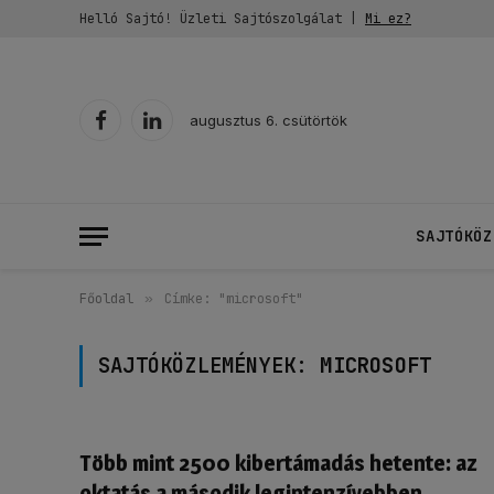
Helló Sajtó! Üzleti Sajtószolgálat |
Mi ez?
augusztus 6. csütörtök
Facebook
LinkedIn
SAJTÓKÖZ
Főoldal
»
Címke: "microsoft"
SAJTÓKÖZLEMÉNYEK:
MICROSOFT
Több mint 2500 kibertámadás hetente: az
oktatás a második legintenzívebben