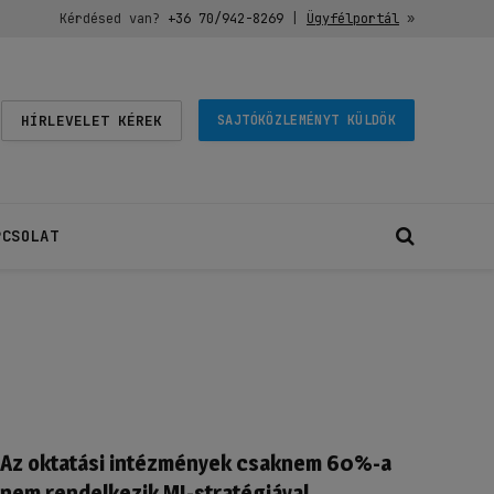
Kérdésed van?
+36 70/942-8269
|
Ügyfélportál
»
HÍRLEVELET KÉREK
SAJTÓKÖZLEMÉNYT KÜLDÖK
PCSOLAT
Az oktatási intézmények csaknem 60%-a
nem rendelkezik MI-stratégiával