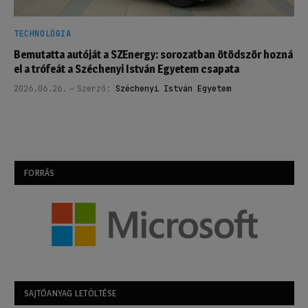
TECHNOLÓGIA
Bemutatta autóját a SZEnergy: sorozatban ötödször hozná
el a trófeát a Széchenyi István Egyetem csapata
2026.06.26.
Szerző:
Széchenyi István Egyetem
FORRÁS
SAJTÓANYAG LETÖLTÉSE