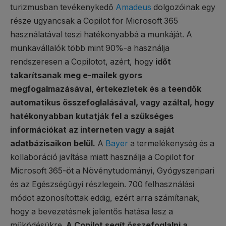
turizmusban tevékenykedő
Amadeus
dolgozóinak egy
része ugyancsak a Copilot for Microsoft 365
használatával teszi hatékonyabbá a munkáját. A
munkavállalók több mint 90%-a használja
rendszeresen a Copilotot, azért, hogy
időt
takarítsanak meg e-mailek gyors
megfogalmazásával, értekezletek és a teendők
automatikus összefoglalásával, vagy azáltal, hogy
hatékonyabban kutatják fel a szükséges
információkat az interneten vagy a saját
adatbázisaikon belül.
A
Bayer
a termelékenység és a
kollaboráció javítása miatt használja a Copilot for
Microsoft 365-öt a Növénytudományi, Gyógyszeripari
és az Egészségügyi részlegein. 700 felhasználási
módot azonosítottak eddig, ezért arra számítanak,
hogy a bevezetésnek jelentős hatása lesz a
működésükre.
A Copilot segít összefoglalni a