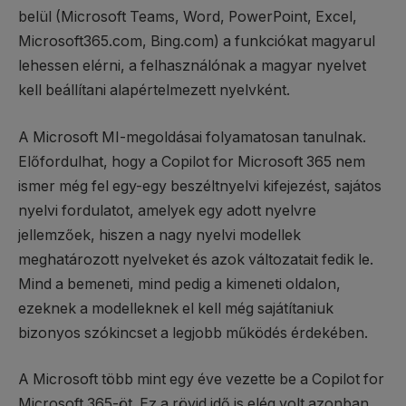
belül (Microsoft Teams, Word, PowerPoint, Excel,
Microsoft365.com, Bing.com) a funkciókat magyarul
lehessen elérni, a felhasználónak a magyar nyelvet
kell beállítani alapértelmezett nyelvként.
A Microsoft MI-megoldásai folyamatosan tanulnak.
Előfordulhat, hogy a Copilot for Microsoft 365 nem
ismer még fel egy-egy beszéltnyelvi kifejezést, sajátos
nyelvi fordulatot, amelyek egy adott nyelvre
jellemzőek, hiszen a nagy nyelvi modellek
meghatározott nyelveket és azok változatait fedik le.
Mind a bemeneti, mind pedig a kimeneti oldalon,
ezeknek a modelleknek el kell még sajátítaniuk
bizonyos szókincset a legjobb működés érdekében.
A Microsoft több mint egy éve vezette be a Copilot for
Microsoft 365-öt. Ez a rövid idő is elég volt azonban