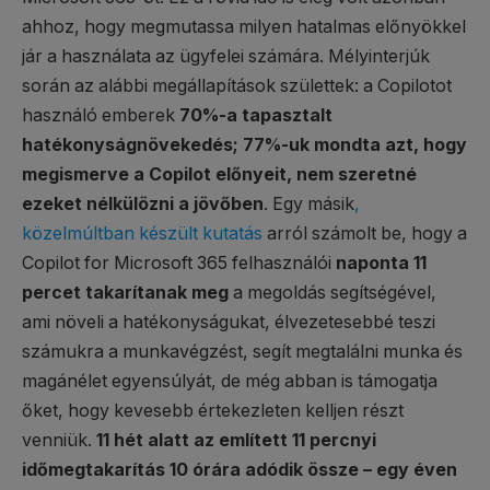
ahhoz, hogy megmutassa milyen hatalmas előnyökkel
jár a használata az ügyfelei számára. Mélyinterjúk
során az alábbi megállapítások születtek: a Copilotot
használó emberek
70%-a tapasztalt
hatékonyságnövekedés; 77%-uk mondta azt, hogy
megismerve a Copilot előnyeit, nem szeretné
ezeket nélkülözni a jövőben
. Egy másik
,
közelmúltban készült kutatás
arról számolt be, hogy a
Copilot for Microsoft 365 felhasználói
naponta 11
percet takarítanak meg
a megoldás segítségével,
ami növeli a hatékonyságukat, élvezetesebbé teszi
számukra a munkavégzést, segít megtalálni munka és
magánélet egyensúlyát, de még abban is támogatja
őket, hogy kevesebb értekezleten kelljen részt
venniük.
11 hét alatt az említett 11 percnyi
időmegtakarítás 10 órára adódik össze – egy éven