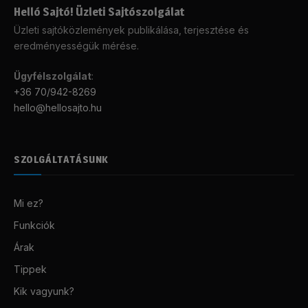
Helló Sajtó! Üzleti Sajtószolgálat
Üzleti sajtóközlemények publikálása, terjesztése és
eredményességük mérése.
Ügyfélszolgálat
:
+36 70/942-8269
hello@hellosajto.hu
SZOLGÁLTATÁSUNK
Mi ez?
Funkciók
Árak
Tippek
Kik vagyunk?