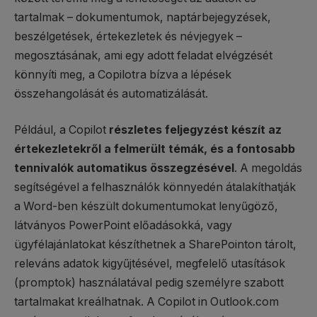
tartalmak – dokumentumok, naptárbejegyzések,
beszélgetések, értekezletek és névjegyek –
megosztásának, ami egy adott feladat elvégzését
könnyíti meg, a Copilotra bízva a lépések
összehangolását és automatizálását.
Például, a Copilot
részletes
feljegyzést készít az
értekezletekről a felmerült témák, és a fontosabb
tennivalók automatikus összegzésével
. A megoldás
segítségével a felhasználók könnyedén átalakíthatják
a Word-ben készült dokumentumokat lenyűgöző,
látványos PowerPoint előadásokká, vagy
ügyfélajánlatokat készíthetnek a SharePointon tárolt,
releváns adatok kigyűjtésével, megfelelő utasítások
(promptok) használatával pedig személyre szabott
tartalmakat kreálhatnak. A Copilot in Outlook.com