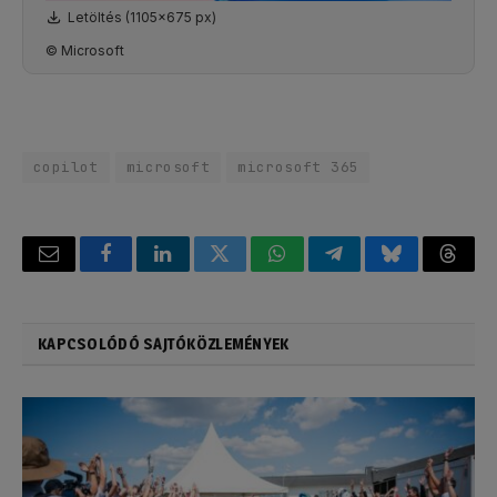
Letöltés (1105x675 px)
© Microsoft
copilot
microsoft
microsoft 365
Email
Facebook
LinkedIn
Twitter
WhatsApp
Telegram
Bluesky
Threa
KAPCSOLÓDÓ SAJTÓKÖZLEMÉNYEK