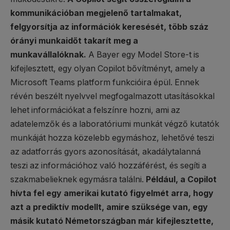
kommunikációban megjelenő tartalmakat,
felgyorsítja az információk keresését, több száz
órányi munkaidőt takarít meg a
munkavállalóknak.
A Bayer egy Model Store-t is
kifejlesztett, egy olyan Copilot bővítményt, amely a
Microsoft Teams platform funkcióira épül. Ennek
révén beszélt nyelvvel megfogalmazott utasításokkal
lehet információkat a felszínre hozni, ami az
adatelemzők és a laboratóriumi munkát végző kutatók
munkáját hozza közelebb egymáshoz, lehetővé teszi
az adatforrás gyors azonosítását, akadálytalanná
teszi az információhoz való hozzáférést, és segíti a
szakmabelieknek egymásra találni.
Például, a Copilot
hívta fel egy amerikai kutató figyelmét arra, hogy
azt a prediktív modellt, amire szüksége van, egy
másik kutató Németországban már kifejlesztette,