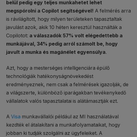
belül pedig egy teljes munkahetet lehet
megspórolni a Copilot segítségével!
A felmérés arra
is rávilágított, hogy milyen területeken tapasztaltak
javulást azok, akik 10 héten keresztül használták a
Copilotot:
a válaszadók 57% volt elégedettebb a
munkájával, 34% pedig arról számolt be, hogy
javult a munka és magánélet egyensúlya
.
Azt, hogy a mesterséges intelligenciára épülő
technológiák hatékonyságnövekedést
eredményeznek, nem csak a felmérések igazolják, de
a világszerte, különböző iparágakban tevékenykedő
vállalatok valós tapasztalatai is alátámasztják ezt.
A
Visa
munkavállalói például az MI használatával
kezdték el átalakítani a munkafolyamataikat, hogy
jobban ki tudják szolgálni az ügyfeleiket. A