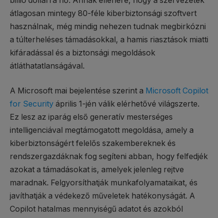
billió dollárra nő. Annak ellenére, hogy a szervezetek
átlagosan mintegy 80-féle kiberbiztonsági szoftvert
használnak, még mindig nehezen tudnak megbirkózni
a túlterheléses támadásokkal, a hamis riasztások miatti
kifáradással és a biztonsági megoldások
átláthatatlanságával.
A Microsoft mai bejelentése szerint a
Microsoft Copilot
for Security
április 1-jén válik elérhetővé világszerte.
Ez lesz az iparág első generatív mesterséges
intelligenciával megtámogatott megoldása, amely a
kiberbiztonságért felelős szakembereknek és
rendszergazdáknak fog segíteni abban, hogy felfedjék
azokat a támadásokat is, amelyek jelenleg rejtve
maradnak. Felgyorsíthatják munkafolyamataikat, és
javíthatják a védekező műveletek hatékonyságát. A
Copilot hatalmas mennyiségű adatot és azokból