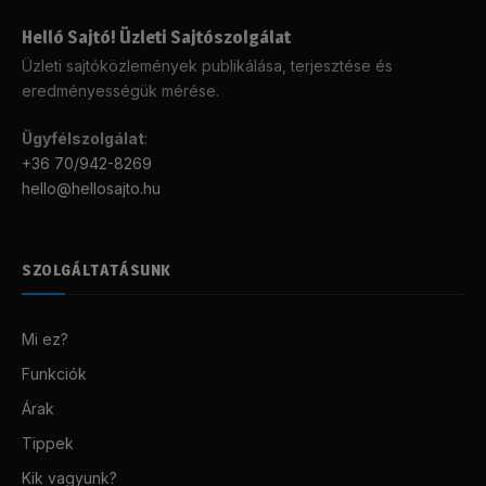
Helló Sajtó! Üzleti Sajtószolgálat
Üzleti sajtóközlemények publikálása, terjesztése és
eredményességük mérése.
Ügyfélszolgálat
:
+36 70/942-8269
hello@hellosajto.hu
SZOLGÁLTATÁSUNK
Mi ez?
Funkciók
Árak
Tippek
Kik vagyunk?