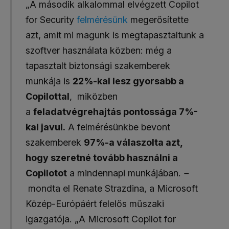
„A második alkalommal elvégzett Copilot
for Security
felmérésünk
megerősítette
azt, amit mi magunk is megtapasztaltunk a
szoftver használata közben: még a
tapasztalt biztonsági szakemberek
munkája is
22%-kal lesz gyorsabb a
Copilottal
, miközben
a
feladatvégrehajtás pontossága 7%-
kal javul.
A felmérésünkbe bevont
szakemberek
97%-a válaszolta azt,
hogy szeretné tovább használni a
Copilotot
a mindennapi munkájában.
–
mondta el Renate Strazdina, a Microsoft
Közép-Európáért felelős műszaki
igazgatója. „A Microsoft Copilot for