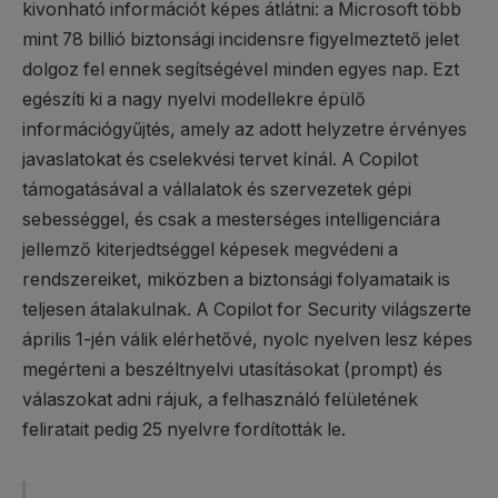
kivonható információt képes átlátni: a Microsoft több
mint 78 billió biztonsági incidensre figyelmeztető jelet
dolgoz fel ennek segítségével minden egyes nap. Ezt
egészíti ki a nagy nyelvi modellekre épülő
információgyűjtés, amely az adott helyzetre érvényes
javaslatokat és cselekvési tervet kínál. A Copilot
támogatásával a vállalatok és szervezetek gépi
sebességgel, és csak a mesterséges intelligenciára
jellemző kiterjedtséggel képesek megvédeni a
rendszereiket, miközben a biztonsági folyamataik is
teljesen átalakulnak. A Copilot for Security világszerte
április 1-jén válik elérhetővé, nyolc nyelven lesz képes
megérteni a beszéltnyelvi utasításokat (prompt) és
válaszokat adni rájuk, a felhasználó felületének
feliratait pedig 25 nyelvre fordították le.