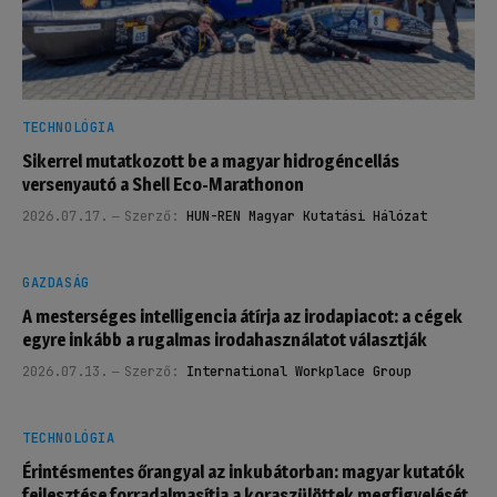
TECHNOLÓGIA
Sikerrel mutatkozott be a magyar hidrogéncellás
versenyautó a Shell Eco-Marathonon
2026.07.17.
Szerző:
HUN-REN Magyar Kutatási Hálózat
GAZDASÁG
A mesterséges intelligencia átírja az irodapiacot: a cégek
egyre inkább a rugalmas irodahasználatot választják
2026.07.13.
Szerző:
International Workplace Group
TECHNOLÓGIA
Érintésmentes őrangyal az inkubátorban: magyar kutatók
fejlesztése forradalmasítja a koraszülöttek megfigyelését