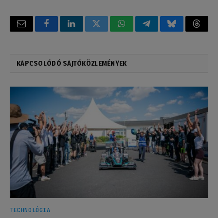
Email
Facebook
LinkedIn
Twitter
WhatsApp
Telegram
Bluesky
Threa
KAPCSOLÓDÓ SAJTÓKÖZLEMÉNYEK
TECHNOLÓGIA