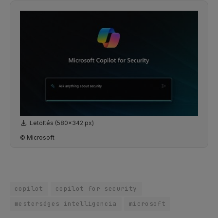
Letöltés (580x342 px)
© Microsoft
copilot
copilot for security
mesterséges intelligencia
microsoft