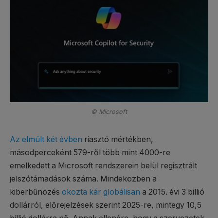
© Microsoft
Az elmúlt két évben
riasztó mértékben,
másodperceként 579-ről több mint 4000-re
emelkedett a Microsoft rendszerein belül regisztrált
jelszótámadások száma. Mindeközben a
kiberbűnözés
okozta kár globálisan
a 2015. évi 3 billió
dollárról, előrejelzések szerint 2025-re, mintegy 10,5