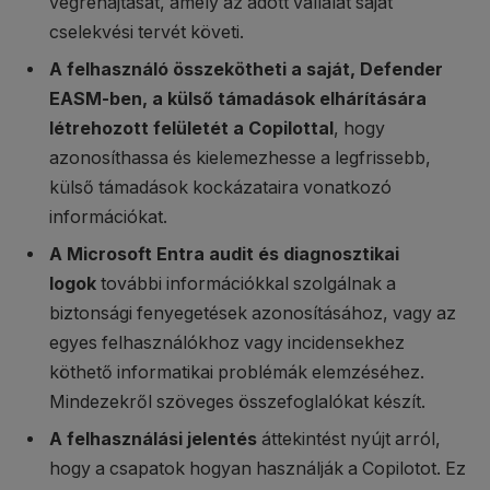
végrehajtását, amely az adott vállalat saját
cselekvési tervét követi.
A felhasználó összekötheti a saját, Defender
EASM-ben, a külső támadások elhárítására
létrehozott felületét a Copilottal
, hogy
azonosíthassa és kielemezhesse a legfrissebb,
külső támadások kockázataira vonatkozó
információkat.
A Microsoft Entra audit és diagnosztikai
logok
további információkkal szolgálnak a
biztonsági fenyegetések azonosításához, vagy az
egyes felhasználókhoz vagy incidensekhez
köthető informatikai problémák elemzéséhez.
Mindezekről szöveges összefoglalókat készít.
A felhasználási jelentés
áttekintést nyújt arról,
hogy a csapatok hogyan használják a Copilotot. Ez