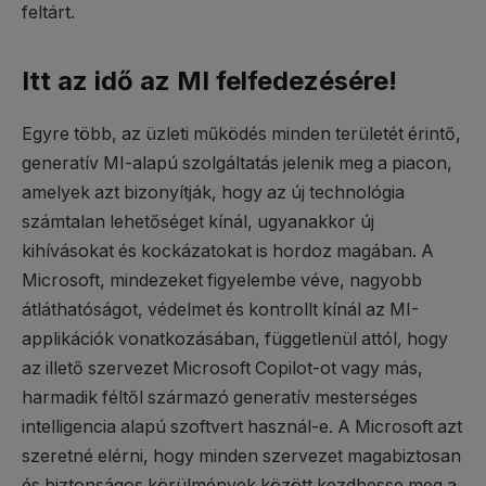
feltárt.
Itt az idő az MI felfedezésére!
Egyre több, az üzleti működés minden területét érintő,
generatív MI-alapú szolgáltatás jelenik meg a piacon,
amelyek azt bizonyítják, hogy az új technológia
számtalan lehetőséget kínál, ugyanakkor új
kihívásokat és kockázatokat is hordoz magában. A
Microsoft, mindezeket figyelembe véve, nagyobb
átláthatóságot, védelmet és kontrollt kínál az MI-
applikációk vonatkozásában, függetlenül attól, hogy
az illető szervezet Microsoft Copilot-ot vagy más,
harmadik féltől származó generatív mesterséges
intelligencia alapú szoftvert használ-e. A Microsoft azt
szeretné elérni, hogy minden szervezet magabiztosan
és biztonságos körülmények között kezdhesse meg a