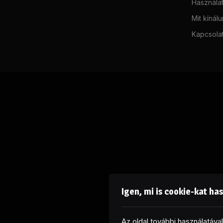
Használat
Mit kínál
Kapcsola
Igen, mi is cookie-kat ha
Az oldal további használatáv