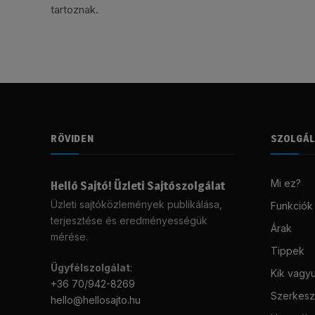
tartoznak.
RÖVIDEN
SZOLGÁ
Mi ez?
Helló Sajtó! Üzleti Sajtószolgálat
Üzleti sajtóközlemények publikálása,
Funkciók
terjesztése és eredményességük
Árak
mérése.
Tippek
Ügyfélszolgálat
:
Kik vagy
+36 70/942-8269
Szerkeszt
hello@hellosajto.hu