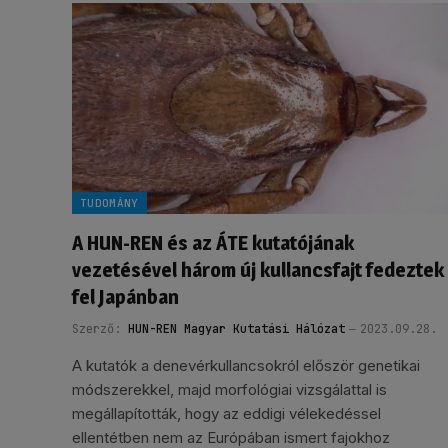
TUDOMÁNY
A HUN-REN és az ÁTE kutatójának
vezetésével három új kullancsfajt fedeztek
fel Japánban
Szerző:
HUN-REN Magyar Kutatási Hálózat
2023.09.28.
A kutatók a denevérkullancsokról először genetikai
módszerekkel, majd morfológiai vizsgálattal is
megállapították, hogy az eddigi vélekedéssel
ellentétben nem az Európában ismert fajokhoz