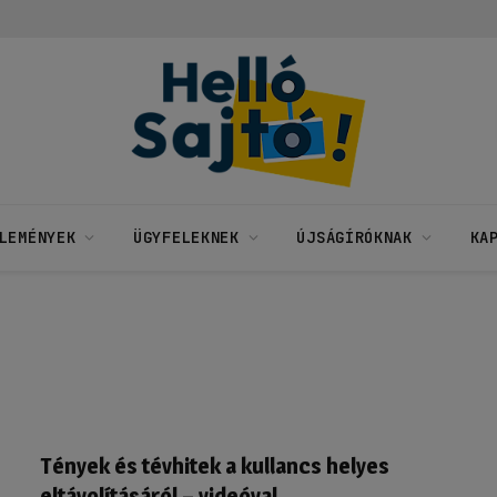
LEMÉNYEK
ÜGYFELEKNEK
ÚJSÁGÍRÓKNAK
KA
Tények és tévhitek a kullancs helyes
eltávolításáról – videóval