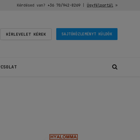
Kérdésed van?
+36 70/942-8269
|
Ügyfélportál
»
HÍRLEVELET KÉREK
SAJTÓKÖZLEMÉNYT KÜLDÖK
PCSOLAT