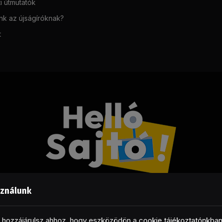
i útmutatók
unk az újságíróknak?
t
sználunk
Facebook
LinkedIn
X
RSS
(Twitter)
al hozzájárulsz ahhoz, hogy eszközödön a
cookie tájékoztatónkba