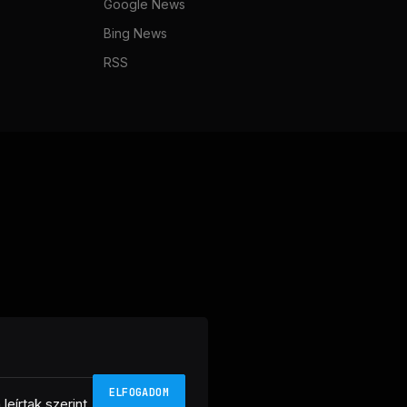
Google News
Bing News
RSS
ELFOGADOM
n
leírtak szerint