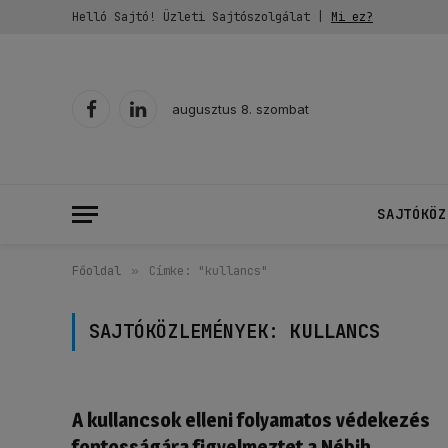
Helló Sajtó! Üzleti Sajtószolgálat |
Mi ez?
augusztus 8. szombat
Facebook
LinkedIn
SAJTÓKÖZ
Főoldal
»
Címke: "kullancs"
SAJTÓKÖZLEMÉNYEK:
KULLANCS
A kullancsok elleni folyamatos védekezés
fontosságára figyelmeztet a Nébih