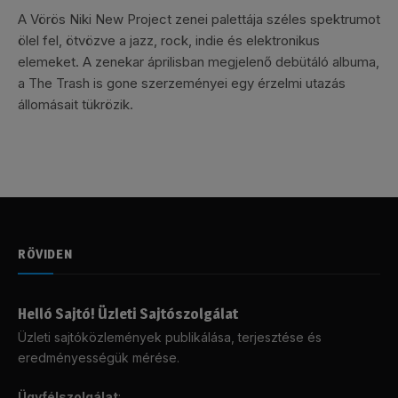
A Vörös Niki New Project zenei palettája széles spektrumot
ölel fel, ötvözve a jazz, rock, indie és elektronikus
elemeket. A zenekar áprilisban megjelenő debütáló albuma,
a The Trash is gone szerzeményei egy érzelmi utazás
állomásait tükrözik.
RÖVIDEN
Helló Sajtó! Üzleti Sajtószolgálat
Üzleti sajtóközlemények publikálása, terjesztése és
eredményességük mérése.
Ügyfélszolgálat
: