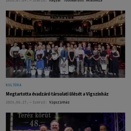
2026.07.09.
Szerző:
Magyar Tudományos Akadémia
KULTÚRA
Megtartotta évadzáró társulati ülését a Vígszínház
2026.06.17.
Szerző:
Vígszínház