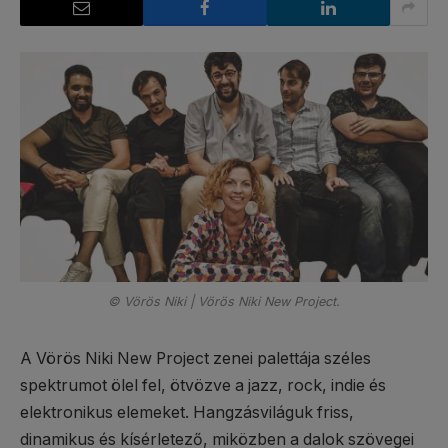
© Vörös Niki | Vörös Niki New Project.
A Vörös Niki New Project zenei palettája széles
spektrumot ölel fel, ötvözve a jazz, rock, indie és
elektronikus elemeket. Hangzásviláguk friss,
dinamikus és kísérletező, miközben a dalok szövegei