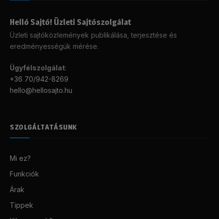
Helló Sajtó! Üzleti Sajtószolgálat
Üzleti sajtóközlemények publikálása, terjesztése és
eredményességük mérése.
Ügyfélszolgálat
:
+36 70/942-8269
hello@hellosajto.hu
SZOLGÁLTATÁSUNK
Mi ez?
Funkciók
Árak
Tippek