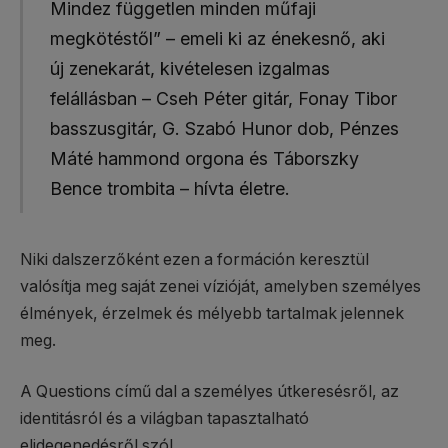
Mindez független minden műfaji
megkötéstől” – emeli ki az énekesnő, aki
új zenekarát, kivételesen izgalmas
felállásban – Cseh Péter gitár, Fonay Tibor
basszusgitár, G. Szabó Hunor dob, Pénzes
Máté hammond orgona és Táborszky
Bence trombita – hívta életre.
Niki dalszerzőként ezen a formáción keresztül
valósítja meg saját zenei vízióját, amelyben személyes
élmények, érzelmek és mélyebb tartalmak jelennek
meg.
A Questions című dal a személyes útkeresésről, az
identitásról és a világban tapasztalható
elidegenedésről szól.