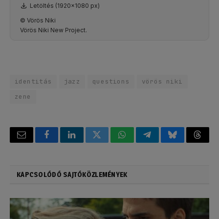
Letöltés (1920x1080 px)
© Vörös Niki
Vörös Niki New Project.
identitás
jazz
questions
vörös niki
zene
Email
Facebook
LinkedIn
Twitter
WhatsApp
Telegram
Bluesky
Threa
KAPCSOLÓDÓ SAJTÓKÖZLEMÉNYEK