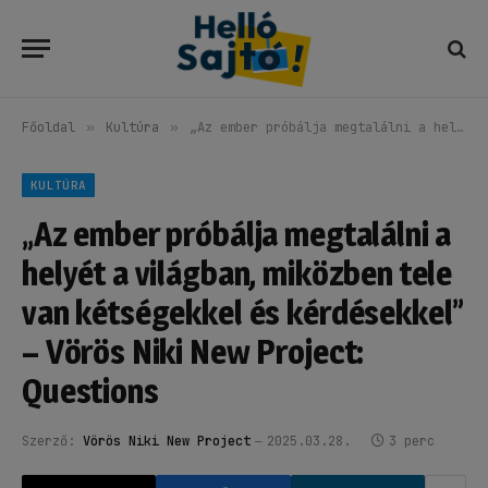
Főoldal
»
Kultúra
»
„Az ember próbálja megtalálni a helyét a világban, miközben tele van kétségekkel és kérdésekkel” – Vörös Niki New Project: Questions
KULTÚRA
„Az ember próbálja megtalálni a
helyét a világban, miközben tele
van kétségekkel és kérdésekkel”
– Vörös Niki New Project:
Questions
Szerző:
Vörös Niki New Project
2025.03.28.
3 perc