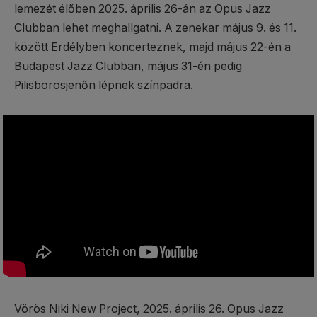
lemezét élőben 2025. április 26-án az Opus Jazz
Clubban lehet meghallgatni. A zenekar május 9. és 11.
között Erdélyben koncerteznek, majd május 22-én a
Budapest Jazz Clubban, május 31-én pedig
Pilisborosjenőn lépnek színpadra.
Vörös Niki New Project, 2025. április 26. Opus Jazz