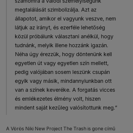
számomra a valódi személyiségünk
megtalálását szimbolizálja. Azt az
állapotot, amikor el vagyunk veszve, nem
látjuk az irányt, és ezerféle lehetőség
közül próbálunk választani anélkül, hogy
tudnánk, melyik illene hozzánk igazán.
Néha úgy érezzük, hogy döntenünk kell
egyetlen út vagy egyetlen szín mellett,
pedig valójában sosem leszünk csupán
egyik vagy másik, mindannyiunkban ott
van a színek keveréke. A forgatás vicces
és emlékezetes élmény volt, hiszen
mindent saját kezűleg valósítottunk meg.”
A Vörös Niki New Project The Trash is gone című