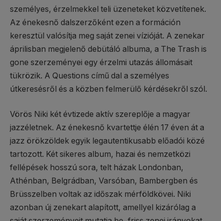
személyes, érzelmekkel teli üzeneteket közvetítenek.
Az énekesnő dalszerzőként ezen a formáción
keresztül valósítja meg saját zenei vízióját. A zenekar
áprilisban megjelenő debütáló albuma, a The Trash is
gone szerzeményei egy érzelmi utazás állomásait
tükrözik. A Questions című dal a személyes
útkeresésről és a közben felmerülő kérdésekről szól.
Vörös Niki két évtizede aktív szereplője a magyar
jazzéletnek. Az énekesnő kvartettje élén 17 éven át a
jazz örökzöldek egyik legautentikusabb előadói közé
tartozott. Két sikeres album, hazai és nemzetközi
fellépések hosszú sora, telt házak Londonban,
Athénban, Belgrádban, Varsóban, Bambergben és
Brüsszelben voltak az időszak mérföldkövei. Niki
azonban új zenekart alapított, amellyel kizárólag a
saját szerzeményeit mutatja be, friss zenei irányokat