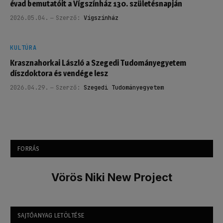
évad bemutatóit a Vígszínház 130. születésnapján
2026.05.04.
Szerző:
Vígszínház
KULTÚRA
Krasznahorkai László a Szegedi Tudományegyetem
díszdoktora és vendége lesz
2026.04.29.
Szerző:
Szegedi Tudományegyetem
FORRÁS
Vörös Niki New Project
SAJTÓANYAG LETÖLTÉSE