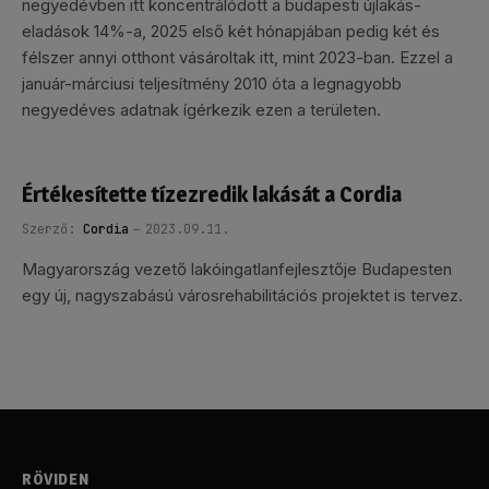
negyedévben itt koncentrálódott a budapesti újlakás-
eladások 14%-a, 2025 első két hónapjában pedig két és
félszer annyi otthont vásároltak itt, mint 2023-ban. Ezzel a
január-márciusi teljesítmény 2010 óta a legnagyobb
negyedéves adatnak ígérkezik ezen a területen.
Értékesítette tízezredik lakását a Cordia
Szerző:
Cordia
2023.09.11.
Magyarország vezető lakóingatlanfejlesztője Budapesten
egy új, nagyszabású városrehabilitációs projektet is tervez.
RÖVIDEN