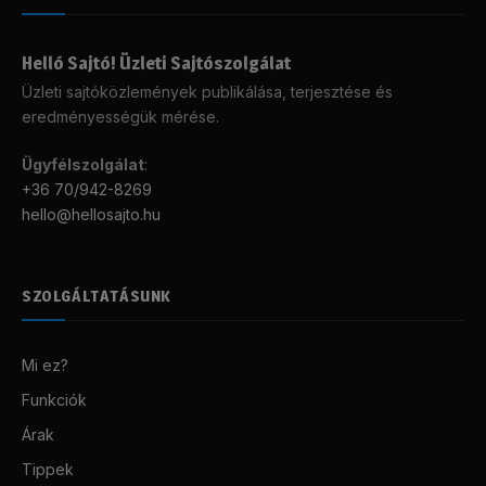
Helló Sajtó! Üzleti Sajtószolgálat
Üzleti sajtóközlemények publikálása, terjesztése és
eredményességük mérése.
Ügyfélszolgálat
:
+36 70/942-8269
hello@hellosajto.hu
SZOLGÁLTATÁSUNK
Mi ez?
Funkciók
Árak
Tippek