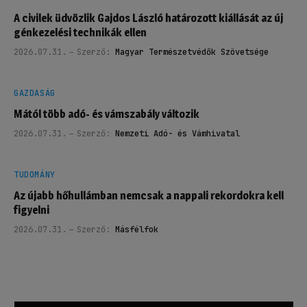
A civilek üdvözlik Gajdos László határozott kiállását az új
génkezelési technikák ellen
2026.07.31.
Szerző:
Magyar Természetvédők Szövetsége
GAZDASÁG
Mától több adó- és vámszabály változik
2026.07.31.
Szerző:
Nemzeti Adó- és Vámhivatal
TUDOMÁNY
Az újabb hőhullámban nemcsak a nappali rekordokra kell
figyelni
2026.07.31.
Szerző:
Másfélfok