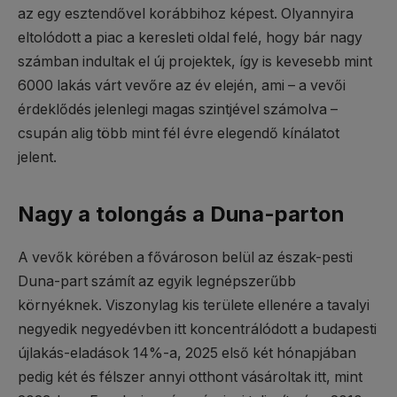
az egy esztendővel korábbihoz képest. Olyannyira
eltolódott a piac a keresleti oldal felé, hogy bár nagy
számban indultak el új projektek, így is kevesebb mint
6000 lakás várt vevőre az év elején, ami – a vevői
érdeklődés jelenlegi magas szintjével számolva –
csupán alig több mint fél évre elegendő kínálatot
jelent.
Nagy a tolongás a Duna-parton
A vevők körében a fővároson belül az észak-pesti
Duna-part számít az egyik legnépszerűbb
környéknek. Viszonylag kis területe ellenére a tavalyi
negyedik negyedévben itt koncentrálódott a budapesti
újlakás-eladások 14%-a, 2025 első két hónapjában
pedig két és félszer annyi otthont vásároltak itt, mint