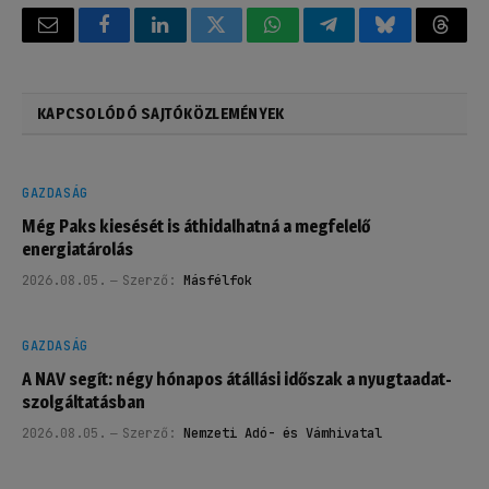
Email
Facebook
LinkedIn
Twitter
WhatsApp
Telegram
Bluesky
Threa
KAPCSOLÓDÓ SAJTÓKÖZLEMÉNYEK
GAZDASÁG
Még Paks kiesését is áthidalhatná a megfelelő
energiatárolás
2026.08.05.
Szerző:
Másfélfok
GAZDASÁG
A NAV segít: négy hónapos átállási időszak a nyugtaadat-
szolgáltatásban
2026.08.05.
Szerző:
Nemzeti Adó- és Vámhivatal