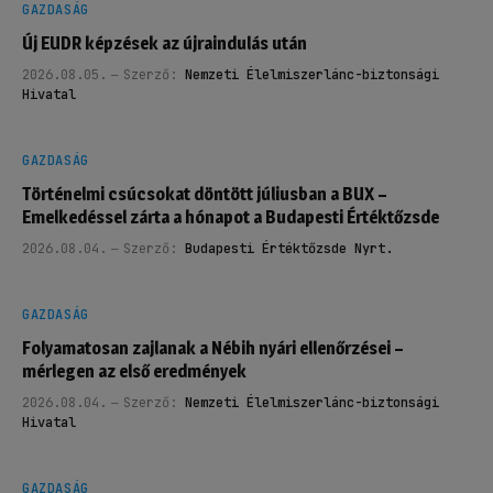
GAZDASÁG
Új EUDR képzések az újraindulás után
2026.08.05.
Szerző:
Nemzeti Élelmiszerlánc-biztonsági
Hivatal
GAZDASÁG
Történelmi csúcsokat döntött júliusban a BUX –
Emelkedéssel zárta a hónapot a Budapesti Értéktőzsde
2026.08.04.
Szerző:
Budapesti Értéktőzsde Nyrt.
GAZDASÁG
Folyamatosan zajlanak a Nébih nyári ellenőrzései –
mérlegen az első eredmények
2026.08.04.
Szerző:
Nemzeti Élelmiszerlánc-biztonsági
Hivatal
GAZDASÁG