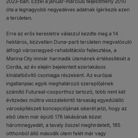
2023-ban. Ezzel a január-márciusi teljesítmény 2010
óta a legnagyobb negyedéves adatnak ígérkezik ezen
a területen.
Erre az erős keresletre válaszul kezdte meg a 14
hektáros, közvetlen Duna-parti területen megvalósuló
átfogó városnegyed-rehabilitációs fejlesztése, a
Marina City immár harmadik ütemének értékesítését a
Cordia, az év elején bejelentett ezerlakásos
kínálatbővítő csomagja részeként. Az európai
ingatlanpiac egyik meghatározó szereplőjének
számító Futureal-csoporthoz tartozó, több mint két
évtizedes múltra visszatekintő társaság egyedülálló
városépítészeti koncepciójának sikerét jelzi, hogy az
első ütem már épülő 178 lakásának közel
háromnegyedét, a tavaly ősszel meghirdetett, 185
otthonból álló második ütem felét már vagy