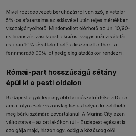
Mivel rozsdaövezeti beruházásról van szó, a vételár
5%-os áfatartalma az adásvétel után teljes mértékben
visszaigényelhető. Mindemellett elérhető az ún. 10/90-
es finanszírozási konstrukció is, vagyis már a vételár
csupán 10%-ával leköthető a kiszemelt otthon, a
fennmaradó 90%-ot pedig elég átadáskor rendezni.
Római-part hosszúságú sétány
épül ki a pesti oldalon
Budapest egyik legnagyobb természeti értéke a Duna,
ám a folyó csak viszonylag kevés helyen közelíthető
meg bárki számára zavartalanul. A Marina City ezen
változtatva – az ott lakókon túl – Budapest egészét is
szolgálja majd, hiszen egy, eddig a közösség elől