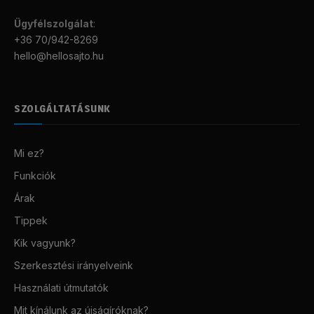
Ügyfélszolgálat
:
+36 70/942-8269
hello@hellosajto.hu
SZOLGÁLTATÁSUNK
Mi ez?
Funkciók
Árak
Tippek
Kik vagyunk?
Szerkesztési irányelveink
Használati útmutatók
Mit kínálunk az újságíróknak?