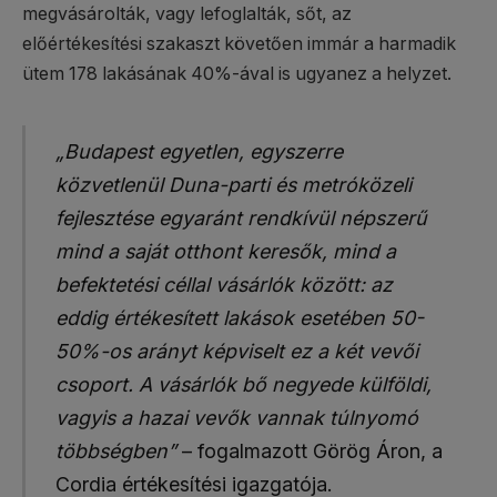
megvásárolták, vagy lefoglalták, sőt, az
előértékesítési szakaszt követően immár a harmadik
ütem 178 lakásának 40%-ával is ugyanez a helyzet.
„Budapest egyetlen, egyszerre
közvetlenül Duna-parti és metróközeli
fejlesztése egyaránt rendkívül népszerű
mind a saját otthont keresők, mind a
befektetési céllal vásárlók között: az
eddig értékesített lakások esetében 50-
50%-os arányt képviselt ez a két vevői
csoport. A vásárlók bő negyede külföldi,
vagyis a hazai vevők vannak túlnyomó
többségben”
– fogalmazott Görög Áron, a
Cordia értékesítési igazgatója.