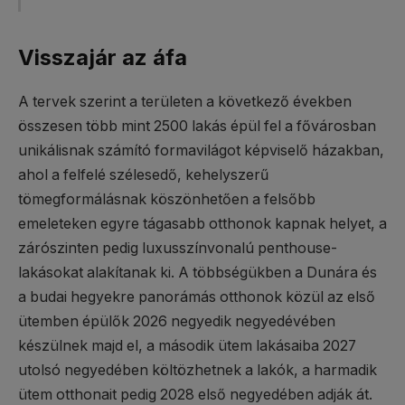
Visszajár az áfa
A tervek szerint a területen a következő években
összesen több mint 2500 lakás épül fel a fővárosban
unikálisnak számító formavilágot képviselő házakban,
ahol a felfelé szélesedő, kehelyszerű
tömegformálásnak köszönhetően a felsőbb
emeleteken egyre tágasabb otthonok kapnak helyet, a
zárószinten pedig luxusszínvonalú penthouse-
lakásokat alakítanak ki. A többségükben a Dunára és
a budai hegyekre panorámás otthonok közül az első
ütemben épülők 2026 negyedik negyedévében
készülnek majd el, a második ütem lakásaiba 2027
utolsó negyedében költözhetnek a lakók, a harmadik
ütem otthonait pedig 2028 első negyedében adják át.