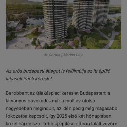
© Cordia | Marina City.
Az erős budapesti átlagot is felülmúlja az itt épülő
lakások iránti kereslet
Berobbant az újlakáspiaci kereslet Budapesten: a
látványos növekedés már a múlt év utolsó
negyedében megindult, az idén pedig még magasabb
fokozatba kapcsolt, így 2025 első két hónapjában
közel háromszor több új építésű otthon talált vevőre