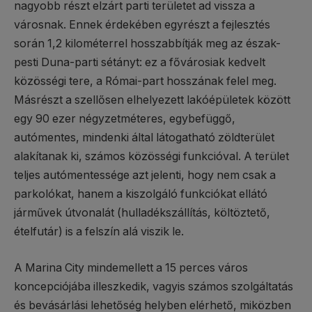
nagyobb részt elzárt parti területet ad vissza a
városnak. Ennek érdekében egyrészt a fejlesztés
során 1,2 kilométerrel hosszabbítják meg az észak-
pesti Duna-parti sétányt: ez a fővárosiak kedvelt
közösségi tere, a Római-part hosszának felel meg.
Másrészt a szellősen elhelyezett lakóépületek között
egy 90 ezer négyzetméteres, egybefüggő,
autómentes, mindenki által látogatható zöldterület
alakítanak ki, számos közösségi funkcióval. A terület
teljes autómentessége azt jelenti, hogy nem csak a
parkolókat, hanem a kiszolgáló funkciókat ellátó
járművek útvonalát (hulladékszállítás, költöztető,
ételfutár) is a felszín alá viszik le.
A Marina City mindemellett a 15 perces város
koncepciójába illeszkedik, vagyis számos szolgáltatás
és bevásárlási lehetőség helyben elérhető, miközben