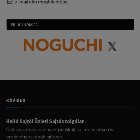
e-mail cím megtekintése
PR ÜGYNÖKSÉG
RÖVIDEN
Helló Sajtó! Üzleti Sajtószolgálat
Üzleti sajtóközlemények publikálása, terjesztése és
eredményességük mérése.