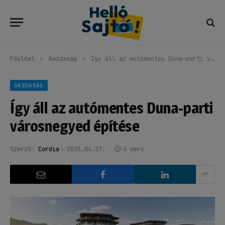
Főoldal
»
Gazdaság
»
Így áll az autómentes Duna-parti városnegyed építése
GAZDASÁG
Így áll az autómentes Duna-parti
városnegyed építése
Szerző:
Cordia
2025.04.17.
4 perc