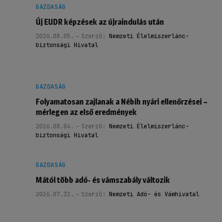
GAZDASÁG
Új EUDR képzések az újraindulás után
2026.08.05.
Szerző:
Nemzeti Élelmiszerlánc-
biztonsági Hivatal
GAZDASÁG
Folyamatosan zajlanak a Nébih nyári ellenőrzései –
mérlegen az első eredmények
2026.08.04.
Szerző:
Nemzeti Élelmiszerlánc-
biztonsági Hivatal
GAZDASÁG
Mától több adó- és vámszabály változik
2026.07.31.
Szerző:
Nemzeti Adó- és Vámhivatal