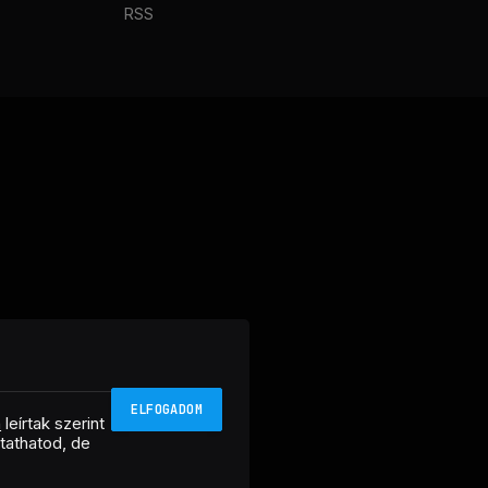
RSS
ELFOGADOM
n
leírtak szerint
ztathatod, de