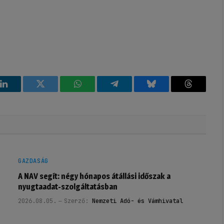
k
LinkedIn
Twitter
WhatsApp
Telegram
Bluesky
Threads
GAZDASÁG
A NAV segít: négy hónapos átállási időszak a
nyugtaadat-szolgáltatásban
2026.08.05.
Szerző:
Nemzeti Adó- és Vámhivatal