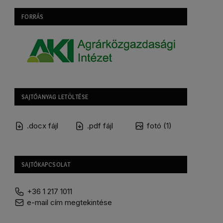
FORRÁS
SAJTÓANYAG LETÖLTÉSE
.docx fájl
.pdf fájl
fotó (1)
SAJTÓKAPCSOLAT
+36 1 217 1011
e-mail cím megtekintése