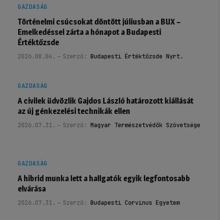
GAZDASÁG
Történelmi csúcsokat döntött júliusban a BUX –
Emelkedéssel zárta a hónapot a Budapesti
Értéktőzsde
2026.08.04.
Szerző:
Budapesti Értéktőzsde Nyrt.
GAZDASÁG
A civilek üdvözlik Gajdos László határozott kiállását
az új génkezelési technikák ellen
2026.07.31.
Szerző:
Magyar Természetvédők Szövetsége
GAZDASÁG
A hibrid munka lett a hallgatók egyik legfontosabb
elvárása
2026.07.31.
Szerző:
Budapesti Corvinus Egyetem