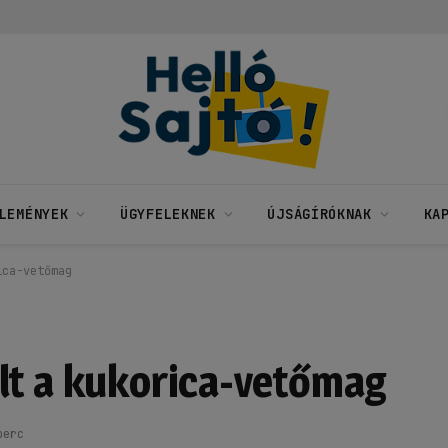
LEMÉNYEK
ÜGYFELEKNEK
ÚJSÁGÍRÓKNAK
KA
ica-vetőmag
lt a kukorica-vetőmag
perc