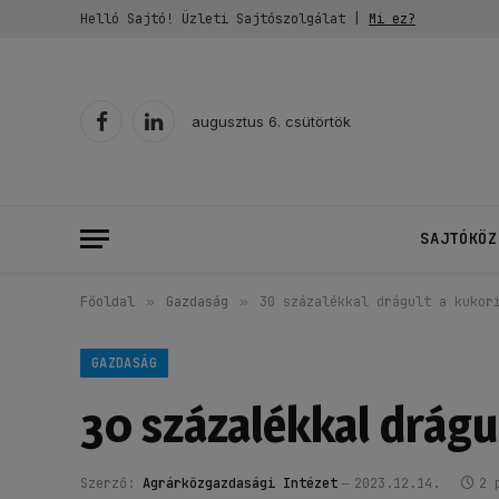
Helló Sajtó! Üzleti Sajtószolgálat |
Mi ez?
augusztus 6. csütörtök
Facebook
LinkedIn
SAJTÓKÖZ
Főoldal
»
Gazdaság
»
30 százalékkal drágult a kukor
GAZDASÁG
30 százalékkal drágu
Szerző:
Agrárközgazdasági Intézet
2023.12.14.
2 