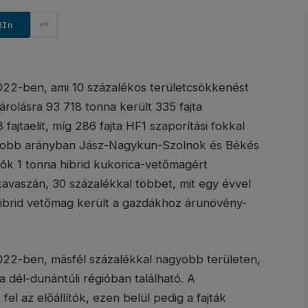
dIn
022-ben, ami 10 százalékos területcsökkenést
rolásra 93 718 tonna került 335 fajta
 fajtaelit, míg 286 fajta HF1 szaporítási fokkal
gyobb arányban Jász-Nagykun-Szolnok és Békés
lók 1 tonna hibrid kukorica-vetőmagért
tavaszán, 30 százalékkal többet, mit egy évvel
ibrid vetőmag került a gazdákhoz árunövény-
2022-ben, másfél százalékkal nagyobb területen,
a dél-dunántúli régióban található. A
fel az előállítók, ezen belül pedig a fajták