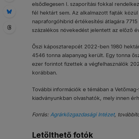
elsődlegesen I. szaporítási fokkal rendelkez
fél hektárt sem. Az alkalmazott fajták közül 
napraforgóhibrid értékesítési átlagára 7715
százalékos növekedést jelentett az előző év
Őszi káposztarepcét 2022-ben 1980 hektár s
4546 tonna alapanyag került. Egy tonna ősz
ezer forintot fizettek a végfelhasználók 20
korábban.
További információk e témában a Vetőmag-f
kiadványunkban olvashatók, mely innen érh
Forrás:
Agrárközgazdasági Intézet
, továbbít
Letölthető fotók