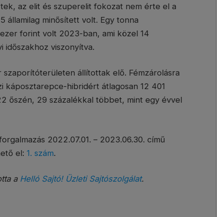
tek, az elit és szuperelit fokozat nem érte el a
5 államilag minősített volt. Egy tonna
 ezer forint volt 2023-ban, ami közel 14
i időszakhoz viszonyítva.
zaporítóterületen állítottak elő. Fémzárolásra
i káposztarepce-hibridért átlagosan 12 401
22 őszén, 29 százalékkal többet, mint egy évvel
orgalmazás 2022.07.01. – 2023.06.30. című
ető el:
1. szám
.
otta a
Helló Sajtó! Üzleti Sajtószolgálat
.