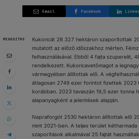
Email
Facebook
Linke
Kukoricát 28 327 hektáron szaporítottak 2
MEGOSZTÁS
mutatott az előző időszakhoz mérten. Fémzá
felhasználásával. Ebből 4 fajta szuperelit, 48
rendelkezett. Kukoricavetőmagot a legna
vármegyében állítottak elő. A végfelhaszná
átlagosan 2749 ezer forintot fizettek 2023 
korábban. 2023 tavaszán 19,5 ezer tonna h
alapanyagként a jelentések alapján.
Napraforgót 2530 hektáron állítottak elő 
mint 2021-ben. A teljes terület kétharmada 
szaporítások alkalmával 25 fajtát használtak 