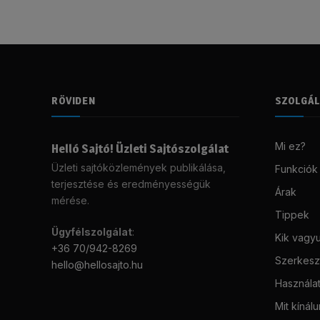
RÖVIDEN
SZOLGÁ
Mi ez?
Helló Sajtó! Üzleti Sajtószolgálat
Üzleti sajtóközlemények publikálása,
Funkciók
terjesztése és eredményességük
Árak
mérése.
Tippek
Ügyfélszolgálat
:
Kik vagy
+36 70/942-8269
Szerkeszt
hello@hellosajto.hu
Használat
Mit kínál