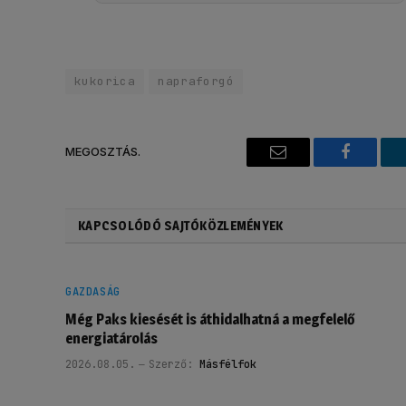
kukorica
napraforgó
MEGOSZTÁS.
Email
Faceboo
KAPCSOLÓDÓ SAJTÓKÖZLEMÉNYEK
GAZDASÁG
Még Paks kiesését is áthidalhatná a megfelelő
energiatárolás
2026.08.05.
Szerző:
Másfélfok