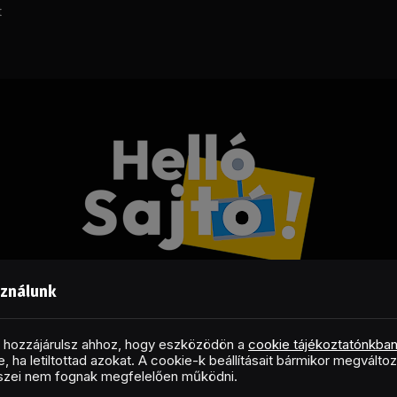
t
sználunk
Facebook
LinkedIn
X
RSS
(Twitter)
al hozzájárulsz ahhoz, hogy eszközödön a
cookie tájékoztatónkba
, ha letiltottad azokat. A cookie-k beállításait bármikor megválto
Copyright © 2026 Helló Sajtó! Üzleti Sajtószolgálat
észei nem fognak megfelelően működni.