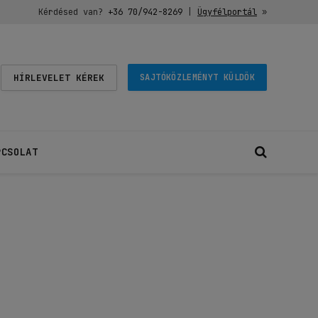
Kérdésed van?
+36 70/942-8269
|
Ügyfélportál
»
HÍRLEVELET KÉREK
SAJTÓKÖZLEMÉNYT KÜLDÖK
PCSOLAT