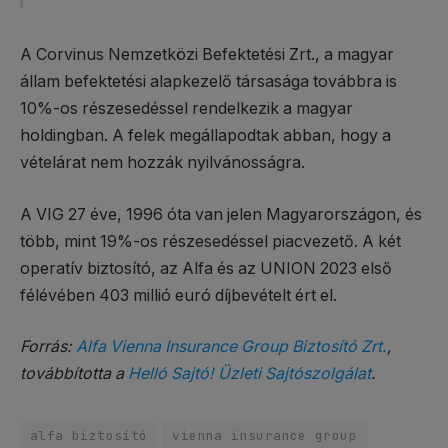
A Corvinus Nemzetközi Befektetési Zrt., a magyar
állam befektetési alapkezelő társasága továbbra is
10%-os részesedéssel rendelkezik a magyar
holdingban. A felek megállapodtak abban, hogy a
vételárat nem hozzák nyilvánosságra.
A VIG 27 éve, 1996 óta van jelen Magyarországon, és
több, mint 19%-os részesedéssel piacvezető. A két
operatív biztosító, az Alfa és az UNION 2023 első
félévében 403 millió euró díjbevételt ért el.
Forrás:
Alfa Vienna Insurance Group Biztosító Zrt.
,
továbbította a
Helló Sajtó! Üzleti Sajtószolgálat
.
alfa biztosító
vienna insurance group