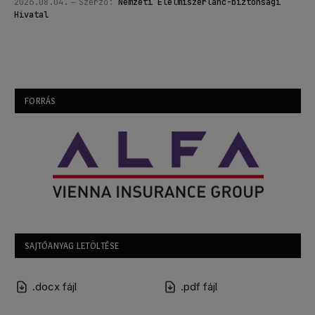
2026.08.04.
Szerző:
Nemzeti Élelmiszerlánc-biztonsági
Hivatal
FORRÁS
SAJTÓANYAG LETÖLTÉSE
.docx fájl
.pdf fájl