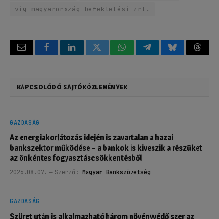
vig magyarország befektetési zrt.
Email
Facebook
LinkedIn
Twitter
WhatsApp
Telegram
Bluesky
Threa
KAPCSOLÓDÓ SAJTÓKÖZLEMÉNYEK
GAZDASÁG
Az energiakorlátozás idején is zavartalan a hazai
bankszektor működése – a bankok is kiveszik a részüket
az önkéntes fogyasztáscsökkentésből
2026.08.07.
Szerző:
Magyar Bankszövetség
GAZDASÁG
Szüret után is alkalmazható három növényvédő szer az