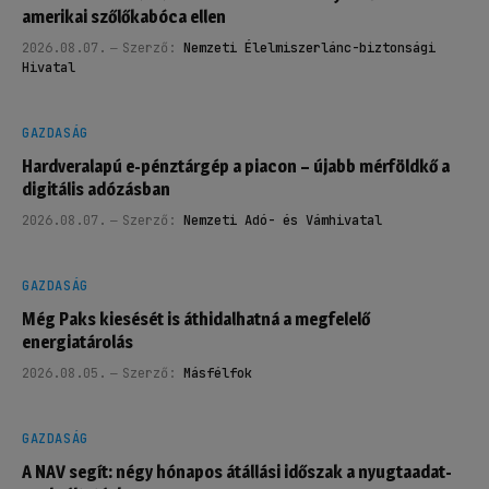
amerikai szőlőkabóca ellen
2026.08.07.
Szerző:
Nemzeti Élelmiszerlánc-biztonsági
Hivatal
GAZDASÁG
Hardveralapú e-pénztárgép a piacon – újabb mérföldkő a
digitális adózásban
2026.08.07.
Szerző:
Nemzeti Adó- és Vámhivatal
GAZDASÁG
Még Paks kiesését is áthidalhatná a megfelelő
energiatárolás
2026.08.05.
Szerző:
Másfélfok
GAZDASÁG
A NAV segít: négy hónapos átállási időszak a nyugtaadat-