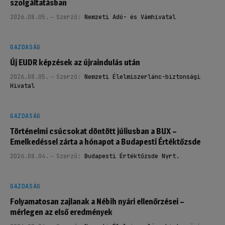
szolgáltatásban
2026.08.05.
Szerző:
Nemzeti Adó- és Vámhivatal
GAZDASÁG
Új EUDR képzések az újraindulás után
2026.08.05.
Szerző:
Nemzeti Élelmiszerlánc-biztonsági
Hivatal
GAZDASÁG
Történelmi csúcsokat döntött júliusban a BUX –
Emelkedéssel zárta a hónapot a Budapesti Értéktőzsde
2026.08.04.
Szerző:
Budapesti Értéktőzsde Nyrt.
GAZDASÁG
Folyamatosan zajlanak a Nébih nyári ellenőrzései –
mérlegen az első eredmények