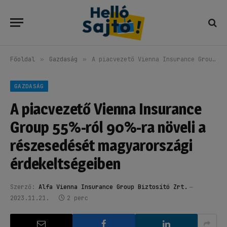
Főoldal
»
Gazdaság
»
A piacvezető Vienna Insurance Group 55%-ról 90%-ra növeli a részesedését magyarországi érdekeltségeiben
GAZDASÁG
A piacvezető Vienna Insurance
Group 55%-ról 90%-ra növeli a
részesedését magyarországi
érdekeltségeiben
Szerző:
Alfa Vienna Insurance Group Biztosító Zrt.
2023.11.21.
2 perc