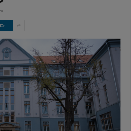
rc
dIn