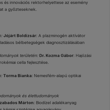
s és innovációs rektorhelyettese az esemény
kat a győzteseknek.
n:
Jójárt Boldizsár
: A plazminogén aktívátor
yulladásos bélbetegségek diagnosztizálásában
dományok területén:
Dr. Kozma Gábor
: Hajózási
kémiai cella fejlesztése.
:
Torma Bianka
: Nemesfém-alapú optikai
tudományok és élettudományok
Szabados Márton
: Biodízel adalékanyag
os kémiai szintézise agyagásvány