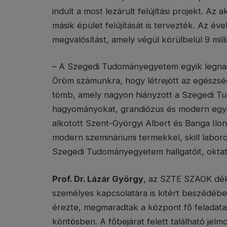
indult a most lezárult felújítási projekt. A
másik épület felújítását is tervezték. Az éve
megvalósítást, amely végül körülbelül 9 milli
– A Szegedi Tudományegyetem egyik legnag
Öröm számunkra, hogy létrejött az egészs
tömb, amely nagyon hiányzott a Szegedi T
hagyományokat, grandiózus és modern egysz
alkotott Szent-Györgyi Albert és Banga Ilon
modern szemináriumi termekkel, skill laboro
Szegedi Tudományegyetem hallgatóit, oktatói
Prof. Dr. Lázár György
, az SZTE SZAOK dék
személyes kapcsolatára is kitért beszédében
érezte, megmaradtak a központ fő feladatai,
köntösben. A főbejárat felett található jel