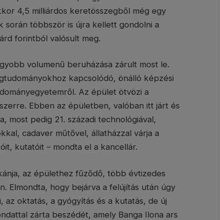
z akkor 4,5 milliárdos keretösszegből még egy
k során többször is újra kellett gondolni a
árd forintból valósult meg.
yobb volumenű beruházása zárult most le.
égtudományokhoz kapcsolódó, önálló képzési
udományegyetemről. Az épület ötvözi a
erre. Ebben az épületben, valóban itt járt és
a, most pedig 21. századi technológiával,
kkal, cadaver műtővel, állatházzal várja a
t, kutatóit – mondta el a kancellár.
ánja, az épülethez fűződő, több évtizedes
. Elmondta, hogy bejárva a felújítás után úgy
 az oktatás, a gyógyítás és a kutatás, de új
mondattal zárta beszédét, amely Banga Ilona ars