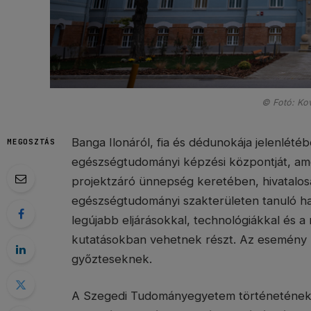
© Fotó: Ko
Banga Ilonáról, fia és dédunokája jelenlét
MEGOSZTÁS
egészségtudományi képzési központját, am
projektzáró ünnepség keretében, hivatalosan
egészségtudományi szakterületen tanuló ha
legújabb eljárásokkal, technológiákkal és 
kutatásokban vehetnek részt. Az esemény r
győzteseknek.
A Szegedi Tudományegyetem történetének eg