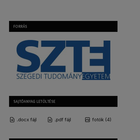
FORRÁS
SAJTÓANYAG LETÖLTÉSE
.docx fájl
.pdf fájl
fotók (4)