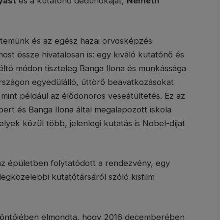
yást
és a kutatónő dédunokáját,
Németh
temünk és az egész hazai orvosképzés
ost össze hivatalosan is: egy kiváló kutatónő és
 méltó módon tiszteleg Banga Ilona és munkássága
országon egyedülálló, úttörő beavatkozásokat
int például az élődonoros veseátültetés. Ez az
ert és Banga Ilona által megalapozott iskola
lyek közül több, jelenlegi kutatás is Nobel-díjat
az épületben folytatódott a rendezvény, egy
legközelebbi kutatótársáról szóló kisfilm
szöntőjében elmondta, hogy 2016 decemberében