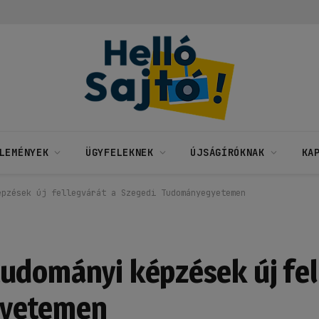
LEMÉNYEK
ÜGYFELEKNEK
ÚJSÁGÍRÓKNAK
KA
épzések új fellegvárát a Szegedi Tudományegyetemen
udományi képzések új fel
gyetemen