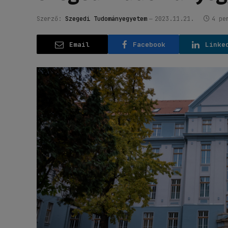
Szerző:
Szegedi Tudományegyetem
2023.11.21.
4 pe
Email
Facebook
Linke