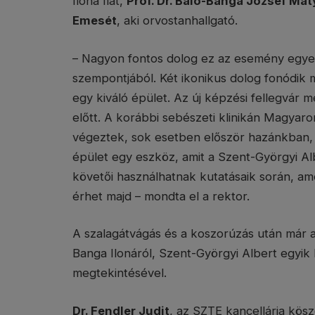
Ilona fiát,
Prof. Dr. Baló-Banga József Mát
Emesét
, aki orvostanhallgató.
– Nagyon fontos dolog ez az esemény egye
szempontjából. Két ikonikus dolog fonódik m
egy kiváló épület. Az új képzési fellegvár
előtt. A korábbi sebészeti klinikán Magyar
végeztek, sok esetben először hazánkban, m
épület egy eszköz, amit a Szent-Györgyi Alb
követői használhatnak kutatásaik során, ame
érhet majd – mondta el a rektor.
A szalagátvágás és a koszorúzás után már 
Banga Ilonáról, Szent-Györgyi Albert egyik 
megtekintésével.
Dr. Fendler Judit
, az SZTE kancellárja kö