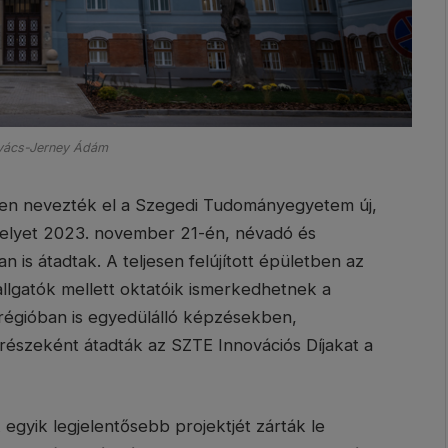
vács-Jerney Ádám
ében nevezték el a Szegedi Tudományegyetem új,
elyet 2023. november 21-én, névadó és
 is átadtak. A teljesen felújított épületben az
llgatók mellett oktatóik ismerkedhetnek a
a régióban is egyedülálló képzésekben,
észeként átadták az SZTE Innovációs Díjakat a
yik legjelentősebb projektjét zárták le