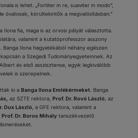
ala is lehet. „Fortiter in re, suaviter in modo”,
de óvatosak, körültekintők a megvalósításban.”
a Ilona fia, maga is az orvosi pályát választotta.
olatára, valamint a kutatóprofesszor asszony
is. Banga Ilona hagyatékából néhány egészen
ó kapcsán a Szegedi Tudományegyetemnek. Az
bert és első asszisztense, egyik legkiválóbb
evelek is szerepelnek.
tták ki a
Banga Ilona Emlékérmeket.
Banga
yás,
az SZTE rektora,
Prof. Dr. Rovó László
, az
r. Dux László
, a GFE rektora, valamint a
,
Prof. Dr. Boros Mihály
tanszékvezető
lismeréseket.