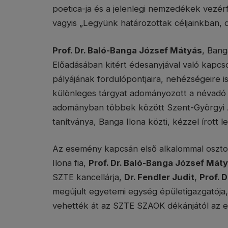
poetica-ja és a jelenlegi nemzedékek vezérfon
vagyis „Legyünk határozottak céljainkban, 
Prof. Dr. Baló-Banga József Mátyás
, Bang
Előadásában kitért édesanyjával való kapcs
pályájának fordulópontjaira, nehézségeire 
különleges tárgyat adományozott a névad
adományban többek között Szent-Györgyi Al
tanítványa, Banga Ilona közti, kézzel írott l
Az esemény kapcsán első alkalommal oszto
Ilona fia,
Prof. Dr. Baló-Banga József Mát
SZTE kancellárja,
Dr. Fendler Judit
,
Prof. D
megújult egyetemi egység épületigazgatója
vehették át az SZTE SZAOK dékánjától az e