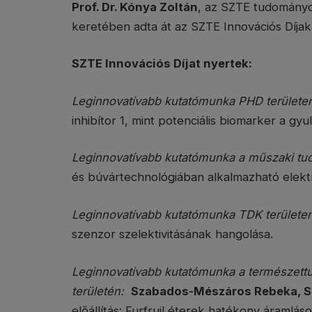
Prof. Dr. Kónya Zoltán
, az SZTE tudományo
keretében adta át az SZTE Innovációs Díja
SZTE Innovációs Díjat nyertek:
Leginnovatívabb kutatómunka PHD területe
inhibítor 1, mint potenciális biomarker a g
Leginnovatívabb kutatómunka a műszaki tu
és búvártechnológiában alkalmazható elektro
Leginnovatívabb kutatómunka TDK területen
szenzor szelektivitásának hangolása.
Leginnovatívabb kutatómunka a természet
területén:
Szabados-Mészáros Rebeka, 
előállítás: Furfruil éterek hatékony áramlás