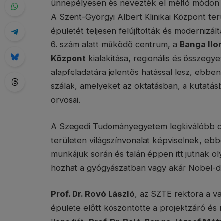
ünnepélyesen és nevezték el méltó módon 
A Szent-Györgyi Albert Klinikai Központ terü
épületét teljesen felújították és modernizál
6. szám alatt működő centrum, a
Banga Il
Központ
kialakítása, regionális és összegy
alapfeladatára jelentős hatással lesz, ebb
szálak, amelyeket az oktatásban, a kutatás
orvosai.
A Szegedi Tudományegyetem legkiválóbb orv
területen világszínvonalat képviselnek, eb
munkájuk során és talán éppen itt jutnak o
hozhat a gyógyászatban vagy akár Nobel-díj
Prof. Dr. Rovó László
, az SZTE rektora a 
épülete előtt köszöntötte a projektzáró é