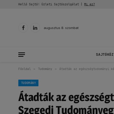
Helló Sajtó! Üzleti Sajtószolgálat |
Mi ez?
augusztus 8. szombat
Facebook
LinkedIn
SAJTÓKÖZ
Főoldal
»
Tudomány
»
Átadták az egészségtudományi k
TUDOMÁNY
Átadták az egészségt
Szegedi Tudománye