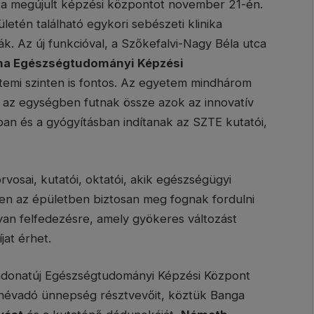
a megújult képzési központot november 21-én.
letén található egykori sebészeti klinika
ták. Az új funkcióval, a Szőkefalvi-Nagy Béla utca
ona Egészségtudományi Képzési
etemi szinten is fontos. Az egyetem mindhárom
en az egységben futnak össze azok az innovatív
ban és a gyógyításban indítanak az SZTE kutatói,
osai, kutatói, oktatói, akik egészségügyi
ben az épületben biztosan meg fognak fordulni
lyan felfedezésre, amely gyökeres változást
at érhet.
vadonatúj Egészségtudományi Képzési Központ
s névadó ünnepség résztvevőit, köztük Banga