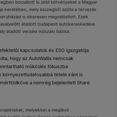
sszegben bocsátott ki zöld kötvényeket a Magyar
 keretében, mely összegből azóta a tervezés
 beruházást is sikeresen megvalósított. Ezek
tavalyelőtt átadott budapesti autókereskedése
aly átadott vecsési műszaki bázisa.
efektetői kapcsolatok és ESG igazgatója
ndta, hogy az AutoWallis nemcsak
fenntartható működés fókuszba
k környezettudatosabbá tétele iránt is
s mérföldköve a nemrég bejelentett Share
 projekteket, melyekkel a meglévő