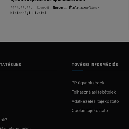
2026.08.05.
Szerző:
Nemzeti Élelmiszerlánc-
biztonsági Hivatal
LTATÁSUNK
TOVÁBBI INFORMÁCIÓK
PR ügynökségek
Felhasználási feltételek
Adatkezelési tájékoztató
Cookie tájékoztató
unk?
ési irányelveink