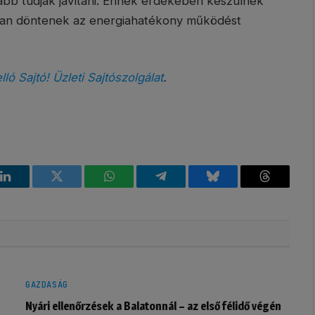
ább tudják javítani. Ennek érdekében készülnek
tosan döntenek az energiahatékony működést
lló Sajtó! Üzleti Sajtószolgálat
.
k
LinkedIn
Twitter
WhatsApp
Telegram
Bluesky
Threads
GAZDASÁG
Nyári ellenőrzések a Balatonnál – az első félidő végén