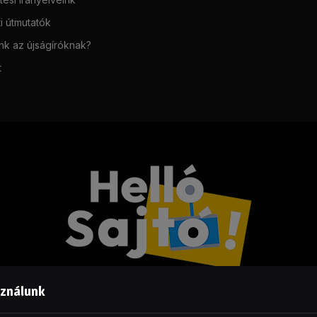
i útmutatók
unk az újságíróknak?
t
sználunk
Facebook
LinkedIn
X
RSS