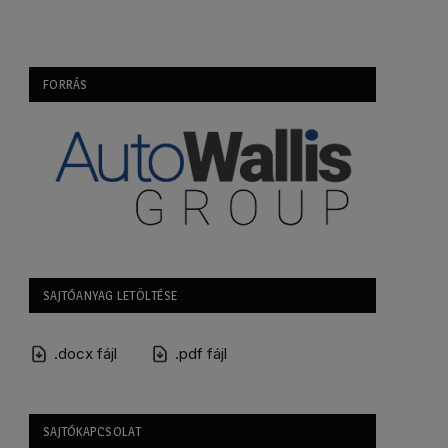
FORRÁS
SAJTÓANYAG LETÖLTÉSE
.docx fájl
.pdf fájl
SAJTÓKAPCSOLAT