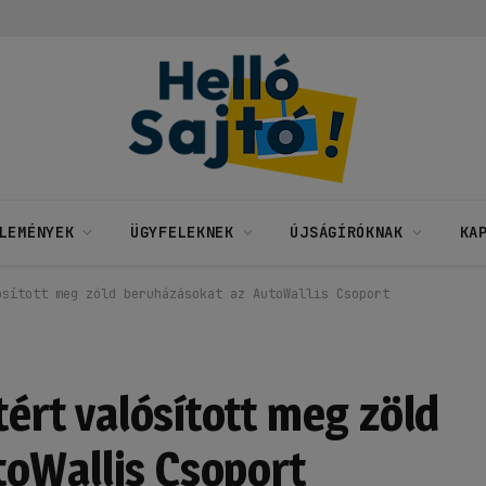
LEMÉNYEK
ÜGYFELEKNEK
ÚJSÁGÍRÓKNAK
KA
ósított meg zöld beruházásokat az AutoWallis Csoport
tért valósított meg zöld
oWallis Csoport