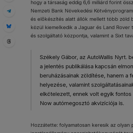
hogy a társaság eddig 6,6 milliárd forint ö
Nemzeti Bank Növekedési Kötvényprogramja
és előkészítés alatt állók mellett több zöld
közül kiemelkedik a Jaguar és Land Rover 
és szolgáltató központja, valamint a Sixt tav
Székely Gábor, az AutoWallis Nyrt. b
a jelentés publikálása kapcsán elmo
beruházásainak zöldítése, hanem a 
helyezése, valamint szolgáltatásaina
elkötelezett, ennek volt egyik fonto
Now autómegosztó akvizíciója is.
Hozzátette: folyamatosan keresik az olyan