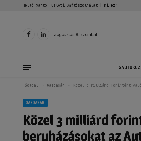
Helló Sajtó! Üzleti Sajtószolgálat |
Mi ez?
augusztus 8. szombat
Facebook
LinkedIn
SAJTÓKÖZ
Főoldal
»
Gazdaság
»
Közel 3 milliárd forintért val
GAZDASÁG
Közel 3 milliárd forin
beruházásokat az Aut