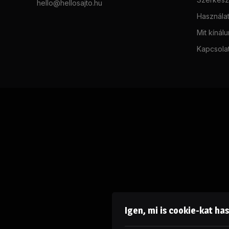
hello@hellosajto.hu
Használat
Mit kínál
Kapcsola
Igen, mi is cookie-kat ha