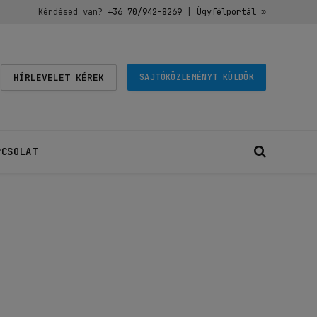
Kérdésed van?
+36 70/942-8269
|
Ügyfélportál
»
HÍRLEVELET KÉREK
SAJTÓKÖZLEMÉNYT KÜLDÖK
PCSOLAT