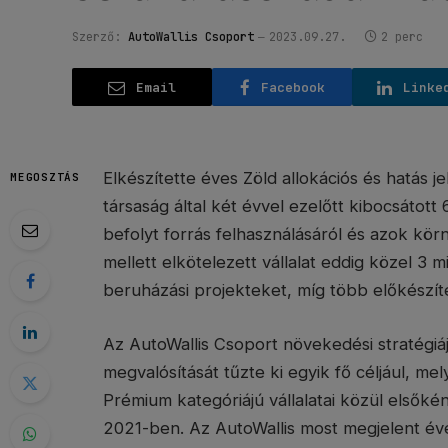
Szerző:
AutoWallis Csoport
2023.09.27.
2 perc
Email
Facebook
Linke
Elkészítette éves Zöld allokációs és hatás j
MEGOSZTÁS
társaság által két évvel ezelőtt kibocsátott 
befolyt forrás felhasználásáról és azok kör
mellett elkötelezett vállalat eddig közel 3 m
beruházási projekteket, míg több előkészít
Az AutoWallis Csoport növekedési stratégiá
megvalósítását tűzte ki egyik fő céljául, 
Prémium kategóriájú vállalatai közül elsőké
2021-ben. Az AutoWallis most megjelent éves