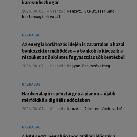
karcsúdíszbogár
2026.08.08.
Szerző:
Nemzeti Élelmiszerlánc-
biztonsági Hivatal
GAZDASÁG
Az energiakorlátozás idején is zavartalan a hazai
bankszektor működése – a bankok is kiveszik a
részüket az önkéntes fogyasztáscsökkentésből
2026.08.07.
Szerző:
Magyar Bankszövetség
GAZDASÁG
Hardveralapú e-pénztárgép a piacon – újabb
mérföldkő a digitális adózásban
2026.08.07.
Szerző:
Nemzeti Adó- és Vámhivatal
GAZDASÁG
A NAV segít: négy hónapos átállási időszak a