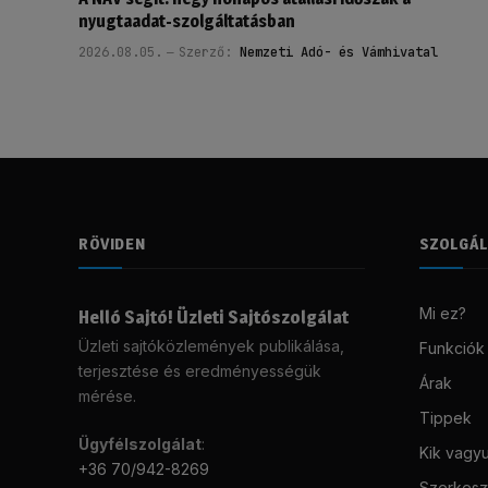
nyugtaadat-szolgáltatásban
2026.08.05.
Szerző:
Nemzeti Adó- és Vámhivatal
RÖVIDEN
SZOLGÁ
Mi ez?
Helló Sajtó! Üzleti Sajtószolgálat
Üzleti sajtóközlemények publikálása,
Funkciók
terjesztése és eredményességük
Árak
mérése.
Tippek
Ügyfélszolgálat
:
Kik vagy
+36 70/942-8269
Szerkeszt