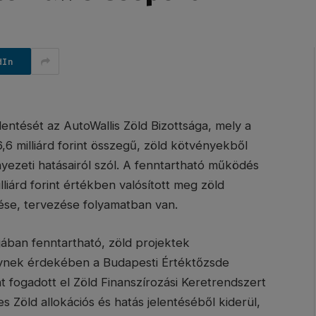
dIn
elentését az AutoWallis Zöld Bizottsága, mely a
6,6 milliárd forint összegű, zöld kötvényekből
nyezeti hatásairól szól. A fenntartható működés
illiárd forint értékben valósított meg zöld
ése, tervezése folyamatban van.
jában fenntartható, zöld projektek
melynek érdekében a Budapesti Értéktőzsde
nt fogadott el Zöld Finanszírozási Keretrendszert
 Zöld allokációs és hatás jelentéséből kiderül,