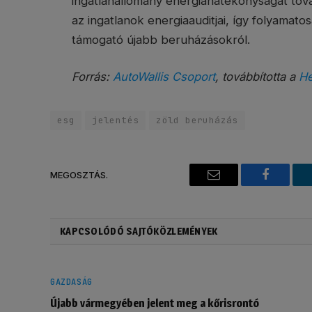
ingatlanállomány energiahatékonyságát tov
az ingatlanok energiaauditjai, így folyama
támogató újabb beruházásokról.
Forrás:
AutoWallis Csoport
, továbbította a
He
esg
jelentés
zöld beruházás
MEGOSZTÁS.
Email
Faceboo
KAPCSOLÓDÓ SAJTÓKÖZLEMÉNYEK
GAZDASÁG
Újabb vármegyében jelent meg a kőrisrontó