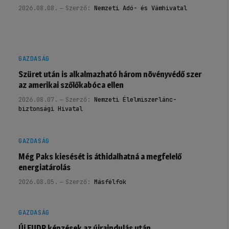
2026.08.08.
Szerző:
Nemzeti Adó- és Vámhivatal
GAZDASÁG
Szüret után is alkalmazható három növényvédő szer
az amerikai szőlőkabóca ellen
2026.08.07.
Szerző:
Nemzeti Élelmiszerlánc-
biztonsági Hivatal
GAZDASÁG
Még Paks kiesését is áthidalhatná a megfelelő
energiatárolás
2026.08.05.
Szerző:
Másfélfok
GAZDASÁG
Új EUDR képzések az újraindulás után