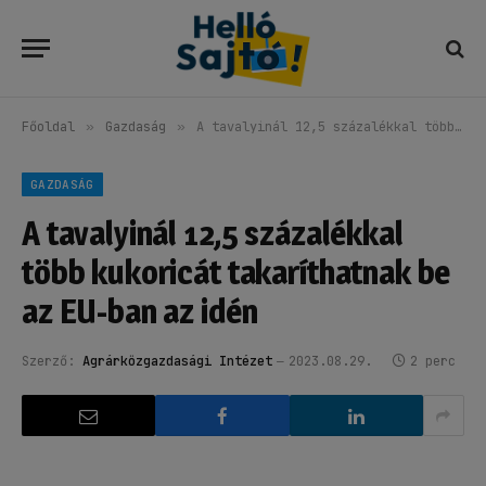
Főoldal
»
Gazdaság
»
A tavalyinál 12,5 százalékkal több kukoricát takaríthatnak be az EU-ban az idén
GAZDASÁG
A tavalyinál 12,5 százalékkal
több kukoricát takaríthatnak be
az EU-ban az idén
Szerző:
Agrárközgazdasági Intézet
2023.08.29.
2 perc