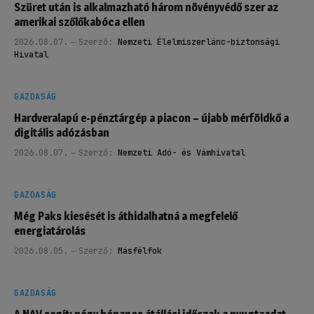
Szüret után is alkalmazható három növényvédő szer az
amerikai szőlőkabóca ellen
2026.08.07.
Szerző:
Nemzeti Élelmiszerlánc-biztonsági
Hivatal
GAZDASÁG
Hardveralapú e-pénztárgép a piacon – újabb mérföldkő a
digitális adózásban
2026.08.07.
Szerző:
Nemzeti Adó- és Vámhivatal
GAZDASÁG
Még Paks kiesését is áthidalhatná a megfelelő
energiatárolás
2026.08.05.
Szerző:
Másfélfok
GAZDASÁG