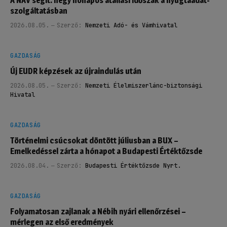
A NAV segít: négy hónapos átállási időszak a nyugtaadat-
szolgáltatásban
2026.08.05.
Szerző:
Nemzeti Adó- és Vámhivatal
GAZDASÁG
Új EUDR képzések az újraindulás után
2026.08.05.
Szerző:
Nemzeti Élelmiszerlánc-biztonsági
Hivatal
GAZDASÁG
Történelmi csúcsokat döntött júliusban a BUX –
Emelkedéssel zárta a hónapot a Budapesti Értéktőzsde
2026.08.04.
Szerző:
Budapesti Értéktőzsde Nyrt.
GAZDASÁG
Folyamatosan zajlanak a Nébih nyári ellenőrzései –
mérlegen az első eredmények