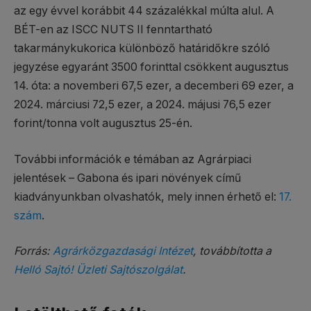
az egy évvel korábbit 44 százalékkal múlta alul. A
BÉT-en az ISCC NUTS II fenntartható
takarmánykukorica különböző határidőkre szóló
jegyzése egyaránt 3500 forinttal csökkent augusztus
14. óta: a novemberi 67,5 ezer, a decemberi 69 ezer, a
2024. márciusi 72,5 ezer, a 2024. májusi 76,5 ezer
forint/tonna volt augusztus 25-én.
További információk e témában az Agrárpiaci
jelentések – Gabona és ipari növények című
kiadványunkban olvashatók, mely innen érhető el:
17.
szám
.
Forrás:
Agrárközgazdasági Intézet
, továbbította a
Helló Sajtó! Üzleti Sajtószolgálat
.