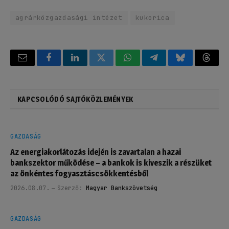
agrárközgazdasági intézet
kukorica
Email
Facebook
LinkedIn
Twitter
WhatsApp
Telegram
Bluesky
Threa
KAPCSOLÓDÓ SAJTÓKÖZLEMÉNYEK
GAZDASÁG
Az energiakorlátozás idején is zavartalan a hazai
bankszektor működése – a bankok is kiveszik a részüket
az önkéntes fogyasztáscsökkentésből
2026.08.07.
Szerző:
Magyar Bankszövetség
GAZDASÁG