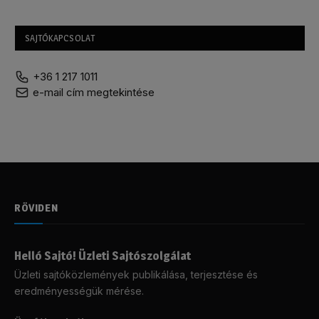
SAJTÓKAPCSOLAT
+36 1 217 1011
e-mail cím megtekintése
RÖVIDEN
Helló Sajtó! Üzleti Sajtószolgálat
Üzleti sajtóközlemények publikálása, terjesztése és
eredményességük mérése.