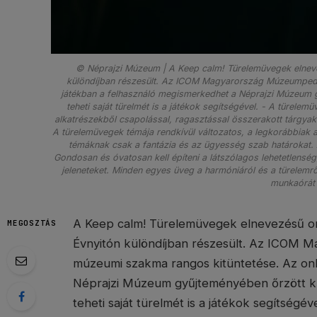
© Néprajzi Múzeum | A Keep calm! Türelemüvegek elnev
különdíjban részesült. Az ICOM Magyarország Múzeumpedag
játékban a felhasználó megismerkedhet a Néprajzi Múzeum 
teheti saját türelmét is a játékok segítségével. - A türele
alkatrészekből csapolással, ragasztással összerakott tárgyakk
A türelemüvegek témája rendkívül változatos, a legkorábbiak a
témáknak csak a fantázia és az ügyesség szab határokat. Ah
Gondosan és óvatosan kell építeni a látszólagos lehetetlensé
jeleneteket. Minden egyes üveg a harmóniáról és a türelemr
munkaórát 
A Keep calm! Türelemüvegek elnevezésű on
MEGOSZTÁS
Évnyitón különdíjban részesült. Az ICOM 
múzeumi szakma rangos kitüntetése. Az onl
Néprajzi Múzeum gyűjteményében őrzött k
teheti saját türelmét is a játékok segítségéve