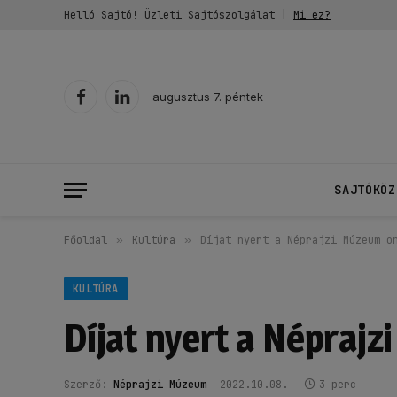
Helló Sajtó! Üzleti Sajtószolgálat |
Mi ez?
augusztus 7. péntek
Facebook
LinkedIn
SAJTÓKÖZ
Főoldal
»
Kultúra
»
Díjat nyert a Néprajzi Múzeum o
KULTÚRA
Díjat nyert a Néprajz
Szerző:
Néprajzi Múzeum
2022.10.08.
3 perc