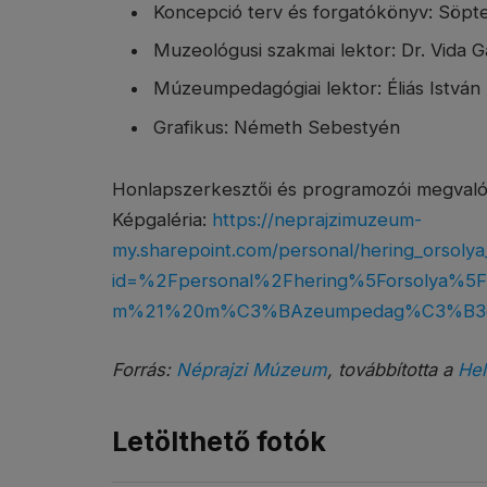
Koncepció terv és forgatókönyv: Söpte
Muzeológusi szakmai lektor: Dr. Vida Ga
Múzeumpedagógiai lektor: Éliás István
Grafikus: Németh Sebestyén
Honlapszerkesztői és programozói megvalós
Képgaléria:
https://neprajzimuzeum-
my.sharepoint.com/personal/hering_orsolya
id=%2Fpersonal%2Fhering%5Forsolya%
m%21%20m%C3%BAzeumpedag%C3%B3gi
Forrás:
Néprajzi Múzeum
, továbbította a
Hel
Letölthető fotók