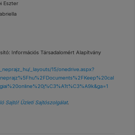
i Eszter
briella
ító: Információs Társadalomért Alapítvány
_neprajz_hu/_layouts/15/onedrive.aspx?
5Fneprajz%5Fhu%2FDocuments%2FKeep%20cal
ai%20online%20j%C3%A1t%C3%A9k&ga=1
ló Sajtó! Üzleti Sajtószolgálat
.