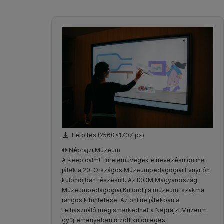
Letöltés (2560x1707 px)
© Néprajzi Múzeum
A Keep calm! Türelemüvegek elnevezésű online
játék a 20. Országos Múzeumpedagógiai Évnyitón
különdíjban részesült. Az ICOM Magyarország
Múzeumpedagógiai Különdíj a múzeumi szakma
rangos kitüntetése. Az online játékban a
felhasználó megismerkedhet a Néprajzi Múzeum
gyűjteményében őrzött különleges