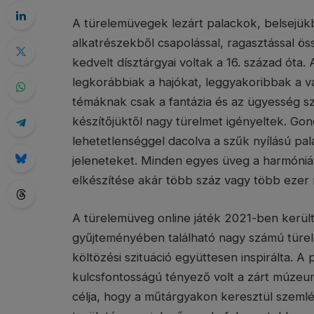
A türelemüvegek lezárt palackok, belsejük
alkatrészekből csapolással, ragasztással ös
kedvelt dísztárgyai voltak a 16. század óta
legkorábbiak a hajókat, leggyakoribbak a v
témáknak csak a fantázia és az ügyesség sza
készítőjüktől nagy türelmet igényeltek. Gon
lehetetlenséggel dacolva a szűk nyílású pa
jeleneteket. Minden egyes üveg a harmóniár
elkészítése akár több száz vagy több ezer 
A türelemüveg online játék 2021-ben került
gyűjteményében található nagy számú türel
költözési szituáció együttesen inspirálta. 
kulcsfontosságú tényező volt a zárt múzeum 
célja, hogy a műtárgyakon keresztül szemlé