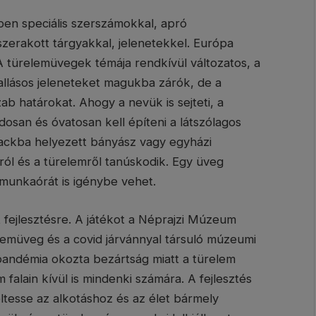
ben speciális szerszámokkal, apró
szerakott tárgyakkal, jelenetekkel. Európa
. A türelemüvegek témája rendkívül változatos, a
allásos jeleneteket magukba zárók, de a
b határokat. Ahogy a nevük is sejteti, a
dosan és óvatosan kell építeni a látszólagos
lackba helyezett bányász vagy egyházi
ól és a türelemről tanúskodik. Egy üveg
munkaórát is igénybe vehet.
 fejlesztésre. A játékot a Néprajzi Múzeum
emüveg és a covid járvánnyal társuló múzeumi
A pandémia okozta bezártság miatt a türelem
falain kívül is mindenki számára. A fejlesztés
ltesse az alkotáshoz és az élet bármely