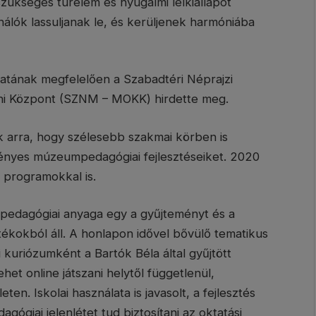
ükséges türelem és nyugalmi lelkiállapot
álók lassuljanak le, és kerüljenek harmóniába
latának megfelelően a Szabadtéri Néprajzi
i Központ (SZNM – MOKK) hirdette meg.
k arra, hogy szélesebb szakmai körben is
ényes múzeumpedagógiai fejlesztéseiket. 2020
 programokkal is.
edagógiai anyaga egy a gyűjteményt és a
ékokból áll. A honlapon idővel bővülő tematikus
i kuriózumként a Bartók Béla által gyűjtött
ehet online játszani helytől függetlenül,
ten. Iskolai használata is javasolt, a fejlesztés
giai jelenlétet tud biztosítani az oktatási