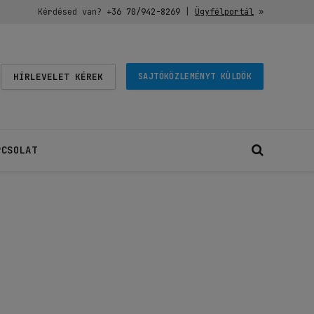
Kérdésed van?
+36 70/942-8269
|
Ügyfélportál
»
HÍRLEVELET KÉREK
SAJTÓKÖZLEMÉNYT KÜLDÖK
PCSOLAT