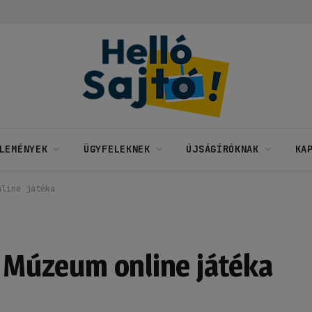
LEMÉNYEK
ÜGYFELEKNEK
ÚJSÁGÍRÓKNAK
KA
nline játéka
i Múzeum online játéka