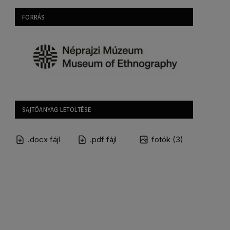
FORRÁS
SAJTÓANYAG LETÖLTÉSE
.docx fájl
.pdf fájl
fotók (3)