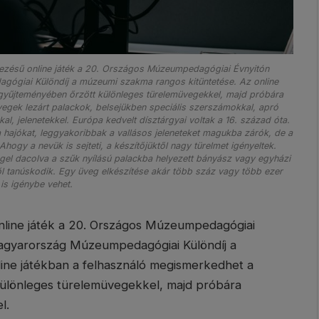
ezésű online játék a 20. Országos Múzeumpedagógiai Évnyitón
ógiai Különdíj a múzeumi szakma rangos kitüntetése. Az online
gyűjteményében őrzött különleges türelemüvegekkel, majd próbára
müvegek lezárt palackok, belsejükben speciális szerszámokkal, apró
al, jelenetekkel. Európa kedvelt dísztárgyai voltak a 16. század óta.
 hajókat, leggyakoribbak a vallásos jeleneteket magukba zárók, de a
ogy a nevük is sejteti, a készítőjüktől nagy türelmet igényeltek.
ggel dacolva a szűk nyílású palackba helyezett bányász vagy egyházi
ől tanúskodik. Egy üveg elkészítése akár több száz vagy több ezer
is igénybe vehet.
line játék a 20. Országos Múzeumpedagógiai
Magyarország Múzeumpedagógiai Különdíj a
ine játékban a felhasználó megismerkedhet a
ülönleges türelemüvegekkel, majd próbára
l.