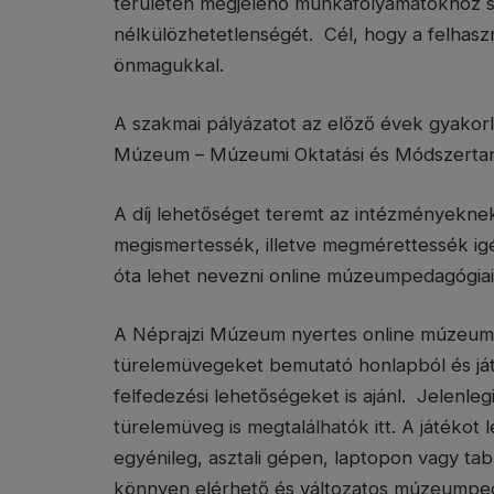
területén megjelenő munkafolyamatokhoz sz
nélkülözhetetlenségét. Cél, hogy a felhaszn
önmagukkal.
A szakmai pályázatot az előző évek gyakor
Múzeum – Múzeumi Oktatási és Módszertan
A díj lehetőséget teremt az intézményekne
megismertessék, illetve megmérettessék ig
óta lehet nevezni online múzeumpedagógiai
A Néprajzi Múzeum nyertes online múzeump
türelemüvegeket bemutató honlapból és ját
felfedezési lehetőségeket is ajánl. Jelenleg
türelemüveg is megtalálhatók itt. A játékot l
egyénileg, asztali gépen, laptopon vagy table
könnyen elérhető és változatos múzeumpedagó