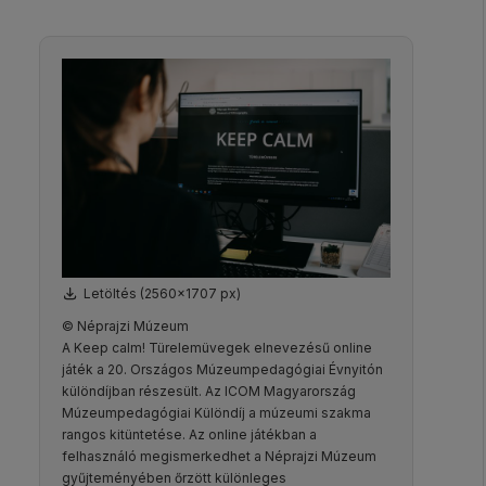
Letöltés (2560x1707 px)
© Néprajzi Múzeum
A Keep calm! Türelemüvegek elnevezésű online
játék a 20. Országos Múzeumpedagógiai Évnyitón
különdíjban részesült. Az ICOM Magyarország
Múzeumpedagógiai Különdíj a múzeumi szakma
rangos kitüntetése. Az online játékban a
felhasználó megismerkedhet a Néprajzi Múzeum
gyűjteményében őrzött különleges