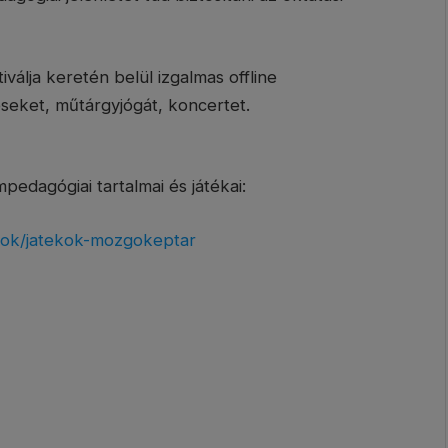
lja keretén belül izgalmas offline
éseket, műtárgyjógát, koncertet.
dagógiai tartalmai és játékai:
agok/jatekok-mozgokeptar