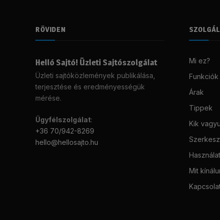
RÖVIDEN
SZOLGÁ
Mi ez?
Helló Sajtó! Üzleti Sajtószolgálat
Üzleti sajtóközlemények publikálása,
Funkciók
terjesztése és eredményességük
Árak
mérése.
Tippek
Ügyfélszolgálat
:
Kik vagy
+36 70/942-8269
Szerkeszt
hello@hellosajto.hu
Használat
Mit kínál
Kapcsola