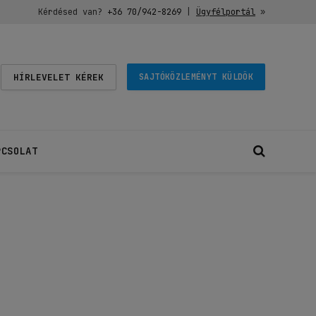
Kérdésed van?
+36 70/942-8269
|
Ügyfélportál
»
HÍRLEVELET KÉREK
SAJTÓKÖZLEMÉNYT KÜLDÖK
PCSOLAT