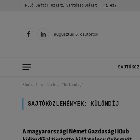
Helló Sajtó! Üzleti Sajtószolgálat |
Mi ez?
augusztus 6. csütörtök
Facebook
LinkedIn
SAJTÓKÖZ
Főoldal
»
Címke: "különdíj"
SAJTÓKÖZLEMÉNYEK:
KÜLÖNDÍJ
A magyarországi Német Gazdasági Klub
különdíjjal tüntette ki Matolcsy Györgyöt