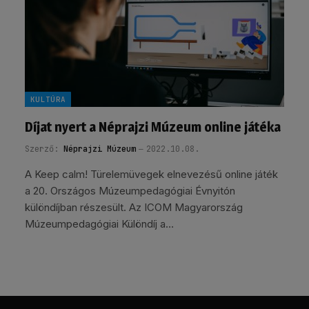
KULTÚRA
Díjat nyert a Néprajzi Múzeum online játéka
Szerző:
Néprajzi Múzeum
2022.10.08.
A Keep calm! Türelemüvegek elnevezésű online játék
a 20. Országos Múzeumpedagógiai Évnyitón
különdíjban részesült. Az ICOM Magyarország
Múzeumpedagógiai Különdíj a…