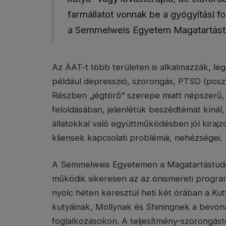
farmállatot vonnak be a gyógyítási fo
a Semmelweis Egyetem Magatartástu
Az ÁAT-t több területen is alkalmazzák, l
például depresszió, szorongás, PTSD (posz
Részben „jégtörő” szerepe miatt népszerű,
feloldásában, jelenlétük beszédtémát kínál, s
állatokkal való együttműködésben jól kiraj
kliensek kapcsolati problémái, nehézségei.
A Semmelweis Egyetemen a Magatartástudo
működik sikeresen az az önismereti progra
nyolc héten keresztül heti két órában a Ku
kutyáinak, Mollynak és Shiningnek a bevon
foglalkozásokon. A teljesítmény-szorongás