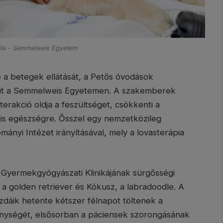
ila - Semmelweis Egyetem
 a betegek ellátását, a Petős óvodások
jait a Semmelweis Egyetemen. A szakemberek
nterakció oldja a feszültséget, csökkenti a
ális egészségre. Ősszel egy nemzetközileg
mányi Intézet irányításával, mely a lovasterápia
 Gyermekgyógyászati Klinikájának sürgősségi
 a golden retriever és Kókusz, a labradoodle. A
zdáik hetente kétszer félnapot töltenek a
kenységét, elsősorban a páciensek szorongásának