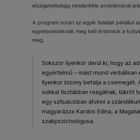
elszigeteltségig mindenféle problémával jel
A program során az egyik feladat például 
egyetemistáknak meg kell értetniük a kutyáv
meg.
Sokszor ilyenkor derül ki, hogy az 
egyértelmű – mást mond verbálisan 
ilyenkor bizony befalja a csemegét. A
sokkal tisztábban reagálnak, tükröt t
egy szituációban átvinni a szándékun
magyarázza Kardos Edina, a Magatart
szakpszichológusa.