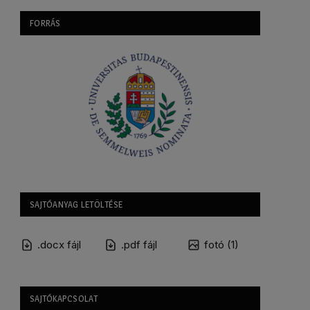
FORRÁS
SAJTÓANYAG LETÖLTÉSE
.docx fájl
.pdf fájl
fotó (1)
SAJTÓKAPCSOLAT