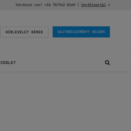
Kérdésed van?
+36 70/942-8269
|
Ügyfélportál
»
HÍRLEVELET KÉREK
SAJTÓKÖZLEMÉNYT KÜLDÖK
PCSOLAT