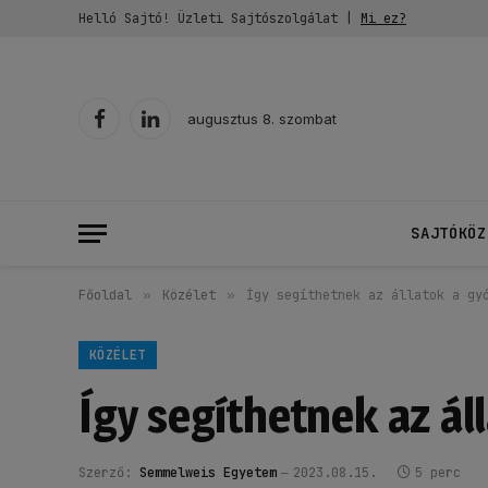
Helló Sajtó! Üzleti Sajtószolgálat |
Mi ez?
augusztus 8. szombat
Facebook
LinkedIn
SAJTÓKÖZ
Főoldal
»
Közélet
»
Így segíthetnek az állatok a gy
KÖZÉLET
Így segíthetnek az á
Szerző:
Semmelweis Egyetem
2023.08.15.
5 perc