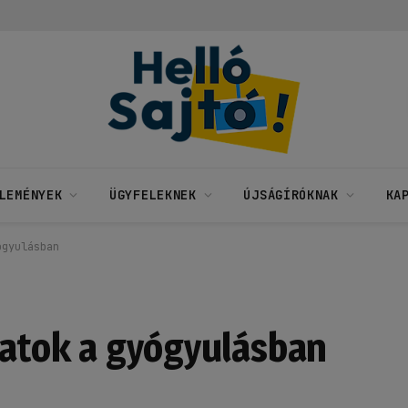
LEMÉNYEK
ÜGYFELEKNEK
ÚJSÁGÍRÓKNAK
KA
ógyulásban
llatok a gyógyulásban