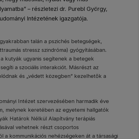
lyamatba” – részletezi dr. Purebl György,
dományi Intézetének igazgatója.
eggyakrabban talán a pszichés betegségek,
ttraumás stressz szindróma) gyógyításában.
 a kutyák ugyanis segítenek a betegek
egíti a szociális interakciót. Másrészt az
zolódnak és „védett közegben” kezelhetők a
mányi Intézet szervezésében harmadik éve
m, melynek keretében az egyetemi hallgatók
tyák Határok Nélkül Alapítvány terápiás
ásával vehetnek részt csoportos
tól a kommunikációs nehézségeken át a társasági