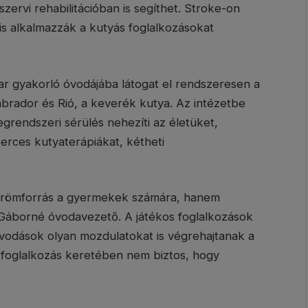
zervi rehabilitációban is segíthet. Stroke-on
is alkalmazzák a kutyás foglalkozásokat
 gyakorló óvodájába látogat el rendszeresen a
brador és Rió, a keverék kutya. Az intézetbe
grendszeri sérülés nehezíti az életüket,
erces kutyaterápiákat, kétheti
 örömforrás a gyermekek számára, hanem
 Gáborné óvodavezető. A játékos foglalkozások
odások olyan mozdulatokat is végrehajtanak a
foglalkozás keretében nem biztos, hogy