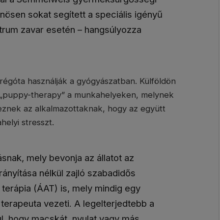
lönösen sokat segített a speciális igényű
ktrum zavar esetén – hangsúlyozza
t régóta használják a gyógyászatban. Külföldön
 „puppy-therapy” a munkahelyeken, melynek
eznek az alkalmazottaknak, hogy az együtt
helyi stresszt.
tásnak, mely bevonja az állatot az
rányítása nélkül zajló szabadidős
 terápia (ÁAT) is, mely mindig egy
erapeuta vezeti. A legelterjedtebb a
ul, hogy macskát, nyulat vagy más