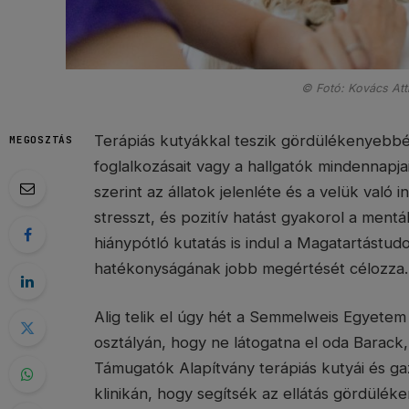
© Fotó: Kovács Att
Terápiás kutyákkal teszik gördülékenyebbé
MEGOSZTÁS
foglalkozásait vagy a hallgatók mindennap
szerint az állatok jelenléte és a velük való i
stresszt, és pozitív hatást gyakorol a ment
hiánypótló kutatás is indul a Magatartástudo
hatékonyságának jobb megértését célozza.
Alig telik el úgy hét a Semmelweis Egyetem
osztályán, hogy ne látogatna el oda Barack,
Támugatók Alapítvány terápiás kutyái és ga
klinikán, hogy segítsék az ellátás gördülé