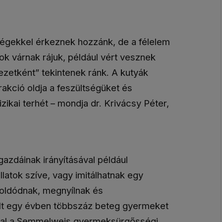
égekkel érkeznek hozzánk, de a félelem
ok várnak rájuk, például vért vesznek
ezetként” tekintenek ránk. A kutyák
erakció oldja a feszültségüket és
izikai terhét – mondja dr. Krivácsy Péter,
gazdáinak irányításával például
latok szíve, vagy imitálhatnak egy
oldódnak, megnyílnak és
t egy évben többszáz beteg gyermeket
sával a Semmelweis gyermeksürgősségi