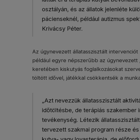
osztályán, és az állatok jelenléte kü
pácienseknél, például autizmus spe
Krivácsy Péter.
Az úgynevezett állatasszisztált intervenció
például egyre népszerűbb az úgynevezett
keretében kiskutyás foglalkozásokat szerv
töltött idővel, játékkal csökkentsék a munka
„Azt nevezzük állatasszisztált aktivi
időtöltésbe, de terápiás szakember i
tevékenység. Létezik állatasszisztált
tervezett szakmai program része és t
kutya- vagy lovasterápia, de előford