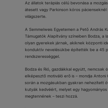
Az állatok terápiás célú bevonása a mozgáss
átesett vagy Parkinson kóros pácienseknél 
világszerte.
A Semmelweis Egyetemen a Pető András Kar
Támugatók Alapítvány színeiben Bodza, a la
olyan gyerekek járnak, akiknek központi ide
konduktív nevelésükbe építették be a 45 p
rendszerességgel.
Bodza és Rió, gazdáikkal együtt, nemcsak
elképesztő motiváló erő is – mondja Antoni
során a mozgásukban gyakran nehezített óv
kutyák kedvéért, melyet egy hagyományos 
megtennének – teszi hozzá.