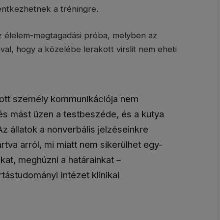
entkezhetnek a tréningre.
az élelem-megtagadási próba, melyben az
al, hogy a közelébe lerakott virslit nem eheti
adott személy kommunikációja nem
és mást üzen a testbeszéde, és a kutya
z állatok a nonverbális jelzéseinkre
artva arról, mi miatt nem sikerülhet egy-
kat, meghúzni a határainkat –
ástudományi Intézet klinikai