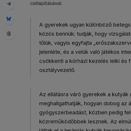
csillapításával.
A gyerekek ugyan különböző betegs
közös bennük: tudják, hogy vizsgálat
tőlük, vagyis egyfajta „erőszakszerv
jelenléte, és a velük való játékos int
csökkenti a kórházi kezelés lelki és f
osztályvezető.
Az ellátásra váró gyerekek a kutyák 
meghallgathatják, hogyan dobog az ál
gyógyszerbeadást, közben pedig fel
közreműködőbbek lesznek. Az elmúl
láttak el a terápiás kutyák bevoná