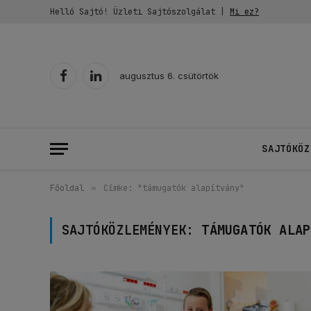
Helló Sajtó! Üzleti Sajtószolgálat |
Mi ez?
augusztus 6. csütörtök
Facebook
LinkedIn
SAJTÓKÖZ
Főoldal
»
Címke: "támugatók alapítvány"
SAJTÓKÖZLEMÉNYEK:
TÁMUGATÓK ALAP