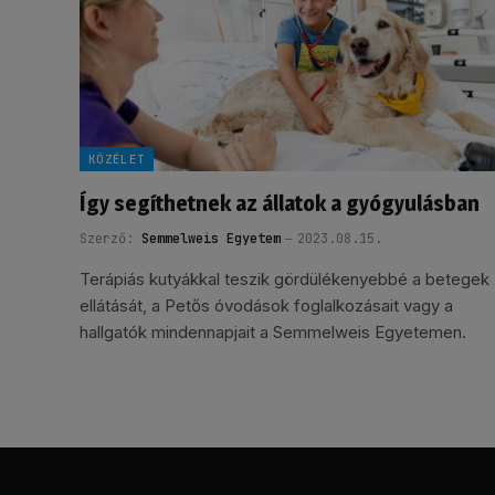
KÖZÉLET
Így segíthetnek az állatok a gyógyulásban
Szerző:
Semmelweis Egyetem
2023.08.15.
Terápiás kutyákkal teszik gördülékenyebbé a betegek
ellátását, a Petős óvodások foglalkozásait vagy a
hallgatók mindennapjait a Semmelweis Egyetemen.