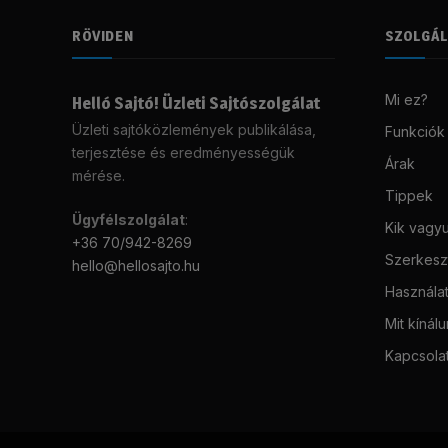
RÖVIDEN
SZOLGÁ
Mi ez?
Helló Sajtó! Üzleti Sajtószolgálat
Üzleti sajtóközlemények publikálása,
Funkciók
terjesztése és eredményességük
Árak
mérése.
Tippek
Ügyfélszolgálat
:
Kik vagy
+36 70/942-8269
Szerkeszt
hello@hellosajto.hu
Használat
Mit kínál
Kapcsola