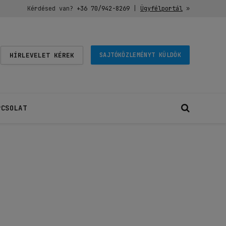
Kérdésed van?
+36 70/942-8269
|
Ügyfélportál
»
HÍRLEVELET KÉREK
SAJTÓKÖZLEMÉNYT KÜLDÖK
PCSOLAT