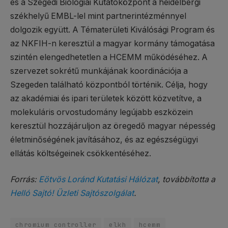
és a Szegedi Biológiai Kutatóközpont a heidelbergi
székhelyű EMBL-lel mint partnerintézménnyel
dolgozik együtt. A Tématerületi Kiválósági Program és
az NKFIH-n keresztül a magyar kormány támogatása
szintén elengedhetetlen a HCEMM működéséhez. A
szervezet sokrétű munkájának koordinációja a
Szegeden található központból történik. Célja, hogy
az akadémiai és ipari területek között közvetítve, a
molekuláris orvostudomány legújabb eszközein
keresztül hozzájáruljon az öregedő magyar népesség
életminőségének javításához, és az egészségügyi
ellátás költségeinek csökkentéséhez.
Forrás:
Eötvös Loránd Kutatási Hálózat
, továbbította a
Helló Sajtó! Üzleti Sajtószolgálat
.
chromium controller
elkh
hcemm