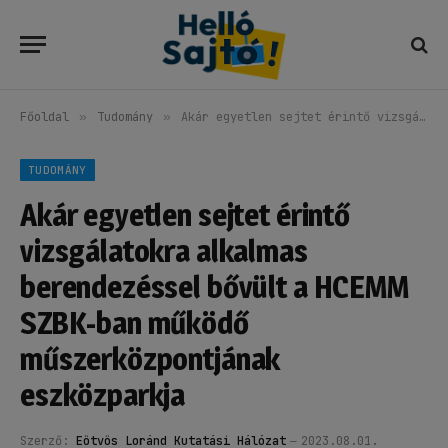
Főoldal
»
Tudomány
»
Akár egyetlen sejtet érintő vizsgálatokra alkalmas berendezéssel bővült a HCEMM SZBK-ban működő műszerközpontjának eszközparkja
TUDOMÁNY
Akár egyetlen sejtet érintő
vizsgálatokra alkalmas
berendezéssel bővült a HCEMM
SZBK-ban működő
műszerközpontjának
eszközparkja
Szerző:
Eötvös Loránd Kutatási Hálózat
2023.08.01.