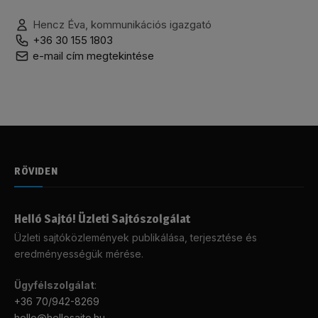
Hencz Éva, kommunikációs igazgató
+36 30 155 1803
e-mail cím megtekintése
RÖVIDEN
Helló Sajtó! Üzleti Sajtószolgálat
Üzleti sajtóközlemények publikálása, terjesztése és
eredményességük mérése.
Ügyfélszolgálat
:
+36 70/942-8269
hello@hellosajto.hu