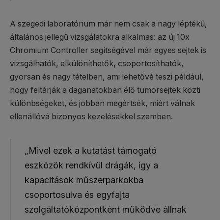
A szegedi laboratórium már nem csak a nagy léptékű,
általános jellegű vizsgálatokra alkalmas: az új 10x
Chromium Controller segítségével már egyes sejtek is
vizsgálhatók, elkülöníthetők, csoportosíthatók,
gyorsan és nagy tételben, ami lehetővé teszi például,
hogy feltárják a daganatokban élő tumorsejtek közti
különbségeket, és jobban megértsék, miért válnak
ellenállóvá bizonyos kezelésekkel szemben.
„Mivel ezek a kutatást támogató
eszközök rendkívül drágák, így a
kapacitások műszerparkokba
csoportosulva és egyfajta
szolgáltatóközpontként működve állnak