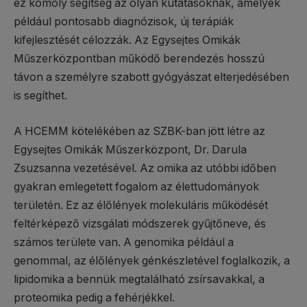
ez komoly segítség az olyan kutatásoknak, amelyek
például pontosabb diagnózisok, új terápiák
kifejlesztését célozzák. Az Egysejtes Omikák
Műszerközpontban működő berendezés hosszú
távon a személyre szabott gyógyászat elterjedésében
is segíthet.
A HCEMM kötelékében az SZBK-ban jött létre az
Egysejtes Omikák Műszerközpont, Dr. Darula
Zsuzsanna vezetésével. Az omika az utóbbi időben
gyakran emlegetett fogalom az élettudományok
területén. Ez az élőlények molekuláris működését
feltérképező vizsgálati módszerek gyűjtőneve, és
számos területe van. A genomika például a
genommal, az élőlények génkészletével foglalkozik, a
lipidomika a bennük megtalálható zsírsavakkal, a
proteomika pedig a fehérjékkel.