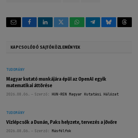
Email
Facebook
LinkedIn
Twitter
WhatsApp
Telegram
Bluesky
Threa
KAPCSOLÓDÓ SAJTÓKÖZLEMÉNYEK
TUDOMÁNY
Magyar kutató munkájára épül az OpenAI egyik
matematikai áttörése
2026.08.06.
Szerző:
HUN-REN Magyar Kutatási Hálózat
TUDOMÁNY
Vízlépcsők a Dunán, Paks helyzete, tervezés a jövőre
2026.08.06.
Szerző:
Másfélfok