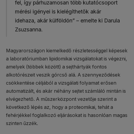
fel, így párhuzamosan több kutatócsoport
mérési igényei is kielégíthetők akár
idehaza, akár külföldön” – emelte ki Darula
Zsuzsanna.
Magyarországon kiemelkedő részletességgel képesek
a laboratóriumban lipidomikai vizsgálatokat is végezni,
amelyek (többek között) a sejthártyák fontos
alkotórészeit veszik górcső alá. A szennyeződések
csökkentése céljából a vizsgálati folyamat erősen
automatizált, és akár néhány sejtet számláló mintán is
elvégezhető. A műszerközpont vezetője szerint a
következő lépés az, hogy a proteomikai, tehát a
fehérjékkel foglalkozó eljárásokat is hasonlóan magas
szinten űzzék.