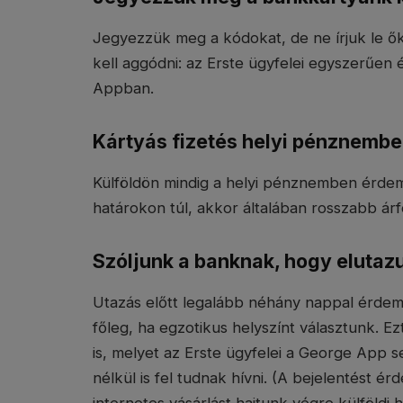
Jegyezzük meg a kódokat, de ne írjuk le ők
kell aggódni: az Erste ügyfelei egyszerűen 
Appban.
Kártyás fizetés helyi pénznemb
Külföldön mindig a helyi pénznemben érdemes
határokon túl, akkor általában rosszabb ár
Szóljunk a banknak, hogy elutaz
Utazás előtt legalább néhány nappal érdem
főleg, ha egzotikus helyszínt választunk. Ez
is, melyet az Erste ügyfelei a George App
nélkül is fel tudnak hívni. (A bejelentést 
internetes vásárlást hajtunk végre külföldi