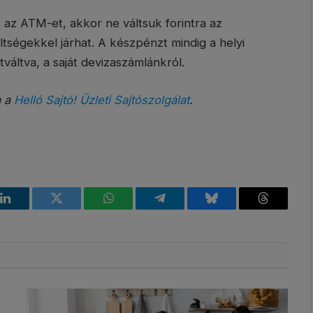
 az ATM-et, akkor ne váltsuk forintra az
tségekkel járhat. A készpénzt mindig a helyi
áltva, a saját devizaszámlánkról.
a a
Helló Sajtó! Üzleti Sajtószolgálat
.
k
LinkedIn
Twitter
WhatsApp
Telegram
Bluesky
Threads