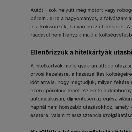
Autót – sok helyütt még motort vagy robogót
bérelni, erre a hagyományos, a folyószámlá
el a kölcsönzők, ha van hozzá hitelkeret. A 
ráadásul nem hiányzik majd a költségvetésb
Ellenőrizzük a hitelkártyák utasb
A hitelkártyák mellé gyakran átfogó utazási b
orvosi kezelésre, a hazaszállítás költségei
időt arra is, hogy megtudjuk, milyen feltéte
ezen spórolni is lehet. Az Erste a domborn
automatikusan, díjmentesen az egész világra
napnál nem hosszabb utazásokhoz, amely k
esetére, valamint asszisztencia szolgáltatá