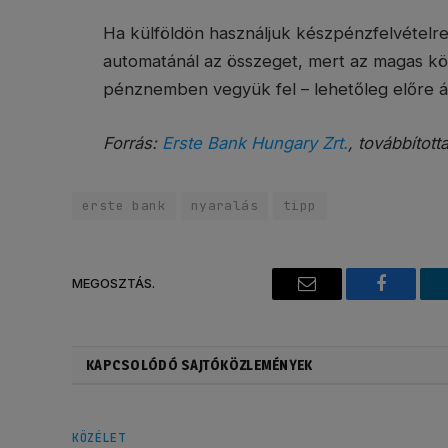
Ha külföldön használjuk készpénzfelvételre
automatánál az összeget, mert az magas köl
pénznemben vegyük fel – lehetőleg előre átv
Forrás:
Erste Bank Hungary Zrt.
, továbbított
erste bank
nyaralás
tipp
MEGOSZTÁS.
Email
Faceboo
KAPCSOLÓDÓ SAJTÓKÖZLEMÉNYEK
KÖZÉLET