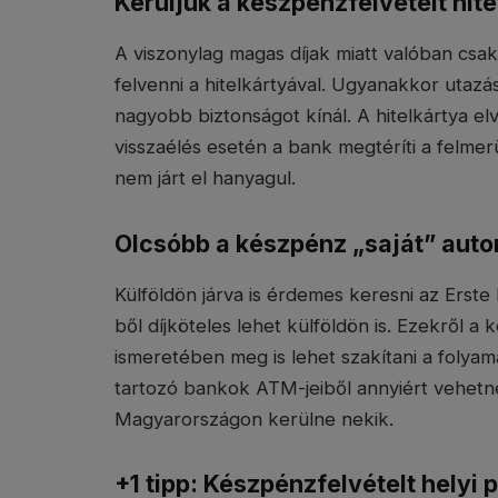
Kerüljük a készpénzfelvételt hit
A viszonylag magas díjak miatt valóban cs
felvenni a hitelkártyával. Ugyanakkor utazásh
nagyobb biztonságot kínál. A hitelkártya elv
visszaélés esetén a bank megtéríti a felmer
nem járt el hanyagul.
Olcsóbb a készpénz „saját” aut
Külföldön járva is érdemes keresni az Erst
ből díjköteles lehet külföldön is. Ezekről a
ismeretében meg is lehet szakítani a folyam
tartozó bankok ATM-jeiből annyiért vehetn
Magyarországon kerülne nekik.
+1 tipp: Készpénzfelvételt hely