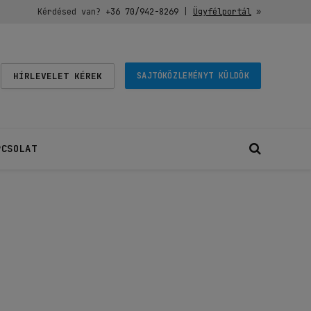
Kérdésed van?
+36 70/942-8269
|
Ügyfélportál
»
HÍRLEVELET KÉREK
SAJTÓKÖZLEMÉNYT KÜLDÖK
PCSOLAT