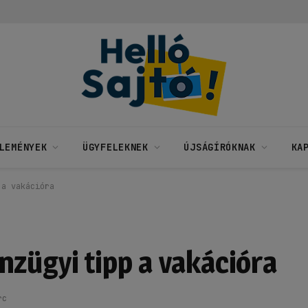
LEMÉNYEK
ÜGYFELEKNEK
ÚJSÁGÍRÓKNAK
KA
 a vakációra
nzügyi tipp a vakációra
rc