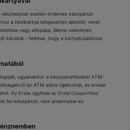
elkártyával
ak vészhelyzet esetén érdemes készpénzt
oz a hitelkártya kifejezetten ajánlott, mivel
esztése vagy ellopása, illetve valamilyen
ült károkat – feltéve, hogy a kártyatulajdonos
omatából
e logóját, ugyanakkor a készpénzfelvétel ATM-
 költségekről az ATM előre tájékoztat, és ennek
atot. Az Erste ügyfelei az Erste Csoporthoz
ek fel készpénzt, mint amennyibe ez
i pénznemben