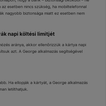
an az esetben nincs szükség, ha mobiltelefonnal
tyák nagyobb biztonsága miatt ez esetben nem
ák napi költési limitjét
özés aránya, akkor ellenőrizzük a kártya napi
sítsuk azt. A George alkalmazás segítségével
bb. Ha ellopják a kártyát, a George alkalmazás
n letilthatjuk.