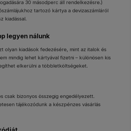
lfogadására 30 másodperc áll rendelkezésre.)
yószámlájukhoz tartozó kártya a devizaszámláról
z kiadással.
p legyen nálunk
 olyan kiadások fedezésére, mint az italok és
em mindig lehet kártyával fizetni – különösen kis
gíthet elkerülni a többletköltségeket.
s csak bizonyos összegig engedélyezett.
zetesen tájékozódunk a készpénzes vásárlás
kódját