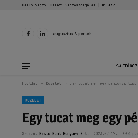
Helló Sajtó! Üzleti Sajtószolgálat |
Mi ez?
augusztus 7. péntek
Facebook
LinkedIn
SAJTÓKÖZ
Főoldal
»
Közélet
»
Egy tucat meg egy pénzügyi tipp
KÖZÉLET
Egy tucat meg egy pé
Szerző:
Erste Bank Hungary Zrt.
2023.07.17.
4 pe