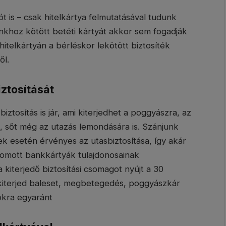
 is – csak hitelkártya felmutatásával tudunk
nkhoz kötött betéti kártyát akkor sem fogadják
hitelkártyán a bérléskor lekötött biztosíték
ől.
iztosítását
iztosítás is jár, ami kiterjedhet a poggyászra, az
re, sőt még az utazás lemondására is. Szánjunk
lek esetén érvényes az utasbiztosítása, így akár
yomott bankkártyák tulajdonosainak
 kiterjedő biztosítási csomagot nyújt a 30
iterjed baleset, megbetegedés, poggyászkár
sokra egyaránt