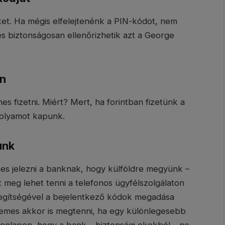
et. Ha mégis elfelejtenénk a PIN-kódot, nem
és biztonságosan ellenőrizhetik azt a George
en
 fizetni. Miért? Mert, ha forintban fizetünk a
folyamot kapunk.
unk
es jelezni a banknak, hogy külföldre megyünk –
t meg lehet tenni a telefonos ügyfélszolgálaton
 segítségével a bejelentkező kódok megadása
érdemes akkor is megtenni, ha egy különlegesebb
 honlapon, hogy a bank – biztonsági okokból – ne