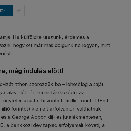
dIn
ramja. Ha külföldre utazunk, érdemes a
ezni, hogy ott már más dolgunk ne legyen, mint
enést.
e, még indulás előtt!
evizát itthon szerezzük be – lehetőleg a saját
yaralás előtt érdemes tájékozódni az
gyfelei júliustól havonta félmillió forintot (Erste
llió forintot) kiemelt árfolyamon válthatnak
és a George Appon díj- és jutalékmentesen,
jű, a bankközi devizapiac árfolyamait követi, a