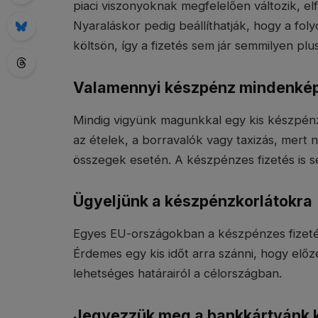
piaci viszonyoknak megfelelően változik, e
Nyaraláskor pedig beállíthatják, hogy a fol
költsön, így a fizetés sem jár semmilyen plus
Valamennyi készpénz mindenkép
Mindig vigyünk magunkkal egy kis készpénzt
az ételek, a borravalók vagy taxizás, mert n
összegek esetén. A készpénzes fizetés is se
Ügyeljünk a készpénzkorlátokra
Egyes EU-országokban a készpénzes fizeté
Érdemes egy kis időt arra szánni, hogy elő
lehetséges határairól a célországban.
Jegyezzük meg a bankkártyánk 