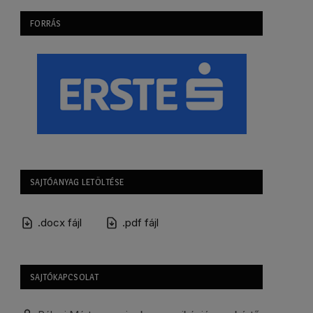
FORRÁS
SAJTÓANYAG LETÖLTÉSE
.docx fájl
.pdf fájl
SAJTÓKAPCSOLAT