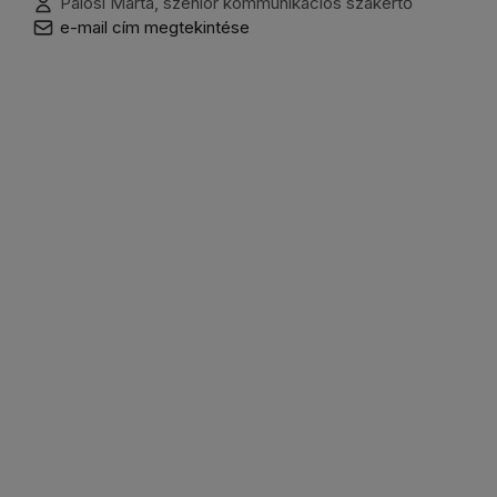
Pálosi Márta, szenior kommunikációs szakértő
e-mail cím megtekintése