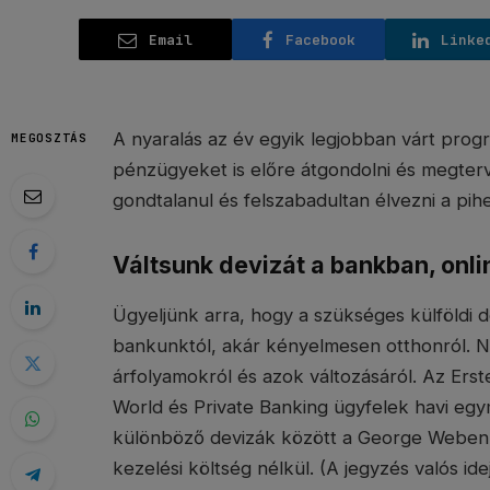
Email
Facebook
Linke
A nyaralás az év egyik legjobban várt prog
MEGOSZTÁS
pénzügyeket is előre átgondolni és megterv
gondtalanul és felszabadultan élvezni a pih
Váltsunk devizát a bankban, onlin
Ügyeljünk arra, hogy a szükséges külföldi d
bankunktól, akár kényelmesen otthonról. N
árfolyamokról és azok változásáról. Az Erste ü
World és Private Banking ügyfelek havi egymi
különböző devizák között a George Weben 
kezelési költség nélkül. (A jegyzés valós ide