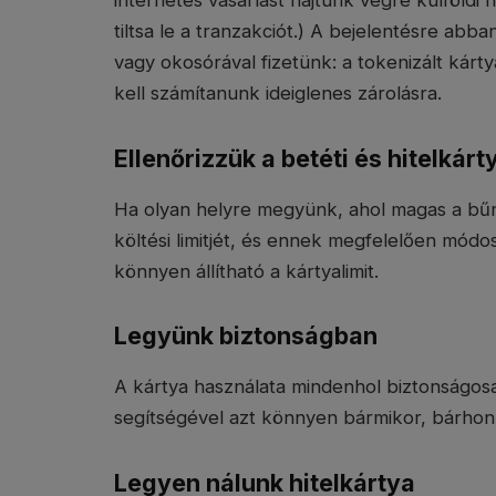
tiltsa le a tranzakciót.) A bejelentésre abb
vagy okosórával fizetünk: a tokenizált kár
kell számítanunk ideiglenes zárolásra.
Ellenőrizzük a betéti és hitelkárty
Ha olyan helyre megyünk, ahol magas a bűn
költési limitjét, és ennek megfelelően módo
könnyen állítható a kártyalimit.
Legyünk biztonságban
A kártya használata mindenhol biztonságosa
segítségével azt könnyen bármikor, bárhonna
Legyen nálunk hitelkártya