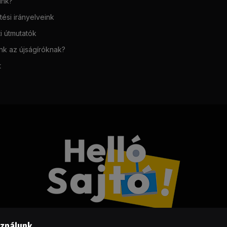
unk?
ési irányelveink
i útmutatók
unk az újságíróknak?
t
sználunk