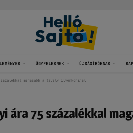
LEMÉNYEK
ÜGYFELEKNEK
ÚJSÁGÍRÓKNAK
KA
százalékkal magasabb a tavaly ilyenkorinál
yi ára 75 százalékkal ma