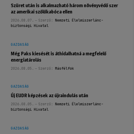
Szüret után is alkalmazható három növényvédő szer
az amerikai szőlőkabóca ellen
2026.08.07.
Szerző:
Nemzeti Élelmiszerlánc-
biztonsági Hivatal
GAZDASÁG
Még Paks kiesését is áthidalhatná a megfelelő
energiatárolás
2026.08.05.
Szerző:
Másfélfok
GAZDASÁG
Új EUDR képzések az újraindulás után
2026.08.05.
Szerző:
Nemzeti Élelmiszerlánc-
biztonsági Hivatal
GAZDASÁG