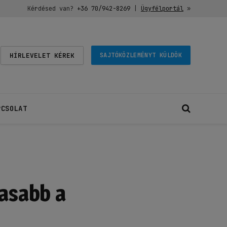
Kérdésed van?
+36 70/942-8269
|
Ügyfélportál
»
HÍRLEVELET KÉREK
SAJTÓKÖZLEMÉNYT KÜLDÖK
PCSOLAT
gasabb a