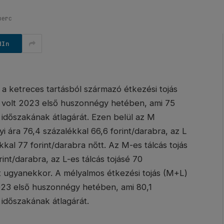
perc
dIn
a ketreces tartásból származó étkezési tojás
b volt 2023 első huszonnégy hetében, ami 75
időszakának átlagárát. Ezen belül az M
 ára 76,4 százalékkal 66,6 forint/darabra, az L
kal 77 forint/darabra nőtt. Az M-es tálcás tojás
int/darabra, az L-es tálcás tojásé 70
t ugyanekkor. A mélyalmos étkezési tojás (M+L)
2023 első huszonnégy hetében, ami 80,1
időszakának átlagárát.