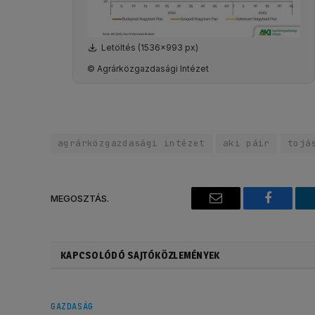
Letöltés (1536x993 px)
© Agrárközgazdasági Intézet
agrárközgazdasági intézet
aki páir
tojá
MEGOSZTÁS.
Email
Faceboo
KAPCSOLÓDÓ SAJTÓKÖZLEMÉNYEK
GAZDASÁG