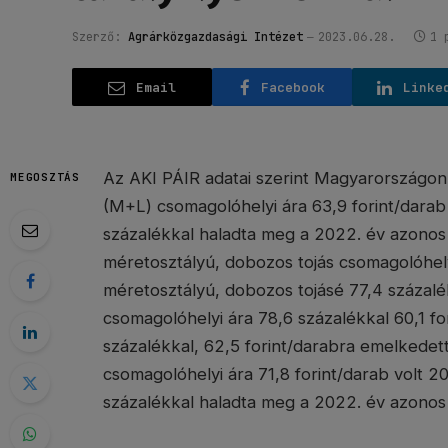
Szerző:
Agrárközgazdasági Intézet
2023.06.28.
1 
Email
Facebook
Linke
Az AKI PÁIR adatai szerint Magyarországon 
MEGOSZTÁS
(M+L) csomagolóhelyi ára 63,9 forint/dara
százalékkal haladta meg a 2022. év azonos 
méretosztályú, dobozos tojás csomagolóhelyi
méretosztályú, dobozos tojásé 77,4 százalék
csomagolóhelyi ára 78,6 százalékkal 60,1 for
százalékkal, 62,5 forint/darabra emelkedet
csomagolóhelyi ára 71,8 forint/darab volt 
százalékkal haladta meg a 2022. év azonos 