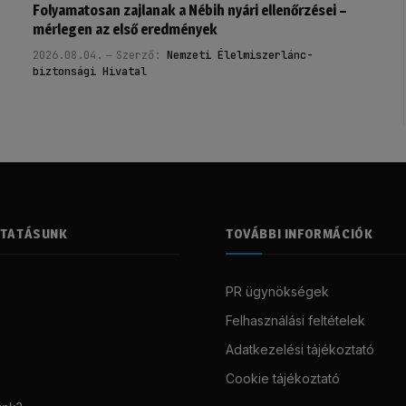
Folyamatosan zajlanak a Nébih nyári ellenőrzései –
mérlegen az első eredmények
2026.08.04.
Szerző:
Nemzeti Élelmiszerlánc-
biztonsági Hivatal
LTATÁSUNK
TOVÁBBI INFORMÁCIÓK
PR ügynökségek
Felhasználási feltételek
Adatkezelési tájékoztató
Cookie tájékoztató