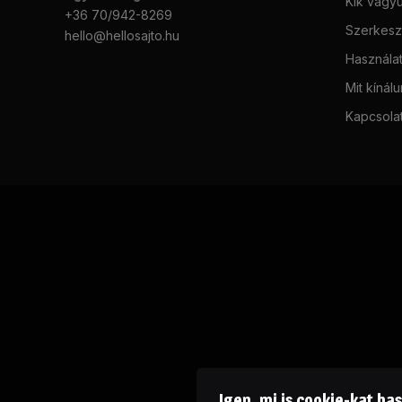
Kik vagy
+36 70/942-8269
Szerkeszt
hello@hellosajto.hu
Használat
Mit kínál
Kapcsola
Igen, mi is cookie-kat ha