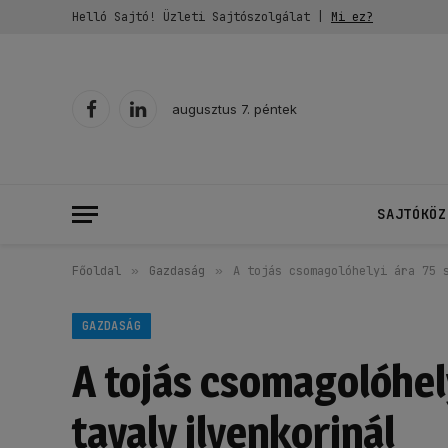
Helló Sajtó! Üzleti Sajtószolgálat |
Mi ez?
augusztus 7. péntek
Facebook
LinkedIn
SAJTÓKÖZ
Főoldal
»
Gazdaság
»
A tojás csomagolóhelyi ára 75 
GAZDASÁG
A tojás csomagolóhel
tavaly ilyenkorinál