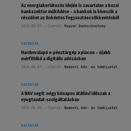
Az energiakorlátozás idején is zavartalan a hazai
bankszektor működése – a bankok is kiveszik a
részüket az önkéntes fogyasztáscsökkentésből
2026.08.07.
Szerző:
Magyar Bankszövetség
GAZDASÁG
Hardveralapú e-pénztárgép a piacon – újabb
mérföldkő a digitális adózásban
2026.08.07.
Szerző:
Nemzeti Adó- és Vámhivatal
GAZDASÁG
A NAV segít: négy hónapos átállási időszak a
nyugtaadat-szolgáltatásban
2026.08.05.
Szerző:
Nemzeti Adó- és Vámhivatal
GAZDASÁG