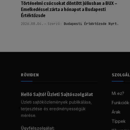
Történelmi csúcsokat döntött júliusban a BUX –
Emelkedéssel zárta a hónapot a Budapesti
Értéktőzsde
2026.08.04.
Szerző:
Budapesti Értéktőzsde Nyrt.
RÖVIDEN
SZOLGÁ
Mi ez?
Helló Sajtó! Üzleti Sajtószolgálat
Üzleti sajtóközlemények publikálása,
Funkciók
terjesztése és eredményességük
Árak
mérése.
Tippek
Ügyfélszolgálat
: