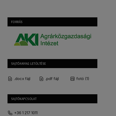
FORRÁS
SAJTÓANYAG LETÖLTÉSE
.docx fájl
.pdf fájl
fotó (1)
SAJTÓKAPCSOLAT
+36 1 217 1011