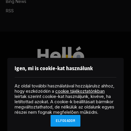
Bing News
RSS
Igen, mi is cookie-kat használunk
Az oldal további használatával hozzájárulsz ahhoz,
hogy eszközödön a
cookie tájékoztatónkban
leírtak szerint cookie-kat használjunk, kivéve, ha
letiltottad azokat. A cookie-k beállításait bármikor
megváltoztathatod, de nélkülük az oldalunk egyes
Facebook
LinkedIn
X
RSS
részei nem fognak megfelelően működni.
(Twitter)
ELFOGADOM
Copyright © 2026 Helló Sajtó! Üzleti Sajtószolgálat