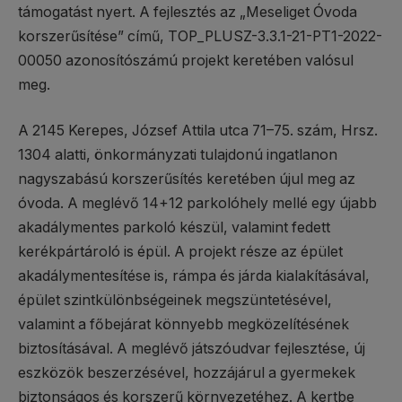
támogatást nyert. A fejlesztés az „Meseliget Óvoda
korszerűsítése” című, TOP_PLUSZ-3.3.1-21-PT1-2022-
00050 azonosítószámú projekt keretében valósul
meg.
A 2145 Kerepes, József Attila utca 71–75. szám, Hrsz.
1304 alatti, önkormányzati tulajdonú ingatlanon
nagyszabású korszerűsítés keretében újul meg az
óvoda. A meglévő 14+12 parkolóhely mellé egy újabb
akadálymentes parkoló készül, valamint fedett
kerékpártároló is épül. A projekt része az épület
akadálymentesítése is, rámpa és járda kialakításával,
épület szintkülönbségeinek megszüntetésével,
valamint a főbejárat könnyebb megközelítésének
biztosításával. A meglévő játszóudvar fejlesztése, új
eszközök beszerzésével, hozzájárul a gyermekek
biztonságos és korszerű környezetéhez. A kertbe