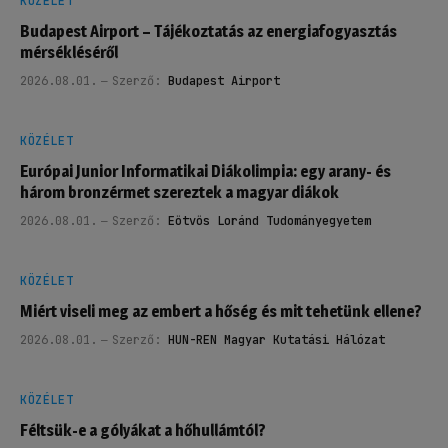
KÖZÉLET
Budapest Airport – Tájékoztatás az energiafogyasztás
mérsékléséről
2026.08.01.
Szerző:
Budapest Airport
KÖZÉLET
Európai Junior Informatikai Diákolimpia: egy arany- és
három bronzérmet szereztek a magyar diákok
2026.08.01.
Szerző:
Eötvös Loránd Tudományegyetem
KÖZÉLET
Miért viseli meg az embert a hőség és mit tehetünk ellene?
2026.08.01.
Szerző:
HUN-REN Magyar Kutatási Hálózat
KÖZÉLET
Féltsük-e a gólyákat a hőhullámtól?