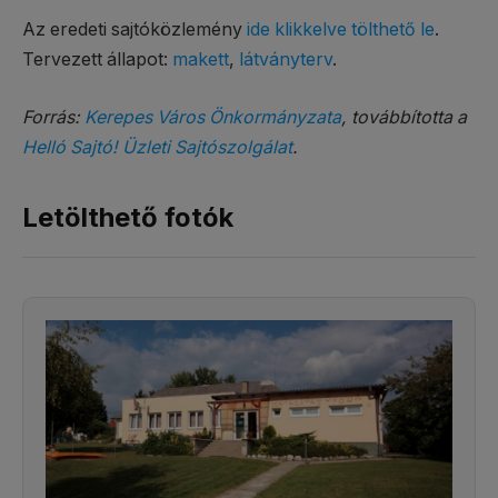
Az eredeti sajtóközlemény
ide klikkelve tölthető le
.
Tervezett állapot:
makett
,
látványterv
.
Forrás:
Kerepes Város Önkormányzata
, továbbította a
Helló Sajtó! Üzleti Sajtószolgálat
.
Letölthető fotók