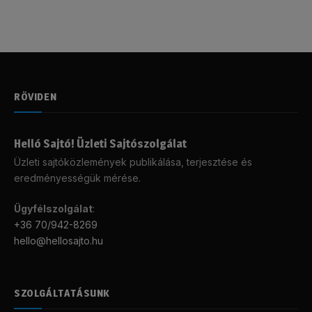
RÖVIDEN
Helló Sajtó! Üzleti Sajtószolgálat
Üzleti sajtóközlemények publikálása, terjesztése és
eredményességük mérése.
Ügyfélszolgálat
:
+36 70/942-8269
hello@hellosajto.hu
SZOLGÁLTATÁSUNK