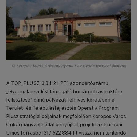
© Kerepes Város Önkormányzata | Az óvoda jelenlegi állapota
A TOP_PLUSZ-3.3.1-21-PT1 azonosítószámú
„Gyermeknevelést támogató humán infrastruktúra
fejlesztése” című pályázati felhívás keretében a
Terület- és Településfejlesztés Operatív Program
Plusz stratégiai céljainak megfelelően Kerepes Város
Önkormányzata által benyújtott projekt az Európai
Uniós forrásból 317 522 884 Ft vissza nem térítendő