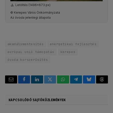
Letöltés (1496x673 px)
© Kerepes Város Önkormányzata
Az óvoda jelenlegi állapota
akadálymentesítés
energetikai fejlesztés
európai unió támogatás
kerepes
óvoda korszerűsítés
Email
Facebook
LinkedIn
Twitter
WhatsApp
Telegram
Bluesky
Threa
KAPCSOLÓDÓ SAJTÓKÖZLEMÉNYEK