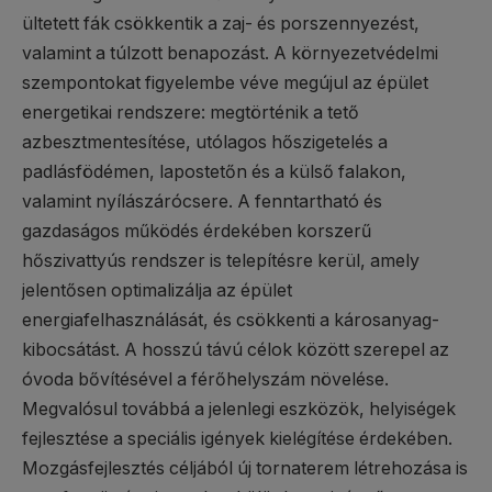
ültetett fák csökkentik a zaj- és porszennyezést,
valamint a túlzott benapozást. A környezetvédelmi
szempontokat figyelembe véve megújul az épület
energetikai rendszere: megtörténik a tető
azbesztmentesítése, utólagos hőszigetelés a
padlásfödémen, lapostetőn és a külső falakon,
valamint nyílászárócsere. A fenntartható és
gazdaságos működés érdekében korszerű
hőszivattyús rendszer is telepítésre kerül, amely
jelentősen optimalizálja az épület
energiafelhasználását, és csökkenti a károsanyag-
kibocsátást. A hosszú távú célok között szerepel az
óvoda bővítésével a férőhelyszám növelése.
Megvalósul továbbá a jelenlegi eszközök, helyiségek
fejlesztése a speciális igények kielégítése érdekében.
Mozgásfejlesztés céljából új tornaterem létrehozása is