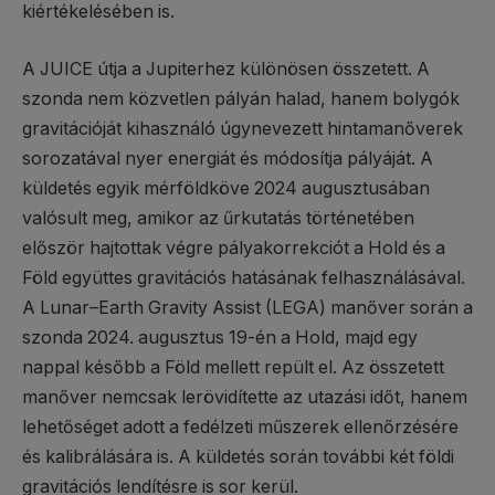
kiértékelésében is.
A JUICE útja a Jupiterhez különösen összetett. A
szonda nem közvetlen pályán halad, hanem bolygók
gravitációját kihasználó úgynevezett hintamanőverek
sorozatával nyer energiát és módosítja pályáját. A
küldetés egyik mérföldköve 2024 augusztusában
valósult meg, amikor az űrkutatás történetében
először hajtottak végre pályakorrekciót a Hold és a
Föld együttes gravitációs hatásának felhasználásával.
A Lunar–Earth Gravity Assist (LEGA) manőver során a
szonda 2024. augusztus 19-én a Hold, majd egy
nappal később a Föld mellett repült el. Az összetett
manőver nemcsak lerövidítette az utazási időt, hanem
lehetőséget adott a fedélzeti műszerek ellenőrzésére
és kalibrálására is. A küldetés során további két földi
gravitációs lendítésre is sor kerül.