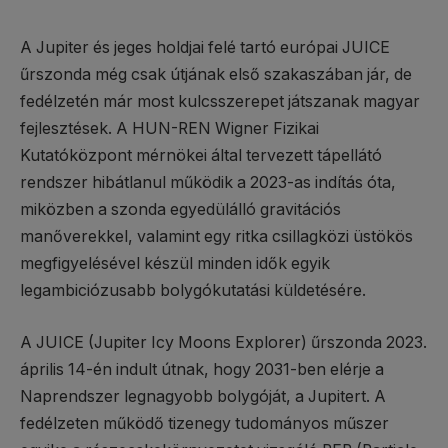
A Jupiter és jeges holdjai felé tartó európai JUICE
űrszonda még csak útjának első szakaszában jár, de
fedélzetén már most kulcsszerepet játszanak magyar
fejlesztések. A HUN-REN Wigner Fizikai
Kutatóközpont mérnökei által tervezett tápellátó
rendszer hibátlanul működik a 2023-as indítás óta,
miközben a szonda egyedülálló gravitációs
manőverekkel, valamint egy ritka csillagközi üstökös
megfigyelésével készül minden idők egyik
legambiciózusabb bolygókutatási küldetésére.
A JUICE (Jupiter Icy Moons Explorer) űrszonda 2023.
április 14-én indult útnak, hogy 2031-ben elérje a
Naprendszer legnagyobb bolygóját, a Jupitert. A
fedélzeten működő tizenegy tudományos műszer