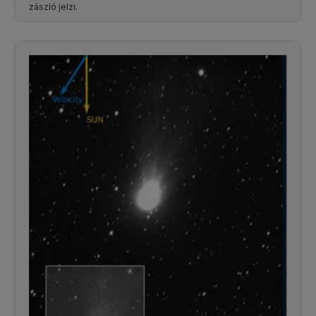
zászló jelzi.