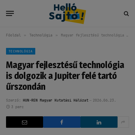
Főoldal
»
Technológia
»
Magyar fejlesztésű technológia is dolgozik a Jupiter felé tartó űrszondán
TECHNOLÓGIA
Magyar fejlesztésű technológia
is dolgozik a Jupiter felé tartó
űrszondán
Szerző:
HUN-REN Magyar Kutatási Hálózat
2026.06.23.
3 perc