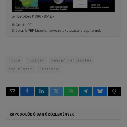
Letöltés (1386x851 px)
© Credit IRF
3. ábra; A PEP kísérlet tervezett kutatásai a Jupiternél.
juice
jupiter
magyar fejlesztés
pep műszer
űrszonda
Email
Facebook
LinkedIn
Twitter
WhatsApp
Telegram
Bluesky
Threa
KAPCSOLÓDÓ SAJTÓKÖZLEMÉNYEK