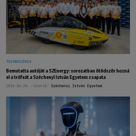
TECHNOLÓGIA
Bemutatta autóját a SZEnergy: sorozatban ötödször hozná
el a trófeát a Széchenyi István Egyetem csapata
2026.06.26.
Szerző:
Széchenyi István Egyetem