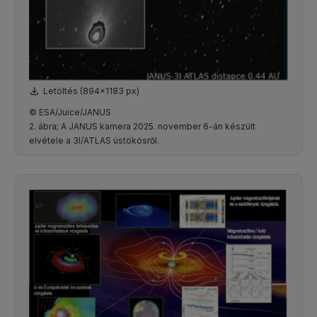
Letöltés (894x1183 px)
© ESA/Juice/JANUS
2. ábra; A JANUS kamera 2025. november 6-án készült
elvétele a 3I/ATLAS üstökösről.