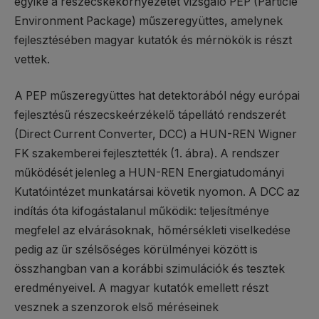
egyike a részecskekörnyezetet vizsgáló PEP (Particle
Environment Package) műszeregyüttes, amelynek
fejlesztésében magyar kutatók és mérnökök is részt
vettek.
A PEP műszeregyüttes hat detektorából négy európai
fejlesztésű részecskeérzékelő tápellátó rendszerét
(Direct Current Converter, DCC) a HUN-REN Wigner
FK szakemberei fejlesztették (1. ábra). A rendszer
működését jelenleg a HUN-REN Energiatudományi
Kutatóintézet munkatársai követik nyomon. A DCC az
indítás óta kifogástalanul működik: teljesítménye
megfelel az elvárásoknak, hőmérsékleti viselkedése
pedig az űr szélsőséges körülményei között is
összhangban van a korábbi szimulációk és tesztek
eredményeivel. A magyar kutatók emellett részt
vesznek a szenzorok első méréseinek