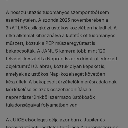
A hosszú utazás tudományos szempontból sem
eseménytelen. A szonda 2025 novemberében a
3I/ATLAS csillagközi üstökös közelében haladt el. A
ritka alkalmat kihasználva a kutatók öt tudományos
műszert, köztük a PEP műszeregyüttest is
bekapcsolták. A JANUS kamera több mint 120
felvételt készített a Naprendszeren kívülről érkezett
objektumról (2. ábra), köztük olyan képeket is,
amelyek az üstökös Nap-közelségét követően
készültek. A bekapcsolt érzékelők mérési adatainak
kiértékelése és azok összehasonlítása a
naprendszerünkből származó üstökösök
tulajdonságaival folyamatban van.
A JUICE elsődleges célja azonban a Jupiter és
környezetének részletes feltárása. Naprendszerünk