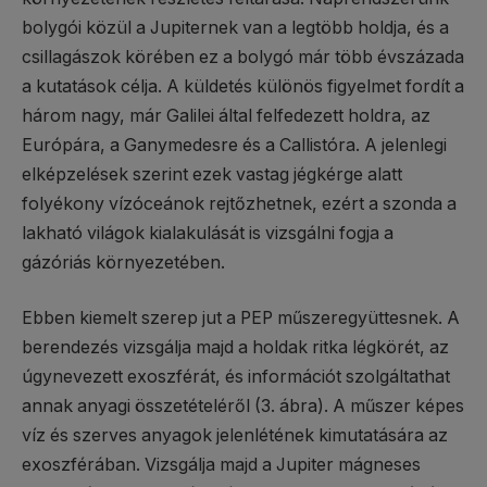
bolygói közül a Jupiternek van a legtöbb holdja, és a
csillagászok körében ez a bolygó már több évszázada
a kutatások célja. A küldetés különös figyelmet fordít a
három nagy, már Galilei által felfedezett holdra, az
Európára, a Ganymedesre és a Callistóra. A jelenlegi
elképzelések szerint ezek vastag jégkérge alatt
folyékony vízóceánok rejtőzhetnek, ezért a szonda a
lakható világok kialakulását is vizsgálni fogja a
gázóriás környezetében.
Ebben kiemelt szerep jut a PEP műszeregyüttesnek. A
berendezés vizsgálja majd a holdak ritka légkörét, az
úgynevezett exoszférát, és információt szolgáltathat
annak anyagi összetételéről (3. ábra). A műszer képes
víz és szerves anyagok jelenlétének kimutatására az
exoszférában. Vizsgálja majd a Jupiter mágneses