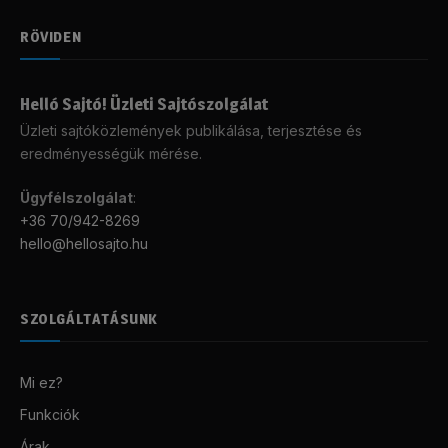
RÖVIDEN
Helló Sajtó! Üzleti Sajtószolgálat
Üzleti sajtóközlemények publikálása, terjesztése és
eredményességük mérése.
Ügyfélszolgálat
:
+36 70/942-8269
hello@hellosajto.hu
SZOLGÁLTATÁSUNK
Mi ez?
Funkciók
Árak