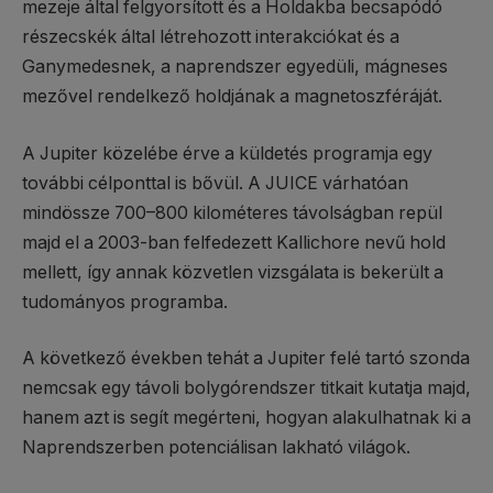
mezeje által felgyorsított és a Holdakba becsapódó
részecskék által létrehozott interakciókat és a
Ganymedesnek, a naprendszer egyedüli, mágneses
mezővel rendelkező holdjának a magnetoszféráját.
A Jupiter közelébe érve a küldetés programja egy
további célponttal is bővül. A JUICE várhatóan
mindössze 700–800 kilométeres távolságban repül
majd el a 2003-ban felfedezett Kallichore nevű hold
mellett, így annak közvetlen vizsgálata is bekerült a
tudományos programba.
A következő években tehát a Jupiter felé tartó szonda
nemcsak egy távoli bolygórendszer titkait kutatja majd,
hanem azt is segít megérteni, hogyan alakulhatnak ki a
Naprendszerben potenciálisan lakható világok.