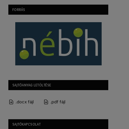
FORRÁS
SAJTÓANYAG LETÖLTÉSE
.docx fájl
.pdf fájl
SAJTÓKAPCSOLAT