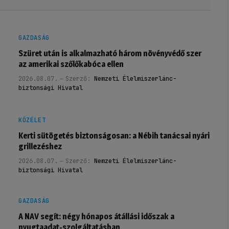
GAZDASÁG
Szüret után is alkalmazható három növényvédő szer
az amerikai szőlőkabóca ellen
2026.08.07.
Szerző:
Nemzeti Élelmiszerlánc-
biztonsági Hivatal
KÖZÉLET
Kerti sütögetés biztonságosan: a Nébih tanácsai nyári
grillezéshez
2026.08.07.
Szerző:
Nemzeti Élelmiszerlánc-
biztonsági Hivatal
GAZDASÁG
A NAV segít: négy hónapos átállási időszak a
nyugtaadat-szolgáltatásban