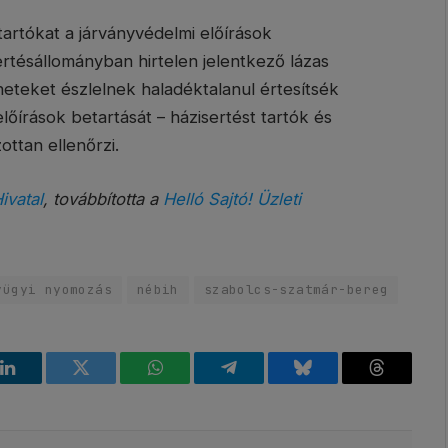
tartókat a járványvédelmi előírások
rtésállományban hirtelen jelentkező lázas
eteket észlelnek haladéktalanul értesítsék
lőírások betartását – házisertést tartók és
ttan ellenőrzi.
ivatal
, továbbította a
Helló Sajtó! Üzleti
yügyi nyomozás
nébih
szabolcs-szatmár-bereg
k
LinkedIn
Twitter
WhatsApp
Telegram
Bluesky
Threads