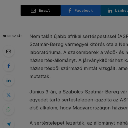
Email
Facebook
Linke
Nem talált újabb afrikai sertéspestissel (ASP
MEGOSZTÁS
Szatmár-Bereg vármegyei kitörés óta a Nemz
laboratóriuma. A szakemberek a védő- és m
házisertés-állományt. A járványkitöréshez
házisertésből származó mintát vizsgált, a
mutattak.
Június 3-án, a Szabolcs-Szatmár-Bereg vár
egyedet tartó sertéstelepen igazolta az ASP
első alkalom, hogy Magyarországon házisert
A sertéstelepet lezárták, az állományt néhá