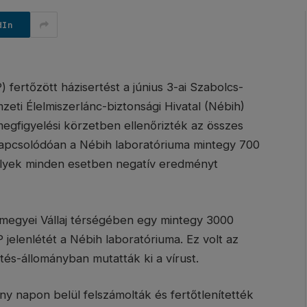
dIn
) fertőzött házisertést a június 3-ai Szabolcs-
eti Élelmiszerlánc-biztonsági Hivatal (Nébih)
egfigyelési körzetben ellenőrizték az összes
 kapcsolódóan a Nébih laboratóriuma mintegy 700
melyek minden esetben negatív eredményt
megyei Vállaj térségében egy mintegy 3000
 jelenlétét a Nébih laboratóriuma. Ez volt az
és-állományban mutatták ki a vírust.
ny napon belül felszámolták és fertőtlenítették