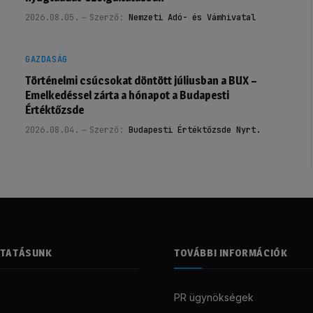
2026.08.05.
Szerző:
Nemzeti Adó- és Vámhivatal
GAZDASÁG
Történelmi csúcsokat döntött júliusban a BUX –
Emelkedéssel zárta a hónapot a Budapesti
Értéktőzsde
2026.08.04.
Szerző:
Budapesti Értéktőzsde Nyrt.
LTATÁSUNK
TOVÁBBI INFORMÁCIÓK
PR ügynökségek