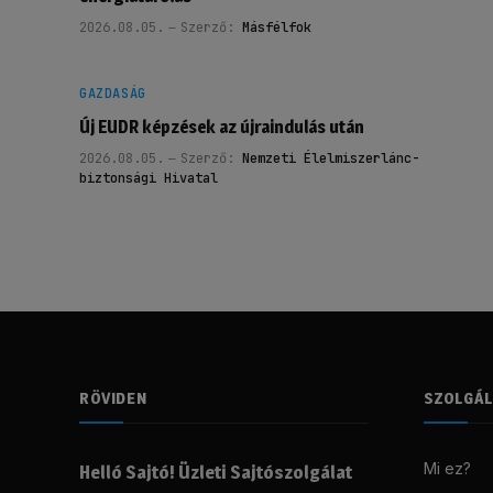
2026.08.05.
Szerző:
Másfélfok
GAZDASÁG
Új EUDR képzések az újraindulás után
2026.08.05.
Szerző:
Nemzeti Élelmiszerlánc-
biztonsági Hivatal
RÖVIDEN
SZOLGÁ
Mi ez?
Helló Sajtó! Üzleti Sajtószolgálat