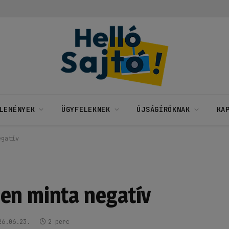
LEMÉNYEK
ÜGYFELEKNEK
ÚJSÁGÍRÓKNAK
KA
egatív
en minta negatív
26.06.23.
2 perc