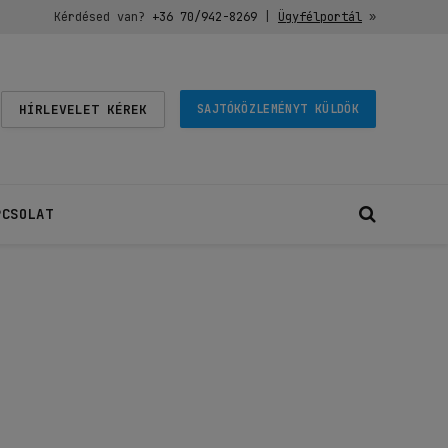
Kérdésed van?
+36 70/942-8269
|
Ügyfélportál
»
HÍRLEVELET KÉREK
SAJTÓKÖZLEMÉNYT KÜLDÖK
PCSOLAT