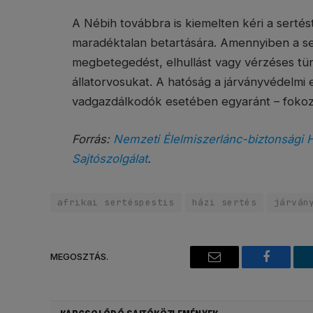
A Nébih továbbra is kiemelten kéri a sertés
maradéktalan betartására. Amennyiben a se
megbetegedést, elhullást vagy vérzéses tün
állatorvosukat. A hatóság a járványvédelmi e
vadgazdálkodók esetében egyaránt – fokozo
Forrás:
Nemzeti Élelmiszerlánc-biztonsági H
Sajtószolgálat
.
afrikai sertéspestis
házi sertés
járván
MEGOSZTÁS.
Email
Faceboo