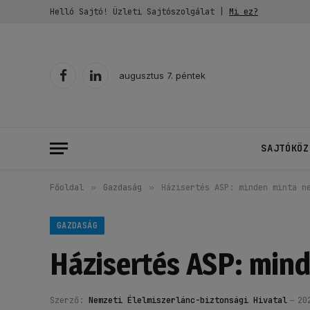
Helló Sajtó! Üzleti Sajtószolgálat |
Mi ez?
augusztus 7. péntek
Facebook
LinkedIn
SAJTÓKÖZ
Főoldal
»
Gazdaság
»
Házisertés ASP: minden minta n
GAZDASÁG
Házisertés ASP: mind
Szerző:
Nemzeti Élelmiszerlánc-biztonsági Hivatal
20