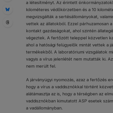
a létesítményt. Az érintett önkormányzat
kilométeres védőkörzetben és a 10 kilomét
megvizsgálták a sertésállományokat, valami
vettek az állatokból. Ezzel párhuzamosan a
kontakt gazdaságokat, ahol szintén állateg
végeztek. A fertőzött teleppel közvetlen ka
ahol a hatósági felügyelők mintát vettek a 
termékekből. A laboratóriumi vizsgálatok 
vagyis a vírus jelenlétét nem mutatták ki.
nem merült fel.
A járványügyi nyomozás, azaz a fertőzés ere
hogy a vírus a vaddisznókkal történt közvet
alátámasztja az is, hogy a térségben az elm
vaddisznókban kimutatott ASP esetek száma,
a vadállományban.