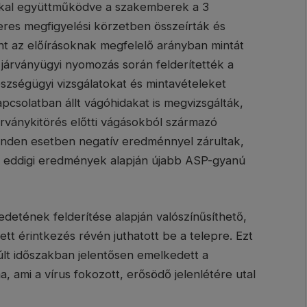
okkal együttműködve a szakemberek a 3
eres megfigyelési körzetben összeírták és
nt az előírásoknak megfelelő arányban mintát
 járványügyi nyomozás során felderítették a
észségügyi vizsgálatokat és mintavételeket
pcsolatban állt vágóhidakat is megvizsgálták,
járványkitörés előtti vágásokból származó
minden esetben negatív eredménnyel zárultak,
 Az eddigi eredmények alapján újabb ASP-gyanú
detének felderítése alapján valószínűsíthető,
ett érintkezés révén juthatott be a telepre. Ezt
últ időszakban jelentősen emelkedett a
 ami a vírus fokozott, erősödő jelenlétére utal