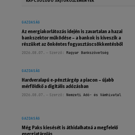
KAPCSOLÓDÓ SAJTÓKÖZLEMÉNYEK
GAZDASÁG
Az energiakorlátozás idején is zavartalan a hazai
bankszektor működése – a bankok is kiveszik a
részüket az önkéntes fogyasztáscsökkentésből
2026.08.07.
Szerző:
Magyar Bankszövetség
GAZDASÁG
Hardveralapú e-pénztárgép a piacon – újabb
mérföldkő a digitális adózásban
2026.08.07.
Szerző:
Nemzeti Adó- és Vámhivatal
GAZDASÁG
Még Paks kiesését is áthidalhatná a megfelelő
energiatárolás