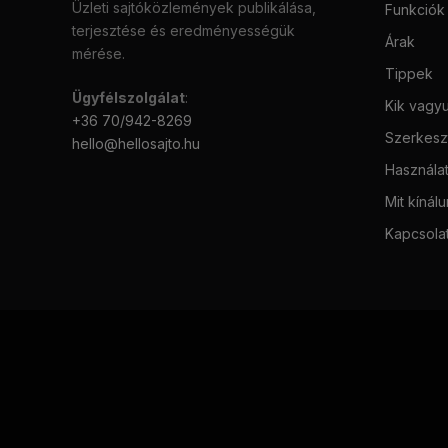
Üzleti sajtóközlemények publikálása,
Funkciók
terjesztése és eredményességük
Árak
mérése.
Tippek
Ügyfélszolgálat
:
Kik vagy
+36 70/942-8269
Szerkeszt
hello@hellosajto.hu
Használat
Mit kínál
Kapcsola