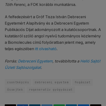
Tóth Ferenc
, a FOK korábbi munkatársa.
A felfedezésért a Gróf Tisza István Debreceni
Egyetemért Alapítvány és a Debreceni Egyetem
Publikációs Díjat adományozott a kutatócsoportnak. A
kutatásról szóló angol nyelvű tudományos közlemény
a Biomolecules című folyóiratban jelent meg, amely
teljes egészében
itt olvasható
.
Forrás:
Debreceni Egyetem
, továbbította a
Helló Sajtó!
Üzleti Sajtószolgálat
.
csontképzés
debreceni egyetem
fogászat
őssejtek
regeneratív gyógyászat