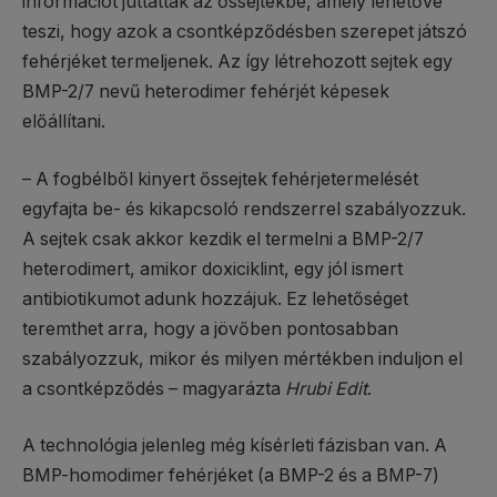
információt juttattak az őssejtekbe, amely lehetővé
teszi, hogy azok a csontképződésben szerepet játszó
fehérjéket termeljenek. Az így létrehozott sejtek egy
BMP-2/7 nevű heterodimer fehérjét képesek
előállítani.
– A fogbélből kinyert őssejtek fehérjetermelését
egyfajta be- és kikapcsoló rendszerrel szabályozzuk.
A sejtek csak akkor kezdik el termelni a BMP-2/7
heterodimert, amikor doxiciklint, egy jól ismert
antibiotikumot adunk hozzájuk. Ez lehetőséget
teremthet arra, hogy a jövőben pontosabban
szabályozzuk, mikor és milyen mértékben induljon el
a csontképződés – magyarázta
Hrubi Edit
.
A technológia jelenleg még kísérleti fázisban van. A
BMP-homodimer fehérjéket (a BMP-2 és a BMP-7)