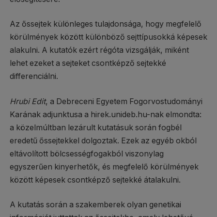
Az őssejtek különleges tulajdonsága, hogy megfelelő
körülmények között különböző sejttípusokká képesek
alakulni. A kutatók ezért régóta vizsgálják, miként
lehet ezeket a sejteket csontképző sejtekké
differenciálni.
Hrubi Edit
, a Debreceni Egyetem Fogorvostudományi
Karának adjunktusa a hirek.unideb.hu-nak elmondta:
a közelmúltban lezárult kutatásuk során fogbél
eredetű őssejtekkel dolgoztak. Ezek az egyéb okból
eltávolított bölcsességfogakból viszonylag
egyszerűen kinyerhetők, és megfelelő körülmények
között képesek csontképző sejtekké átalakulni.
A kutatás során a szakemberek olyan genetikai