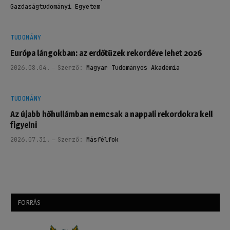
Gazdaságtudományi Egyetem
TUDOMÁNY
Európa lángokban: az erdőtüzek rekordéve lehet 2026
2026.08.04.
Szerző:
Magyar Tudományos Akadémia
TUDOMÁNY
Az újabb hőhullámban nemcsak a nappali rekordokra kell
figyelni
2026.07.31.
Szerző:
Másfélfok
FORRÁS