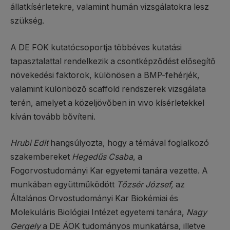
állatkísérletekre, valamint humán vizsgálatokra lesz
szükség.
A DE FOK kutatócsoportja többéves kutatási
tapasztalattal rendelkezik a csontképződést elősegítő
növekedési faktorok, különösen a BMP-fehérjék,
valamint különböző scaffold rendszerek vizsgálata
terén, amelyet a közeljövőben in vivo kísérletekkel
kíván tovább bővíteni.
Hrubi Edit
hangsúlyozta, hogy a témával foglalkozó
szakembereket
Hegedűs Csaba
, a
Fogorvostudományi Kar egyetemi tanára vezette. A
munkában együttműködött
Tőzsér József,
az
Általános Orvostudományi Kar Biokémiai és
Molekuláris Biológiai Intézet egyetemi tanára,
Nagy
Gergely
a DE ÁOK tudományos munkatársa, illetve