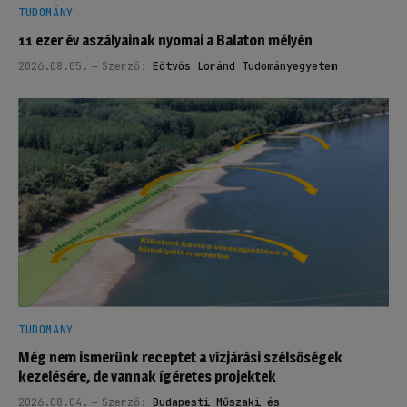
TUDOMÁNY
11 ezer év aszályainak nyomai a Balaton mélyén
2026.08.05.
Szerző:
Eötvös Loránd Tudományegyetem
TUDOMÁNY
Még nem ismerünk receptet a vízjárási szélsőségek
kezelésére, de vannak ígéretes projektek
2026.08.04.
Szerző:
Budapesti Műszaki és