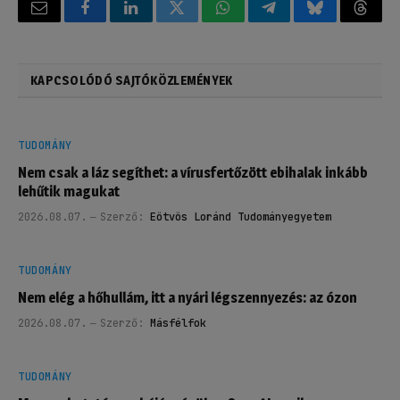
Email
Facebook
LinkedIn
Twitter
WhatsApp
Telegram
Bluesky
Threa
KAPCSOLÓDÓ SAJTÓKÖZLEMÉNYEK
TUDOMÁNY
Nem csak a láz segíthet: a vírusfertőzött ebihalak inkább
lehűtik magukat
2026.08.07.
Szerző:
Eötvös Loránd Tudományegyetem
TUDOMÁNY
Nem elég a hőhullám, itt a nyári légszennyezés: az ózon
2026.08.07.
Szerző:
Másfélfok
TUDOMÁNY