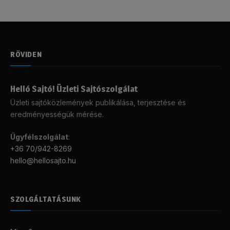
RÖVIDEN
Helló Sajtó! Üzleti Sajtószolgálat
Üzleti sajtóközlemények publikálása, terjesztése és
eredményességük mérése.
Ügyfélszolgálat
:
+36 70/942-8269
hello@hellosajto.hu
SZOLGÁLTATÁSUNK