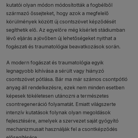
kutatói olyan módon módosították a fogbélből
származó őssejteket, hogy azok a megfelelő
körülmények között új csontszövet képződését
segíthetik elő. Az egyelőre még kísérleti stádiumban
lévő eljárás a jövőben új lehetőségeket nyithat a
fogászati és traumatológiai beavatkozások során.
A modern fogászat és traumatológia egyik
legnagyobb kihívása a sérült vagy hiányzó
csontszövet pótlása. Bár ma már számos csontpótló
anyag áll rendelkezésre, ezek nem minden esetben
képesek tökéletesen utánozni a természetes
csontregeneráció folyamatát. Emiatt világszerte
intenzív kutatások folynak olyan megoldások
fejlesztésére, amelyek a szervezet saját gyógyító
mechanizmusait használják fel a csontképződés
elősegítésére.