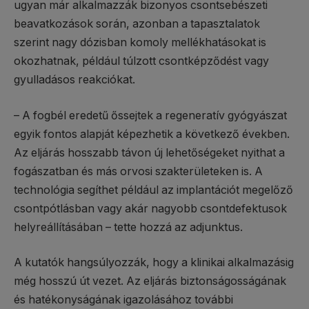
ugyan már alkalmazzák bizonyos csontsebészeti
beavatkozások során, azonban a tapasztalatok
szerint nagy dózisban komoly mellékhatásokat is
okozhatnak, például túlzott csontképződést vagy
gyulladásos reakciókat.
– A fogbél eredetű őssejtek a regeneratív gyógyászat
egyik fontos alapját képezhetik a következő években.
Az eljárás hosszabb távon új lehetőségeket nyithat a
fogászatban és más orvosi szakterületeken is. A
technológia segíthet például az implantációt megelőző
csontpótlásban vagy akár nagyobb csontdefektusok
helyreállításában – tette hozzá az adjunktus.
A kutatók hangsúlyozzák, hogy a klinikai alkalmazásig
még hosszú út vezet. Az eljárás biztonságosságának
és hatékonyságának igazolásához további