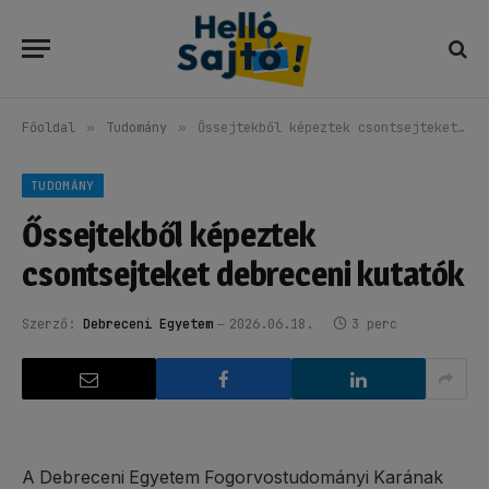
Főoldal
»
Tudomány
»
Őssejtekből képeztek csontsejteket debreceni kutatók
TUDOMÁNY
Őssejtekből képeztek
csontsejteket debreceni kutatók
Szerző:
Debreceni Egyetem
2026.06.18.
3 perc
A Debreceni Egyetem Fogorvostudományi Karának