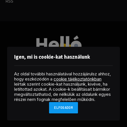
RSS
Igen, mi is cookie-kat használunk
Az oldal további használatával hozzájárulsz ahhoz,
hogy eszközödön a
cookie tájékoztatónkban
leírtak szerint cookie-kat használjunk, kivéve, ha
letiltottad azokat. A cookie-k beállításait bármikor
megváltoztathatod, de nélkülük az oldalunk egyes
Facebook
LinkedIn
X
RSS
részei nem fognak megfelelően működni.
(Twitter)
ELFOGADOM
Copyright © 2026 Helló Sajtó! Üzleti Sajtószolgálat