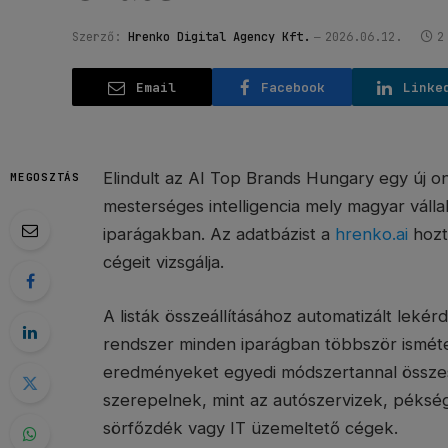
Szerző:
Hrenko Digital Agency Kft.
2026.06.12.
2
Email
Facebook
Linke
Elindult az AI Top Brands Hungary egy új on
MEGOSZTÁS
mesterséges intelligencia mely magyar váll
iparágakban. Az adatbázist a
hrenko.ai
hozt
cégeit vizsgálja.
A listák összeállításához automatizált leké
rendszer minden iparágban többször ismétel
eredményeket egyedi módszertannal összesí
szerepelnek, mint az autószervizek, péksé
sörfőzdék vagy IT üzemeltető cégek.