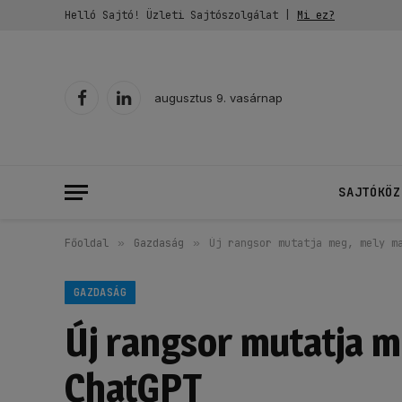
Helló Sajtó! Üzleti Sajtószolgálat |
Mi ez?
augusztus 9. vasárnap
Facebook
LinkedIn
SAJTÓKÖZ
Főoldal
»
Gazdaság
»
Új rangsor mutatja meg, mely m
GAZDASÁG
Új rangsor mutatja m
ChatGPT