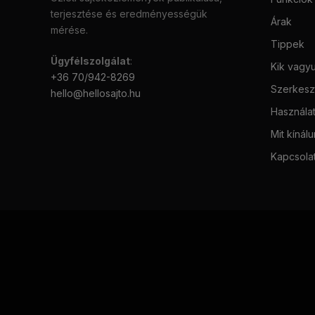
terjesztése és eredményességük
Árak
mérése.
Tippek
Ügyfélszolgálat
:
Kik vagy
+36 70/942-8269
Szerkeszt
hello@hellosajto.hu
Használat
Mit kínál
Kapcsola