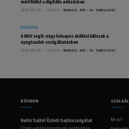
mérföldkő a digitális adózásban
2026.08.07.
Szerző:
Nemzeti Adó- és Vámhivatal
GAZDASÁG
A NAV segít: négy hónapos átállási időszak a
nyugtaadat-szolgáltatásban
2026.08.05.
Szerző:
Nemzeti Adó- és Vámhivatal
RÖVIDEN
SZOLGÁ
Mi ez?
Helló Sajtó! Üzleti Sajtószolgálat
Üzleti sajtóközlemények publikálása,
Funkciók