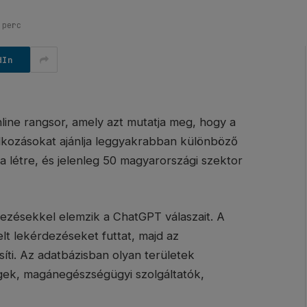
 perc
dIn
line rangsor, amely azt mutatja meg, hogy a
alkozásokat ajánlja leggyakrabban különböző
a létre, és jelenleg 50 magyarországi szektor
rdezésekkel elemzik a ChatGPT válaszait. A
t lekérdezéseket futtat, majd az
ti. Az adatbázisban olyan területek
gek, magánegészségügyi szolgáltatók,