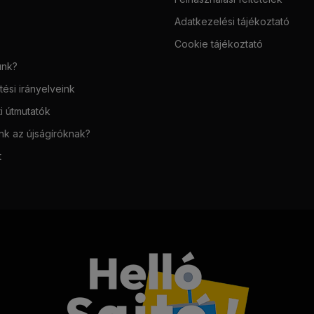
Adatkezelési tájékoztató
Cookie tájékoztató
unk?
ési irányelveink
i útmutatók
unk az újságíróknak?
t