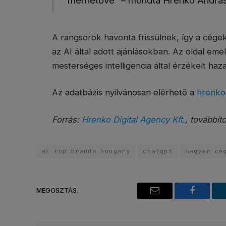
mérhetővé” – mondta Hrenkó Andrá
A rangsorok havonta frissülnek, így a cége
az AI által adott ajánlásokban. Az oldal emel
mesterséges intelligencia által érzékelt haza
Az adatbázis nyilvánosan elérhető a
hrenko.
Forrás:
Hrenko Digital Agency Kft.
, továbbít
ai top brands hungary
chatgpt
magyar cé
MEGOSZTÁS.
Email
Faceboo