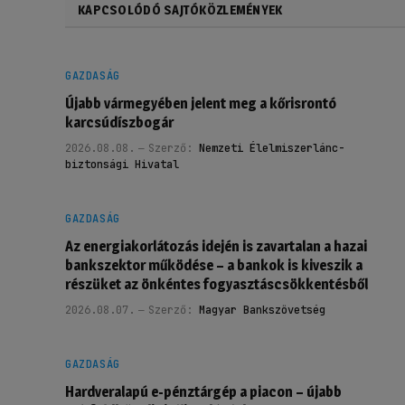
KAPCSOLÓDÓ SAJTÓKÖZLEMÉNYEK
GAZDASÁG
Újabb vármegyében jelent meg a kőrisrontó
karcsúdíszbogár
2026.08.08.
Szerző:
Nemzeti Élelmiszerlánc-
biztonsági Hivatal
GAZDASÁG
Az energiakorlátozás idején is zavartalan a hazai
bankszektor működése – a bankok is kiveszik a
részüket az önkéntes fogyasztáscsökkentésből
2026.08.07.
Szerző:
Magyar Bankszövetség
GAZDASÁG
Hardveralapú e-pénztárgép a piacon – újabb