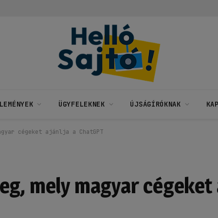
LEMÉNYEK
ÜGYFELEKNEK
ÚJSÁGÍRÓKNAK
KA
agyar cégeket ajánlja a ChatGPT
eg, mely magyar cégeket a