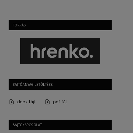
FORRÁS
SAJTÓANYAG LETÖLTÉSE
.docx fájl
.pdf fájl
SAJTÓKAPCSOLAT