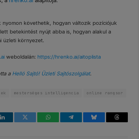
s, a
hrenko.ai
alapítója.
k nyomon követhetik, hogyan változik pozíciójuk
lett betekintést nyújt abba is, hogyan alakul a
i üzleti környezet.
ai
weboldalán:
https://hrenko.ai/aitoplista
otta a
Helló Sajtó! Üzleti Sajtószolgálat
.
gek
mesterséges intelligencia
online rangsor
k
LinkedIn
Twitter
WhatsApp
Telegram
Bluesky
Threads