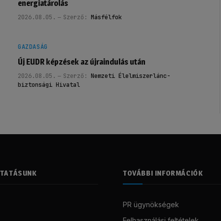
energiatárolás
2026.08.05.
Szerző:
Másfélfok
GAZDASÁG
Új EUDR képzések az újraindulás után
2026.08.05.
Szerző:
Nemzeti Élelmiszerlánc-
biztonsági Hivatal
LTATÁSUNK
TOVÁBBI INFORMÁCIÓK
PR ügynökségek
Felhasználási feltételek