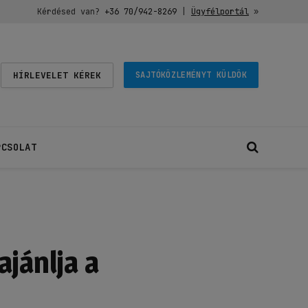
Kérdésed van?
+36 70/942-8269
|
Ügyfélportál
»
HÍRLEVELET KÉREK
SAJTÓKÖZLEMÉNYT KÜLDÖK
PCSOLAT
jánlja a