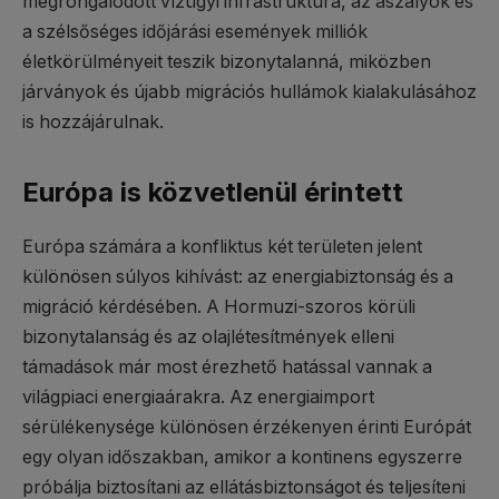
megrongálódott vízügyi infrastruktúra, az aszályok és
a szélsőséges időjárási események milliók
életkörülményeit teszik bizonytalanná, miközben
járványok és újabb migrációs hullámok kialakulásához
is hozzájárulnak.
Európa is közvetlenül érintett
Európa számára a konfliktus két területen jelent
különösen súlyos kihívást: az energiabiztonság és a
migráció kérdésében. A Hormuzi-szoros körüli
bizonytalanság és az olajlétesítmények elleni
támadások már most érezhető hatással vannak a
világpiaci energiaárakra. Az energiaimport
sérülékenysége különösen érzékenyen érinti Európát
egy olyan időszakban, amikor a kontinens egyszerre
próbálja biztosítani az ellátásbiztonságot és teljesíteni