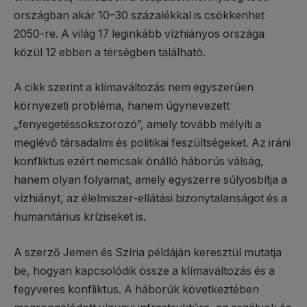
országban akár 10–30 százalékkal is csökkenhet
2050-re. A világ 17 leginkább vízhiányos országa
közül 12 ebben a térségben található.
A cikk szerint a klímaváltozás nem egyszerűen
környezeti probléma, hanem úgynevezett
„fenyegetéssokszorozó”, amely tovább mélyíti a
meglévő társadalmi és politikai feszültségeket. Az iráni
konfliktus ezért nemcsak önálló háborús válság,
hanem olyan folyamat, amely egyszerre súlyosbítja a
vízhiányt, az élelmiszer-ellátási bizonytalanságot és a
humanitárius kríziseket is.
A szerző Jemen és Szíria példáján keresztül mutatja
be, hogyan kapcsolódik össze a klímaváltozás és a
fegyveres konfliktus. A háborúk következtében