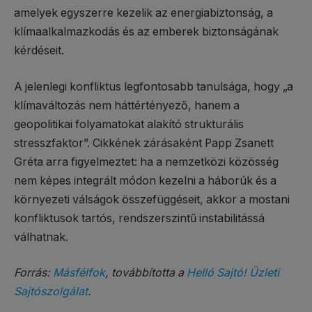
amelyek egyszerre kezelik az energiabiztonság, a
klímaalkalmazkodás és az emberek biztonságának
kérdéseit.
A jelenlegi konfliktus legfontosabb tanulsága, hogy „a
klímaváltozás nem háttértényező, hanem a
geopolitikai folyamatokat alakító strukturális
stresszfaktor”. Cikkének zárásaként Papp Zsanett
Gréta arra figyelmeztet: ha a nemzetközi közösség
nem képes integrált módon kezelni a háborúk és a
környezeti válságok összefüggéseit, akkor a mostani
konfliktusok tartós, rendszerszintű instabilitássá
válhatnak.
Forrás:
Másfélfok
, továbbította a
Helló Sajtó! Üzleti
Sajtószolgálat
.