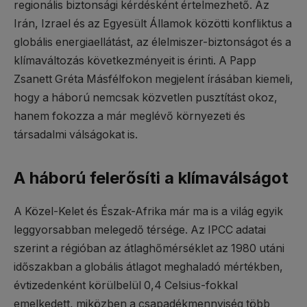
regionális biztonsági kérdésként értelmezhető. Az
Irán, Izrael és az Egyesült Államok közötti konfliktus a
globális energiaellátást, az élelmiszer-biztonságot és a
klímaváltozás következményeit is érinti. A Papp
Zsanett Gréta Másfélfokon megjelent írásában kiemeli,
hogy a háború nemcsak közvetlen pusztítást okoz,
hanem fokozza a már meglévő környezeti és
társadalmi válságokat is.
A háború felerősíti a klímaválságot
A Közel-Kelet és Észak-Afrika már ma is a világ egyik
leggyorsabban melegedő térsége. Az IPCC adatai
szerint a régióban az átlaghőmérséklet az 1980 utáni
időszakban a globális átlagot meghaladó mértékben,
évtizedenként körülbelül 0,4 Celsius-fokkal
emelkedett, miközben a csapadékmennyiség több