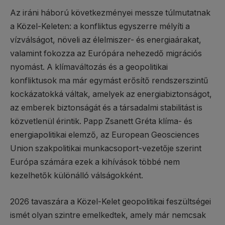
Az iráni háború következményei messze túlmutatnak
a Közel-Keleten: a konfliktus egyszerre mélyíti a
vízválságot, növeli az élelmiszer- és energiaárakat,
valamint fokozza az Európára nehezedő migrációs
nyomást. A klímaváltozás és a geopolitikai
konfliktusok ma már egymást erősítő rendszerszintű
kockázatokká váltak, amelyek az energiabiztonságot,
az emberek biztonságát és a társadalmi stabilitást is
közvetlenül érintik. Papp Zsanett Gréta klíma- és
energiapolitikai elemző, az European Geosciences
Union szakpolitikai munkacsoport-vezetője szerint
Európa számára ezek a kihívások többé nem
kezelhetők különálló válságokként.
2026 tavaszára a Közel-Kelet geopolitikai feszültségei
ismét olyan szintre emelkedtek, amely már nemcsak