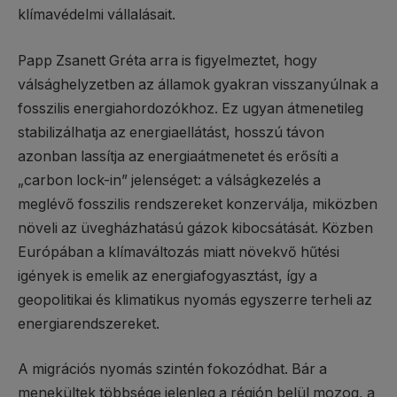
klímavédelmi vállalásait.
Papp Zsanett Gréta arra is figyelmeztet, hogy
válsághelyzetben az államok gyakran visszanyúlnak a
fosszilis energiahordozókhoz. Ez ugyan átmenetileg
stabilizálhatja az energiaellátást, hosszú távon
azonban lassítja az energiaátmenetet és erősíti a
„carbon lock-in” jelenséget: a válságkezelés a
meglévő fosszilis rendszereket konzerválja, miközben
növeli az üvegházhatású gázok kibocsátását. Közben
Európában a klímaváltozás miatt növekvő hűtési
igények is emelik az energiafogyasztást, így a
geopolitikai és klimatikus nyomás egyszerre terheli az
energiarendszereket.
A migrációs nyomás szintén fokozódhat. Bár a
menekültek többsége jelenleg a régión belül mozog, a