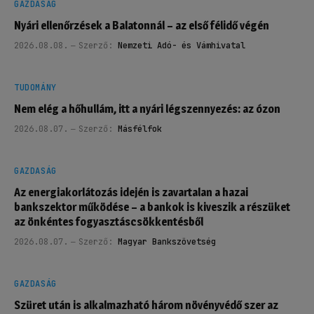
GAZDASÁG
Nyári ellenőrzések a Balatonnál – az első félidő végén
2026.08.08.
Szerző:
Nemzeti Adó- és Vámhivatal
TUDOMÁNY
Nem elég a hőhullám, itt a nyári légszennyezés: az ózon
2026.08.07.
Szerző:
Másfélfok
GAZDASÁG
Az energiakorlátozás idején is zavartalan a hazai
bankszektor működése – a bankok is kiveszik a részüket
az önkéntes fogyasztáscsökkentésből
2026.08.07.
Szerző:
Magyar Bankszövetség
GAZDASÁG
Szüret után is alkalmazható három növényvédő szer az