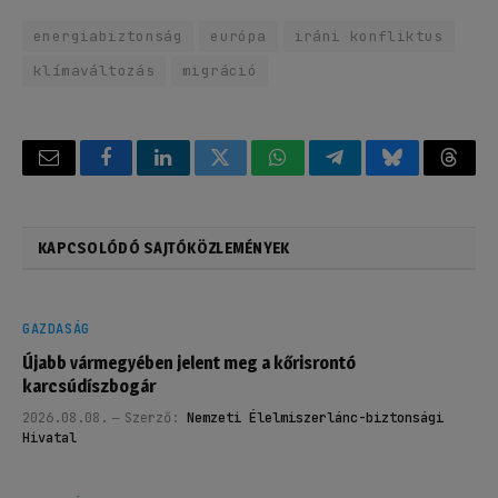
energiabiztonság
európa
iráni konfliktus
klímaváltozás
migráció
Email
Facebook
LinkedIn
Twitter
WhatsApp
Telegram
Bluesky
Threa
KAPCSOLÓDÓ SAJTÓKÖZLEMÉNYEK
GAZDASÁG
Újabb vármegyében jelent meg a kőrisrontó
karcsúdíszbogár
2026.08.08.
Szerző:
Nemzeti Élelmiszerlánc-biztonsági
Hivatal