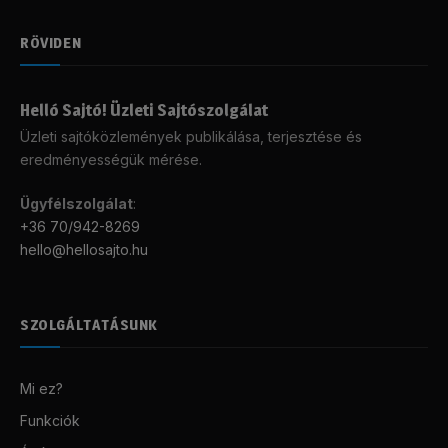
RÖVIDEN
Helló Sajtó! Üzleti Sajtószolgálat
Üzleti sajtóközlemények publikálása, terjesztése és
eredményességük mérése.
Ügyfélszolgálat
:
+36 70/942-8269
hello@hellosajto.hu
SZOLGÁLTATÁSUNK
Mi ez?
Funkciók