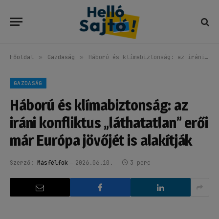
Főoldal
»
Gazdaság
»
Háború és klímabiztonság: az iráni konfliktus „láthatatlan” erői már Európa jövőjét is alakítják
GAZDASÁG
Háború és klímabiztonság: az
iráni konfliktus „láthatatlan” erői
már Európa jövőjét is alakítják
Szerző:
Másfélfok
2026.06.10.
3 perc