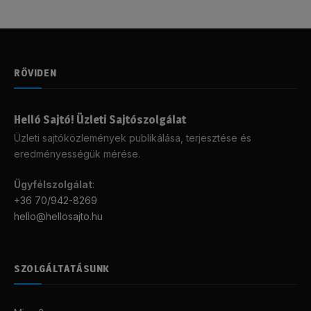
RÖVIDEN
Helló Sajtó! Üzleti Sajtószolgálat
Üzleti sajtóközlemények publikálása, terjesztése és
eredményességük mérése.
Ügyfélszolgálat
:
+36 70/942-8269
hello@hellosajto.hu
SZOLGÁLTATÁSUNK