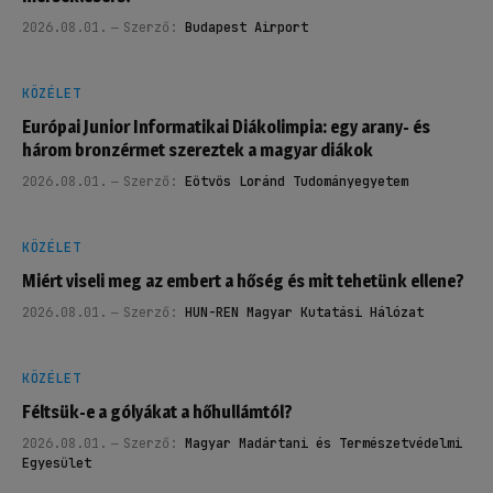
2026.08.01.
Szerző:
Budapest Airport
KÖZÉLET
Európai Junior Informatikai Diákolimpia: egy arany- és
három bronzérmet szereztek a magyar diákok
2026.08.01.
Szerző:
Eötvös Loránd Tudományegyetem
KÖZÉLET
Miért viseli meg az embert a hőség és mit tehetünk ellene?
2026.08.01.
Szerző:
HUN-REN Magyar Kutatási Hálózat
KÖZÉLET
Féltsük-e a gólyákat a hőhullámtól?
2026.08.01.
Szerző:
Magyar Madártani és Természetvédelmi
Egyesület