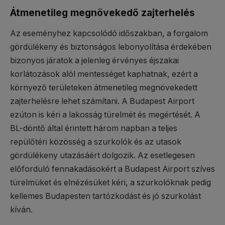
Átmenetileg megnövekedő zajterhelés
Az eseményhez kapcsolódó időszakban, a forgalom
gördülékeny és biztonságos lebonyolítása érdekében
bizonyos járatok a jelenleg érvényes éjszakai
korlátozások alól mentességet kaphatnak, ezért a
környező területeken átmenetileg megnövekedett
zajterhelésre lehet számítani. A Budapest Airport
ezúton is kéri a lakosság türelmét és megértését. A
BL-döntő által érintett három napban a teljes
repülőtéri közösség a szurkolók és az utasok
gördülékeny utazásáért dolgozik. Az esetlegesen
előforduló fennakadásokért a Budapest Airport szíves
türelmüket és elnézésüket kéri, a szurkolóknak pedig
kellemes Budapesten tartózkodást és jó szurkolást
kíván.