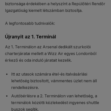
biztonsága érdekében a helyszínt a Repülőtéri Rendőr
Igazgatóság kiemelt létszámban biztosítja.
A legfontosabb tudnivalók:
Újranyit az 1. Terminál
Az 1. Terminálon az Arsenal dedikált szurkolói
charterjáratai mellett a Wizz Air egyes Londonból
érkező és oda induló járatait kezelik.
Itt az utasok számára étel-és italvásárlási
lehetőség biztosított, vámmentes üzlet nem áll
rendelkezésre.
Autóbérlésre a 2. Terminálon van lehetőség, a
terminálok közötti közlekedést ingyenes shuttle
buszok segítik.