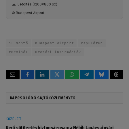
Letöltés (1200x800 px)
© Budapest Airport
bl-döntő
budapest airport
repülőtér
terminál
utazási információk
Email
Facebook
LinkedIn
Twitter
WhatsApp
Telegram
Bluesky
Threa
KAPCSOLÓDÓ SAJTÓKÖZLEMÉNYEK
KÖZÉLET
Kerti sütögetés biztonságosan: a Nébih tanácsai nyári