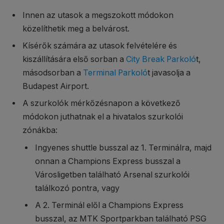
Innen az utasok a megszokott módokon
közelíthetik meg a belvárost.
Kísérők számára az utasok felvételére és
kiszállítására első sorban a
City Break Parkoló
t,
másodsorban a
Terminal Parkoló
t javasolja a
Budapest Airport.
A szurkolók mérkőzésnapon a következő
módokon juthatnak el a hivatalos szurkolói
zónákba:
Ingyenes shuttle busszal az 1. Terminálra, majd
onnan a Champions Express busszal a
Városligetben található Arsenal szurkolói
találkozó pontra, vag
y
A 2. Terminál elől a Champions Express
busszal, az MTK Sportparkban található PSG