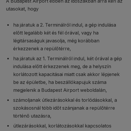
A Budapest Airport ebben az időszakban arra kéri az
utasokat, hogy
ha járatuk a 2. Terminálról indul, a gép indulása
előtt legalább két és fél órával, vagy ha
légitársaságuk javasolja, még korábban
érkezzenek a repülőtérre,
ha járatuk az 1. Terminálról indul, két órával a gép
indulása előtt érkezzenek meg, de a helyszín
korlátozott kapacitásai miatt csak akkor lépjenek
be az épületbe, ha beszállókapujuk száma
megjelenik a Budapest Airport weboldalán,
számoljanak útlezárásokkal és torlódásokkal, a
szokásosnál több időt szánjanak a repülőtérre
történő utazásra,
útlezárásokkal, korlátozásokkal kapcsolatos