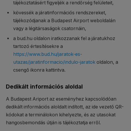
tájékoztatásért figyeljék a rendőrség felületeit,
kövessék a járatinformációs rendszereket,
tájékozódjanak a Budapest Airport weboldalán
vagy a légitársaságok csatornáin,
a bud.hu oldalon iratkozzanak fel a járatukhoz
tartozó értesítésekre a
https://www.bud.hu/jaratok-es-
utazas/jaratinformacio/indulo-jaratok
oldalon, a
csengő ikonra kattintva.
Dedikált információs aloldal
A Budapest Ariport az eseményhez kapcsolódóan
dedikált információs aloldalt indított, az ide vezető QR-
kódokat a terminálokon kihelyezte, és az utasokat
hangosbemondás útján is tájékoztatja erről.