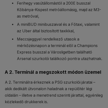
Ferihegy vasútállomástól a 200E busszal
Kőbánya-Kispest metróállomásig, majd az M3-
as metróval,
A miniBUD minibuszaival és a Főtaxi, valamint
az Uber által biztosított taxikkal
,
Meccsjeggyel rendelkező utasok a
mérkőzésnapon a terminál elől a Champions
Express busszal a Városligetben található
Arsenal szurkolói találkozó pontra utazhatnak.
A 2. Terminál a megszokott módon üzemel
A 2. Terminálra érkeznek a PSG szurkolói járatai –
akik dedikált útvonalon haladnak a repülőtér légi
oldalán – illetve a menetrend szerinti járattal, egyénileg
közlekedő drukkerek is.