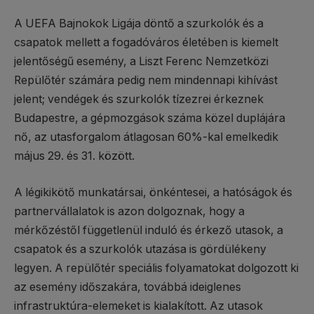
A UEFA Bajnokok Ligája döntő a szurkolók és a
csapatok mellett a fogadóváros életében is kiemelt
jelentőségű esemény, a Liszt Ferenc Nemzetközi
Repülőtér számára pedig nem mindennapi kihívást
jelent; vendégek és szurkolók tízezrei érkeznek
Budapestre, a gépmozgások száma közel duplájára
nő, az utasforgalom átlagosan 60%-kal emelkedik
május 29. és 31. között.
A légikikötő munkatársai, önkéntesei, a hatóságok és
partnervállalatok is azon dolgoznak, hogy a
mérkőzéstől függetlenül induló és érkező utasok, a
csapatok és a szurkolók utazása is gördülékeny
legyen. A repülőtér speciális folyamatokat dolgozott ki
az esemény időszakára, továbbá ideiglenes
infrastruktúra-elemeket is kialakított. Az utasok