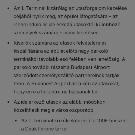
Az 1. Terminál kizárólag az utasforgalom kezelése
céljából nyílik meg, az épület látogatására – az
innen induló és ide érkező utasoktól különböző
személyek számára – nincs lehetőség.
Kísérők számára az utasok felvételére és
kiszállítására az épület előtti nagy parkoló
termináltól távolabb eső felében van lehetőség. A
parkoló további részeit a Budapest Airport
szerződött személyszállító partnereinek tartják
fenn. A Budapest Airport arra kéri az utasokat,
hogy erre a területre ne hajtsanak be.
Az ide érkező utasok az alábbi módokon
közelíthetik meg a városközpontot:
Az 1. Terminál közúti előteréről a 100E busszal
a Deák Ferenc térre,