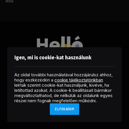
RSS
Igen, mi is cookie-kat használunk
Az oldal további használatával hozzájárulsz ahhoz,
hogy eszközödön a
cookie tájékoztatónkban
leírtak szerint cookie-kat használjunk, kivéve, ha
letiltottad azokat. A cookie-k beállításait bármikor
megváltoztathatod, de nélkülük az oldalunk egyes
Facebook
LinkedIn
X
RSS
részei nem fognak megfelelően működni.
(Twitter)
ELFOGADOM
Copyright © 2026 Helló Sajtó! Üzleti Sajtószolgálat