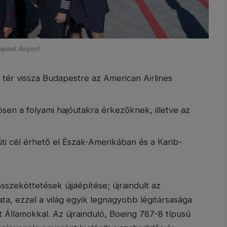
pest Airport
l tér vissza Budapestre az American Airlines
nösen a folyami hajóutakra érkezőknek, illetve az
úti cél érhető el Észak-Amerikában és a Karib-
sszeköttetések újjáépítése; újraindult az
ata, ezzel a világ egyik legnagyobb légitársasága
 Államokkal. Az újrainduló, Boeing 787-8 típusú