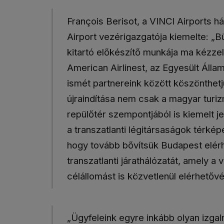
François Berisot, a VINCI Airports 
Airport vezérigazgatója kiemelte: „
kitartó előkészítő munkája ma kézze
American Airlinest, az Egyesült Álla
ismét partnereink között köszönthetjü
újraindítása nem csak a magyar tur
repülőtér szempontjából is kiemelt j
a transzatlanti légitársaságok térkép
hogy tovább bővítsük Budapest elérh
transzatlanti járathálózatát, amely a 
célállomást is közvetlenül elérhetővé 
„Ügyfeleink egyre inkább olyan izga