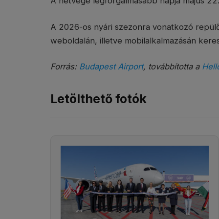
A hétvége legforgalmasabb napja május 22.
A 2026-os nyári szezonra vonatkozó repülő
weboldalán, illetve mobilalkalmazásán keresz
Forrás:
Budapest Airport
, továbbította a
Hell
Letölthető fotók