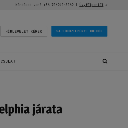
Kérdésed van?
+36 70/942-8269
|
Ügyfélportál
»
HÍRLEVELET KÉREK
SAJTÓKÖZLEMÉNYT KÜLDÖK
PCSOLAT
elphia járata