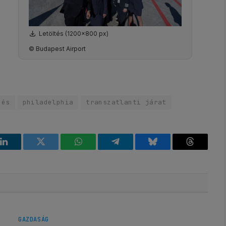
Letöltés (1200x800 px)
© Budapest Airport
dés
philadelphia
transzatlanti járat
k
LinkedIn
Twitter
WhatsApp
Telegram
Bluesky
Threads
GAZDASÁG