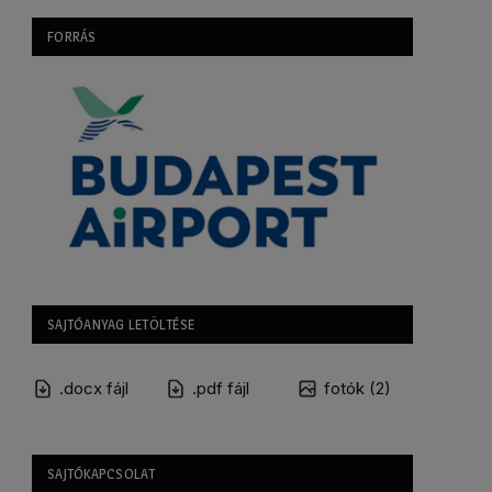
FORRÁS
SAJTÓANYAG LETÖLTÉSE
.docx fájl
.pdf fájl
fotók (2)
SAJTÓKAPCSOLAT