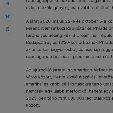
repülőgéppel közlekedő járat szolgáltatási 
üzleti utazók igényeit, és tovább erősítheti
A járat 2026. május 22-e és október 5-e kö
Ferenc Nemzetközi Repülőtér és Philadelp
férőhelyes Boeing 787-8 Dreamliner repülőg
Budapestről, és 13:30-kor érkeznek Philadel
az amerikai nagyvárosból, és másnap regge
repülőgépen business, prémium turista és tur
Az újrainduló járattal az American Airlines 
város között, illetve kiváló átszállási lehe
amerikai és karibi célállomásokra tartó uta
nemcsak egy újabb mérföldkő, hanem egy régó
2025-ben több mint 630 000 légi utas közl
között.