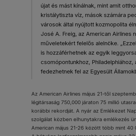
újat és mást kínálnak, mint amit ott
kristálytiszta víz, mások számára ped
városok által nyújtott kozmopolita é
José A. Freig, az American Airlines 
műveletekért felelős alelnöke. „Ezzel
is hozzáférhetnek az egyik leggyor
csomópontunkhoz, Philadelphiához, a
fedezhetnek fel az Egyesült Államokb
Az American Airlines május 21-től szeptembe
légitársaság 750,000 járaton 75 millió utasr
korábbi rekordját. A nyár az Emlékezet Nap
szolgálat közben elhunytakra emlékezés ü
American május 21-26 között több mint 40 00