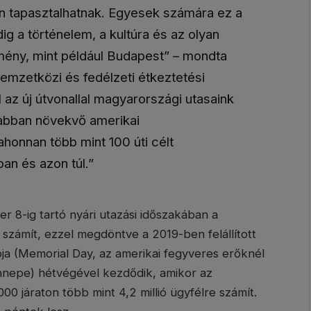
hon tapasztalhatnak. Egyesek számára ez a
ig a történelem, a kultúra és az olyan
lmény, mint például Budapest” – mondta
nemzetközi és fedélzeti étkeztetési
 az új útvonallal magyarországi utasaink
sabban növekvő amerikai
honnan több mint 100 úti célt
an és azon túl.”
r 8-ig tartó nyári utazási időszakában a
a számít, ezzel megdöntve a 2019-ben felállított
ja (Memorial Day, az amerikai fegyveres erőknél
nnepe) hétvégével kezdődik, amikor az
0 járaton több mint 4,2 millió ügyfélre számít.