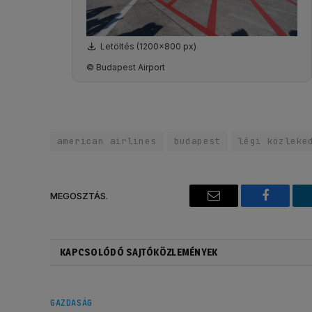
Letöltés (1200x800 px)
© Budapest Airport
american airlines
budapest
légi közleke
MEGOSZTÁS.
Email
Faceboo
KAPCSOLÓDÓ SAJTÓKÖZLEMÉNYEK
GAZDASÁG