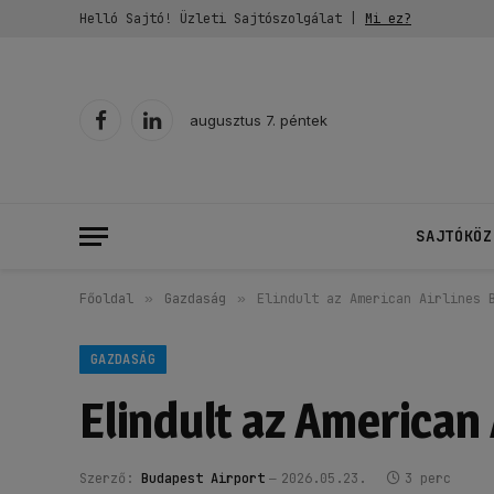
Helló Sajtó! Üzleti Sajtószolgálat |
Mi ez?
augusztus 7. péntek
Facebook
LinkedIn
SAJTÓKÖZ
Főoldal
»
Gazdaság
»
Elindult az American Airlines 
GAZDASÁG
Elindult az American
Szerző:
Budapest Airport
2026.05.23.
3 perc