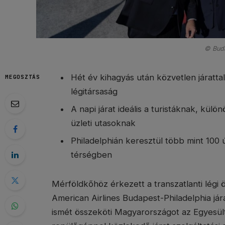
© Buda
Hét év kihagyás után közvetlen járatta
MEGOSZTÁS
légitársaság
A napi járat ideális a turistáknak, külö
üzleti utasoknak
Philadelphián keresztül több mint 100 
térségben
Mérföldkőhöz érkezett a transzatlanti légi ö
American Airlines Budapest-Philadelphia jár
ismét összeköti Magyarországot az Egyesült