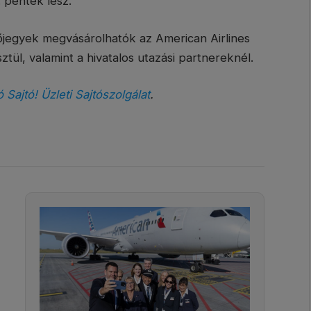
 péntek lesz.
jegyek megvásárolhatók az American Airlines
tül, valamint a hivatalos utazási partnereknél.
ó Sajtó! Üzleti Sajtószolgálat
.