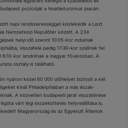
színvonala egyaránt kielégíti a szabadidős és
 Budapest pozícióját a hivatásturizmus piacán.
zött napi rendszerességgel közlekedik a Liszt
hia Nemzetközi Repülőtér között. A 234
épek helyi idő szerint 10:05-kor indulnak
phiába, visszafelé pedig 17:30-kor szállnak fel
l 8:10-kor landolnak a magyar fővárosban. A
ista osztály is található.
idén nyáron közel 60 000 ülőhelyet biztosít a két
tőségeket kínál Philadelphiában a más észak-
soknak. A közvetlen budapesti járat visszatérése
ta várt légi összeköttetés helyreállítása is.
ekedett Magyarország és az Egyesült Államok