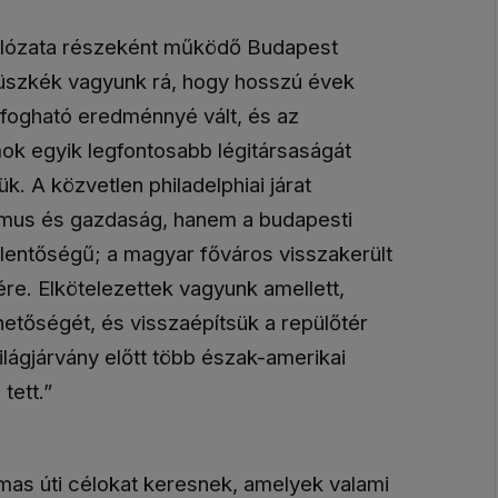
hálózata részeként működő Budapest
Büszkék vagyunk rá, hogy hosszú évek
lfogható eredménnyé vált, és az
mok egyik legfontosabb légitársaságát
k. A közvetlen philadelphiai járat
izmus és gazdaság, hanem a budapesti
elentőségű; a magyar főváros visszakerült
ére. Elkötelezettek vagyunk amellett,
etőségét, és visszaépítsük a repülőtér
világjárvány előtt több észak-amerikai
tett.”
lmas úti célokat keresnek, amelyek valami