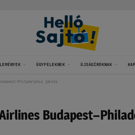
LEMÉNYEK
ÜGYFELEKNEK
ÚJSÁGÍRÓKNAK
KA
Budapest–Philadelphia járata
 Airlines Budapest–Philad